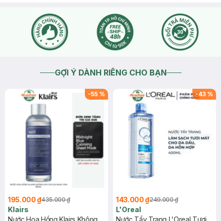
GỢI Ý DÀNH RIÊNG CHO BẠN
-
55
%
-
43
%
195.000 ₫
143.000 ₫
435.000 ₫
249.000 ₫
Klairs
L'Oreal
Nước Hoa Hồng Klairs Không
Nước Tẩy Trang L'Oreal Tươi