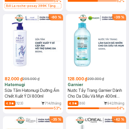
64
%
62
%
Bill La roche-posay 399K Tặng
Gel rửa mặt da dầu nhạy cảm 50ml
(SL có hạn)
-
60
%
-
39
%
82.000 ₫
128.000 ₫
205.000 ₫
209.000 ₫
Hatomugi
Garnier
Sữa Tắm Hatomugi Dưỡng Ẩm
Nước Tẩy Trang Garnier Dành
Chiết Xuất Ý Dĩ 800ml
Cho Da Dầu Và Mụn 400ml
(Mới)
(123)
714/tháng
(69)
942/tháng
4.9
4.9
53
%
64
%
-
35
%
-
42
%