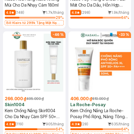
Mùi Cho Da Nhạy Cảm 180ml
Mát Cho Da Dầu, Hỗn Hợp
400ml
(148)
1.7k/tháng
(298)
1.9k/tháng
4.8
4.8
29
%
64
%
Bill Klairs từ 299k Tặng Mặt Nạ
Làm Dịu Da & Kiểm Soát Dầu Nhờn
25ml (SL Có Hạn)
-
46
%
-
33
%
266.000 ₫
406.000 ₫
495.000 ₫
610.000 ₫
Skin1004
La Roche-Posay
Kem Chống Nắng Skin1004
Kem Chống Nắng La Roche-
Cho Da Nhạy Cảm SPF 50+
Posay Phổ Rộng, Nâng Tông
50ml
Kiềm Dầu 50ml
(119)
905/tháng
(28)
635/tháng
4.8
4.9
64
%
64
%