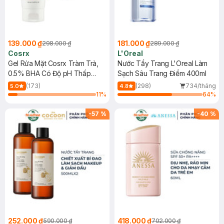
139.000 ₫
181.000 ₫
298.000 ₫
289.000 ₫
Cosrx
L'Oreal
Gel Rửa Mặt Cosrx Tràm Trà,
Nước Tẩy Trang L'Oreal Làm
0.5% BHA Có Độ pH Thấp
Sạch Sâu Trang Điểm 400ml
150ml
(173)
(298)
734/tháng
5.0
4.8
11
%
64
%
-
57
%
-
40
%
252.000 ₫
418.000 ₫
590.000 ₫
702.000 ₫