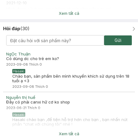
2021-12-10
Mình đang sử dụng, giao hàng nhanh như một cơn gió
Xem tất cả
Hỏi đáp
(
30
)
Gửi
NgỌc Thuận
Có dùng dc cho trẻ em ko?
2023-09-08
Thích
0
Hasaki
Chào bạn, sản phẩm bên mình khuyến khích sử dụng trên 18
tuổi ạ <3
2023-09-08
Thích
0
Nguyễn thị huế
Đây có phải canxi hữ cơ ko shop
2023-06-21
Thích
0
Hasaki
Hasaki chào bạn ,để tiện hỗ trợ hơn cho bạn , bạn nhấn nút
phần "chat với chúng tôi" nhé !
2023-06-21
Thích
0
Xem tất cả