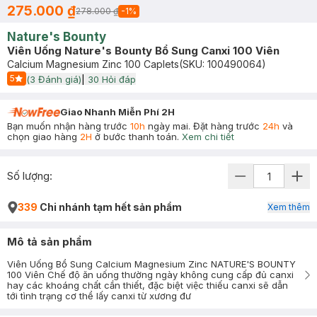
275.000 ₫
278.000 ₫
-
1
%
Nature's Bounty
Viên Uống Nature's Bounty Bổ Sung Canxi 100 Viên
Calcium Magnesium Zinc 100 Caplets
(SKU:
100490064
)
5
(
3
Đánh giá)
|
30
Hỏi đáp
Start Icon
Giao Nhanh Miễn Phí 2H
Bạn muốn nhận hàng trước
10h
ngày mai. Đặt hàng trước
24h
và
chọn giao hàng
2H
ở bước thanh toán.
Xem chi tiết
Số lượng:
339
Chi nhánh tạm hết sản phẩm
Xem thêm
Mô tả sản phẩm
Viên Uống Bổ Sung Calcium Magnesium Zinc NATURE'S BOUNTY
100 Viên Chế độ ăn uống thường ngày không cung cấp đủ canxi
hay các khoáng chất cần thiết, đặc biệt việc thiếu canxi sẽ dẫn
tới tình trạng cơ thể lấy canxi từ xương đư