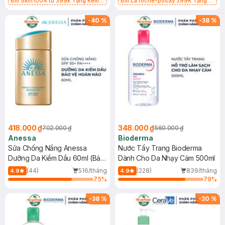
Bill Skin1004 từ 399k Tặng Kem
Bill La roche-posay 399K Tặng
Chống Nắng Cho Da Nhạy Cảm
Gel rửa mặt da dầu nhạy cảm 50ml
SPF 50+ 20ml (SL Có Hạn)
(SL có hạn)
-
40
%
-
38
%
418.000 ₫
348.000 ₫
702.000 ₫
560.000 ₫
Anessa
Bioderma
Sữa Chống Nắng Anessa
Nước Tẩy Trang Bioderma
Dưỡng Da Kiềm Dầu 60ml (Bản
Dành Cho Da Nhạy Cảm 500ml
Mới)
(44)
516/tháng
(228)
839/tháng
4.9
4.9
75
%
79
%
-
38
%
-
30
%