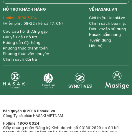
return
nowfree
price
HỖ TRỢ KHÁCH HÀNG
VỀ HASAKI.VN
Hotline:
1800 6324
Giới thiệu Hasaki.vn
(Miễn phí , 08-22h kể cả T7, CN)
Chính sách bảo mật
Điều khoản sử dụng
Các câu hỏi thường gặp
Hasaki cẩm nang
Gửi yêu cầu hỗ trợ
Tuyển dụng
Hướng dẫn đặt hàng
Liên hệ
Phương thức thanh toán
Phương thức vận chuyển
Chính sách đổi trả
Synctives
Clinic
Dermahair
Mastige
Bản quyền © 2016 Hasaki.vn
Công Ty cổ phần HASAKI VIETNAM
Hotline:
1800 6324
Giấy chứng nhận Đăng ký Kinh doanh số 0313612829 do Sở Kế