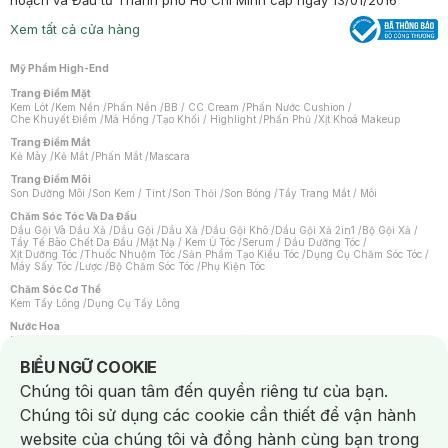
hoạch và Đầu tư Thành phố Hồ Chí Minh cấp ngày 13/01/2016
Xem tất cả cửa hàng
Mỹ Phẩm High-End
Trang Điểm Mặt
Kem Lót
/
Kem Nền
/
Phấn Nền
/
BB / CC Cream
/
Phấn Nước Cushion
/
Che Khuyết Điểm
/
Má Hồng
/
Tạo Khối / Highlight
/
Phấn Phủ
/
Xịt Khoá Makeup
Trang Điểm Mắt
Kẻ Mày
/
Kẻ Mắt
/
Phấn Mắt
/
Mascara
Trang Điểm Môi
Son Dưỡng Môi
/
Son Kem / Tint
/
Son Thỏi
/
Son Bóng
/
Tẩy Trang Mắt / Môi
Chăm Sóc Tóc Và Da Đầu
Dầu Gội Và Dầu Xả
/
Dầu Gội
/
Dầu Xả
/
Dầu Gội Khô
/
Dầu Gội Xả 2in1
/
Bộ Gội Xả
/
Tẩy Tế Bào Chết Da Đầu
/
Mặt Nạ / Kem Ủ Tóc
/
Serum / Dầu Dưỡng Tóc
/
Xịt Dưỡng Tóc
/
Thuốc Nhuộm Tóc
/
Sản Phẩm Tạo Kiểu Tóc
/
Dụng Cụ Chăm Sóc Tóc
/
Máy Sấy Tóc
/
Lược
/
Bộ Chăm Sóc Tóc
/
Phụ Kiện Tóc
Chăm Sóc Cơ Thể
Kem Tẩy Lông
/
Dụng Cụ Tẩy Lông
Nước Hoa
Nước Hoa Nữ
/
Nước Hoa Nam
/
Nước Hoa Cao Cấp
/
Xịt Thơm Toàn Thân
/
Nước Hoa Vùng Kín
Notice about cookies usage
BIỂU NGỮ COOKIE
Chăm Sóc Cá Nhân
Chúng tôi quan tâm đến quyền riêng tư của bạn.
Chống Muỗi
/
Khẩu Trang
/
Máy Massage
/
Mặt Nạ Xông Hơi
/
Nước Rửa Tay
/
Sản Phẩm Chăm Sóc Khác
/
Bàn Chải Đánh Răng
/
Bàn Chải Điện
/
Chúng tôi sử dụng các cookie cần thiết để vận hành
Hỗ Trợ Trắng Răng
/
Kem Đánh Răng
/
Máy Tăm Nước
/
Nước Súc Miệng
/
Tăm / Chỉ Nha Khoa
/
Xịt Thơm Miệng
/
Dung Dịch Vệ Sinh
/
Dưỡng Vùng Kín
/
website của chúng tôi và đồng hành cùng bạn trong
Khăn Ướt Vệ Sinh Vùng Kín
/
Băng Vệ Sinh
/
Tampon
/
Bọt Cạo Râu
/
Dao Cạo Râu
/