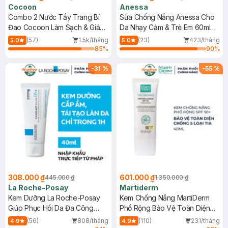
Cocoon
Anessa
Combo 2 Nước Tẩy Trang Bí
Sữa Chống Nắng Anessa Cho
Đao Cocoon Làm Sạch & Giảm
Da Nhạy Cảm & Trẻ Em 60ml
Dầu 500ml
(Mới)
(57)
1.5k/tháng
(23)
423/tháng
5.0
5.0
85
%
90
%
-
31
%
-
55
%
308.000 ₫
601.000 ₫
445.000 ₫
1.350.000 ₫
La Roche-Posay
Martiderm
Kem Dưỡng La Roche-Posay
Kem Chống Nắng MartiDerm
Giúp Phục Hồi Da Đa Công
Phổ Rộng Bảo Vệ Toàn Diện
Dụng 40ml
40ml
(56)
808/tháng
(110)
231/tháng
4.9
4.9