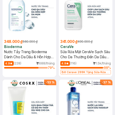
348.000 ₫
341.000 ₫
560.000 ₫
490.000 ₫
Bioderma
CeraVe
Nước Tẩy Trang Bioderma
Sữa Rửa Mặt CeraVe Sạch Sâu
Dành Cho Da Dầu & Hỗn Hợp
Cho Da Thường Đến Da Dầu
500ml
473ml
(228)
688/tháng
(116)
1.5k/tháng
4.9
4.9
79
%
98
%
Bill Cerave 299K Tặng Sữa Rửa
Mặt Cerave 30ml (SL có hạn)
-
53
%
-
37
%