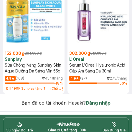
152.000 ₫
302.000 ₫
234.000 ₫
519.000 ₫
Sunplay
L'Oreal
Sữa Chống Nắng Sunplay Skin
Serum L'Oreal Hyaluronic Acid
Aqua Dưỡng Da Sáng Mịn 55g
Cấp Ẩm Sáng Da 30ml
(108)
454/tháng
(27)
275/tháng
4.9
4.9
48
%
56
%
Bill 199K Sunplay tặng Tinh Chất
Chống Nắng 7g trị giá 30K (SL có
hạn)
Bạn đã có tài khoản Hasaki?
Đăng nhập