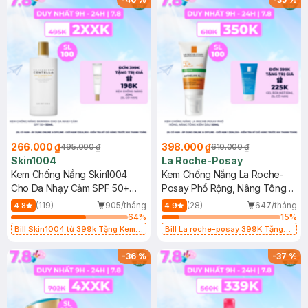
266.000 ₫
398.000 ₫
495.000 ₫
610.000 ₫
Skin1004
La Roche-Posay
Kem Chống Nắng Skin1004
Kem Chống Nắng La Roche-
Cho Da Nhạy Cảm SPF 50+
Posay Phổ Rộng, Nâng Tông
50ml
Kiềm Dầu 50ml
(119)
905/tháng
(28)
647/tháng
4.8
4.9
64
%
15
%
Bill Skin1004 từ 399k Tặng Kem
Bill La roche-posay 399K Tặng
Chống Nắng Cho Da Nhạy Cảm
Gel rửa mặt da dầu nhạy cảm 50ml
SPF 50+ 20ml (SL Có Hạn)
(SL có hạn)
-
36
%
-
37
%