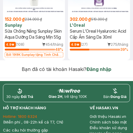
152.000 ₫
302.000 ₫
234.000 ₫
519.000 ₫
Sunplay
L'Oreal
Sữa Chống Nắng Sunplay Skin
Serum L'Oreal Hyaluronic Acid
Aqua Dưỡng Da Sáng Mịn 55g
Cấp Ẩm Sáng Da 30ml
(108)
454/tháng
(27)
275/tháng
4.9
4.9
48
%
39
%
Bill 199K Sunplay tặng Tinh Chất
Chống Nắng 7g trị giá 30K (SL có
hạn)
Bạn đã có tài khoản Hasaki?
Đăng nhập
return
nowfree
price
HỖ TRỢ KHÁCH HÀNG
VỀ HASAKI.VN
Hotline:
1800 6324
Giới thiệu Hasaki.vn
(Miễn phí , 08-22h kể cả T7, CN)
Chính sách bảo mật
Điều khoản sử dụng
Các câu hỏi thường gặp