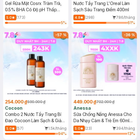
Gel Rửa Mặt Cosrx Tràm Trà,
Nước Tẩy Trang L'Oreal Làm
0.5% BHA Có Độ pH Thấp
Sạch Sâu Trang Điểm 400ml
150ml
(173)
(298)
786/tháng
5.0
4.8
5
%
61
%
-
57
%
-
36
%
254.000 ₫
449.000 ₫
590.000 ₫
702.000 ₫
Cocoon
Anessa
Combo 2 Nước Tẩy Trang Bí
Sữa Chống Nắng Anessa Cho
Đao Cocoon Làm Sạch & Giảm
Da Nhạy Cảm & Trẻ Em 60ml
Dầu 500ml
(Mới)
(57)
1.5k/tháng
(23)
394/tháng
5.0
5.0
94
%
13
%