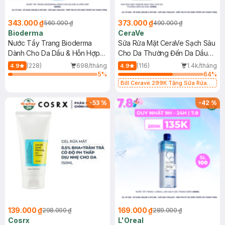
343.000 ₫
373.000 ₫
560.000 ₫
490.000 ₫
Bioderma
CeraVe
Nước Tẩy Trang Bioderma
Sữa Rửa Mặt CeraVe Sạch Sâu
Dành Cho Da Dầu & Hỗn Hợp
Cho Da Thường Đến Da Dầu
500ml
473ml
(228)
698/tháng
(116)
1.4k/tháng
4.9
4.9
5
%
64
%
Bill Cerave 299K Tặng Sữa Rửa
Mặt Cerave 30ml (SL có hạn)
-
53
%
-
42
%
139.000 ₫
169.000 ₫
298.000 ₫
289.000 ₫
Cosrx
L'Oreal