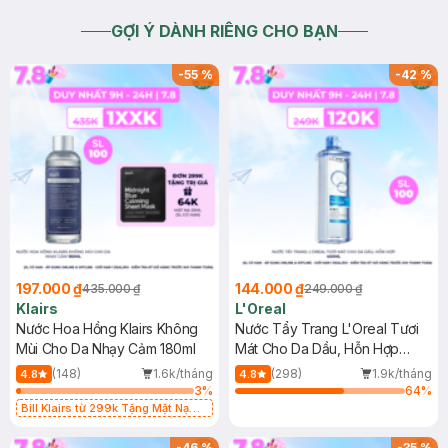
GỢI Ý DÀNH RIÊNG CHO BẠN
-
55
%
-
42
%
197.000 ₫
144.000 ₫
435.000 ₫
249.000 ₫
Klairs
L'Oreal
Nước Hoa Hồng Klairs Không
Nước Tẩy Trang L'Oreal Tươi
Mùi Cho Da Nhạy Cảm 180ml
Mát Cho Da Dầu, Hỗn Hợp
400ml
(148)
1.6k/tháng
(298)
1.9k/tháng
4.8
4.8
3
%
64
%
Bill Klairs từ 299k Tặng Mặt Nạ
Làm Dịu Da & Kiểm Soát Dầu Nhờn
25ml (SL Có Hạn)
-
46
%
-
35
%