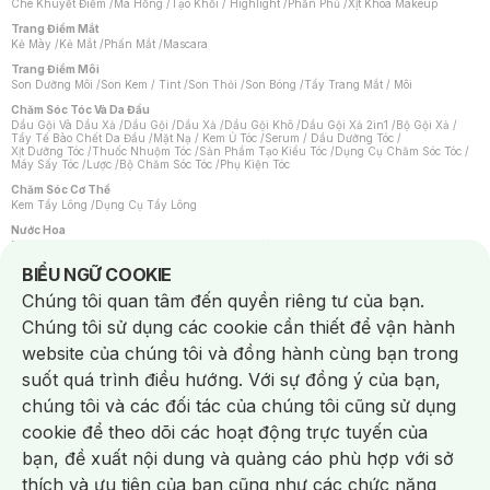
Che Khuyết Điểm
/
Má Hồng
/
Tạo Khối / Highlight
/
Phấn Phủ
/
Xịt Khoá Makeup
Trang Điểm Mắt
Kẻ Mày
/
Kẻ Mắt
/
Phấn Mắt
/
Mascara
Trang Điểm Môi
Son Dưỡng Môi
/
Son Kem / Tint
/
Son Thỏi
/
Son Bóng
/
Tẩy Trang Mắt / Môi
Chăm Sóc Tóc Và Da Đầu
Dầu Gội Và Dầu Xả
/
Dầu Gội
/
Dầu Xả
/
Dầu Gội Khô
/
Dầu Gội Xả 2in1
/
Bộ Gội Xả
/
Tẩy Tế Bào Chết Da Đầu
/
Mặt Nạ / Kem Ủ Tóc
/
Serum / Dầu Dưỡng Tóc
/
Xịt Dưỡng Tóc
/
Thuốc Nhuộm Tóc
/
Sản Phẩm Tạo Kiểu Tóc
/
Dụng Cụ Chăm Sóc Tóc
/
Máy Sấy Tóc
/
Lược
/
Bộ Chăm Sóc Tóc
/
Phụ Kiện Tóc
Chăm Sóc Cơ Thể
Kem Tẩy Lông
/
Dụng Cụ Tẩy Lông
Nước Hoa
Nước Hoa Nữ
/
Nước Hoa Nam
/
Nước Hoa Cao Cấp
/
Xịt Thơm Toàn Thân
/
Nước Hoa Vùng Kín
Notice about cookies usage
BIỂU NGỮ COOKIE
Chăm Sóc Cá Nhân
Chúng tôi quan tâm đến quyền riêng tư của bạn.
Chống Muỗi
/
Khẩu Trang
/
Máy Massage
/
Mặt Nạ Xông Hơi
/
Nước Rửa Tay
/
Sản Phẩm Chăm Sóc Khác
/
Bàn Chải Đánh Răng
/
Bàn Chải Điện
/
Chúng tôi sử dụng các cookie cần thiết để vận hành
Hỗ Trợ Trắng Răng
/
Kem Đánh Răng
/
Máy Tăm Nước
/
Nước Súc Miệng
/
Tăm / Chỉ Nha Khoa
/
Xịt Thơm Miệng
/
Dung Dịch Vệ Sinh
/
Dưỡng Vùng Kín
/
website của chúng tôi và đồng hành cùng bạn trong
Khăn Ướt Vệ Sinh Vùng Kín
/
Băng Vệ Sinh
/
Tampon
/
Bọt Cạo Râu
/
Dao Cạo Râu
/
Máy Cạo Râu
suốt quá trình điều hướng. Với sự đồng ý của bạn,
Vấn Đề Về Da
chúng tôi và các đối tác của chúng tôi cũng sử dụng
Da Dầu / Lỗ Chân Lông To
/
Da Khô / Mất Nước
/
Da Lão Hóa
/
Da Mụn
/
Da Nhạy Cảm / Kích Ứng
/
Da Xỉn Màu
/
Thâm / Nám / Tàn Nhang
/
cookie để theo dõi các hoạt động trực tuyến của
Quầng Thâm & Bọng Mắt
/
Sẹo
/
Viêm Da Cơ Địa
bạn, đề xuất nội dung và quảng cáo phù hợp với sở
Dụng Cụ / Phụ Kiện Chăm Sóc Da
Chat i
Bông Tẩy Trang
/
Khăn Lau Mặt Khô
/
Dụng Cụ / Máy Rửa Mặt
/
Máy Chăm Sóc Da
/
thích và ưu tiên của bạn cũng như các chức năng
Dụng Cụ Chăm Sóc Khác