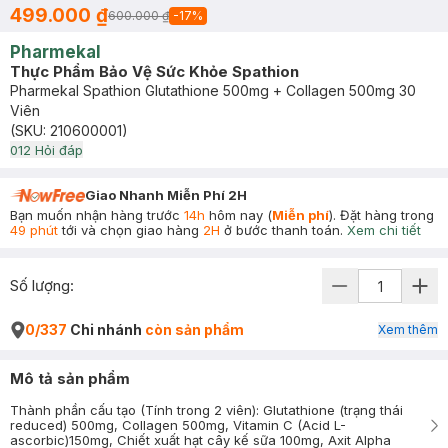
499.000 ₫
600.000 ₫
-
17
%
Pharmekal
Thực Phẩm Bảo Vệ Sức Khỏe Spathion
Pharmekal Spathion Glutathione 500mg + Collagen 500mg 30
Viên
(SKU:
210600001
)
0
12
Hỏi đáp
Giao Nhanh Miễn Phí 2H
Bạn muốn nhận hàng trước
14h
hôm nay (
Miễn phí
). Đặt hàng trong
49 phút
tới và chọn giao hàng
2H
ở bước thanh toán.
Xem chi tiết
Số lượng:
0/337
Chi nhánh
còn sản phẩm
Xem thêm
Mô tả sản phẩm
Thành phần cấu tạo (Tính trong 2 viên): Glutathione (trạng thái
reduced) 500mg, Collagen 500mg, Vitamin C (Acid L-
ascorbic)150mg, Chiết xuất hạt cây kế sữa 100mg, Axit Alpha