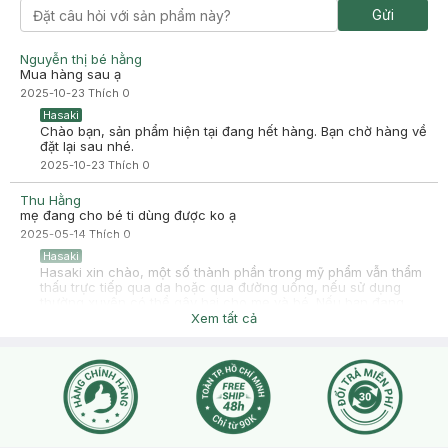
Gửi
Nguyễn thị bé hằng
Mua hàng sau ạ
2025-10-23
Thích
0
Hasaki
Chào bạn, sản phẩm hiện tại đang hết hàng. Bạn chờ hàng về
đặt lại sau nhé.
2025-10-23
Thích
0
Thu Hằng
mẹ đang cho bé ti dùng được ko ạ
2025-05-14
Thích
0
Hasaki
Hasaki xin chào, một số thành phần trong mỹ phẩm vẫn thẩm
thấu trực tiếp qua da hoặc qua đường uống, nếu sử dụng
thường xuyên có thể gây hại cho mẹ và bé. Nếu bạn đang
mang bầu hoặc đang cho con bú, thì trước khi sử dụng bất kỳ
Xem tất cả
sản phẩm nào, Hasaki khuyến khích bạn tham khảo ý kiến
bác sĩ phụ sản nhé. Vì đây cũng không phải chuyên môn của
Hasaki, nên bạn hỏi ý kiến bác sĩ để đảm bảo an toàn cho
bạn và bé nhé.
2025-05-14
Thích
0