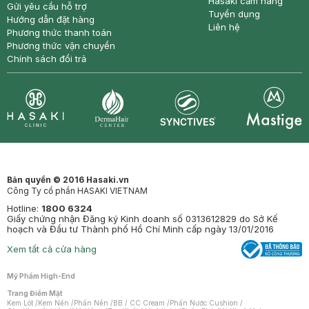
Hasaki cẩm nang
Gửi yêu cầu hỗ trợ
Tuyển dụng
Hướng dẫn đặt hàng
Liên hệ
Phương thức thanh toán
Phương thức vận chuyển
Chính sách đổi trả
Synctives
Clinic
Dermahair
Mastige
Bản quyền © 2016 Hasaki.vn
Công Ty cổ phần HASAKI VIETNAM
Hotline:
1800 6324
Giấy chứng nhận Đăng ký Kinh doanh số 0313612829 do Sở Kế
hoạch và Đầu tư Thành phố Hồ Chí Minh cấp ngày 13/01/2016
Xem tất cả cửa hàng
Mỹ Phẩm High-End
Trang Điểm Mặt
Kem Lót
/
Kem Nền
/
Phấn Nền
/
BB / CC Cream
/
Phấn Nước Cushion
/