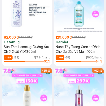
82.000 ₫
129.000 ₫
205.000 ₫
209.000 ₫
Hatomugi
Garnier
Sữa Tắm Hatomugi Dưỡng Ẩm
Nước Tẩy Trang Garnier Dành
Chiết Xuất Ý Dĩ 800ml
Cho Da Dầu Và Mụn 400ml
(Mới)
(123)
714/tháng
(69)
935/tháng
4.9
4.9
52
%
64
%
-
35
%
-
42
%