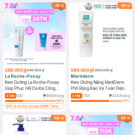
-
35
%
-
56
%
290.000 ₫
594.000 ₫
445.000 ₫
1.350.000 ₫
La Roche-Posay
Martiderm
Kem Dưỡng La Roche-Posay
Kem Chống Nắng MartiDerm
Giúp Phục Hồi Da Đa Công
Phổ Rộng Bảo Vệ Toàn Diện
Dụng 40ml
40ml
(56)
858/tháng
(110)
234/tháng
4.9
4.9
36
%
75
%
Bill La roche-posay 399K Tặng
Gel rửa mặt da dầu nhạy cảm 50ml
(SL có hạn)
-
60
%
-
38
%