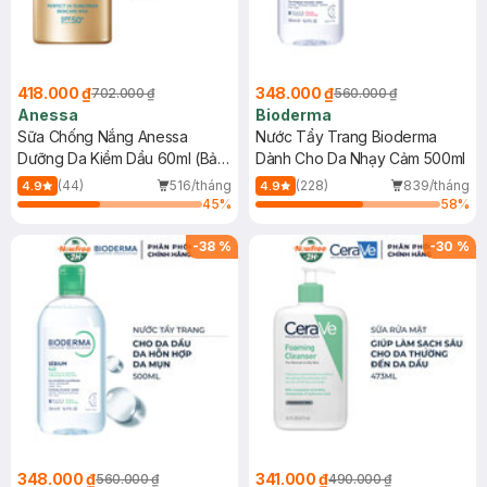
418.000 ₫
348.000 ₫
702.000 ₫
560.000 ₫
Anessa
Bioderma
Sữa Chống Nắng Anessa
Nước Tẩy Trang Bioderma
Dưỡng Da Kiềm Dầu 60ml (Bản
Dành Cho Da Nhạy Cảm 500ml
Mới)
(44)
516/tháng
(228)
839/tháng
4.9
4.9
45
%
58
%
-
38
%
-
30
%
348.000 ₫
341.000 ₫
560.000 ₫
490.000 ₫