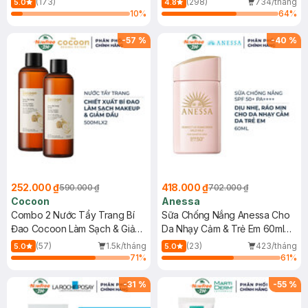
(173)
(298)
734/tháng
5.0
4.8
10
%
64
%
-
57
%
-
40
%
252.000 ₫
418.000 ₫
590.000 ₫
702.000 ₫
Cocoon
Anessa
Combo 2 Nước Tẩy Trang Bí
Sữa Chống Nắng Anessa Cho
Đao Cocoon Làm Sạch & Giảm
Da Nhạy Cảm & Trẻ Em 60ml
Dầu 500ml
(Mới)
(57)
1.5k/tháng
(23)
423/tháng
5.0
5.0
71
%
61
%
-
31
%
-
55
%