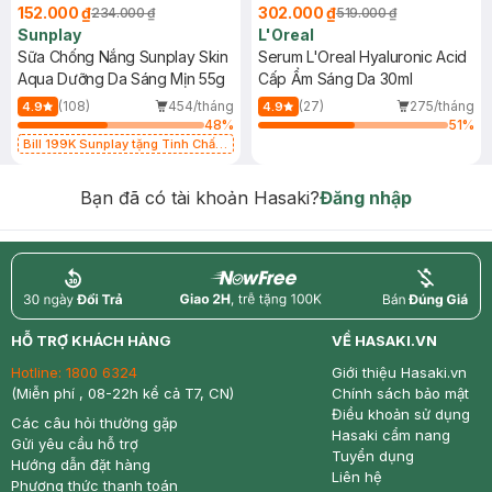
152.000 ₫
302.000 ₫
234.000 ₫
519.000 ₫
Sunplay
L'Oreal
Sữa Chống Nắng Sunplay Skin
Serum L'Oreal Hyaluronic Acid
Aqua Dưỡng Da Sáng Mịn 55g
Cấp Ẩm Sáng Da 30ml
(108)
454/tháng
(27)
275/tháng
4.9
4.9
48
%
51
%
Bill 199K Sunplay tặng Tinh Chất
Chống Nắng 7g trị giá 30K (SL có
hạn)
Bạn đã có tài khoản Hasaki?
Đăng nhập
return
nowfree
price
HỖ TRỢ KHÁCH HÀNG
VỀ HASAKI.VN
Hotline:
1800 6324
Giới thiệu Hasaki.vn
(Miễn phí , 08-22h kể cả T7, CN)
Chính sách bảo mật
Điều khoản sử dụng
Các câu hỏi thường gặp
Hasaki cẩm nang
Gửi yêu cầu hỗ trợ
Tuyển dụng
Hướng dẫn đặt hàng
Liên hệ
Phương thức thanh toán