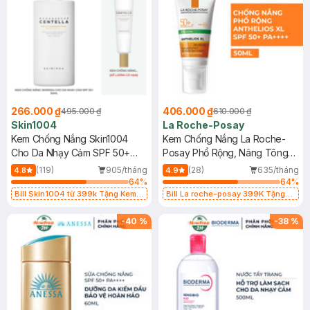
266.000 ₫
406.000 ₫
495.000 ₫
610.000 ₫
Skin1004
La Roche-Posay
Kem Chống Nắng Skin1004
Kem Chống Nắng La Roche-
Cho Da Nhạy Cảm SPF 50+
Posay Phổ Rộng, Nâng Tông
50ml
Kiềm Dầu 50ml
(119)
905/tháng
(28)
635/tháng
4.8
4.9
64
%
64
%
Bill Skin1004 từ 399k Tặng Kem
Bill La roche-posay 399K Tặng
Chống Nắng Cho Da Nhạy Cảm
Gel rửa mặt da dầu nhạy cảm 50ml
SPF 50+ 20ml (SL Có Hạn)
(SL có hạn)
-
40
%
-
38
%