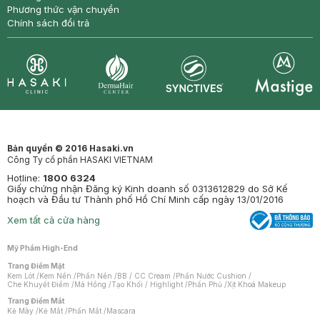
Phương thức vận chuyển
Chính sách đổi trả
Synctives
Clinic
Dermahair
Mastige
Bản quyền © 2016 Hasaki.vn
Công Ty cổ phần HASAKI VIETNAM
Hotline:
1800 6324
Giấy chứng nhận Đăng ký Kinh doanh số 0313612829 do Sở Kế
hoạch và Đầu tư Thành phố Hồ Chí Minh cấp ngày 13/01/2016
Xem tất cả cửa hàng
Mỹ Phẩm High-End
Trang Điểm Mặt
Kem Lót
/
Kem Nền
/
Phấn Nền
/
BB / CC Cream
/
Phấn Nước Cushion
/
Che Khuyết Điểm
/
Má Hồng
/
Tạo Khối / Highlight
/
Phấn Phủ
/
Xịt Khoá Makeup
Trang Điểm Mắt
Kẻ Mày
/
Kẻ Mắt
/
Phấn Mắt
/
Mascara