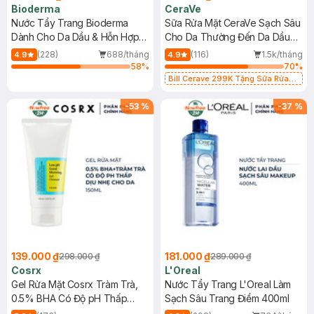
Bioderma
CeraVe
Nước Tẩy Trang Bioderma
Sữa Rửa Mặt CeraVe Sạch Sâu
Dành Cho Da Dầu & Hỗn Hợp
Cho Da Thường Đến Da Dầu
500ml
473ml
(228)
688/tháng
(116)
1.5k/tháng
4.9
4.9
58
%
70
%
Bill Cerave 299K Tặng Sữa Rửa
Mặt Cerave 30ml (SL có hạn)
-
53
%
-
37
%
139.000 ₫
181.000 ₫
298.000 ₫
289.000 ₫
Cosrx
L'Oreal
Gel Rửa Mặt Cosrx Tràm Trà,
Nước Tẩy Trang L'Oreal Làm
0.5% BHA Có Độ pH Thấp
Sạch Sâu Trang Điểm 400ml
150ml