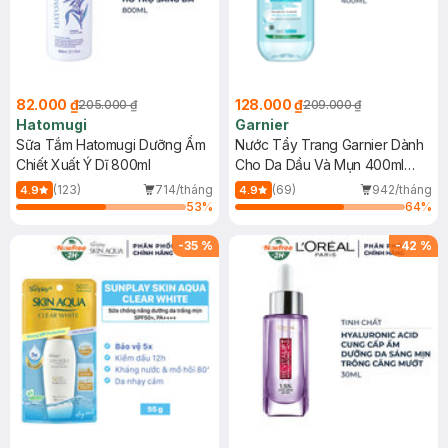
82.000 ₫
128.000 ₫
205.000 ₫
209.000 ₫
Hatomugi
Garnier
Sữa Tắm Hatomugi Dưỡng Ẩm
Nước Tẩy Trang Garnier Dành
Chiết Xuất Ý Dĩ 800ml
Cho Da Dầu Và Mụn 400ml
(Mới)
(123)
714/tháng
(69)
942/tháng
4.9
4.9
53
%
64
%
-
35
%
-
42
%