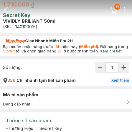
1.710.000 ₫
0
Dots
Cart Icon
Secret Key
Back Icon
VIVIDLY BRILIANT 50ml
(SKU:
340100015
)
Giao Nhanh Miễn Phí 2H
Bạn muốn nhận hàng trước
16h
hôm nay (
Miễn phí
). Đặt hàng trong
5 phút
tới và chọn giao hàng
2H
ở bước thanh toán.
Xem chi tiết
Số lượng:
339
Chi nhánh tạm hết sản phẩm
Xem thêm
Mô tả sản phẩm
Đang cập nhật
Thông số sản phẩm
Thương Hiệu
Secret Key