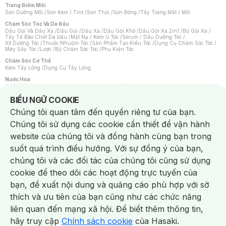
Trang Điểm Môi
Son Dưỡng Môi
/
Son Kem / Tint
/
Son Thỏi
/
Son Bóng
/
Tẩy Trang Mắt / Môi
Chăm Sóc Tóc Và Da Đầu
Dầu Gội Và Dầu Xả
/
Dầu Gội
/
Dầu Xả
/
Dầu Gội Khô
/
Dầu Gội Xả 2in1
/
Bộ Gội Xả
/
Tẩy Tế Bào Chết Da Đầu
/
Mặt Nạ / Kem Ủ Tóc
/
Serum / Dầu Dưỡng Tóc
/
Xịt Dưỡng Tóc
/
Thuốc Nhuộm Tóc
/
Sản Phẩm Tạo Kiểu Tóc
/
Dụng Cụ Chăm Sóc Tóc
/
Máy Sấy Tóc
/
Lược
/
Bộ Chăm Sóc Tóc
/
Phụ Kiện Tóc
Chăm Sóc Cơ Thể
Kem Tẩy Lông
/
Dụng Cụ Tẩy Lông
Nước Hoa
Nước Hoa Nữ
/
Nước Hoa Nam
/
Nước Hoa Cao Cấp
/
Xịt Thơm Toàn Thân
/
Nước Hoa Vùng Kín
Notice about cookies usage
BIỂU NGỮ COOKIE
Chăm Sóc Cá Nhân
Chúng tôi quan tâm đến quyền riêng tư của bạn.
Chống Muỗi
/
Khẩu Trang
/
Máy Massage
/
Mặt Nạ Xông Hơi
/
Nước Rửa Tay
/
Sản Phẩm Chăm Sóc Khác
/
Bàn Chải Đánh Răng
/
Bàn Chải Điện
/
Chúng tôi sử dụng các cookie cần thiết để vận hành
Hỗ Trợ Trắng Răng
/
Kem Đánh Răng
/
Máy Tăm Nước
/
Nước Súc Miệng
/
Tăm / Chỉ Nha Khoa
/
Xịt Thơm Miệng
/
Dung Dịch Vệ Sinh
/
Dưỡng Vùng Kín
/
website của chúng tôi và đồng hành cùng bạn trong
Khăn Ướt Vệ Sinh Vùng Kín
/
Băng Vệ Sinh
/
Tampon
/
Bọt Cạo Râu
/
Dao Cạo Râu
/
Máy Cạo Râu
suốt quá trình điều hướng. Với sự đồng ý của bạn,
Vấn Đề Về Da
chúng tôi và các đối tác của chúng tôi cũng sử dụng
Da Dầu / Lỗ Chân Lông To
/
Da Khô / Mất Nước
/
Da Lão Hóa
/
Da Mụn
/
Da Nhạy Cảm / Kích Ứng
/
Da Xỉn Màu
/
Thâm / Nám / Tàn Nhang
/
cookie để theo dõi các hoạt động trực tuyến của
Quầng Thâm & Bọng Mắt
/
Sẹo
/
Viêm Da Cơ Địa
bạn, đề xuất nội dung và quảng cáo phù hợp với sở
Dụng Cụ / Phụ Kiện Chăm Sóc Da
Chat i
Bông Tẩy Trang
/
Khăn Lau Mặt Khô
/
Dụng Cụ / Máy Rửa Mặt
/
Máy Chăm Sóc Da
/
thích và ưu tiên của bạn cũng như các chức năng
Dụng Cụ Chăm Sóc Khác
liên quan đến mạng xã hội. Để biết thêm thông tin,
hãy truy cập
Chính sách cookie
của Hasaki.