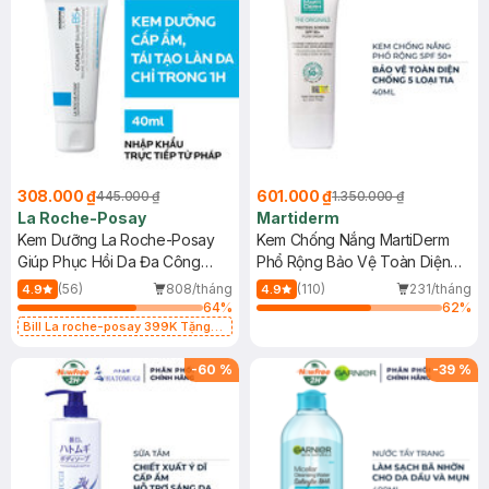
308.000 ₫
601.000 ₫
445.000 ₫
1.350.000 ₫
La Roche-Posay
Martiderm
Kem Dưỡng La Roche-Posay
Kem Chống Nắng MartiDerm
Giúp Phục Hồi Da Đa Công
Phổ Rộng Bảo Vệ Toàn Diện
Dụng 40ml
40ml
(56)
808/tháng
(110)
231/tháng
4.9
4.9
64
%
62
%
Bill La roche-posay 399K Tặng
Gel rửa mặt da dầu nhạy cảm 50ml
(SL có hạn)
-
60
%
-
39
%