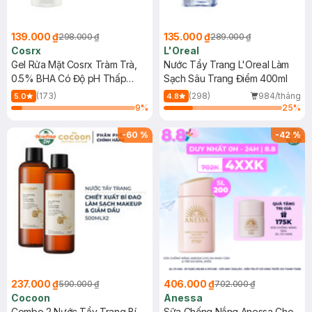
139.000 ₫
135.000 ₫
298.000 ₫
289.000 ₫
Cosrx
L'Oreal
Gel Rửa Mặt Cosrx Tràm Trà,
Nước Tẩy Trang L'Oreal Làm
0.5% BHA Có Độ pH Thấp
Sạch Sâu Trang Điểm 400ml
150ml
(173)
(298)
984/tháng
5.0
4.8
9
%
25
%
-
60
%
-
42
%
237.000 ₫
406.000 ₫
590.000 ₫
702.000 ₫
Cocoon
Anessa
Combo 2 Nước Tẩy Trang Bí
Sữa Chống Nắng Anessa Cho