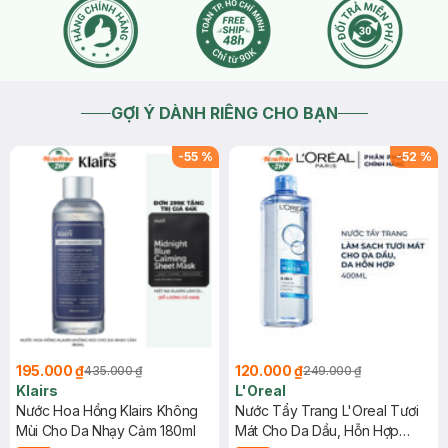
GỢI Ý DÀNH RIÊNG CHO BẠN
-
55
%
-
52
%
195.000 ₫
120.000 ₫
435.000 ₫
249.000 ₫
Klairs
L'Oreal
Nước Hoa Hồng Klairs Không
Nước Tẩy Trang L'Oreal Tươi
Mùi Cho Da Nhạy Cảm 180ml
Mát Cho Da Dầu, Hỗn Hợp