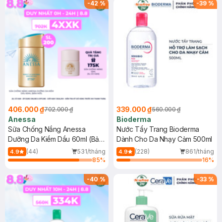
-
42
%
-
39
%
406.000 ₫
339.000 ₫
702.000 ₫
560.000 ₫
Anessa
Bioderma
Sữa Chống Nắng Anessa
Nước Tẩy Trang Bioderma
Dưỡng Da Kiềm Dầu 60ml (Bản
Dành Cho Da Nhạy Cảm 500ml
Mới)
(44)
531/tháng
(228)
861/tháng
4.9
4.9
85
%
16
%
-
40
%
-
33
%