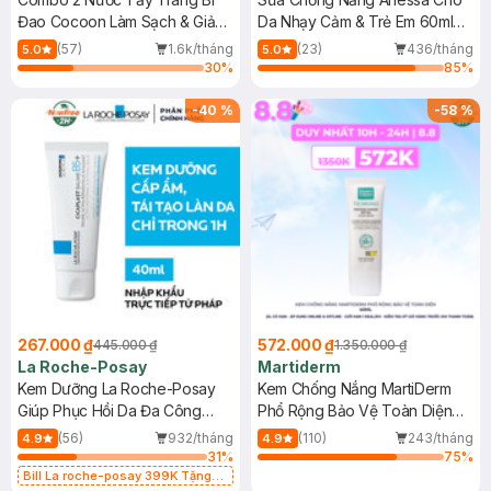
Đao Cocoon Làm Sạch & Giảm
Da Nhạy Cảm & Trẻ Em 60ml
Dầu 500ml
(Mới)
(57)
1.6k/tháng
(23)
436/tháng
5.0
5.0
30
%
85
%
-
40
%
-
58
%
267.000 ₫
572.000 ₫
445.000 ₫
1.350.000 ₫
La Roche-Posay
Martiderm
Kem Dưỡng La Roche-Posay
Kem Chống Nắng MartiDerm
Giúp Phục Hồi Da Đa Công
Phổ Rộng Bảo Vệ Toàn Diện
Dụng 40ml
40ml
(56)
932/tháng
(110)
243/tháng
4.9
4.9
31
%
75
%
Bill La roche-posay 399K Tặng