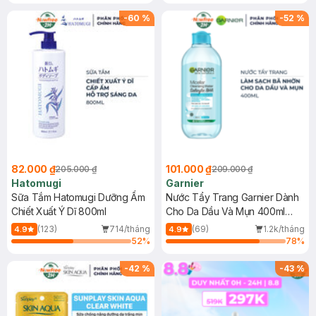
Gel rửa mặt da dầu nhạy cảm 50ml
(SL có hạn)
-
60
%
-
52
%
82.000 ₫
101.000 ₫
205.000 ₫
209.000 ₫
Hatomugi
Garnier
Sữa Tắm Hatomugi Dưỡng Ẩm
Nước Tẩy Trang Garnier Dành
Chiết Xuất Ý Dĩ 800ml
Cho Da Dầu Và Mụn 400ml
(Mới)
(123)
714/tháng
(69)
1.2k/tháng
4.9
4.9
52
%
78
%
-
42
%
-
43
%