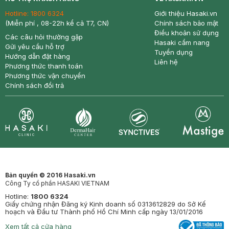
Hotline:
1800 6324
Giới thiệu Hasaki.vn
(Miễn phí , 08-22h kể cả T7, CN)
Chính sách bảo mật
Điều khoản sử dụng
Các câu hỏi thường gặp
Hasaki cẩm nang
Gửi yêu cầu hỗ trợ
Tuyển dụng
Hướng dẫn đặt hàng
Liên hệ
Phương thức thanh toán
Phương thức vận chuyển
Chính sách đổi trả
Synctives
Clinic
Dermahair
Mastige
Bản quyền © 2016 Hasaki.vn
Công Ty cổ phần HASAKI VIETNAM
Hotline:
1800 6324
Giấy chứng nhận Đăng ký Kinh doanh số 0313612829 do Sở Kế
hoạch và Đầu tư Thành phố Hồ Chí Minh cấp ngày 13/01/2016
Xem tất cả cửa hàng