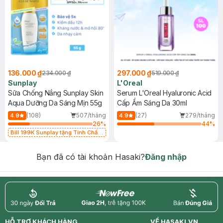
136.000 ₫
297.000 ₫
234.000 ₫
519.000 ₫
Sunplay
L'Oreal
Sữa Chống Nắng Sunplay Skin
Serum L'Oreal Hyaluronic Acid
Aqua Dưỡng Da Sáng Mịn 55g
Cấp Ẩm Sáng Da 30ml
(108)
507/tháng
(27)
279/tháng
4.9
4.9
26
%
44
%
Bill 199K Sunplay tặng Tinh Chất
Chống Nắng 7g trị giá 30K (SL có
hạn)
Bạn đã có tài khoản Hasaki?
Đăng nhập
return
nowfree
price
HỖ TRỢ KHÁCH HÀNG
VỀ HASAKI.VN