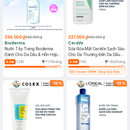
334.000 ₫
327.000 ₫
560.000 ₫
490.000 ₫
Bioderma
CeraVe
Nước Tẩy Trang Bioderma
Sữa Rửa Mặt CeraVe Sạch Sâu
Dành Cho Da Dầu & Hỗn Hợp
Cho Da Thường Đến Da Dầu
500ml
473ml
(228)
717/tháng
(116)
1.6k/tháng
4.9
4.9
81
%
43
%
Bill Cerave 299K Tặng Sữa Rửa
Mặt Cerave 30ml (SL có hạn)
-
53
%
-
53
%