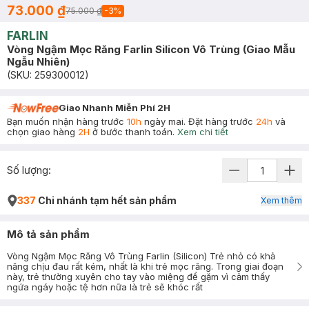
73.000 ₫
75.000 ₫
-
3
%
FARLIN
Vòng Ngậm Mọc Răng Farlin Silicon Vô Trùng (Giao Mẫu
Ngẫu Nhiên)
(SKU:
259300012
)
Giao Nhanh Miễn Phí 2H
Bạn muốn nhận hàng trước
10h
ngày mai. Đặt hàng trước
24h
và
chọn giao hàng
2H
ở bước thanh toán.
Xem chi tiết
Số lượng:
337
Chi nhánh tạm hết sản phẩm
Xem thêm
Mô tả sản phẩm
Vòng Ngậm Mọc Răng Vô Trùng Farlin (Silicon) Trẻ nhỏ có khả
năng chịu đau rất kém, nhất là khi trẻ mọc răng. Trong giai đoạn
này, trẻ thường xuyên cho tay vào miệng để gặm vì cảm thấy
ngứa ngáy hoặc tệ hơn nữa là trẻ sẽ khóc rất