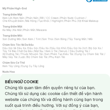
Mỹ Phẩm High-End
Trang Điểm Mặt
Kem Lót
/
Kem Nền
/
Phấn Nền
/
BB / CC Cream
/
Phấn Nước Cushion
/
Che Khuyết Điểm
/
Má Hồng
/
Tạo Khối / Highlight
/
Phấn Phủ
/
Xịt Khoá Makeup
Trang Điểm Mắt
Kẻ Mày
/
Kẻ Mắt
/
Phấn Mắt
/
Mascara
Trang Điểm Môi
Son Dưỡng Môi
/
Son Kem / Tint
/
Son Thỏi
/
Son Bóng
/
Tẩy Trang Mắt / Môi
Chăm Sóc Tóc Và Da Đầu
Dầu Gội Và Dầu Xả
/
Dầu Gội
/
Dầu Xả
/
Dầu Gội Khô
/
Dầu Gội Xả 2in1
/
Bộ Gội Xả
/
Tẩy Tế Bào Chết Da Đầu
/
Mặt Nạ / Kem Ủ Tóc
/
Serum / Dầu Dưỡng Tóc
/
Xịt Dưỡng Tóc
/
Thuốc Nhuộm Tóc
/
Sản Phẩm Tạo Kiểu Tóc
/
Dụng Cụ Chăm Sóc Tóc
/
Máy Sấy Tóc
/
Lược
/
Bộ Chăm Sóc Tóc
/
Phụ Kiện Tóc
Chăm Sóc Cơ Thể
Kem Tẩy Lông
/
Dụng Cụ Tẩy Lông
Nước Hoa
Nước Hoa Nữ
/
Nước Hoa Nam
/
Nước Hoa Cao Cấp
/
Xịt Thơm Toàn Thân
/
Nước Hoa Vùng Kín
Notice about cookies usage
BIỂU NGỮ COOKIE
Chăm Sóc Cá Nhân
Chúng tôi quan tâm đến quyền riêng tư của bạn.
Chống Muỗi
/
Khẩu Trang
/
Máy Massage
/
Mặt Nạ Xông Hơi
/
Nước Rửa Tay
/
Sản Phẩm Chăm Sóc Khác
/
Bàn Chải Đánh Răng
/
Bàn Chải Điện
/
Chúng tôi sử dụng các cookie cần thiết để vận hành
Hỗ Trợ Trắng Răng
/
Kem Đánh Răng
/
Máy Tăm Nước
/
Nước Súc Miệng
/
Tăm / Chỉ Nha Khoa
/
Xịt Thơm Miệng
/
Dung Dịch Vệ Sinh
/
Dưỡng Vùng Kín
/
website của chúng tôi và đồng hành cùng bạn trong
Khăn Ướt Vệ Sinh Vùng Kín
/
Băng Vệ Sinh
/
Tampon
/
Bọt Cạo Râu
/
Dao Cạo Râu
/
Máy Cạo Râu
suốt quá trình điều hướng. Với sự đồng ý của bạn,
Vấn Đề Về Da