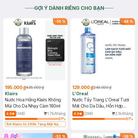
GỢI Ý DÀNH RIÊNG CHO BẠN
-
55
%
-
48
%
195.000 ₫
129.000 ₫
435.000 ₫
249.000 ₫
Klairs
L'Oreal
Nước Hoa Hồng Klairs Không
Nước Tẩy Trang L'Oreal Tươi
Mùi Cho Da Nhạy Cảm 180ml
Mát Cho Da Dầu, Hỗn Hợp
400ml
(148)
1.7k/tháng
(298)
2.1k/tháng
4.8
4.8
61
%
61
%
Bill Klairs từ 299k Tặng Mặt Nạ
Làm Dịu Da & Kiểm Soát Dầu Nhờn
25ml (SL Có Hạn)
-
52
%
-
38
%