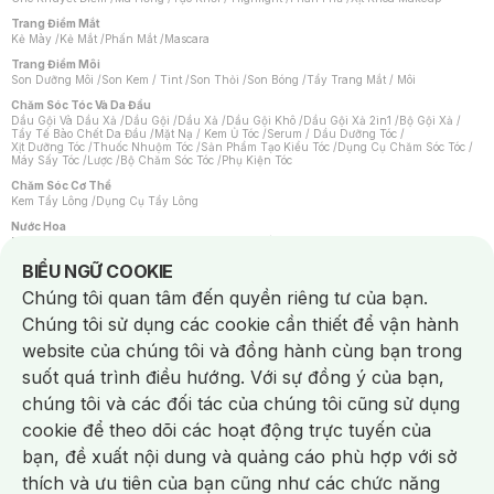
Trang Điểm Mắt
Kẻ Mày
/
Kẻ Mắt
/
Phấn Mắt
/
Mascara
Trang Điểm Môi
Son Dưỡng Môi
/
Son Kem / Tint
/
Son Thỏi
/
Son Bóng
/
Tẩy Trang Mắt / Môi
Chăm Sóc Tóc Và Da Đầu
Dầu Gội Và Dầu Xả
/
Dầu Gội
/
Dầu Xả
/
Dầu Gội Khô
/
Dầu Gội Xả 2in1
/
Bộ Gội Xả
/
Tẩy Tế Bào Chết Da Đầu
/
Mặt Nạ / Kem Ủ Tóc
/
Serum / Dầu Dưỡng Tóc
/
Xịt Dưỡng Tóc
/
Thuốc Nhuộm Tóc
/
Sản Phẩm Tạo Kiểu Tóc
/
Dụng Cụ Chăm Sóc Tóc
/
Máy Sấy Tóc
/
Lược
/
Bộ Chăm Sóc Tóc
/
Phụ Kiện Tóc
Chăm Sóc Cơ Thể
Kem Tẩy Lông
/
Dụng Cụ Tẩy Lông
Nước Hoa
Nước Hoa Nữ
/
Nước Hoa Nam
/
Nước Hoa Cao Cấp
/
Xịt Thơm Toàn Thân
/
Nước Hoa Vùng Kín
Notice about cookies usage
BIỂU NGỮ COOKIE
Chăm Sóc Cá Nhân
Chúng tôi quan tâm đến quyền riêng tư của bạn.
Chống Muỗi
/
Khẩu Trang
/
Máy Massage
/
Mặt Nạ Xông Hơi
/
Nước Rửa Tay
/
Sản Phẩm Chăm Sóc Khác
/
Bàn Chải Đánh Răng
/
Bàn Chải Điện
/
Chúng tôi sử dụng các cookie cần thiết để vận hành
Hỗ Trợ Trắng Răng
/
Kem Đánh Răng
/
Máy Tăm Nước
/
Nước Súc Miệng
/
Tăm / Chỉ Nha Khoa
/
Xịt Thơm Miệng
/
Dung Dịch Vệ Sinh
/
Dưỡng Vùng Kín
/
website của chúng tôi và đồng hành cùng bạn trong
Khăn Ướt Vệ Sinh Vùng Kín
/
Băng Vệ Sinh
/
Tampon
/
Bọt Cạo Râu
/
Dao Cạo Râu
/
Máy Cạo Râu
suốt quá trình điều hướng. Với sự đồng ý của bạn,
Vấn Đề Về Da
chúng tôi và các đối tác của chúng tôi cũng sử dụng
Da Dầu / Lỗ Chân Lông To
/
Da Khô / Mất Nước
/
Da Lão Hóa
/
Da Mụn
/
Da Nhạy Cảm / Kích Ứng
/
Da Xỉn Màu
/
Thâm / Nám / Tàn Nhang
/
cookie để theo dõi các hoạt động trực tuyến của
Quầng Thâm & Bọng Mắt
/
Sẹo
/
Viêm Da Cơ Địa
bạn, đề xuất nội dung và quảng cáo phù hợp với sở
Dụng Cụ / Phụ Kiện Chăm Sóc Da
Chat i
Bông Tẩy Trang
/
Khăn Lau Mặt Khô
/
Dụng Cụ / Máy Rửa Mặt
/
Máy Chăm Sóc Da
/
thích và ưu tiên của bạn cũng như các chức năng
Dụng Cụ Chăm Sóc Khác