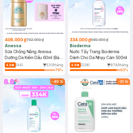
406.000 ₫
334.000 ₫
702.000 ₫
560.000 ₫
Anessa
Bioderma
Sữa Chống Nắng Anessa
Nước Tẩy Trang Bioderma
Dưỡng Da Kiềm Dầu 60ml (Bản
Dành Cho Da Nhạy Cảm 500ml
Mới)
(44)
531/tháng
(228)
874/tháng
4.9
4.9
79
%
93
%
-
40
%
-
31
%