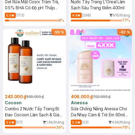
Gel Rửa Mặt Cosrx Tràm Trà,
Nước Tẩy Trang L'Oreal Làm
0.5% BHA Có Độ pH Thấp
Sạch Sâu Trang Điểm 400ml
150ml
(173)
(298)
916/tháng
5.0
4.8
8
%
77
%
-
59
%
-
42
%
243.000 ₫
406.000 ₫
590.000 ₫
702.000 ₫
Cocoon
Anessa
Combo 2 Nước Tẩy Trang Bí
Sữa Chống Nắng Anessa Cho
Đao Cocoon Làm Sạch & Giảm
Da Nhạy Cảm & Trẻ Em 60ml
Dầu 500ml
(Mới)
(57)
1.6k/tháng
(23)
436/tháng
5.0
5.0
34
%
79
%