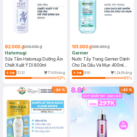
82.000 ₫
101.000 ₫
205.000 ₫
209.000 ₫
Hatomugi
Garnier
Sữa Tắm Hatomugi Dưỡng Ẩm
Nước Tẩy Trang Garnier Dành
Chiết Xuất Ý Dĩ 800ml
Cho Da Dầu Và Mụn 400ml
(Mới)
(123)
714/tháng
(69)
1.2k/tháng
4.9
4.9
52
%
65
%
-
44
%
-
43
%