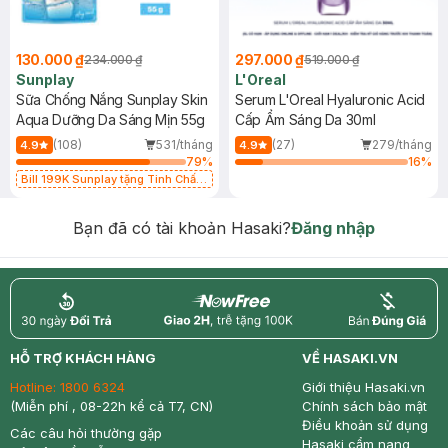
130.000 ₫
297.000 ₫
234.000 ₫
519.000 ₫
Sunplay
L'Oreal
Sữa Chống Nắng Sunplay Skin
Serum L'Oreal Hyaluronic Acid
Aqua Dưỡng Da Sáng Mịn 55g
Cấp Ẩm Sáng Da 30ml
(108)
531/tháng
(27)
279/tháng
4.9
4.9
79
%
16
%
Bill 199K Sunplay tặng Tinh Chất
Chống Nắng 7g trị giá 30K (SL có
hạn)
Bạn đã có tài khoản Hasaki?
Đăng nhập
return
nowfree
price
HỖ TRỢ KHÁCH HÀNG
VỀ HASAKI.VN
Hotline:
1800 6324
Giới thiệu Hasaki.vn
(Miễn phí , 08-22h kể cả T7, CN)
Chính sách bảo mật
Điều khoản sử dụng
Các câu hỏi thường gặp
Hasaki cẩm nang