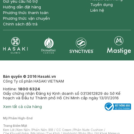
Gửi yêu cầu hỗ trợ
Tuyển dụng
Hướng dẫn đặt hàng
Liên hệ
Phương thức thanh toán
Phương thức vận chuyển
Chính sách đổi trả
Synctives
Clinic
Dermahair
Mastige
Bản quyền © 2016 Hasaki.vn
Công Ty cổ phần HASAKI VIETNAM
Hotline:
1800 6324
Giấy chứng nhận Đăng ký Kinh doanh số 0313612829 do Sở Kế
hoạch và Đầu tư Thành phố Hồ Chí Minh cấp ngày 13/01/2016
Xem tất cả cửa hàng
Mỹ Phẩm High-End
Trang Điểm Mặt
Kem Lót
/
Kem Nền
/
Phấn Nền
/
BB / CC Cream
/
Phấn Nước Cushion
/
Che Khuyết Điểm
/
Má Hồng
/
Tạo Khối / Highlight
/
Phấn Phủ
/
Xịt Khoá Makeup