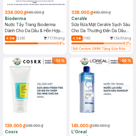
334.000 ₫
338.000 ₫
560.000 ₫
490.000 ₫
Bioderma
CeraVe
Nước Tẩy Trang Bioderma
Sữa Rửa Mặt CeraVe Sạch Sâu
Dành Cho Da Dầu & Hỗn Hợp
Cho Da Thường Đến Da Dầu
500ml
473ml
(228)
717/tháng
(116)
1.5k/tháng
4.9
4.9
64
%
63
%
Bill Cerave 299K Tặng Sữa Rửa
Mặt Cerave 30ml (SL có hạn)
-
53
%
-
50
%
139.000 ₫
145.000 ₫
298.000 ₫
289.000 ₫
Cosrx
L'Oreal