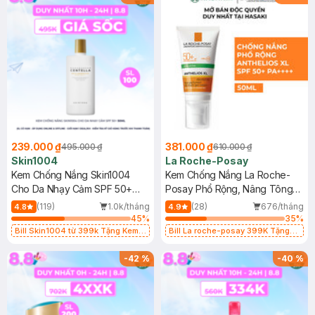
239.000 ₫
381.000 ₫
495.000 ₫
610.000 ₫
Skin1004
La Roche-Posay
Kem Chống Nắng Skin1004
Kem Chống Nắng La Roche-
Cho Da Nhạy Cảm SPF 50+
Posay Phổ Rộng, Nâng Tông
50ml
Kiềm Dầu 50ml
(119)
1.0k/tháng
(28)
676/tháng
4.8
4.9
45
%
35
%
Bill Skin1004 từ 399k Tặng Kem
Bill La roche-posay 399K Tặng
Chống Nắng Cho Da Nhạy Cảm
Gel rửa mặt da dầu nhạy cảm 50ml
SPF 50+ 20ml (SL Có Hạn)
(SL có hạn)
-
42
%
-
40
%