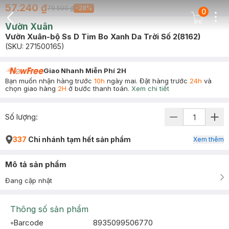
57.240 ₫
79.500 ₫
-
28
%
0
Dots
Cart Icon
Vườn Xuân
Back Icon
Vườn Xuân-bộ Ss D Tim Bo Xanh Da Trời Số 2(8162)
(SKU:
271500165
)
Giao Nhanh Miễn Phí 2H
Bạn muốn nhận hàng trước
10h
ngày mai. Đặt hàng trước
24h
và
chọn giao hàng
2H
ở bước thanh toán.
Xem chi tiết
Số lượng:
337
Chi nhánh tạm hết sản phẩm
Xem thêm
Mô tả sản phẩm
Đang cập nhật
Thông số sản phẩm
Barcode
8935099506770