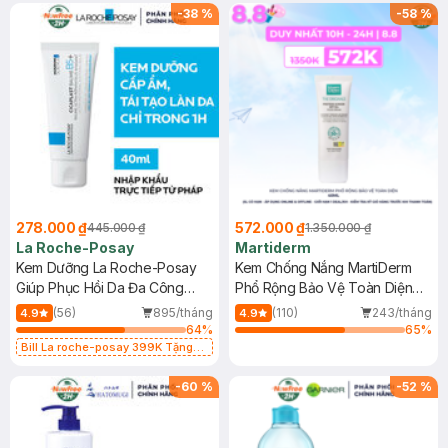
-
38
%
-
58
%
278.000 ₫
572.000 ₫
445.000 ₫
1.350.000 ₫
La Roche-Posay
Martiderm
Kem Dưỡng La Roche-Posay
Kem Chống Nắng MartiDerm
Giúp Phục Hồi Da Đa Công
Phổ Rộng Bảo Vệ Toàn Diện
Dụng 40ml
40ml
(56)
895/tháng
(110)
243/tháng
4.9
4.9
64
%
65
%
Bill La roche-posay 399K Tặng
Gel rửa mặt da dầu nhạy cảm 50ml
(SL có hạn)
-
60
%
-
52
%