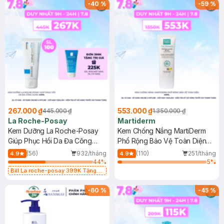
-
40
%
-
59
%
267.000 ₫
553.000 ₫
445.000 ₫
1.350.000 ₫
La Roche-Posay
Martiderm
Kem Dưỡng La Roche-Posay
Kem Chống Nắng MartiDerm
Giúp Phục Hồi Da Đa Công
Phổ Rộng Bảo Vệ Toàn Diện
Dụng 40ml
40ml
(56)
932/tháng
(110)
251/tháng
4.9
4.9
44
%
5
%
Bill La roche-posay 399K Tặng
Gel rửa mặt da dầu nhạy cảm 50ml
(SL có hạn)
-
60
%
-
45
%