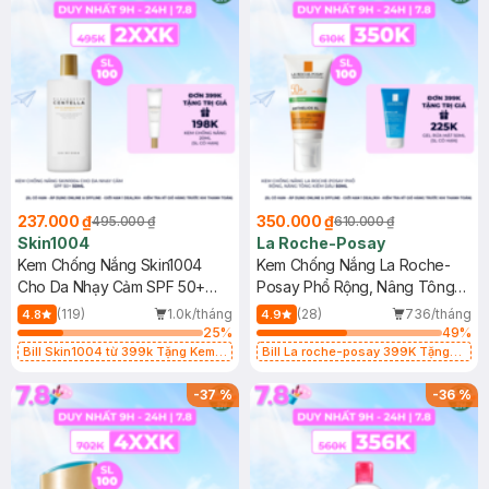
237.000 ₫
350.000 ₫
495.000 ₫
610.000 ₫
Skin1004
La Roche-Posay
Kem Chống Nắng Skin1004
Kem Chống Nắng La Roche-
Cho Da Nhạy Cảm SPF 50+
Posay Phổ Rộng, Nâng Tông
50ml
Kiềm Dầu 50ml
(119)
1.0k/tháng
(28)
736/tháng
4.8
4.9
25
%
49
%
Bill Skin1004 từ 399k Tặng Kem
Bill La roche-posay 399K Tặng
Chống Nắng Cho Da Nhạy Cảm
Gel rửa mặt da dầu nhạy cảm 50ml
SPF 50+ 20ml (SL Có Hạn)
(SL có hạn)
-
37
%
-
36
%