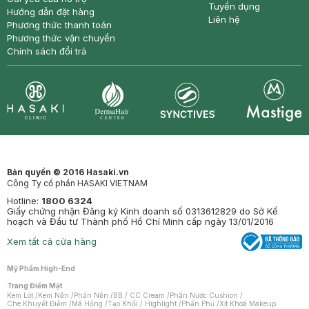
Tuyển dụng
Hướng dẫn đặt hàng
Liên hệ
Phương thức thanh toán
Phương thức vận chuyển
Chính sách đổi trả
Synctives
Clinic
Dermahair
Mastige
Bản quyền © 2016 Hasaki.vn
Công Ty cổ phần HASAKI VIETNAM
Hotline:
1800 6324
Giấy chứng nhận Đăng ký Kinh doanh số 0313612829 do Sở Kế
hoạch và Đầu tư Thành phố Hồ Chí Minh cấp ngày 13/01/2016
Xem tất cả cửa hàng
Mỹ Phẩm High-End
Trang Điểm Mặt
Kem Lót
/
Kem Nền
/
Phấn Nền
/
BB / CC Cream
/
Phấn Nước Cushion
/
Che Khuyết Điểm
/
Má Hồng
/
Tạo Khối / Highlight
/
Phấn Phủ
/
Xịt Khoá Makeup