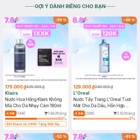
GỢI Ý DÀNH RIÊNG CHO BẠN
-
59
%
-
48
%
179.000 ₫
129.000 ₫
435.000 ₫
249.000 ₫
Klairs
L'Oreal
Nước Hoa Hồng Klairs Không
Nước Tẩy Trang L'Oreal Tươi
Mùi Cho Da Nhạy Cảm 180ml
Mát Cho Da Dầu, Hỗn Hợp
400ml
(148)
1.8k/tháng
(298)
2.1k/tháng
4.8
4.8
60
%
2
%
Bill Klairs từ 299k Tặng Mặt Nạ
Làm Dịu Da & Kiểm Soát Dầu Nhờn
25ml (SL Có Hạn)
-
52
%
-
43
%