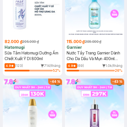
82.000 ₫
115.000 ₫
205.000 ₫
209.000 ₫
Hatomugi
Garnier
Sữa Tắm Hatomugi Dưỡng Ẩm
Nước Tẩy Trang Garnier Dành
Chiết Xuất Ý Dĩ 800ml
Cho Da Dầu Và Mụn 400ml
(Mới)
(123)
714/tháng
(69)
1.0k/tháng
4.9
4.9
52
%
26
%
-
44
%
-
43
%