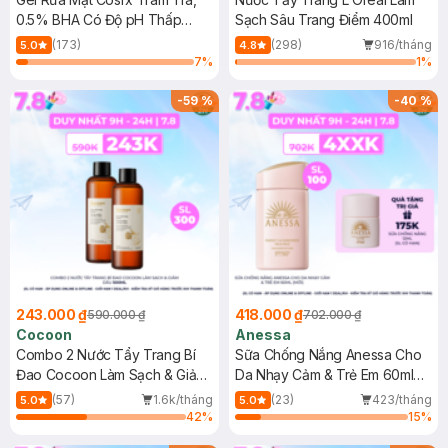
0.5% BHA Có Độ pH Thấp
Sạch Sâu Trang Điểm 400ml
150ml
(173)
(298)
916/tháng
5.0
4.8
7
%
1
%
-
59
%
-
40
%
243.000 ₫
418.000 ₫
590.000 ₫
702.000 ₫
Cocoon
Anessa
Combo 2 Nước Tẩy Trang Bí
Sữa Chống Nắng Anessa Cho
Đao Cocoon Làm Sạch & Giảm
Da Nhạy Cảm & Trẻ Em 60ml
Dầu 500ml
(Mới)
(57)
1.6k/tháng
(23)
423/tháng
5.0
5.0
42
%
15
%