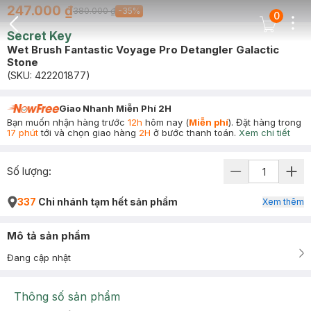
247.000 ₫
380.000 ₫
-
35
%
0
Dots
Cart Icon
Secret Key
Back Icon
Wet Brush Fantastic Voyage Pro Detangler Galactic
Stone
(SKU:
422201877
)
Giao Nhanh Miễn Phí 2H
Bạn muốn nhận hàng trước
12h
hôm nay (
Miễn phí
). Đặt hàng trong
17 phút
tới và chọn giao hàng
2H
ở bước thanh toán.
Xem chi tiết
Số lượng:
337
Chi nhánh tạm hết sản phẩm
Xem thêm
Mô tả sản phẩm
Đang cập nhật
Thông số sản phẩm