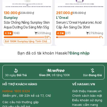
130.000 ₫
297.000 ₫
234.000 ₫
519.000 ₫
Sunplay
L'Oreal
Sữa Chống Nắng Sunplay Skin
Serum L'Oreal Hyaluronic Acid
Aqua Dưỡng Da Sáng Mịn 55g
Cấp Ẩm Sáng Da 30ml
(108)
531/tháng
(27)
279/tháng
4.9
4.9
59
%
4
%
Bill 199K Sunplay tặng Tinh Chất
Chống Nắng 7g trị giá 30K (SL có
hạn)
Bạn đã có tài khoản Hasaki?
Đăng nhập
return
nowfree
price
HỖ TRỢ KHÁCH HÀNG
VỀ HASAKI.VN
Hotline:
1800 6324
Giới thiệu Hasaki.vn
(Miễn phí , 08-22h kể cả T7, CN)
Chính sách bảo mật
Điều khoản sử dụng
Các câu hỏi thường gặp
Hasaki cẩm nang
Gửi yêu cầu hỗ trợ