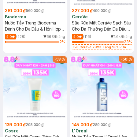
361.000 ₫
327.000 ₫
560.000 ₫
490.000 ₫
Bioderma
CeraVe
Nước Tẩy Trang Bioderma
Sữa Rửa Mặt CeraVe Sạch Sâu
Dành Cho Da Dầu & Hỗn Hợp
Cho Da Thường Đến Da Dầu
500ml
473ml
(228)
663/tháng
(116)
1.6k/tháng
4.9
4.9
2
%
23
%
Bill Cerave 299K Tặng Sữa Rửa
Mặt Cerave 30ml (SL có hạn)
-
53
%
-
50
%
139.000 ₫
145.000 ₫
298.000 ₫
289.000 ₫
Cosrx
L'Oreal
Gel Rửa Mặt Cosrx Tràm Trà,
Nước Tẩy Trang L'Oreal Làm