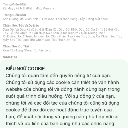
Trang Điểm Mắt
Kẻ Mày
/
Kẻ Mắt
/
Phấn Mắt
/
Mascara
Trang Điểm Môi
Son Dưỡng Môi
/
Son Kem / Tint
/
Son Thỏi
/
Son Bóng
/
Tẩy Trang Mắt / Môi
Chăm Sóc Tóc Và Da Đầu
Dầu Gội Và Dầu Xả
/
Dầu Gội
/
Dầu Xả
/
Dầu Gội Khô
/
Dầu Gội Xả 2in1
/
Bộ Gội Xả
/
Tẩy Tế Bào Chết Da Đầu
/
Mặt Nạ / Kem Ủ Tóc
/
Serum / Dầu Dưỡng Tóc
/
Xịt Dưỡng Tóc
/
Thuốc Nhuộm Tóc
/
Sản Phẩm Tạo Kiểu Tóc
/
Dụng Cụ Chăm Sóc Tóc
/
Máy Sấy Tóc
/
Lược
/
Bộ Chăm Sóc Tóc
/
Phụ Kiện Tóc
Chăm Sóc Cơ Thể
Kem Tẩy Lông
/
Dụng Cụ Tẩy Lông
Nước Hoa
Nước Hoa Nữ
/
Nước Hoa Nam
/
Nước Hoa Cao Cấp
/
Xịt Thơm Toàn Thân
/
Nước Hoa Vùng Kín
Notice about cookies usage
BIỂU NGỮ COOKIE
Chăm Sóc Cá Nhân
Chúng tôi quan tâm đến quyền riêng tư của bạn.
Chống Muỗi
/
Khẩu Trang
/
Máy Massage
/
Mặt Nạ Xông Hơi
/
Nước Rửa Tay
/
Sản Phẩm Chăm Sóc Khác
/
Bàn Chải Đánh Răng
/
Bàn Chải Điện
/
Chúng tôi sử dụng các cookie cần thiết để vận hành
Hỗ Trợ Trắng Răng
/
Kem Đánh Răng
/
Máy Tăm Nước
/
Nước Súc Miệng
/
Tăm / Chỉ Nha Khoa
/
Xịt Thơm Miệng
/
Dung Dịch Vệ Sinh
/
Dưỡng Vùng Kín
/
website của chúng tôi và đồng hành cùng bạn trong
Khăn Ướt Vệ Sinh Vùng Kín
/
Băng Vệ Sinh
/
Tampon
/
Bọt Cạo Râu
/
Dao Cạo Râu
/
Máy Cạo Râu
suốt quá trình điều hướng. Với sự đồng ý của bạn,
Vấn Đề Về Da
chúng tôi và các đối tác của chúng tôi cũng sử dụng
Da Dầu / Lỗ Chân Lông To
/
Da Khô / Mất Nước
/
Da Lão Hóa
/
Da Mụn
/
Da Nhạy Cảm / Kích Ứng
/
Da Xỉn Màu
/
Thâm / Nám / Tàn Nhang
/
cookie để theo dõi các hoạt động trực tuyến của
Quầng Thâm & Bọng Mắt
/
Sẹo
/
Viêm Da Cơ Địa
bạn, đề xuất nội dung và quảng cáo phù hợp với sở
Dụng Cụ / Phụ Kiện Chăm Sóc Da
Chat i
Bông Tẩy Trang
/
Khăn Lau Mặt Khô
/
Dụng Cụ / Máy Rửa Mặt
/
Máy Chăm Sóc Da
/
thích và ưu tiên của bạn cũng như các chức năng
Dụng Cụ Chăm Sóc Khác