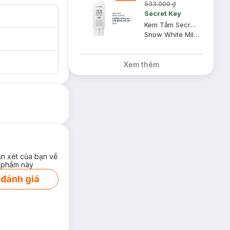
533.000 ₫
Secret Key
Kem Tắm Secret Key Dưỡng Sáng Da Mặt Và Cơ Thể 200g
Snow White Milky Pack
Xem thêm
ận xét của bạn về
 phẩm này
 đánh giá