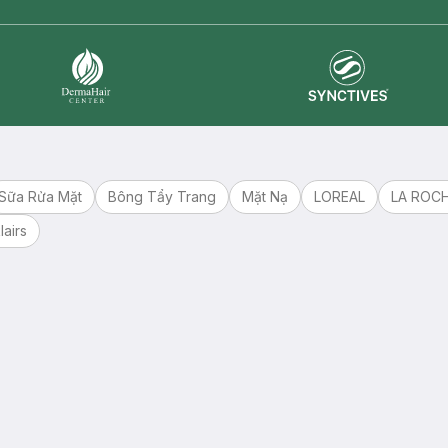
Synctives
Dermahair
Sữa Rửa Mặt
Bông Tẩy Trang
Mặt Nạ
LOREAL
LA ROC
lairs