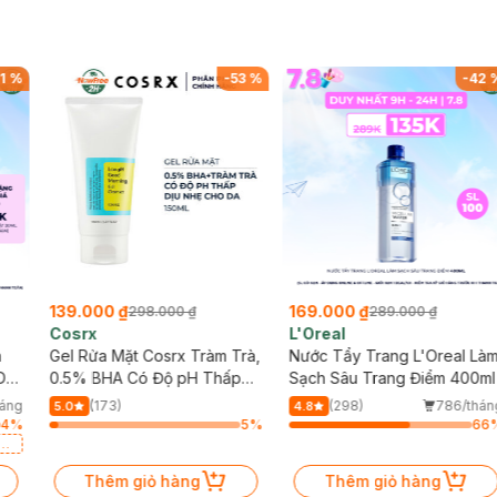
1
%
-
53
%
-
42
139.000 ₫
169.000 ₫
298.000 ₫
289.000 ₫
Cosrx
L'Oreal
h
Gel Rửa Mặt Cosrx Tràm Trà,
Nước Tẩy Trang L'Oreal Là
Da
0.5% BHA Có Độ pH Thấp
Sạch Sâu Trang Điểm 400ml
150ml
háng
(173)
(298)
786/thán
5.0
4.8
4
%
5
%
66
a
Thêm giỏ hàng
Thêm giỏ hàng