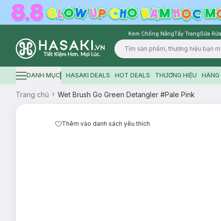
Kem Chống Nắng
Tẩy Trang
Sữa Rửa
Logo
DANH MỤC
HASAKI DEALS
HOT DEALS
THƯƠNG HIỆU
HÀNG 
Hamburger icon
Trang chủ
Wet Brush Go Green Detangler #Pale Pink
Thêm vào danh sách yêu thích