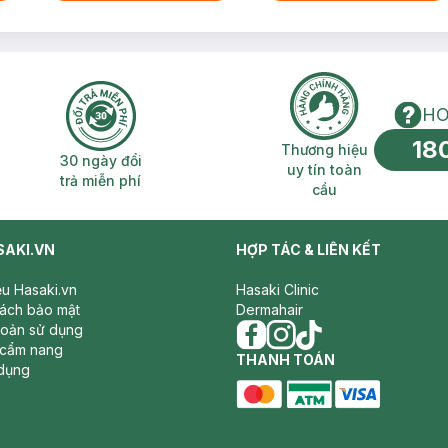
HO
18
n phí 2H
30 ngày đổi trả miễn phí
Thương hiệu uy 
Thương hiệu
30 ngày đổi
uy tín toàn
trả miễn phí
cầu
SAKI.VN
HỢP TÁC & LIÊN KẾT
iệu Hasaki.vn
Hasaki Clinic
sách bảo mật
Dermahair
hoản sử dụng
 cẩm nang
facebook
THANH TOÁN
instagram
tiktok
dụng
master card
ATM card
visa card