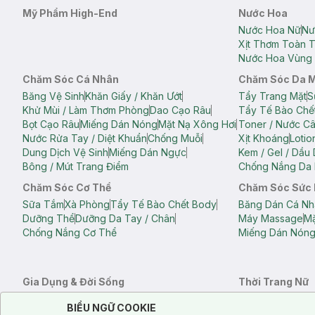
Mỹ Phẩm High-End
Nước Hoa
Nước Hoa Nữ
Nư
Xịt Thơm Toàn 
Nước Hoa Vùng 
Chăm Sóc Cá Nhân
Chăm Sóc Da 
Băng Vệ Sinh
Khăn Giấy / Khăn Ướt
Tẩy Trang Mặt
S
Khử Mùi / Làm Thơm Phòng
Dao Cạo Râu
Tẩy Tế Bào Chế
Bọt Cạo Râu
Miếng Dán Nóng
Mặt Nạ Xông Hơi
Toner / Nước C
Nước Rửa Tay / Diệt Khuẩn
Chống Muỗi
Xịt Khoáng
Lotio
Dung Dịch Vệ Sinh
Miếng Dán Ngực
Kem / Gel / Dầu
Bông / Mút Trang Điểm
Chống Nắng Da 
Chăm Sóc Cơ Thể
Chăm Sóc Sức
Sữa Tắm
Xà Phòng
Tẩy Tế Bào Chết Body
Băng Dán Cá Nh
Dưỡng Thể
Dưỡng Da Tay / Chân
Máy Massage
Mặ
Chống Nắng Cơ Thể
Miếng Dán Nón
Gia Dụng & Đời Sống
Thời Trang Nữ
Khăn Tắm
Bông Tắm / Phụ Kiện Tắm
Áo Crop Top N
Notice about cookies usage
Cookie Consent
BIỂU NGỮ COOKIE
Phụ Kiện Điện Thoại
Quạt Cầm Tay / Quạt Mini
Áo Thun Nữ
Áo 