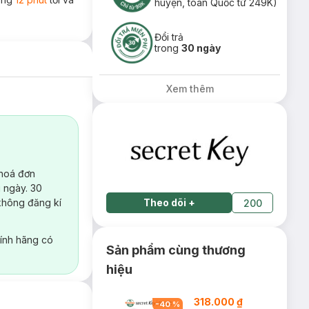
huyện, toàn Quốc từ 249K)
Đổi trả
trong
30 ngày
Xem thêm
 hoá đơn
 ngày. 30
không đăng kí
Theo dõi
+
200
ính hãng có
Sản phẩm cùng thương
hiệu
318.000 ₫
-
40
%