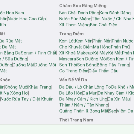
Chăm Sóc Răng Miệng
ớc Hoa Nam
Bàn Chải Đánh Răng
Kem Đánh Răng
Thân
Nước Hoa Cao Cấp
Nước Súc Miệng
Tăm Nước / Chỉ Nha 
Kín
Xịt Thơm Miệng
Bàn Chải Điện
Mặt
Trang Điểm
ữa Rửa Mặt
Kem Lót
Kem Nền
Phấn Nền
Phấn Nước
t Da Mặt
Che Khuyết Điểm
Má Hồng
Phấn Phủ
ân Bằng Da
Serum / Tinh Chất
Xịt Khoá Makeup
Kẻ Mày
Kẻ Mắt
Phấn 
n / Sữa Dưỡng
Mascara
Son Dưỡng Môi
Son Kem / Tin
 Dưỡng
Dưỡng Mắt
Dưỡng Môi
Son Thỏi
Son Bóng
Bông Tẩy Trang
Mặt
Cọ Trang Điểm
Giấy Thấm Dầu
 Khỏe
Vấn Đề Về Da
ân
Chống Muỗi
Khẩu Trang
Da Dầu / Lỗ Chân Lông To
Da Khô / M
t Nạ Xông Hơi
Da Lão Hóa
Da Mụn
Da Nhạy Cảm / Kí
g
Nước Rửa Tay / Diệt Khuẩn
Da Nhạy Cảm / Kích Ứng
Da Xỉn Màu
Thâm / Nám / Tàn Nhang
Quầng Thâm & Bọng Mắt
Sẹo
Viêm Da
Thời Trang Nam
ữ
Áo Hai Dây Nữ
Áo Polo Nữ
Áo Polo Nam
Áo Thun Nam
Áo Tank T
Tank Top Nữ
Quần Dài Nữ
Quần Lót Nam
Quần Short Nam