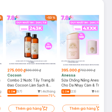
%
-
53
%
-
44
%
275.000 ₫
395.000 ₫
590.000 ₫
702.000 ₫
Cocoon
Anessa
m
Combo 2 Nước Tẩy Trang Bí
Sữa Chống Nắng Anessa
Đao Cocoon Làm Sạch &
Cho Da Nhạy Cảm & Trẻ Em
Giảm Dầu 500ml
60ml (Mới)
g
(57)
1.4k/tháng
(23)
448/tháng
5.0
5.0
%
75
%
33
%
Thêm giỏ hàng
Thêm giỏ hàng