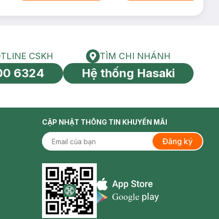
TLINE CSKH
TÌM CHI NHÁNH
HOTLINE CSKH
Tìm chi nhánh
00 6324
Hệ thống Hasaki
tín toàn cầu
CẬP NHẬT THÔNG TIN KHUYẾN MÃI
Đăng ký
Appstore icon
Goolge Play icon