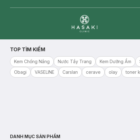
Clinic
TOP TÌM KIẾM
Kem Chống Nắng
Nước Tẩy Trang
Kem Dưỡng Ẩm
Obagi
VASELINE
Carslan
cerave
olay
toner k
DANH MỤC SẢN PHẨM