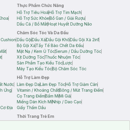
Thực Phẩm Chức Năng
Hỗ Trợ Tiêu Hoá
Hỗ Trợ Tim Mạch
Khoa
Hỗ Trợ Sức Khỏe
Bổ Gan / Giải Rượu
Dầu Cá / Bổ Mắt
Hoạt Huyết Dưỡng Não
Chăm Sóc Tóc Và Da Đầu
 Cushion
Dầu Gội
Dầu Xả
Dầu Gội Khô
Dầu Gội Xả 2in1
Bộ Gội Xả
Tẩy Tế Bào Chết Da Đầu
Mắt
Mặt Nạ / Kem Ủ Tóc
Serum / Dầu Dưỡng Tóc
t
Xịt Dưỡng Tóc
Thuốc Nhuộm Tóc
Sản Phẩm Tạo Kiểu Tóc
Lược
Máy Tạo Kiểu Tóc
Bộ Chăm Sóc Tóc
Hỗ Trợ Làm Đẹp
ất Nước
Làm Đẹp Da
Làm Đẹp Tóc
Hỗ Trợ Giảm Cân
ch Ứng
Vitamin / Khoáng Chất
Bông / Mút Trang Điểm
Cọ Trang Điểm
Bấm Mi
Mi Giả
Miếng Dán Kích Mí
Nhíp / Dao Cạo
 Cơ Địa
Giấy Thấm Dầu
Thời Trang Trẻ Em
op Nam
Áo Dây Trẻ Em
Áo Thun Trẻ Em
Áo Sát Nách Trẻ Em
Quần Short Trẻ Em