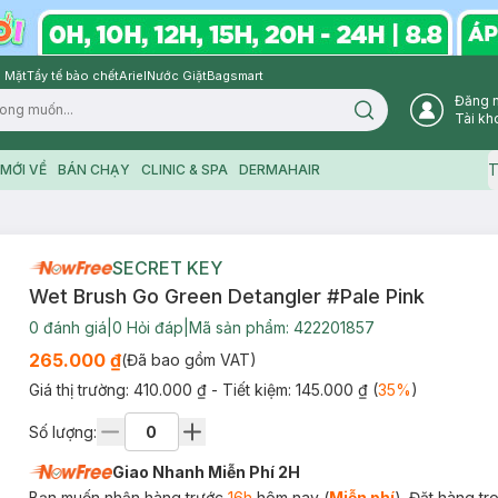
 Mặt
Tẩy tế bào chết
Ariel
Nước Giặt
Bagsmart
Đăng 
Search icon
Tài kh
T
MỚI VỀ
BÁN CHẠY
CLINIC & SPA
DERMAHAIR
SECRET KEY
Wet Brush Go Green Detangler #Pale Pink
0
đánh giá
|
0
Hỏi đáp
|
Mã sản phẩm:
422201857
265.000 ₫
(Đã bao gồm VAT)
Giá thị trường:
410.000 ₫
- Tiết kiệm:
145.000 ₫
(
35
%
)
Số lượng:
Giao Nhanh Miễn Phí 2H
Bạn muốn nhận hàng trước
16h
hôm nay (
Miễn phí
). Đặt hàng t