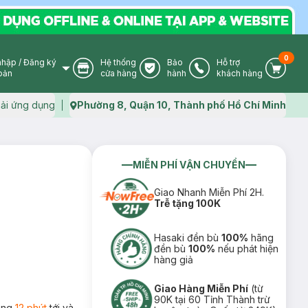
0
nhập
/
Đăng ký
Hệ thống
Bảo
Hỗ trợ
User Icon
Store Icon
Warranty Icon
Phone Icon
Cart I
oản
cửa hàng
hành
khách hàng
ải ứng dụng
Phường 8, Quận 10, Thành phố Hồ Chí Minh
Map icon
MIỄN PHÍ VẬN CHUYỂN
Giao Nhanh Miễn Phí 2H.
Trễ tặng 100K
Hasaki đền bù
100%
hãng
đền bù
100%
nếu phát hiện
hàng giả
Giao Hàng Miễn Phí
(từ
90K tại 60 Tỉnh Thành trừ
rong
12 phút
tới và