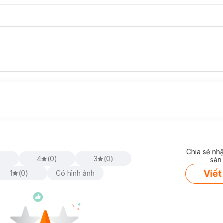
Chia sẻ nh
)
4
(
0
)
3
(
0
)
sản
Viết
1
(
0
)
Có hình ảnh