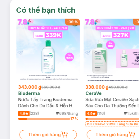
Có thể bạn thích
-
37
%
-
39
%
-
3
343.000 ₫
338.000 ₫
560.000 ₫
490.000 ₫
Bioderma
CeraVe
rma
Nước Tẩy Trang Bioderma
Sữa Rửa Mặt CeraVe Sạc
m
Dành Cho Da Dầu & Hỗn Hợp
Sâu Cho Da Thường Đến 
500ml
Dầu 473ml
/tháng
(228)
698/tháng
(116)
1.5k/t
4.9
4.9
21
%
17
%
Bill Cerave 299K Tặng Sữa Rử
Mặt Cerave 30ml (SL có hạn)
Thêm giỏ hàng
Thêm giỏ hàng