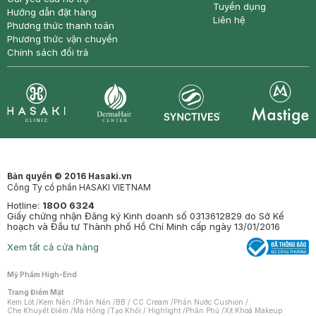
Tuyển dụng
Hướng dẫn đặt hàng
Liên hệ
Phương thức thanh toán
Phương thức vận chuyển
Chính sách đổi trả
Synctives
Clinic
Dermahair
Mastige
Bản quyền © 2016 Hasaki.vn
Công Ty cổ phần HASAKI VIETNAM
Hotline:
1800 6324
Giấy chứng nhận Đăng ký Kinh doanh số 0313612829 do Sở Kế
hoạch và Đầu tư Thành phố Hồ Chí Minh cấp ngày 13/01/2016
Xem tất cả cửa hàng
Mỹ Phẩm High-End
Trang Điểm Mặt
Kem Lót
/
Kem Nền
/
Phấn Nền
/
BB / CC Cream
/
Phấn Nước Cushion
/
Che Khuyết Điểm
/
Má Hồng
/
Tạo Khối / Highlight
/
Phấn Phủ
/
Xịt Khoá Makeup