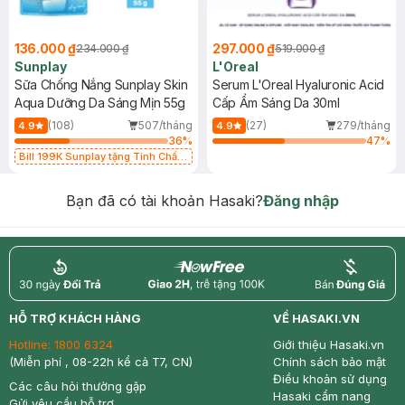
136.000 ₫
297.000 ₫
234.000 ₫
519.000 ₫
Sunplay
L'Oreal
Sữa Chống Nắng Sunplay Skin
Serum L'Oreal Hyaluronic Acid
Aqua Dưỡng Da Sáng Mịn 55g
Cấp Ẩm Sáng Da 30ml
(108)
507/tháng
(27)
279/tháng
4.9
4.9
36
%
47
%
Bill 199K Sunplay tặng Tinh Chất
Chống Nắng 7g trị giá 30K (SL có
hạn)
Bạn đã có tài khoản Hasaki?
Đăng nhập
return
nowfree
price
HỖ TRỢ KHÁCH HÀNG
VỀ HASAKI.VN
Hotline:
1800 6324
Giới thiệu Hasaki.vn
(Miễn phí , 08-22h kể cả T7, CN)
Chính sách bảo mật
Điều khoản sử dụng
Các câu hỏi thường gặp
Hasaki cẩm nang
Gửi yêu cầu hỗ trợ