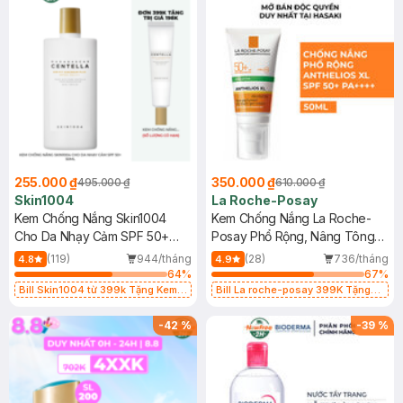
255.000 ₫
350.000 ₫
495.000 ₫
610.000 ₫
Skin1004
La Roche-Posay
Kem Chống Nắng Skin1004
Kem Chống Nắng La Roche-
Cho Da Nhạy Cảm SPF 50+
Posay Phổ Rộng, Nâng Tông
50ml
Kiềm Dầu 50ml
(119)
944/tháng
(28)
736/tháng
4.8
4.9
64
%
67
%
Bill Skin1004 từ 399k Tặng Kem
Bill La roche-posay 399K Tặng
Chống Nắng Cho Da Nhạy Cảm
Gel rửa mặt da dầu nhạy cảm 50ml
SPF 50+ 20ml (SL Có Hạn)
(SL có hạn)
-
42
%
-
39
%