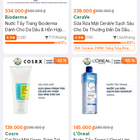
334.000 ₫
338.000 ₫
560.000 ₫
490.000 ₫
Bioderma
CeraVe
Nước Tẩy Trang Bioderma
Sữa Rửa Mặt CeraVe Sạch Sâu
Dành Cho Da Dầu & Hỗn Hợp
Cho Da Thường Đến Da Dầu
500ml
473ml
(228)
717/tháng
(116)
1.5k/tháng
4.9
4.9
93
%
89
%
Bill Cerave 299K Tặng Sữa Rửa
Mặt Cerave 30ml (SL có hạn)
-
53
%
-
50
%
139.000 ₫
145.000 ₫
298.000 ₫
289.000 ₫
Cosrx
L'Oreal
Gel Rửa Mặt Cosrx Tràm Trà,
Nước Tẩy Trang L'Oreal Làm