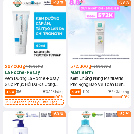
-
40
%
-
58
%
267.000 ₫
572.000 ₫
445.000 ₫
1.350.000 ₫
La Roche-Posay
Martiderm
Kem Dưỡng La Roche-Posay
Kem Chống Nắng MartiDerm
Giúp Phục Hồi Da Đa Công
Phổ Rộng Bảo Vệ Toàn Diện
Dụng 40ml
40ml
(56)
932/tháng
(110)
243/tháng
4.9
4.9
98
%
83
%
Bill La roche-posay 399K Tặng
Gel rửa mặt da dầu nhạy cảm 50ml
(SL có hạn)
-
60
%
-
52
%