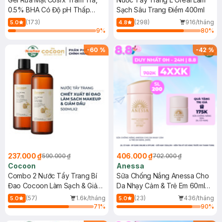
0.5% BHA Có Độ pH Thấp
Sạch Sâu Trang Điểm 400ml
150ml
(173)
(298)
916/tháng
5.0
4.8
9
%
80
%
-
60
%
-
42
%
237.000 ₫
406.000 ₫
590.000 ₫
702.000 ₫
Cocoon
Anessa
Combo 2 Nước Tẩy Trang Bí
Sữa Chống Nắng Anessa Cho
Đao Cocoon Làm Sạch & Giảm
Da Nhạy Cảm & Trẻ Em 60ml
Dầu 500ml
(Mới)
(57)
1.6k/tháng
(23)
436/tháng
5.0
5.0
71
%
90
%