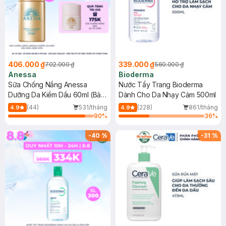
406.000 ₫
339.000 ₫
702.000 ₫
560.000 ₫
Anessa
Bioderma
Sữa Chống Nắng Anessa
Nước Tẩy Trang Bioderma
Dưỡng Da Kiềm Dầu 60ml (Bản
Dành Cho Da Nhạy Cảm 500ml
Mới)
(44)
531/tháng
(228)
861/tháng
4.9
4.9
90
%
36
%
-
40
%
-
31
%