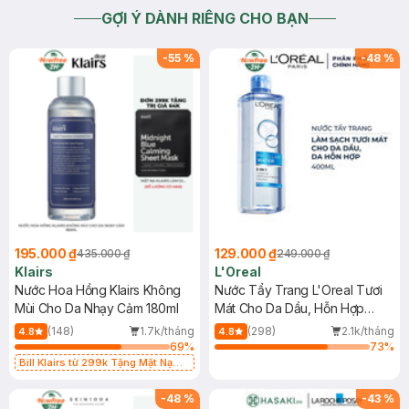
GỢI Ý DÀNH RIÊNG CHO BẠN
-
55
%
-
48
%
195.000 ₫
129.000 ₫
435.000 ₫
249.000 ₫
Klairs
L'Oreal
Nước Hoa Hồng Klairs Không
Nước Tẩy Trang L'Oreal Tươi
Mùi Cho Da Nhạy Cảm 180ml
Mát Cho Da Dầu, Hỗn Hợp
400ml
(148)
1.7k/tháng
(298)
2.1k/tháng
4.8
4.8
69
%
73
%
Bill Klairs từ 299k Tặng Mặt Nạ
Làm Dịu Da & Kiểm Soát Dầu Nhờn
25ml (SL Có Hạn)
-
48
%
-
43
%