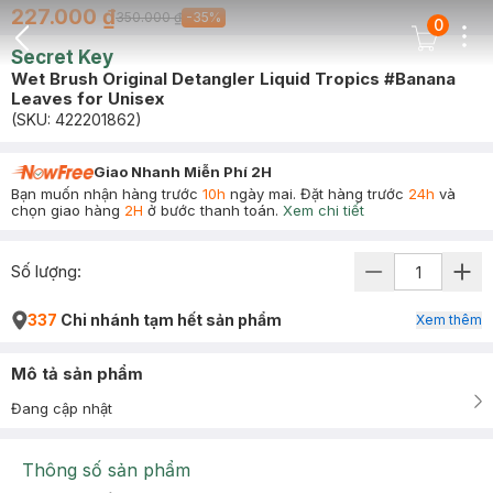
227.000 ₫
350.000 ₫
-
35
%
0
Dots
Cart Icon
Secret Key
Back Icon
Wet Brush Original Detangler Liquid Tropics #Banana
Leaves for Unisex
(SKU:
422201862
)
Giao Nhanh Miễn Phí 2H
Bạn muốn nhận hàng trước
10h
ngày mai. Đặt hàng trước
24h
và
chọn giao hàng
2H
ở bước thanh toán.
Xem chi tiết
Số lượng:
337
Chi nhánh tạm hết sản phẩm
Xem thêm
Mô tả sản phẩm
Đang cập nhật
Thông số sản phẩm