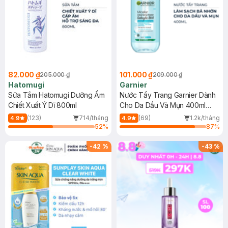
82.000 ₫
101.000 ₫
205.000 ₫
209.000 ₫
Hatomugi
Garnier
Sữa Tắm Hatomugi Dưỡng Ẩm
Nước Tẩy Trang Garnier Dành
Chiết Xuất Ý Dĩ 800ml
Cho Da Dầu Và Mụn 400ml
(Mới)
(123)
714/tháng
(69)
1.2k/tháng
4.9
4.9
52
%
87
%
-
42
%
-
43
%