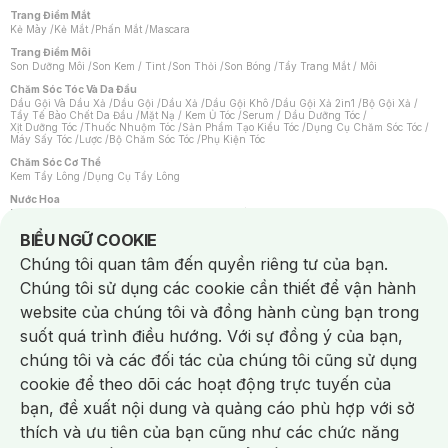
Trang Điểm Mắt
Kẻ Mày
/
Kẻ Mắt
/
Phấn Mắt
/
Mascara
Trang Điểm Môi
Son Dưỡng Môi
/
Son Kem / Tint
/
Son Thỏi
/
Son Bóng
/
Tẩy Trang Mắt / Môi
Chăm Sóc Tóc Và Da Đầu
Dầu Gội Và Dầu Xả
/
Dầu Gội
/
Dầu Xả
/
Dầu Gội Khô
/
Dầu Gội Xả 2in1
/
Bộ Gội Xả
/
Tẩy Tế Bào Chết Da Đầu
/
Mặt Nạ / Kem Ủ Tóc
/
Serum / Dầu Dưỡng Tóc
/
Xịt Dưỡng Tóc
/
Thuốc Nhuộm Tóc
/
Sản Phẩm Tạo Kiểu Tóc
/
Dụng Cụ Chăm Sóc Tóc
/
Máy Sấy Tóc
/
Lược
/
Bộ Chăm Sóc Tóc
/
Phụ Kiện Tóc
Chăm Sóc Cơ Thể
Kem Tẩy Lông
/
Dụng Cụ Tẩy Lông
Nước Hoa
Nước Hoa Nữ
/
Nước Hoa Nam
/
Nước Hoa Cao Cấp
/
Xịt Thơm Toàn Thân
/
Nước Hoa Vùng Kín
Notice about cookies usage
BIỂU NGỮ COOKIE
Chăm Sóc Cá Nhân
Chúng tôi quan tâm đến quyền riêng tư của bạn.
Chống Muỗi
/
Khẩu Trang
/
Máy Massage
/
Mặt Nạ Xông Hơi
/
Nước Rửa Tay
/
Sản Phẩm Chăm Sóc Khác
/
Bàn Chải Đánh Răng
/
Bàn Chải Điện
/
Chúng tôi sử dụng các cookie cần thiết để vận hành
Hỗ Trợ Trắng Răng
/
Kem Đánh Răng
/
Máy Tăm Nước
/
Nước Súc Miệng
/
Tăm / Chỉ Nha Khoa
/
Xịt Thơm Miệng
/
Dung Dịch Vệ Sinh
/
Dưỡng Vùng Kín
/
website của chúng tôi và đồng hành cùng bạn trong
Khăn Ướt Vệ Sinh Vùng Kín
/
Băng Vệ Sinh
/
Tampon
/
Bọt Cạo Râu
/
Dao Cạo Râu
/
Máy Cạo Râu
suốt quá trình điều hướng. Với sự đồng ý của bạn,
Vấn Đề Về Da
chúng tôi và các đối tác của chúng tôi cũng sử dụng
Da Dầu / Lỗ Chân Lông To
/
Da Khô / Mất Nước
/
Da Lão Hóa
/
Da Mụn
/
Da Nhạy Cảm / Kích Ứng
/
Da Xỉn Màu
/
Thâm / Nám / Tàn Nhang
/
cookie để theo dõi các hoạt động trực tuyến của
Quầng Thâm & Bọng Mắt
/
Sẹo
/
Viêm Da Cơ Địa
bạn, đề xuất nội dung và quảng cáo phù hợp với sở
Dụng Cụ / Phụ Kiện Chăm Sóc Da
Chat i
Bông Tẩy Trang
/
Khăn Lau Mặt Khô
/
Dụng Cụ / Máy Rửa Mặt
/
Máy Chăm Sóc Da
/
thích và ưu tiên của bạn cũng như các chức năng
Dụng Cụ Chăm Sóc Khác