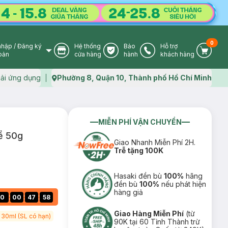
0
nhập
/
Đăng ký
Hệ thống
Bảo
Hỗ trợ
User Icon
Store Icon
Warranty Icon
Phone Icon
Cart I
oản
cửa hàng
hành
khách hàng
ải ứng dụng
Phường 8, Quận 10, Thành phố Hồ Chí Minh
Map icon
MIỄN PHÍ VẬN CHUYỂN
ể 50g
Giao Nhanh Miễn Phí 2H.
Trễ tặng 100K
Hasaki đền bù
100%
hãng
đền bù
100%
nếu phát hiện
hàng giả
:
:
:
0
00
47
57
Giao Hàng Miễn Phí
(từ
 30ml (SL có hạn)
90K tại 60 Tỉnh Thành trừ