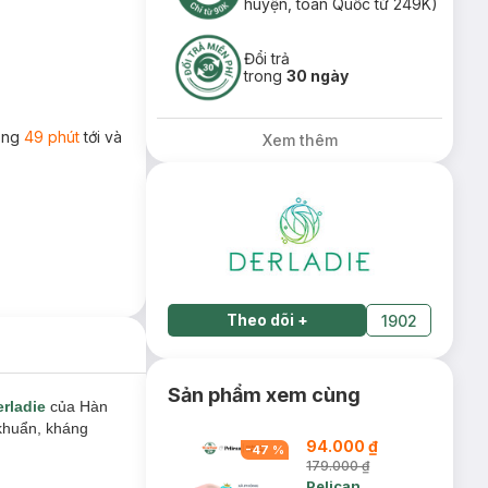
huyện, toàn Quốc từ 249K)
Đổi trả
trong
30 ngày
rong
49 phút
tới và
Xem thêm
Theo dõi
+
1902
Sản phẩm xem cùng
rladie
của Hàn
 khuẩn, kháng
94.000 ₫
-
47
%
179.000 ₫
Pelican