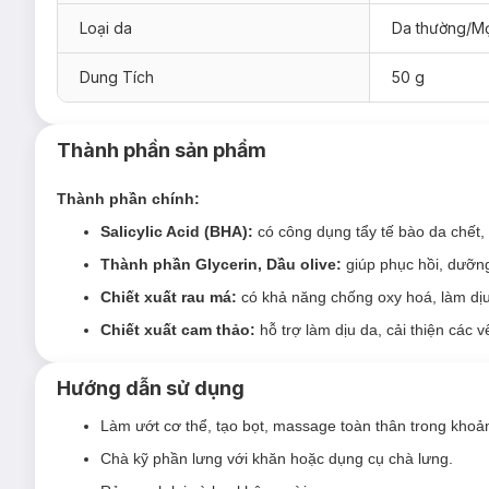
da mặt, giờ đây hãng cho ra mắt sản phẩm giảm mụn cho cả 
Loại da
Da thường/Mọ
biệt dịu nhẹ và an toàn với mọi làn da, ngay cả da nhạy cảm 
Dung Tích
50 g
Thành phần sản phẩm
Thành phần chính:
Salicylic Acid (BHA):
có công dụng tẩy tế bào da chết
Thành phần Glycerin, Dầu olive:
giúp phục hồi, dưỡng
Chiết xuất rau má:
có khả năng chống oxy hoá, làm dịu
Chiết xuất cam thảo:
hỗ trợ làm dịu da, cải thiện cá
Hướng dẫn sử dụng
Làm ướt cơ thể, tạo bọt, massage toàn thân trong khoả
Chà kỹ phần lưng với khăn hoặc dụng cụ chà lưng.