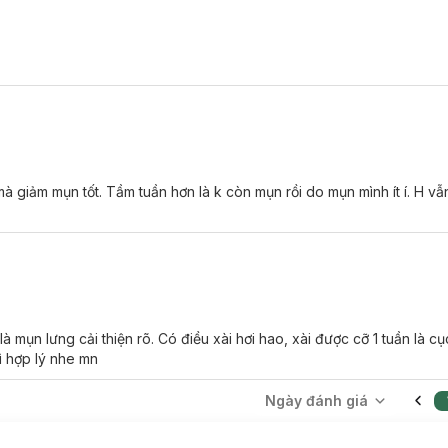
 giảm mụn tốt. Tầm tuần hơn là k còn mụn rồi do mụn mình ít í. H vẫn
là mụn lưng cải thiện rõ. Có điều xài hơi hao, xài được cỡ 1 tuần là
ì hợp lý nhe mn
Ngày đánh giá