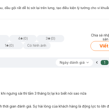
u, dầu gội rất dễ bị sót lại trên lưng, tạo điều kiện lý tưởng cho vi kh
Chia sẻ nh
)
4
(
0
)
3
(
0
)
sản
Viết
1
(
0
)
Có hình ảnh
Ngày đánh giá
1
 khi ngưng sài thì tầm 3 tháng bị lại ko biết nói sao nữa
thời gian đánh giá. Sự hài lòng của khách hàng là động lực to lớn 