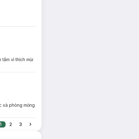
 tắm vì thích mùi
 cục xà phòng mỏng
1
2
3