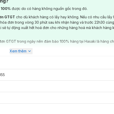
ông?
) 100%
được do có hàng không nguồn gốc trong đó.
đơn GTGT
cho dù khách hàng có lấy hay không. Nếu có nhu cầu lấy
 hóa đơn trong vòng 30 phút sau khi nhận hàng và trước 22h30 cùng
ki sẽ tự động xuất hết hoá đơn cho những hàng hoá mà khách hàng 
đơn GTGT trong ngày nên đảm bảo 100% hàng tại Hasaki là hàng ch
Xem thêm
355
 đối diện với bạn khác giới, không chỉ vậy sau một thời gian sẽ hình th
 vết bong tróc.
Derladie
nổi tiếng tại Hàn với các sản phẩm làm giảm t