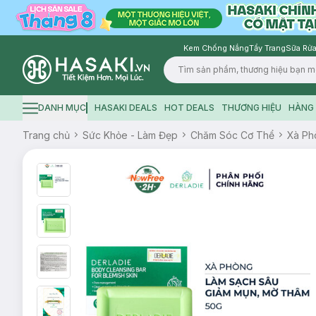
Kem Chống Nắng
Tẩy Trang
Sữa Rửa
Logo
DANH MỤC
HASAKI DEALS
HOT DEALS
THƯƠNG HIỆU
HÀNG 
Hamburger icon
Trang chủ
Sức Khỏe - Làm Đẹp
Chăm Sóc Cơ Thể
Xà Ph