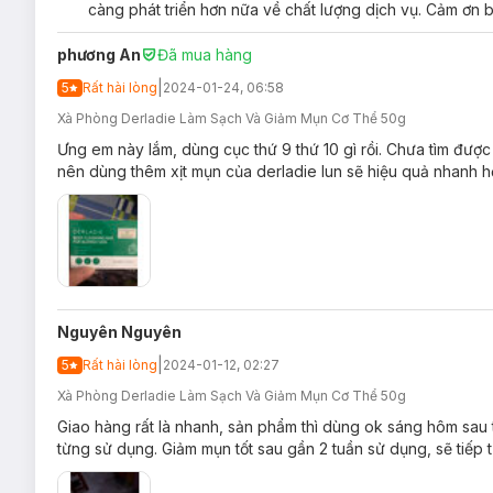
càng phát triển hơn nữa về chất lượng dịch vụ. Cảm ơn b
Hiện sản phẩm
Xà Phòng Derladie Body Cleansing Bar For
phương An
Đã mua hàng
|
5
Rất hài lòng
2024-01-24, 06:58
Xà Phòng Derladie Làm Sạch Và Giảm Mụn Cơ Thể 50g
Ưng em này lắm, dùng cục thứ 9 thứ 10 gì rồi. Chưa tìm đượ
nên dùng thêm xịt mụn của derladie lun sẽ hiệu quả nhanh 
Nguyên Nguyên
|
5
Rất hài lòng
2024-01-12, 02:27
Xà Phòng Derladie Làm Sạch Và Giảm Mụn Cơ Thể 50g
Giao hàng rất là nhanh, sản phẩm thì dùng ok sáng hôm sau
từng sử dụng. Giảm mụn tốt sau gần 2 tuần sử dụng, sẽ tiếp 