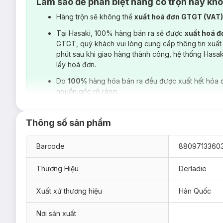
Làm sao để phân biệt hàng có trộn hay kh
Hàng trộn sẽ không thể
xuất hoá đơn GTGT (VAT
Tại Hasaki, 100% hàng bán ra sẽ được
xuất hoá 
GTGT, quý khách vui lòng cung cấp thông tin xuất
phút sau khi giao hàng thành công, hệ thống Hasa
lấy hoá đơn.
Do
100%
hàng hóa bán ra đều được xuất hết hóa 
nguồn gốc rõ ràng.
Thông số sản phẩm
Barcode
8809713360
Thương Hiệu
Derladie
Xuất xứ thương hiệu
Hàn Quốc
Mụn cơ thể khiến bạn thiếu tự tin khi diện áo hở lưng hay ngại
Nơi sản xuất
sạm gây tối màu da, trông da kém sức sống và khô ráp do các