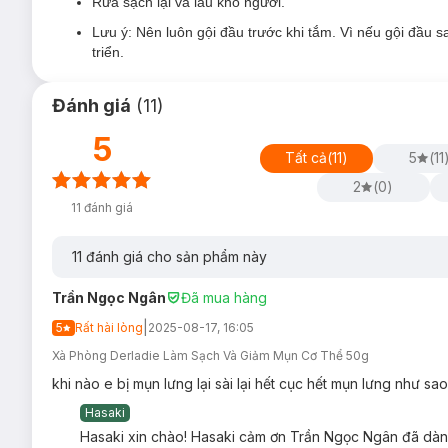
Rửa sạch lại và lau khô người.
Lưu ý: Nên luôn gội đầu trước khi tắm. Vì nếu gội đầu sa
triển.
Đánh giá
(
11
)
5
Tất cả
(
11
)
5
(
11
2
(
0
)
11
đánh giá
11
đánh giá cho sản phẩm này
Trần Ngọc Ngân
Đã mua hàng
|
5
Rất hài lòng
2025-08-17, 16:05
Xà Phòng Derladie Làm Sạch Và Giảm Mụn Cơ Thể 50g
khi nào e bị mụn lưng lại sài lại hết cục hết mụn lưng như sao
Hasaki
Hasaki xin chào! Hasaki cảm ơn Trần Ngọc Ngân đã dành 