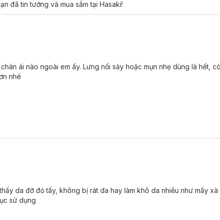
ạn đã tin tưởng và mua sắm tại Hasaki!
 Blemish Skin 50g
đã có mặt tại
Hasaki
.
c chân ái nào ngoài em ấy. Lưng nổi sảy hoặc mụn nhẹ dùng là hết, c
hơn nhé
 thấy da đỡ đỏ tấy, không bị rát da hay làm khô da nhiều như mấy x
tục sử dụng