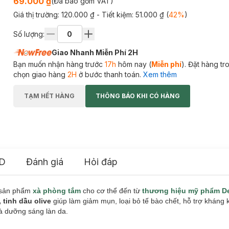
69.000 ₫
(Đã bao gồm VAT)
Giá thị trường:
120.000 ₫
- Tiết kiệm:
51.000 ₫
(
42
%
)
Số lượng:
Giao Nhanh Miễn Phí 2H
Bạn muốn nhận hàng trước
17h
hôm nay (
Miễn phí
). Đặt hàng t
chọn giao hàng
2H
ở bước thanh toán.
Xem thêm
TẠM HẾT HÀNG
THÔNG BÁO KHI CÓ HÀNG
D
Đánh giá
Hỏi đáp
 sản phẩm
xà phòng tắm
cho cơ thể đến từ
thương hiệu mỹ phẩm De
 tinh dầu olive
giúp làm giảm mụn, loại bỏ tế bào chết, hỗ trợ kháng
à dưỡng sáng làn da.