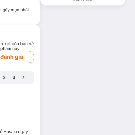
Hồi Da Khô 30ml
uẩn gây mụn phát
(SL có hạn)
ận xét của bạn về
 phẩm này
 đánh giá
2
3
để Hasaki ngày