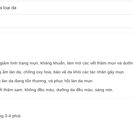
cơ thể với sản phẩm
Derladie Body Cleansing Bar For Blemish Skin
i loại da
hay đang gặp vấn đề viêm nang lông.
, giảm tình trạng mụn, kháng khuẩn, làm mờ các vết thâm mụn và dưỡn
 ẩm làn da, chống oxy hoá, bảo vệ da khỏi các tác nhân gây mụn.
 làn da đang tổn thương, và phục hồi làn da mụn.
c vết thâm sạm, không đều màu, dưỡng da đều màu, sáng mịn.
ng 3-4 phút.