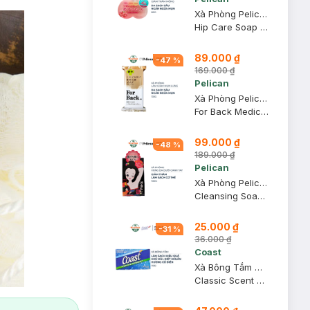
Xà Phòng Pelican Làm Giảm Mụn Và Thâm Mông 80g
Hip Care Soap Peach
89.000 ₫
-
47
%
169.000 ₫
Pelican
Xà Phòng Pelican Làm Giảm Mụn Lưng 135g
For Back Medicated Soap
99.000 ₫
-
48
%
189.000 ₫
Pelican
Xà Phòng Pelican Giảm Thâm Vùng Da Dưới Cánh Tay 100g
Cleansing Soap For Black Spots
25.000 ₫
-
31
%
36.000 ₫
Coast
Xà Bông Tắm Coast Hương Cổ Điển 113g
Classic Scent Refreshing Deodorant Soap