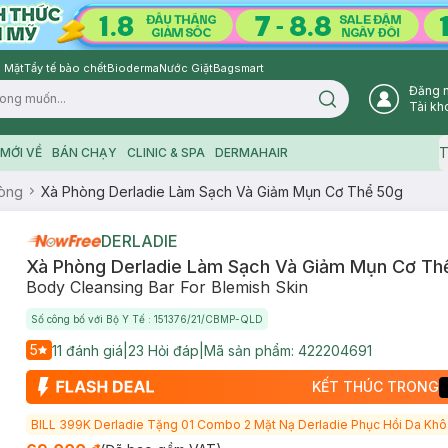
 Mặt
Tẩy tế bào chết
Bioderma
Nước Giặt
Bagsmart
Đăng 
Search icon
Tài kh
T
MỚI VỀ
BÁN CHẠY
CLINIC & SPA
DERMAHAIR
òng
Xà Phòng Derladie Làm Sạch Và Giảm Mụn Cơ Thể 50g
DERLADIE
Xà Phòng Derladie Làm Sạch Và Giảm Mụn Cơ Th
Body Cleansing Bar For Blemish Skin
Số công bố với Bộ Y Tế : 151376/21/CBMP-QLD
5
11
đánh giá
|
23
Hỏi đáp
|
Mã sản phẩm:
422204691
KẾT THÚC TRONG
BILL 399K Derladie Tặng 01 Combo 2 Mặt Nạ Derladie Phục Hồi Da Khô