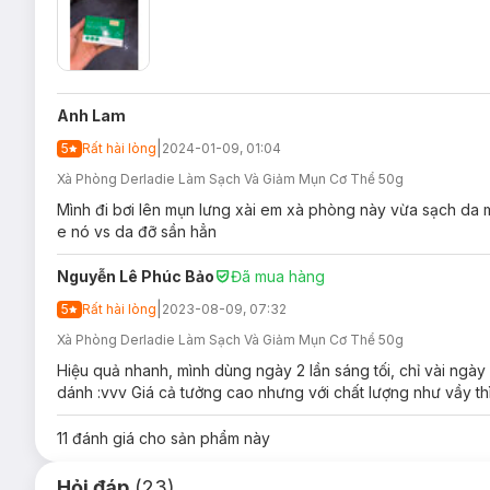
Anh Lam
|
5
Rất hài lòng
2024-01-09, 01:04
Xà Phòng Derladie Làm Sạch Và Giảm Mụn Cơ Thể 50g
Mình đi bơi lên mụn lưng xài em xà phòng này vừa sạch da mà
e nó vs da đỡ sần hẳn
Loại da phù hợp:
Sản phẩm phù hợp với mọi loại da.
Nguyễn Lê Phúc Bảo
Đã mua hàng
Giải pháp cho tình trạng da:
|
5
Rất hài lòng
2023-08-09, 07:32
Da
mụn
, viêm nang lông.
Xà Phòng Derladie Làm Sạch Và Giảm Mụn Cơ Thể 50g
Hiệu quả nhanh, mình dùng ngày 2 lần sáng tối, chỉ vài ngày 
dánh :vvv Giá cả tưởng cao nhưng với chất lượng như vầy th
11
đánh giá cho sản phẩm này
Hỏi đáp
(23)