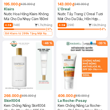
195.000 ₫
143.000 ₫
435.000 ₫
249.000 ₫
Klairs
L'Oreal
Nước Hoa Hồng Klairs Không
Nước Tẩy Trang L'Oreal Tươi
Mùi Cho Da Nhạy Cảm 180ml
Mát Cho Da Dầu, Hỗn Hợp
400ml
(148)
1.7k/tháng
(298)
1.9k/tháng
4.8
4.8
24
%
64
%
Bill Klairs từ 299k Tặng Mặt Nạ
Làm Dịu Da & Kiểm Soát Dầu Nhờn
25ml (SL Có Hạn)
-
46
%
-
33
%
266.000 ₫
406.000 ₫
495.000 ₫
610.000 ₫
Skin1004
La Roche-Posay
Kem Chống Nắng Skin1004
Kem Chống Nắng La Roche-