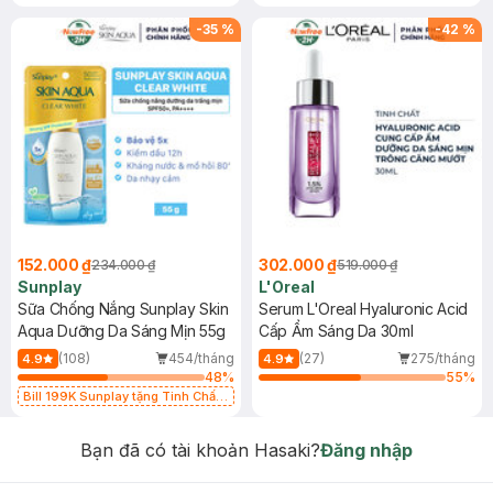
-
35
%
-
42
%
152.000 ₫
302.000 ₫
234.000 ₫
519.000 ₫
Sunplay
L'Oreal
Sữa Chống Nắng Sunplay Skin
Serum L'Oreal Hyaluronic Acid
Aqua Dưỡng Da Sáng Mịn 55g
Cấp Ẩm Sáng Da 30ml
(108)
454/tháng
(27)
275/tháng
4.9
4.9
48
%
55
%
Bill 199K Sunplay tặng Tinh Chất
Chống Nắng 7g trị giá 30K (SL có
hạn)
Bạn đã có tài khoản Hasaki?
Đăng nhập