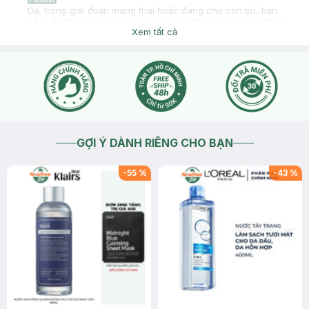
Dạ, trong giai đoạn mang thai hoặc đang cho con bú, bạn
cần cẩn thận khi sử dụng các loại mỹ phẩm chăm sóc da vì
có thể gây ảnh hưởng đến sức khỏe của mẹ và bé. Để an
Xem tất cả
toàn cho cả mẹ và bé, bạn nên lựa chọn các loại mỹ phẩm
chăm sóc da lành tính cũng như tham khảo ý kiến của các
chuyên gia hoặc bác sĩ trước khi sử dụng nhé.
2024-08-10
Thích
0
GỢI Ý DÀNH RIÊNG CHO BẠN
-
55
%
-
43
%