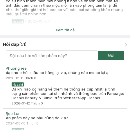
có sự hình thành mụn mới nhưng ít hơn và nhanh biến mất. Mùi
tinh dầu cam chanh thảo mộc mỗi lần vào phòng tắm là lại dễ
chịu thư giãn giá thì hơi cao so với các loại xà bông khác nhưng
hiệu quả thì nhỉnh hơn.
-
2025-05-07
Hasaki
Hasaki xin chào! Hasaki cảm ơn Nguyen Vinh đã dành thời
Xem tất cả
gian đánh giá. Sự hài lòng của khách hàng là động lực to lớn
để Hasaki ngày càng phát triển hơn nữa về chất lượng dịch
vụ. Cảm ơn bạn đã tin tưởng và mua sắm tại Hasaki!
Hỏi đáp
(
51
)
Ha Nguyen
Đã mua hàng
Gửi
2023-08-08
Giảm mụn rõ. Dùng với xơ mướp da cải thiện rõ luôn. Sau khi
dùng nên bôi kem dưỡng cho vùng da k mụn và thoa megaduo
Phuongnee
cho vùng mụn thì thâm mụn cũng mờ luôn
dạ cho e hỏi s lâu có hàng lại v ạ, chừng nào ms có lại ạ
2026-01-11
Thích
0
Hasaki
Dạ khi nào có hàng về thêm hệ thống sẽ cập nhật lại tình
trạng sản phẩm còn tại chi nhánh và thông báo trên Fanpage:
Hasaki Beauty & Clinic, trên Website/App Hasaki.
2026-01-12
Thích
0
Boo Lun
Ẩn phẩm này bà bầu dùng đc k ạ?
2024-08-10
Thích
0
Hasaki