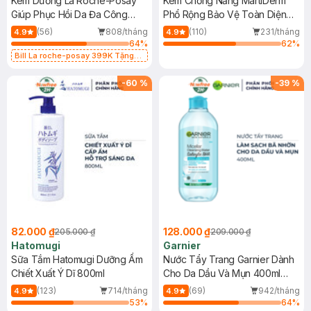
Kem Dưỡng La Roche-Posay
Kem Chống Nắng MartiDerm
Giúp Phục Hồi Da Đa Công
Phổ Rộng Bảo Vệ Toàn Diện
Dụng 40ml
40ml
(56)
808/tháng
(110)
231/tháng
4.9
4.9
64
%
62
%
Bill La roche-posay 399K Tặng
Gel rửa mặt da dầu nhạy cảm 50ml
(SL có hạn)
-
60
%
-
39
%
82.000 ₫
128.000 ₫
205.000 ₫
209.000 ₫
Hatomugi
Garnier
Sữa Tắm Hatomugi Dưỡng Ẩm
Nước Tẩy Trang Garnier Dành
Chiết Xuất Ý Dĩ 800ml
Cho Da Dầu Và Mụn 400ml
(Mới)
(123)
714/tháng
(69)
942/tháng
4.9
4.9
53
%
64
%