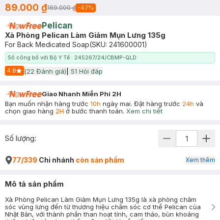
89.000 ₫
169.000 ₫
-
47
%
Pelican
Xà Phòng Pelican Làm Giảm Mụn Lưng 135g
For Back Medicated Soap
(SKU:
241600001
)
Số công bố với Bộ Y Tế : 245267/24/CBMP-QLD
4.8
(
22
Đánh giá)
|
51
Hỏi đáp
Start Icon
Giao Nhanh Miễn Phí 2H
Bạn muốn nhận hàng trước
10h
ngày mai. Đặt hàng trước
24h
và
chọn giao hàng
2H
ở bước thanh toán.
Xem chi tiết
Số lượng:
77/339
Chi nhánh
còn sản phẩm
Xem thêm
Mô tả sản phẩm
Xà Phòng Pelican Làm Giảm Mụn Lưng 135g là xà phòng chăm
sóc vùng lưng đến từ thương hiệu chăm sóc cơ thể Pelican của
Nhật Bản, với thành phần than hoạt tính, cam thảo, bùn khoáng