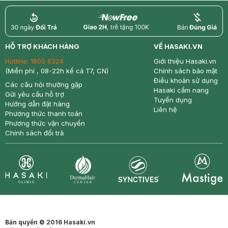
return
nowfree
price
HỖ TRỢ KHÁCH HÀNG
VỀ HASAKI.VN
Hotline:
1800 6324
Giới thiệu Hasaki.vn
(Miễn phí , 08-22h kể cả T7, CN)
Chính sách bảo mật
Điều khoản sử dụng
Các câu hỏi thường gặp
Hasaki cẩm nang
Gửi yêu cầu hỗ trợ
Tuyển dụng
Hướng dẫn đặt hàng
Liên hệ
Phương thức thanh toán
Phương thức vận chuyển
Chính sách đổi trả
Synctives
Clinic
Dermahair
Mastige
Bản quyền © 2016 Hasaki.vn