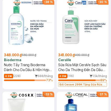
-
38
%
-
30
%
348.000 ₫
341.000 ₫
560.000 ₫
490.000 ₫
Bioderma
CeraVe
Nước Tẩy Trang Bioderma
Sữa Rửa Mặt CeraVe Sạch Sâu
Dành Cho Da Dầu & Hỗn Hợp
Cho Da Thường Đến Da Dầu
500ml
473ml
(228)
688/tháng
(116)
1.5k/tháng
4.9
4.9
73
%
89
%
Bill Cerave 299K Tặng Sữa Rửa
Mặt Cerave 30ml (SL có hạn)
-
53
%
-
37
%