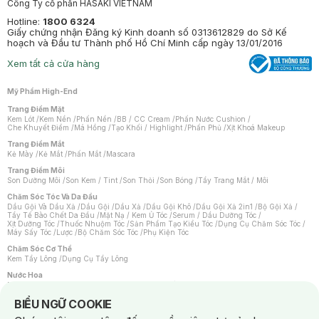
Công Ty cổ phần HASAKI VIETNAM
Hotline:
1800 6324
Giấy chứng nhận Đăng ký Kinh doanh số 0313612829 do Sở Kế
hoạch và Đầu tư Thành phố Hồ Chí Minh cấp ngày 13/01/2016
Xem tất cả cửa hàng
Mỹ Phẩm High-End
Trang Điểm Mặt
Kem Lót
/
Kem Nền
/
Phấn Nền
/
BB / CC Cream
/
Phấn Nước Cushion
/
Che Khuyết Điểm
/
Má Hồng
/
Tạo Khối / Highlight
/
Phấn Phủ
/
Xịt Khoá Makeup
Trang Điểm Mắt
Kẻ Mày
/
Kẻ Mắt
/
Phấn Mắt
/
Mascara
Trang Điểm Môi
Son Dưỡng Môi
/
Son Kem / Tint
/
Son Thỏi
/
Son Bóng
/
Tẩy Trang Mắt / Môi
Chăm Sóc Tóc Và Da Đầu
Dầu Gội Và Dầu Xả
/
Dầu Gội
/
Dầu Xả
/
Dầu Gội Khô
/
Dầu Gội Xả 2in1
/
Bộ Gội Xả
/
Tẩy Tế Bào Chết Da Đầu
/
Mặt Nạ / Kem Ủ Tóc
/
Serum / Dầu Dưỡng Tóc
/
Xịt Dưỡng Tóc
/
Thuốc Nhuộm Tóc
/
Sản Phẩm Tạo Kiểu Tóc
/
Dụng Cụ Chăm Sóc Tóc
/
Máy Sấy Tóc
/
Lược
/
Bộ Chăm Sóc Tóc
/
Phụ Kiện Tóc
Chăm Sóc Cơ Thể
Kem Tẩy Lông
/
Dụng Cụ Tẩy Lông
Nước Hoa
Nước Hoa Nữ
/
Nước Hoa Nam
/
Nước Hoa Cao Cấp
/
Xịt Thơm Toàn Thân
/
Nước Hoa Vùng Kín
Notice about cookies usage
BIỂU NGỮ COOKIE
Chăm Sóc Cá Nhân