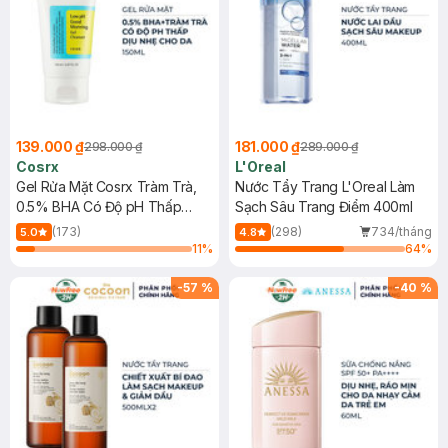
139.000 ₫
181.000 ₫
298.000 ₫
289.000 ₫
Cosrx
L'Oreal
Gel Rửa Mặt Cosrx Tràm Trà,
Nước Tẩy Trang L'Oreal Làm
0.5% BHA Có Độ pH Thấp
Sạch Sâu Trang Điểm 400ml
150ml
(173)
(298)
734/tháng
5.0
4.8
11
%
64
%
-
57
%
-
40
%