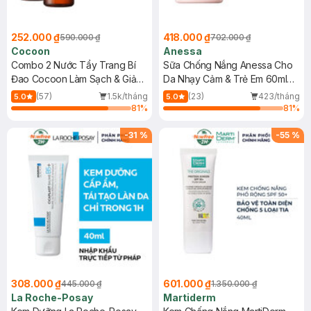
252.000 ₫
418.000 ₫
590.000 ₫
702.000 ₫
Cocoon
Anessa
Combo 2 Nước Tẩy Trang Bí
Sữa Chống Nắng Anessa Cho
Đao Cocoon Làm Sạch & Giảm
Da Nhạy Cảm & Trẻ Em 60ml
Dầu 500ml
(Mới)
(57)
1.5k/tháng
(23)
423/tháng
5.0
5.0
81
%
81
%
-
31
%
-
55
%
308.000 ₫
601.000 ₫
445.000 ₫
1.350.000 ₫
La Roche-Posay
Martiderm