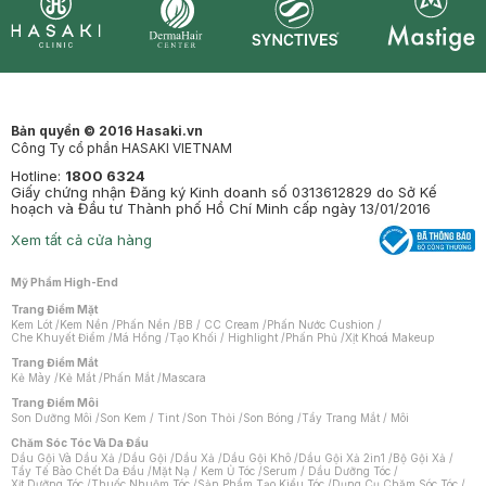
Synctives
Clinic
Dermahair
Mastige
Bản quyền © 2016 Hasaki.vn
Công Ty cổ phần HASAKI VIETNAM
Hotline:
1800 6324
Giấy chứng nhận Đăng ký Kinh doanh số 0313612829 do Sở Kế
hoạch và Đầu tư Thành phố Hồ Chí Minh cấp ngày 13/01/2016
Xem tất cả cửa hàng
Mỹ Phẩm High-End
Trang Điểm Mặt
Kem Lót
/
Kem Nền
/
Phấn Nền
/
BB / CC Cream
/
Phấn Nước Cushion
/
Che Khuyết Điểm
/
Má Hồng
/
Tạo Khối / Highlight
/
Phấn Phủ
/
Xịt Khoá Makeup
Trang Điểm Mắt
Kẻ Mày
/
Kẻ Mắt
/
Phấn Mắt
/
Mascara
Trang Điểm Môi
Son Dưỡng Môi
/
Son Kem / Tint
/
Son Thỏi
/
Son Bóng
/
Tẩy Trang Mắt / Môi
Chăm Sóc Tóc Và Da Đầu
Dầu Gội Và Dầu Xả
/
Dầu Gội
/
Dầu Xả
/
Dầu Gội Khô
/
Dầu Gội Xả 2in1
/
Bộ Gội Xả
/
Tẩy Tế Bào Chết Da Đầu
/
Mặt Nạ / Kem Ủ Tóc
/
Serum / Dầu Dưỡng Tóc
/
Xịt Dưỡng Tóc
/
Thuốc Nhuộm Tóc
/
Sản Phẩm Tạo Kiểu Tóc
/
Dụng Cụ Chăm Sóc Tóc
/