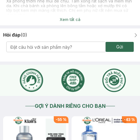
Xà phòng thơm nhẹ mùi dễ chịu. Tắm xong rất sạch và mềm mịn
da. Khi chà bánh xà phòng lên bông tắm hoặc xơ mướp thì có
lớp bọt kem mịn màng rất thích. Chị em phụ nữ rất nên mua sử
dụng nha.
Xem tất cả
Hỏi đáp
(
0
)
Gửi
GỢI Ý DÀNH RIÊNG CHO BẠN
-
55
%
-
43
%