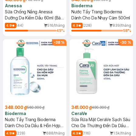
Anessa
Bioderma
Sữa Chống Nắng Anessa
Nước Tẩy Trang Bioderma
Dưỡng Da Kiềm Dầu 60ml (Bản
Dành Cho Da Nhạy Cảm 500ml
Mới)
(44)
516/tháng
(228)
839/tháng
4.9
4.9
45
%
58
%
-
38
%
-
30
%
348.000 ₫
341.000 ₫
560.000 ₫
490.000 ₫
Bioderma
CeraVe
Nước Tẩy Trang Bioderma
Sữa Rửa Mặt CeraVe Sạch Sâu
Dành Cho Da Dầu & Hỗn Hợp
Cho Da Thường Đến Da Dầu
500ml
473ml
(228)
688/tháng
(116)
1.5k/tháng
4.9
4.9