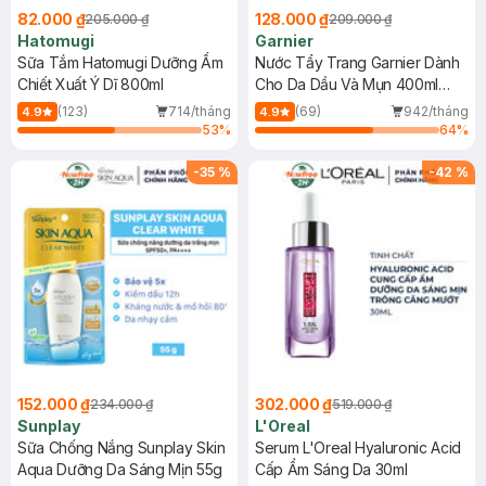
82.000 ₫
128.000 ₫
205.000 ₫
209.000 ₫
Hatomugi
Garnier
Sữa Tắm Hatomugi Dưỡng Ẩm
Nước Tẩy Trang Garnier Dành
Chiết Xuất Ý Dĩ 800ml
Cho Da Dầu Và Mụn 400ml
(Mới)
(123)
714/tháng
(69)
942/tháng
4.9
4.9
53
%
64
%
-
35
%
-
42
%
152.000 ₫
302.000 ₫
234.000 ₫
519.000 ₫
Sunplay
L'Oreal
Sữa Chống Nắng Sunplay Skin
Serum L'Oreal Hyaluronic Acid
Aqua Dưỡng Da Sáng Mịn 55g
Cấp Ẩm Sáng Da 30ml