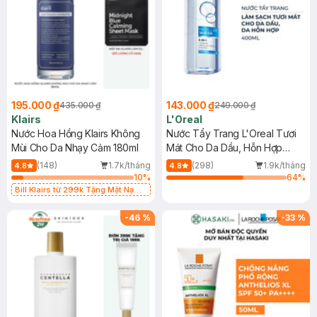
195.000 ₫
143.000 ₫
435.000 ₫
249.000 ₫
Klairs
L'Oreal
Nước Hoa Hồng Klairs Không
Nước Tẩy Trang L'Oreal Tươi
Mùi Cho Da Nhạy Cảm 180ml
Mát Cho Da Dầu, Hỗn Hợp
400ml
(148)
1.7k/tháng
(298)
1.9k/tháng
4.8
4.8
10
%
64
%
Bill Klairs từ 299k Tặng Mặt Nạ
Làm Dịu Da & Kiểm Soát Dầu Nhờn
25ml (SL Có Hạn)
-
46
%
-
33
%