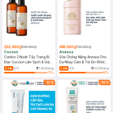
252.000 ₫
418.000 ₫
590.000 ₫
702.000 ₫
Cocoon
Anessa
Combo 2 Nước Tẩy Trang Bí
Sữa Chống Nắng Anessa Cho
Đao Cocoon Làm Sạch & Giảm
Da Nhạy Cảm & Trẻ Em 60ml
Dầu 500ml
(Mới)
(57)
1.5k/tháng
(23)
423/tháng
5.0
5.0
71
%
61
%
-
31
%
-
55
%