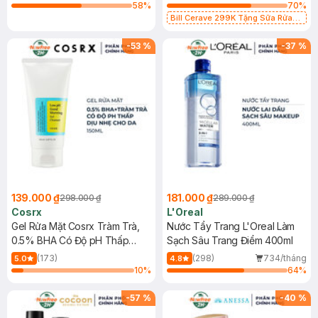
58
%
70
%
Bill Cerave 299K Tặng Sữa Rửa
Mặt Cerave 30ml (SL có hạn)
-
53
%
-
37
%
139.000 ₫
181.000 ₫
298.000 ₫
289.000 ₫
Cosrx
L'Oreal
Gel Rửa Mặt Cosrx Tràm Trà,
Nước Tẩy Trang L'Oreal Làm
0.5% BHA Có Độ pH Thấp
Sạch Sâu Trang Điểm 400ml
150ml
(173)
(298)
734/tháng
5.0
4.8
10
%
64
%
-
57
%
-
40
%