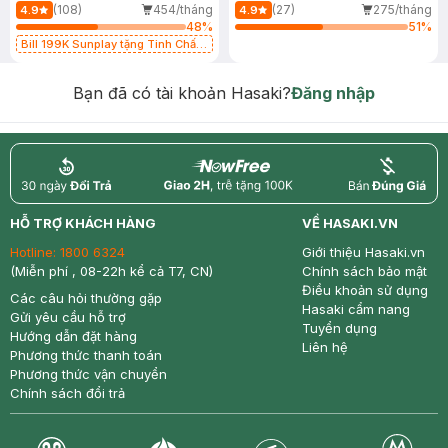
(108)
454/tháng
(27)
275/tháng
4.9
4.9
48
%
51
%
Bill 199K Sunplay tặng Tinh Chất
Chống Nắng 7g trị giá 30K (SL có
hạn)
Bạn đã có tài khoản Hasaki?
Đăng nhập
return
nowfree
price
HỖ TRỢ KHÁCH HÀNG
VỀ HASAKI.VN
Hotline:
1800 6324
Giới thiệu Hasaki.vn
(Miễn phí , 08-22h kể cả T7, CN)
Chính sách bảo mật
Điều khoản sử dụng
Các câu hỏi thường gặp
Hasaki cẩm nang
Gửi yêu cầu hỗ trợ
Tuyển dụng
Hướng dẫn đặt hàng
Liên hệ
Phương thức thanh toán
Phương thức vận chuyển
Chính sách đổi trả