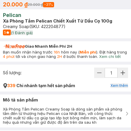
20.000 ₫
29.000 ₫
-
31
%
Pelican
Xà Phòng Tắm Pelican Chiết Xuất Từ Dầu Cọ 100g
Creamy Soap
(SKU:
422204877
)
5
(
1
Đánh giá)
Start Icon
Giao Nhanh Miễn Phí 2H
Bạn muốn nhận hàng trước
16h
hôm nay (
Miễn phí
). Đặt hàng trong
4 phút
tới và chọn giao hàng
2H
ở bước thanh toán.
Xem chi tiết
Số lượng:
339
Chi nhánh tạm hết sản phẩm
Xem thêm
Mô tả sản phẩm
Xà Phòng Tắm Pelican Creamy Soap là dòng sản phẩm xà phòng
tắm đến từ thương hiệu Pelican của Nhật Bản, với công thức
chiết xuất từ dầu cọ giúp tạo lớp bọt bông mềm mịn, làm sạch da
hiệu quả nhưng vẫn giữ được độ ẩm trên da sau kh