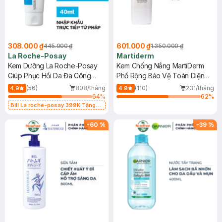
308.000 ₫
601.000 ₫
445.000 ₫
1.350.000 ₫
La Roche-Posay
Martiderm
Kem Dưỡng La Roche-Posay
Kem Chống Nắng MartiDerm
Giúp Phục Hồi Da Đa Công
Phổ Rộng Bảo Vệ Toàn Diện
Dụng 40ml
40ml
(56)
808/tháng
(110)
231/tháng
4.9
4.9
64
%
62
%
Bill La roche-posay 399K Tặng
Gel rửa mặt da dầu nhạy cảm 50ml
(SL có hạn)
-
60
%
-
39
%