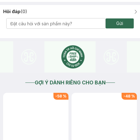
Hỏi đáp
(
0
)
Gửi
GỢI Ý DÀNH RIÊNG CHO BẠN
-
58
%
-
48
%