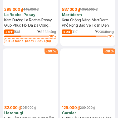
299.000 ₫
587.000 ₫
445.000 ₫
1.350.000 ₫
La Roche-Posay
Martiderm
Kem Dưỡng La Roche-Posay
Kem Chống Nắng MartiDerm
Giúp Phục Hồi Da Đa Công
Phổ Rộng Bảo Vệ Toàn Diện
Dụng 40ml
40ml
(56)
832/tháng
(110)
236/tháng
4.9
4.9
38
%
76
%
Bill La roche-posay 399K Tặng
Gel rửa mặt da dầu nhạy cảm 50ml
(SL có hạn)
-
60
%
-
38
%
82.000 ₫
129.000 ₫
205.000 ₫
209.000 ₫
Hatomugi
Garnier