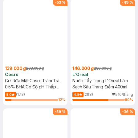
hạn)
-
53
%
-
49
%
139.000 ₫
146.000 ₫
298.000 ₫
289.000 ₫
Cosrx
L'Oreal
Gel Rửa Mặt Cosrx Tràm Trà,
Nước Tẩy Trang L'Oreal Làm
0.5% BHA Có Độ pH Thấp
Sạch Sâu Trang Điểm 400ml
150ml
(173)
(298)
910/tháng
5.0
4.8
12
%
69
%
-
59
%
-
36
%