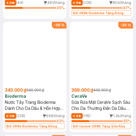
Mới)
(44)
481/tháng
(228)
804/tháng
4.9
4.9
35
%
37
%
Bill 399k Bioderma Tặng Bông
Tẩy Trang Hộp 50 Miếng (SL có
hạn)
-
39
%
-
25
%
343.000 ₫
369.000 ₫
560.000 ₫
490.000 ₫
Bioderma
CeraVe
Nước Tẩy Trang Bioderma
Sữa Rửa Mặt CeraVe Sạch Sâu
Dành Cho Da Dầu & Hỗn Hợp
Cho Da Thường Đến Da Dầu
500ml
473ml
(228)
698/tháng
(116)
1.4k/tháng
4.9
4.9
43
%
35
%
Bill 399k Bioderma Tặng Bông
Bill Cerave 299K Tặng Sữa Rửa
Tẩy Trang Hộp 50 Miếng (SL có
Mặt Cerave 30ml (SL có hạn)