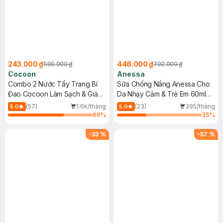
243.000 ₫
448.000 ₫
590.000 ₫
702.000 ₫
Cocoon
Anessa
Combo 2 Nước Tẩy Trang Bí
Sữa Chống Nắng Anessa Cho
Đao Cocoon Làm Sạch & Giảm
Da Nhạy Cảm & Trẻ Em 60ml
Dầu 500ml
(Mới)
(57)
1.6k/tháng
(23)
395/tháng
5.0
5.0
66
%
35
%
-
33
%
-
57
%