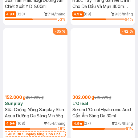
Sữa Tắm Hatomugi Dưỡng Ẩm
Nước Tẩy Trang Garnier Dành
Chiết Xuất Ý Dĩ 800ml
Cho Da Dầu Và Mụn 400ml
(Mới)
(123)
714/tháng
(69)
935/tháng
4.9
4.9
53
%
64
%
-
35
%
-
42
%
152.000 ₫
302.000 ₫
234.000 ₫
519.000 ₫
Sunplay
L'Oreal
Sữa Chống Nắng Sunplay Skin
Serum L'Oreal Hyaluronic Acid
Aqua Dưỡng Da Sáng Mịn 55g
Cấp Ẩm Sáng Da 30ml
(108)
454/tháng
(27)
275/tháng
4.9
4.9
48
%
61
%
Bill 199K Sunplay tặng Tinh Chất