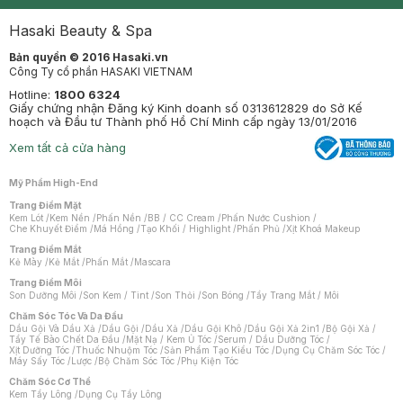
Mastige
Hasaki Beauty & Spa
Bản quyền © 2016 Hasaki.vn
Công Ty cổ phần HASAKI VIETNAM
Hotline:
1800 6324
Giấy chứng nhận Đăng ký Kinh doanh số 0313612829 do Sở Kế
hoạch và Đầu tư Thành phố Hồ Chí Minh cấp ngày 13/01/2016
Xem tất cả cửa hàng
Mỹ Phẩm High-End
Trang Điểm Mặt
Kem Lót
/
Kem Nền
/
Phấn Nền
/
BB / CC Cream
/
Phấn Nước Cushion
/
Che Khuyết Điểm
/
Má Hồng
/
Tạo Khối / Highlight
/
Phấn Phủ
/
Xịt Khoá Makeup
Trang Điểm Mắt
Kẻ Mày
/
Kẻ Mắt
/
Phấn Mắt
/
Mascara
Trang Điểm Môi
Son Dưỡng Môi
/
Son Kem / Tint
/
Son Thỏi
/
Son Bóng
/
Tẩy Trang Mắt / Môi
Chăm Sóc Tóc Và Da Đầu
Dầu Gội Và Dầu Xả
/
Dầu Gội
/
Dầu Xả
/
Dầu Gội Khô
/
Dầu Gội Xả 2in1
/
Bộ Gội Xả
/
Tẩy Tế Bào Chết Da Đầu
/
Mặt Nạ / Kem Ủ Tóc
/
Serum / Dầu Dưỡng Tóc
/
Xịt Dưỡng Tóc
/
Thuốc Nhuộm Tóc
/
Sản Phẩm Tạo Kiểu Tóc
/
Dụng Cụ Chăm Sóc Tóc
/
Máy Sấy Tóc
/
Lược
/
Bộ Chăm Sóc Tóc
/
Phụ Kiện Tóc
Chăm Sóc Cơ Thể
Kem Tẩy Lông
/
Dụng Cụ Tẩy Lông