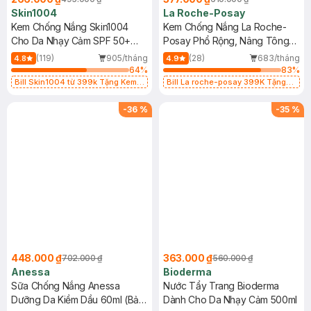
Skin1004
La Roche-Posay
Kem Chống Nắng Skin1004
Kem Chống Nắng La Roche-
Cho Da Nhạy Cảm SPF 50+
Posay Phổ Rộng, Nâng Tông
50ml
Kiềm Dầu 50ml
(119)
905/tháng
(28)
683/tháng
4.8
4.9
64
%
83
%
Bill Skin1004 từ 399k Tặng Kem
Bill La roche-posay 399K Tặng
Chống Nắng Cho Da Nhạy Cảm
Gel rửa mặt da dầu nhạy cảm 50ml
SPF 50+ 20ml (SL Có Hạn)
(SL có hạn)
-
36
%
-
35
%
448.000 ₫
363.000 ₫
702.000 ₫
560.000 ₫
Anessa
Bioderma
Sữa Chống Nắng Anessa
Nước Tẩy Trang Bioderma
Dưỡng Da Kiềm Dầu 60ml (Bản
Dành Cho Da Nhạy Cảm 500ml