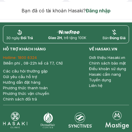
Chống Nắng 7g trị giá 30K (SL có
hạn)
Bạn đã có tài khoản Hasaki?
Đăng nhập
return
nowfree
price
HỖ TRỢ KHÁCH HÀNG
VỀ HASAKI.VN
Hotline:
1800 6324
Giới thiệu Hasaki.vn
(Miễn phí , 08-22h kể cả T7, CN)
Chính sách bảo mật
Điều khoản sử dụng
Các câu hỏi thường gặp
Hasaki cẩm nang
Gửi yêu cầu hỗ trợ
Tuyển dụng
Hướng dẫn đặt hàng
Liên hệ
Phương thức thanh toán
Phương thức vận chuyển
Chính sách đổi trả
Synctives
Clinic
Dermahair