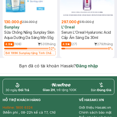
130.000 ₫
297.000 ₫
234.000 ₫
519.000 ₫
Sunplay
L'Oreal
Sữa Chống Nắng Sunplay Skin
Serum L'Oreal Hyaluronic Acid
Aqua Dưỡng Da Sáng Mịn 55g
Cấp Ẩm Sáng Da 30ml
(108)
531/tháng
(27)
279/tháng
4.9
4.9
52
%
8
%
Bill 199K Sunplay tặng Tinh Chất
Chống Nắng 7g trị giá 30K (SL có
hạn)
Bạn đã có tài khoản Hasaki?
Đăng nhập
return
nowfree
price
HỖ TRỢ KHÁCH HÀNG
VỀ HASAKI.VN
Hotline:
1800 6324
Giới thiệu Hasaki.vn
(Miễn phí , 08-22h kể cả T7, CN)
Chính sách bảo mật