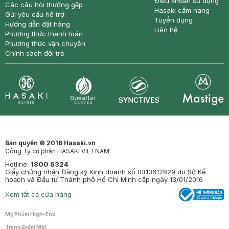
Điều khoản sử dụng
Các câu hỏi thường gặp
Hasaki cẩm nang
Gửi yêu cầu hỗ trợ
Tuyển dụng
Hướng dẫn đặt hàng
Liên hệ
Phương thức thanh toán
Phương thức vận chuyển
Chính sách đổi trả
Synctives
Clinic
Dermahair
Mastige
Bản quyền © 2016 Hasaki.vn
Công Ty cổ phần HASAKI VIETNAM
Hotline:
1800 6324
Giấy chứng nhận Đăng ký Kinh doanh số 0313612829 do Sở Kế
hoạch và Đầu tư Thành phố Hồ Chí Minh cấp ngày 13/01/2016
Xem tất cả cửa hàng
Mỹ Phẩm High-End
Trang Điểm Mặt