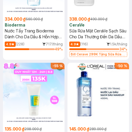
334.000 ₫
338.000 ₫
560.000 ₫
490.000 ₫
Bioderma
CeraVe
Nước Tẩy Trang Bioderma
Sữa Rửa Mặt CeraVe Sạch Sâu
Dành Cho Da Dầu & Hỗn Hợp
Cho Da Thường Đến Da Dầu
500ml
473ml
(228)
717/tháng
(116)
1.5k/tháng
4.9
4.9
49
%
34
%
Bill Cerave 299K Tặng Sữa Rửa
Mặt Cerave 30ml (SL có hạn)
-
55
%
-
50
%
135.000 ₫
145.000 ₫
298.000 ₫
289.000 ₫