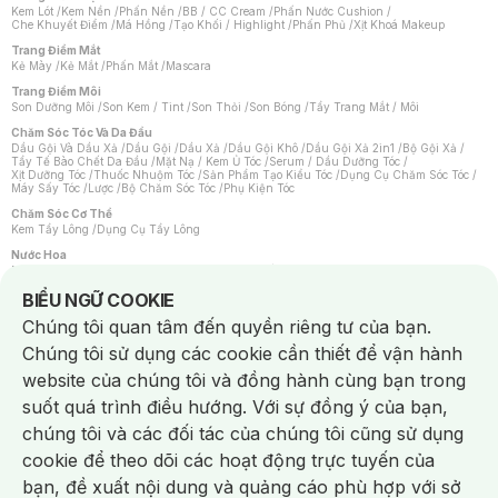
Kem Lót
/
Kem Nền
/
Phấn Nền
/
BB / CC Cream
/
Phấn Nước Cushion
/
Che Khuyết Điểm
/
Má Hồng
/
Tạo Khối / Highlight
/
Phấn Phủ
/
Xịt Khoá Makeup
Trang Điểm Mắt
Kẻ Mày
/
Kẻ Mắt
/
Phấn Mắt
/
Mascara
Trang Điểm Môi
Son Dưỡng Môi
/
Son Kem / Tint
/
Son Thỏi
/
Son Bóng
/
Tẩy Trang Mắt / Môi
Chăm Sóc Tóc Và Da Đầu
Dầu Gội Và Dầu Xả
/
Dầu Gội
/
Dầu Xả
/
Dầu Gội Khô
/
Dầu Gội Xả 2in1
/
Bộ Gội Xả
/
Tẩy Tế Bào Chết Da Đầu
/
Mặt Nạ / Kem Ủ Tóc
/
Serum / Dầu Dưỡng Tóc
/
Xịt Dưỡng Tóc
/
Thuốc Nhuộm Tóc
/
Sản Phẩm Tạo Kiểu Tóc
/
Dụng Cụ Chăm Sóc Tóc
/
Máy Sấy Tóc
/
Lược
/
Bộ Chăm Sóc Tóc
/
Phụ Kiện Tóc
Chăm Sóc Cơ Thể
Kem Tẩy Lông
/
Dụng Cụ Tẩy Lông
Nước Hoa
Nước Hoa Nữ
/
Nước Hoa Nam
/
Nước Hoa Cao Cấp
/
Xịt Thơm Toàn Thân
/
Nước Hoa Vùng Kín
Notice about cookies usage
BIỂU NGỮ COOKIE
Chăm Sóc Cá Nhân
Chúng tôi quan tâm đến quyền riêng tư của bạn.
Chống Muỗi
/
Khẩu Trang
/
Máy Massage
/
Mặt Nạ Xông Hơi
/
Nước Rửa Tay
/
Sản Phẩm Chăm Sóc Khác
/
Bàn Chải Đánh Răng
/
Bàn Chải Điện
/
Chúng tôi sử dụng các cookie cần thiết để vận hành
Hỗ Trợ Trắng Răng
/
Kem Đánh Răng
/
Máy Tăm Nước
/
Nước Súc Miệng
/
Tăm / Chỉ Nha Khoa
/
Xịt Thơm Miệng
/
Dung Dịch Vệ Sinh
/
Dưỡng Vùng Kín
/
website của chúng tôi và đồng hành cùng bạn trong
Khăn Ướt Vệ Sinh Vùng Kín
/
Băng Vệ Sinh
/
Tampon
/
Bọt Cạo Râu
/
Dao Cạo Râu
/
Máy Cạo Râu
suốt quá trình điều hướng. Với sự đồng ý của bạn,
Vấn Đề Về Da
chúng tôi và các đối tác của chúng tôi cũng sử dụng
Da Dầu / Lỗ Chân Lông To
/
Da Khô / Mất Nước
/
Da Lão Hóa
/
Da Mụn
/
Da Nhạy Cảm / Kích Ứng
/
Da Xỉn Màu
/
Thâm / Nám / Tàn Nhang
/
cookie để theo dõi các hoạt động trực tuyến của
Quầng Thâm & Bọng Mắt
/
Sẹo
/
Viêm Da Cơ Địa
bạn, đề xuất nội dung và quảng cáo phù hợp với sở
Dụng Cụ / Phụ Kiện Chăm Sóc Da