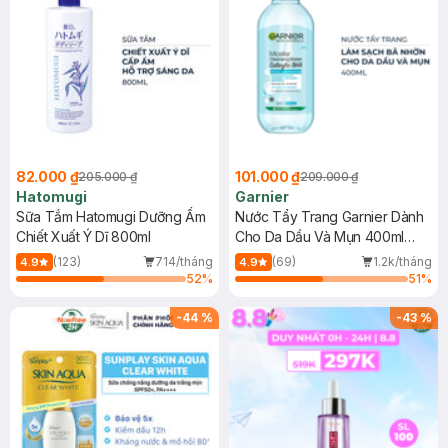
82.000 ₫
101.000 ₫
205.000 ₫
209.000 ₫
Hatomugi
Garnier
Sữa Tắm Hatomugi Dưỡng Ẩm
Nước Tẩy Trang Garnier Dành
Chiết Xuất Ý Dĩ 800ml
Cho Da Dầu Và Mụn 400ml
(Mới)
(123)
714/tháng
(69)
1.2k/tháng
4.9
4.9
52
%
51
%
-
44
%
-
43
%