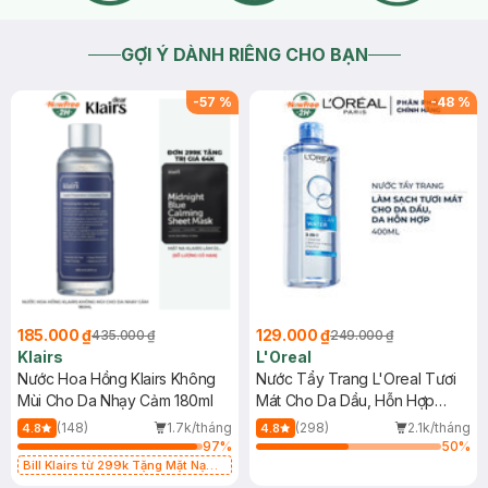
GỢI Ý DÀNH RIÊNG CHO BẠN
-
57
%
-
48
%
185.000 ₫
129.000 ₫
435.000 ₫
249.000 ₫
Klairs
L'Oreal
Nước Hoa Hồng Klairs Không
Nước Tẩy Trang L'Oreal Tươi
Mùi Cho Da Nhạy Cảm 180ml
Mát Cho Da Dầu, Hỗn Hợp
400ml
(148)
1.7k/tháng
(298)
2.1k/tháng
4.8
4.8
97
%
50
%
Bill Klairs từ 299k Tặng Mặt Nạ
Làm Dịu Da & Kiểm Soát Dầu Nhờn