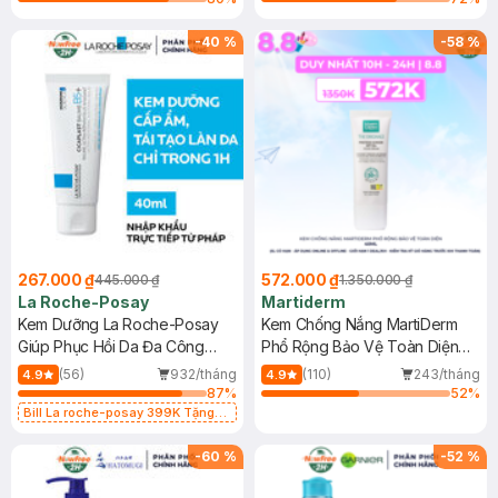
-
40
%
-
58
%
267.000 ₫
572.000 ₫
445.000 ₫
1.350.000 ₫
La Roche-Posay
Martiderm
Kem Dưỡng La Roche-Posay
Kem Chống Nắng MartiDerm
Giúp Phục Hồi Da Đa Công
Phổ Rộng Bảo Vệ Toàn Diện
Dụng 40ml
40ml
(56)
932/tháng
(110)
243/tháng
4.9
4.9
87
%
52
%
Bill La roche-posay 399K Tặng
Gel rửa mặt da dầu nhạy cảm 50ml
(SL có hạn)
-
60
%
-
52
%