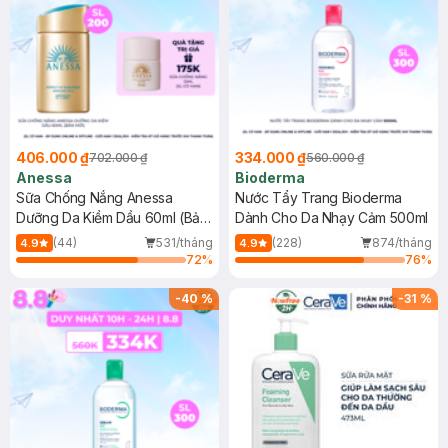
406.000 ₫
334.000 ₫
702.000 ₫
560.000 ₫
Anessa
Bioderma
Sữa Chống Nắng Anessa
Nước Tẩy Trang Bioderma
Dưỡng Da Kiềm Dầu 60ml (Bản
Dành Cho Da Nhạy Cảm 500ml
Mới)
(44)
531/tháng
(228)
874/tháng
4.9
4.9
72
%
76
%
-
40
%
-
31
%