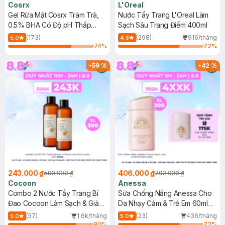
Cosrx
L'Oreal
Gel Rửa Mặt Cosrx Tràm Trà,
Nước Tẩy Trang L'Oreal Làm
0.5% BHA Có Độ pH Thấp
Sạch Sâu Trang Điểm 400ml
150ml
(173)
(298)
916/tháng
5.0
4.8
74
%
72
%
-
59
%
-
42
%
243.000 ₫
406.000 ₫
590.000 ₫
702.000 ₫
Cocoon
Anessa
Combo 2 Nước Tẩy Trang Bí
Sữa Chống Nắng Anessa Cho
Đao Cocoon Làm Sạch & Giảm
Da Nhạy Cảm & Trẻ Em 60ml
Dầu 500ml
(Mới)
(57)
1.6k/tháng
(23)
436/tháng
5.0
5.0
80
%
72
%