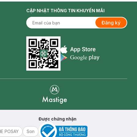
CẬP NHẬT THÔNG TIN KHUYẾN MÃI
Đăng ký
Appstore icon
Goolge Play icon
Mastige
Được chứng nhận
HE POSAY
Son