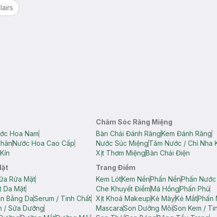
lairs
Chăm Sóc Răng Miệng
ớc Hoa Nam
Bàn Chải Đánh Răng
Kem Đánh Răng
Thân
Nước Hoa Cao Cấp
Nước Súc Miệng
Tăm Nước / Chỉ Nha 
Kín
Xịt Thơm Miệng
Bàn Chải Điện
Mặt
Trang Điểm
ữa Rửa Mặt
Kem Lót
Kem Nền
Phấn Nền
Phấn Nước
t Da Mặt
Che Khuyết Điểm
Má Hồng
Phấn Phủ
ân Bằng Da
Serum / Tinh Chất
Xịt Khoá Makeup
Kẻ Mày
Kẻ Mắt
Phấn 
n / Sữa Dưỡng
Mascara
Son Dưỡng Môi
Son Kem / Tin