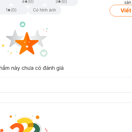
)
4
(
0
)
3
(
0
)
sản
Viết
1
(
0
)
Có hình ảnh
hẩm này chưa có đánh giá