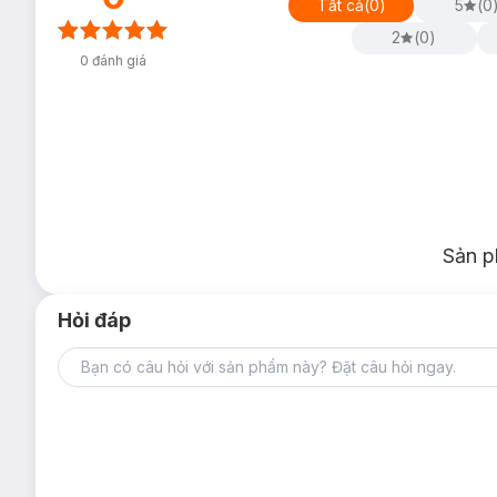
Tất cả
(
0
)
5
(
0
2
(
0
)
0
đánh giá
Sản p
Hỏi đáp