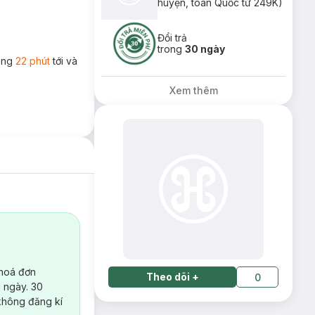
huyện, toàn Quốc từ 249K)
Đổi trả
trong
30 ngày
rong
22 phút
tới và
Xem thêm
 hoá đơn
Theo dõi
+
0
 ngày. 30
không đăng kí