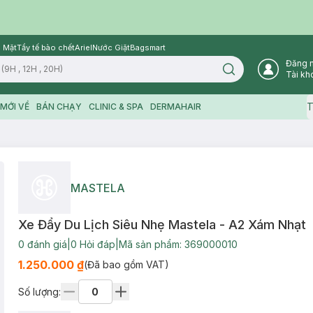
 Mặt
Tẩy tế bào chết
Ariel
Nước Giặt
Bagsmart
Đăng 
Search icon
Tài kh
T
MỚI VỀ
BÁN CHẠY
CLINIC & SPA
DERMAHAIR
MASTELA
Xe Đẩy Du Lịch Siêu Nhẹ Mastela - A2 Xám Nhạt
0
đánh giá
|
0
Hỏi đáp
|
Mã sản phẩm:
369000010
1.250.000 ₫
(Đã bao gồm VAT)
Số lượng: