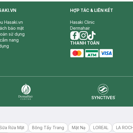
SAKI.VN
HỢP TÁC & LIÊN KẾT
iệu Hasaki.vn
Hasaki Clinic
sách bảo mật
Dermahair
hoản sử dụng
 cẩm nang
facebook
THANH TOÁN
instagram
tiktok
dụng
master card
ATM card
visa card
Synctives
Dermahair
Sữa Rửa Mặt
Bông Tẩy Trang
Mặt Nạ
LOREAL
LA ROC