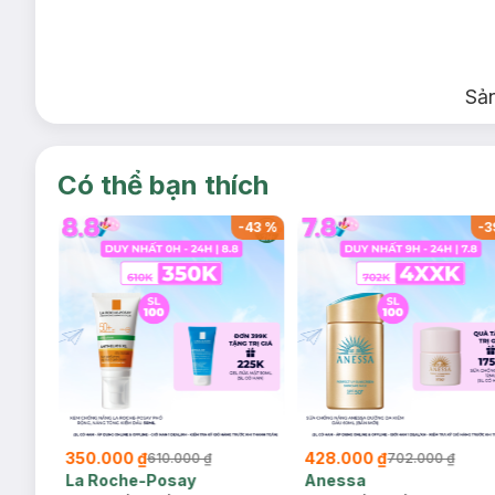
Sả
Có thể bạn thích
-
40
%
-
40
%
₫
338.000 ₫
327.000 ₫
560.000 ₫
560.000 ₫
4
a
Bioderma
CeraVe