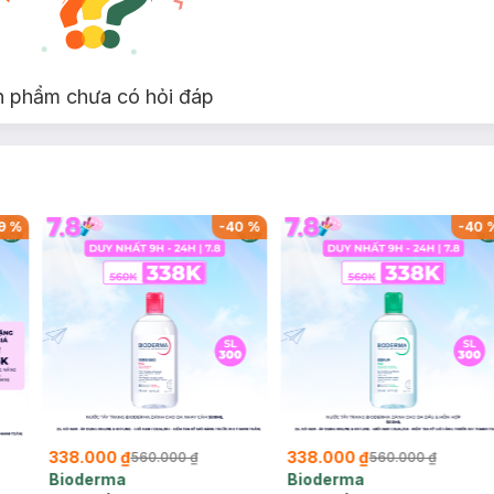
n phẩm chưa có hỏi đáp
-
33
%
-
53
%
139.000 ₫
145.000 ₫
90.000 ₫
298.000 ₫
289
Cosrx
L'Oreal