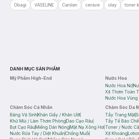
Obagi
VASELINE
Carslan
cerave
olay
toner k
DANH MỤC SẢN PHẨM
Mỹ Phẩm High-End
Nước Hoa
Nước Hoa Nữ
Nư
Xịt Thơm Toàn 
Nước Hoa Vùng 
Chăm Sóc Cá Nhân
Chăm Sóc Da 
Băng Vệ Sinh
Khăn Giấy / Khăn Ướt
Tẩy Trang Mặt
S
Khử Mùi / Làm Thơm Phòng
Dao Cạo Râu
Tẩy Tế Bào Chế
Bọt Cạo Râu
Miếng Dán Nóng
Mặt Nạ Xông Hơi
Toner / Nước C
Nước Rửa Tay / Diệt Khuẩn
Chống Muỗi
Xịt Khoáng
Lotio