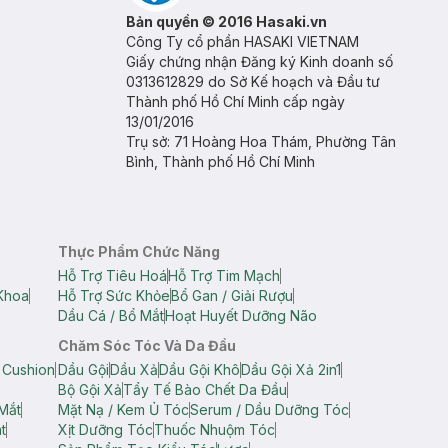
Bản quyền © 2016 Hasaki.vn
Công Ty cổ phần HASAKI VIETNAM
Giấy chứng nhận Đăng ký Kinh doanh số
0313612829 do Sở Kế hoạch và Đầu tư
Thành phố Hồ Chí Minh cấp ngày
13/01/2016
Trụ sở: 71 Hoàng Hoa Thám, Phường Tân
Bình, Thành phố Hồ Chí Minh
Thực Phẩm Chức Năng
Hỗ Trợ Tiêu Hoá
Hỗ Trợ Tim Mạch
Khoa
Hỗ Trợ Sức Khỏe
Bổ Gan / Giải Rượu
Dầu Cá / Bổ Mắt
Hoạt Huyết Dưỡng Não
Chăm Sóc Tóc Và Da Đầu
 Cushion
Dầu Gội
Dầu Xả
Dầu Gội Khô
Dầu Gội Xả 2in1
Bộ Gội Xả
Tẩy Tế Bào Chết Da Đầu
Mắt
Mặt Nạ / Kem Ủ Tóc
Serum / Dầu Dưỡng Tóc
t
Xịt Dưỡng Tóc
Thuốc Nhuộm Tóc