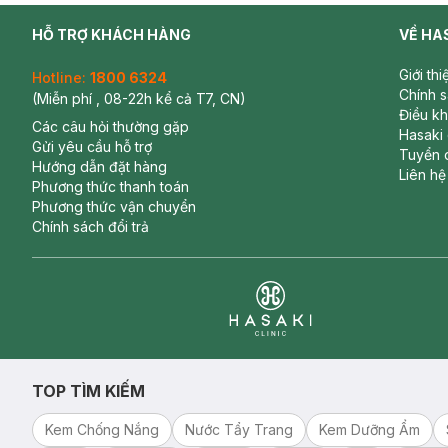
HỖ TRỢ KHÁCH HÀNG
VỀ HA
Giới th
Hotline:
1800 6324
Chính 
(Miễn phí , 08-22h kể cả T7, CN)
Điều k
Các câu hỏi thường gặp
Hasaki
Gửi yêu cầu hỗ trợ
Tuyển 
Hướng dẫn đặt hàng
Liên hệ
Phương thức thanh toán
Phương thức vận chuyển
Chính sách đổi trả
Clinic
TOP TÌM KIẾM
Kem Chống Nắng
Nước Tẩy Trang
Kem Dưỡng Ẩm