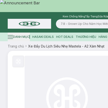
Kem Chống Nắng
Tẩy Trang
Sữa Rửa
Logo
DANH MỤC
HASAKI DEALS
HOT DEALS
THƯƠNG HIỆU
HÀNG 
Hamburger icon
Trang chủ
Xe Đẩy Du Lịch Siêu Nhẹ Mastela - A2 Xám Nhạt