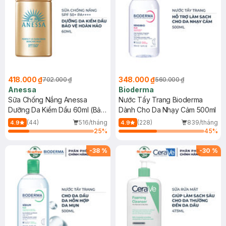
418.000 ₫
348.000 ₫
702.000 ₫
560.000 ₫
Anessa
Bioderma
Sữa Chống Nắng Anessa
Nước Tẩy Trang Bioderma
Dưỡng Da Kiềm Dầu 60ml (Bản
Dành Cho Da Nhạy Cảm 500ml
Mới)
(44)
516/tháng
(228)
839/tháng
4.9
4.9
25
%
45
%
-
38
%
-
30
%