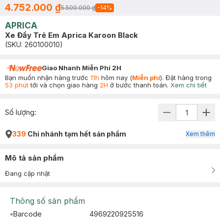
4.752.000 ₫
5.500.000 ₫
-
14
%
APRICA
Xe Đẩy Trẻ Em Aprica Karoon Black
(SKU:
260100010
)
Giao Nhanh Miễn Phí 2H
Bạn muốn nhận hàng trước
11h
hôm nay (
Miễn phí
). Đặt hàng trong
53 phút
tới và chọn giao hàng
2H
ở bước thanh toán.
Xem chi tiết
Số lượng:
339
Chi nhánh tạm hết sản phẩm
Xem thêm
Mô tả sản phẩm
Đang cập nhật
Thông số sản phẩm
Barcode
4969220925516