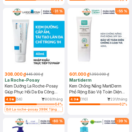
-
31
%
-
55
%
308.000 ₫
601.000 ₫
445.000 ₫
1.350.000 ₫
La Roche-Posay
Martiderm
Kem Dưỡng La Roche-Posay
Kem Chống Nắng MartiDerm
Giúp Phục Hồi Da Đa Công
Phổ Rộng Bảo Vệ Toàn Diện
Dụng 40ml
40ml
(56)
808/tháng
(110)
231/tháng
4.9
4.9
64
%
62
%
Bill La roche-posay 399K Tặng
Gel rửa mặt da dầu nhạy cảm 50ml
(SL có hạn)
-
60
%
-
39
%