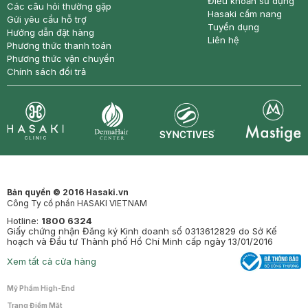
Điều khoản sử dụng
Các câu hỏi thường gặp
Hasaki cẩm nang
Gửi yêu cầu hỗ trợ
Tuyển dụng
Hướng dẫn đặt hàng
Liên hệ
Phương thức thanh toán
Phương thức vận chuyển
Chính sách đổi trả
Synctives
Clinic
Dermahair
Mastige
Bản quyền © 2016 Hasaki.vn
Công Ty cổ phần HASAKI VIETNAM
Hotline:
1800 6324
Giấy chứng nhận Đăng ký Kinh doanh số 0313612829 do Sở Kế
hoạch và Đầu tư Thành phố Hồ Chí Minh cấp ngày 13/01/2016
Xem tất cả cửa hàng
Mỹ Phẩm High-End
Trang Điểm Mặt