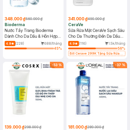
348.000 ₫
341.000 ₫
560.000 ₫
490.000 ₫
Bioderma
CeraVe
Nước Tẩy Trang Bioderma
Sữa Rửa Mặt CeraVe Sạch Sâu
Dành Cho Da Dầu & Hỗn Hợp
Cho Da Thường Đến Da Dầu
500ml
473ml
(228)
688/tháng
(116)
1.5k/tháng
4.9
4.9
45
%
56
%
Bill Cerave 299K Tặng Sữa Rửa
Mặt Cerave 30ml (SL có hạn)
-
53
%
-
37
%
139.000 ₫
181.000 ₫
298.000 ₫
289.000 ₫