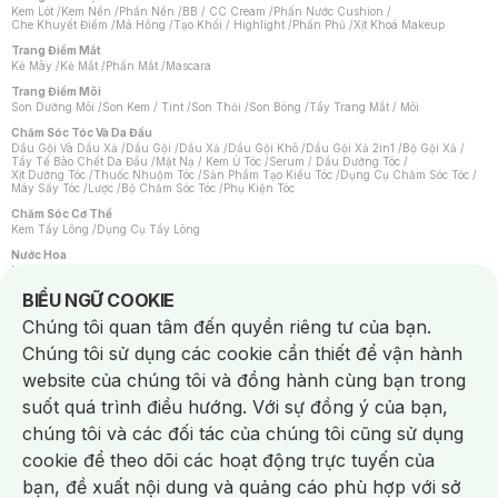
Kem Lót
/
Kem Nền
/
Phấn Nền
/
BB / CC Cream
/
Phấn Nước Cushion
/
Che Khuyết Điểm
/
Má Hồng
/
Tạo Khối / Highlight
/
Phấn Phủ
/
Xịt Khoá Makeup
Trang Điểm Mắt
Kẻ Mày
/
Kẻ Mắt
/
Phấn Mắt
/
Mascara
Trang Điểm Môi
Son Dưỡng Môi
/
Son Kem / Tint
/
Son Thỏi
/
Son Bóng
/
Tẩy Trang Mắt / Môi
Chăm Sóc Tóc Và Da Đầu
Dầu Gội Và Dầu Xả
/
Dầu Gội
/
Dầu Xả
/
Dầu Gội Khô
/
Dầu Gội Xả 2in1
/
Bộ Gội Xả
/
Tẩy Tế Bào Chết Da Đầu
/
Mặt Nạ / Kem Ủ Tóc
/
Serum / Dầu Dưỡng Tóc
/
Xịt Dưỡng Tóc
/
Thuốc Nhuộm Tóc
/
Sản Phẩm Tạo Kiểu Tóc
/
Dụng Cụ Chăm Sóc Tóc
/
Máy Sấy Tóc
/
Lược
/
Bộ Chăm Sóc Tóc
/
Phụ Kiện Tóc
Chăm Sóc Cơ Thể
Kem Tẩy Lông
/
Dụng Cụ Tẩy Lông
Nước Hoa
Nước Hoa Nữ
/
Nước Hoa Nam
/
Nước Hoa Cao Cấp
/
Xịt Thơm Toàn Thân
/
Nước Hoa Vùng Kín
Notice about cookies usage
BIỂU NGỮ COOKIE
Chăm Sóc Cá Nhân
Chúng tôi quan tâm đến quyền riêng tư của bạn.
Chống Muỗi
/
Khẩu Trang
/
Máy Massage
/
Mặt Nạ Xông Hơi
/
Nước Rửa Tay
/
Sản Phẩm Chăm Sóc Khác
/
Bàn Chải Đánh Răng
/
Bàn Chải Điện
/
Chúng tôi sử dụng các cookie cần thiết để vận hành
Hỗ Trợ Trắng Răng
/
Kem Đánh Răng
/
Máy Tăm Nước
/
Nước Súc Miệng
/
Tăm / Chỉ Nha Khoa
/
Xịt Thơm Miệng
/
Dung Dịch Vệ Sinh
/
Dưỡng Vùng Kín
/
website của chúng tôi và đồng hành cùng bạn trong
Khăn Ướt Vệ Sinh Vùng Kín
/
Băng Vệ Sinh
/
Tampon
/
Bọt Cạo Râu
/
Dao Cạo Râu
/
Máy Cạo Râu
suốt quá trình điều hướng. Với sự đồng ý của bạn,
Vấn Đề Về Da
chúng tôi và các đối tác của chúng tôi cũng sử dụng
Da Dầu / Lỗ Chân Lông To
/
Da Khô / Mất Nước
/
Da Lão Hóa
/
Da Mụn
/
Da Nhạy Cảm / Kích Ứng
/
Da Xỉn Màu
/
Thâm / Nám / Tàn Nhang
/
cookie để theo dõi các hoạt động trực tuyến của
Quầng Thâm & Bọng Mắt
/
Sẹo
/
Viêm Da Cơ Địa
bạn, đề xuất nội dung và quảng cáo phù hợp với sở
Dụng Cụ / Phụ Kiện Chăm Sóc Da