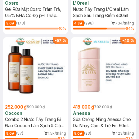
Cosrx
L'Oreal
Gel Rửa Mặt Cosrx Tràm Trà,
Nước Tẩy Trang L'Oreal Làm
0.5% BHA Có Độ pH Thấp
Sạch Sâu Trang Điểm 400ml
150ml
(173)
(298)
734/tháng
5.0
4.8
10
%
64
%
-
57
%
-
40
%
252.000 ₫
418.000 ₫
590.000 ₫
702.000 ₫
Cocoon
Anessa
Combo 2 Nước Tẩy Trang Bí
Sữa Chống Nắng Anessa Cho
Đao Cocoon Làm Sạch & Giảm
Da Nhạy Cảm & Trẻ Em 60ml
Dầu 500ml
(Mới)
(57)
1.5k/tháng
(23)
423/tháng
5.0
5.0
63
%
33
%