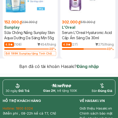
152.000 ₫
302.000 ₫
234.000 ₫
519.000 ₫
Sunplay
L'Oreal
Sữa Chống Nắng Sunplay Skin
Serum L'Oreal Hyaluronic Acid
Aqua Dưỡng Da Sáng Mịn 55g
Cấp Ẩm Sáng Da 30ml
(108)
454/tháng
(27)
275/tháng
4.9
4.9
48
%
49
%
Bill 199K Sunplay tặng Tinh Chất
Chống Nắng 7g trị giá 30K (SL có
hạn)
Bạn đã có tài khoản Hasaki?
Đăng nhập
return
nowfree
price
HỖ TRỢ KHÁCH HÀNG
VỀ HASAKI.VN
Hotline:
1800 6324
Giới thiệu Hasaki.vn
(Miễn phí , 08-22h kể cả T7, CN)
Chính sách bảo mật