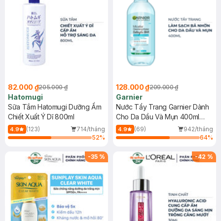
82.000 ₫
128.000 ₫
205.000 ₫
209.000 ₫
Hatomugi
Garnier
Sữa Tắm Hatomugi Dưỡng Ẩm
Nước Tẩy Trang Garnier Dành
Chiết Xuất Ý Dĩ 800ml
Cho Da Dầu Và Mụn 400ml
(Mới)
(123)
714/tháng
(69)
942/tháng
4.9
4.9
52
%
64
%
-
35
%
-
42
%