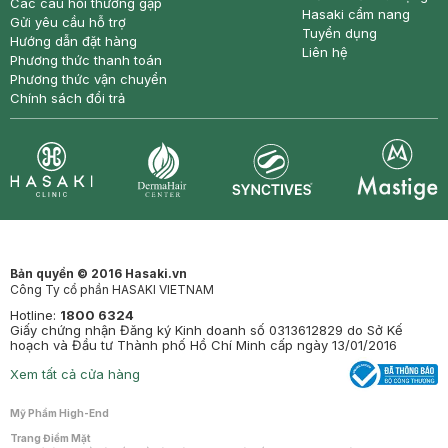
Các câu hỏi thường gặp
Hasaki cẩm nang
Gửi yêu cầu hỗ trợ
Tuyển dụng
Hướng dẫn đặt hàng
Liên hệ
Phương thức thanh toán
Phương thức vận chuyển
Chính sách đổi trả
Synctives
Clinic
Dermahair
Mastige
Bản quyền © 2016 Hasaki.vn
Công Ty cổ phần HASAKI VIETNAM
Hotline:
1800 6324
Giấy chứng nhận Đăng ký Kinh doanh số 0313612829 do Sở Kế
hoạch và Đầu tư Thành phố Hồ Chí Minh cấp ngày 13/01/2016
Xem tất cả cửa hàng
Mỹ Phẩm High-End
Trang Điểm Mặt