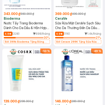
343.000 ₫
369.000 ₫
560.000 ₫
490.000 ₫
Bioderma
CeraVe
Nước Tẩy Trang Bioderma
Sữa Rửa Mặt CeraVe Sạch Sâu
Dành Cho Da Dầu & Hỗn Hợp
Cho Da Thường Đến Da Dầu
500ml
473ml
(228)
698/tháng
(116)
1.4k/tháng
4.9
4.9
30
%
21
%
Bill 399k Bioderma Tặng Bông
Bill Cerave 299K Tặng Sữa Rửa
Tẩy Trang Hộp 50 Miếng (SL có
Mặt Cerave 30ml (SL có hạn)
hạn)
-
53
%
-
49
%
139.000 ₫
146.000 ₫
298.000 ₫
289.000 ₫