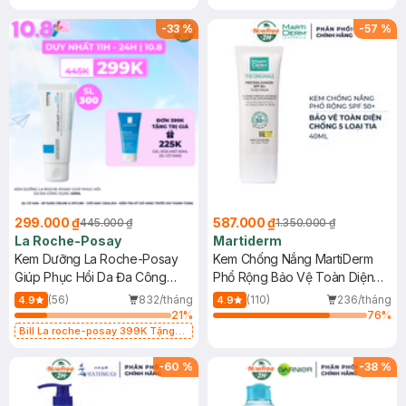
-
33
%
-
57
%
299.000 ₫
587.000 ₫
445.000 ₫
1.350.000 ₫
La Roche-Posay
Martiderm
Kem Dưỡng La Roche-Posay
Kem Chống Nắng MartiDerm
Giúp Phục Hồi Da Đa Công
Phổ Rộng Bảo Vệ Toàn Diện
Dụng 40ml
40ml
(56)
832/tháng
(110)
236/tháng
4.9
4.9
21
%
76
%
Bill La roche-posay 399K Tặng
Gel rửa mặt da dầu nhạy cảm 50ml
(SL có hạn)
-
60
%
-
38
%