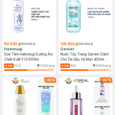
82.000 ₫
129.000 ₫
205.000 ₫
209.000 ₫
Hatomugi
Garnier
Sữa Tắm Hatomugi Dưỡng Ẩm
Nước Tẩy Trang Garnier Dành
Chiết Xuất Ý Dĩ 800ml
Cho Da Dầu Và Mụn 400ml
(Mới)
(123)
714/tháng
(69)
935/tháng
4.9
4.9
53
%
64
%
-
35
%
-
42
%