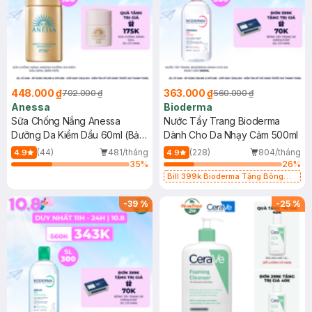
448.000 ₫
363.000 ₫
702.000 ₫
560.000 ₫
Anessa
Bioderma
Sữa Chống Nắng Anessa
Nước Tẩy Trang Bioderma
Dưỡng Da Kiềm Dầu 60ml (Bản
Dành Cho Da Nhạy Cảm 500ml
Mới)
(44)
481/tháng
(228)
804/tháng
4.9
4.9
35
%
26
%
Bill 399k Bioderma Tặng Bông
Tẩy Trang Hộp 50 Miếng (SL có
hạn)
-
39
%
-
25
%