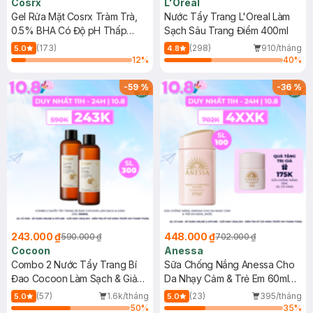
Cosrx
L'Oreal
Gel Rửa Mặt Cosrx Tràm Trà,
Nước Tẩy Trang L'Oreal Làm
0.5% BHA Có Độ pH Thấp
Sạch Sâu Trang Điểm 400ml
150ml
(173)
(298)
910/tháng
5.0
4.8
12
%
40
%
-
59
%
-
36
%
243.000 ₫
448.000 ₫
590.000 ₫
702.000 ₫
Cocoon
Anessa
Combo 2 Nước Tẩy Trang Bí
Sữa Chống Nắng Anessa Cho
Đao Cocoon Làm Sạch & Giảm
Da Nhạy Cảm & Trẻ Em 60ml
Dầu 500ml
(Mới)
(57)
1.6k/tháng
(23)
395/tháng
5.0
5.0
50
%
35
%