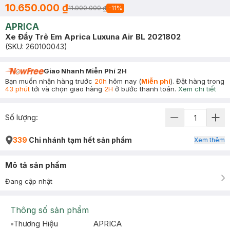
10.650.000 ₫
11.900.000 ₫
-
11
%
APRICA
Xe Đẩy Trẻ Em Aprica Luxuna Air BL 2021802
(SKU:
260100043
)
Giao Nhanh Miễn Phí 2H
Bạn muốn nhận hàng trước
20h
hôm nay (
Miễn phí
). Đặt hàng trong
43 phút
tới và chọn giao hàng
2H
ở bước thanh toán.
Xem chi tiết
Số lượng:
339
Chi nhánh tạm hết sản phẩm
Xem thêm
Mô tả sản phẩm
Đang cập nhật
Thông số sản phẩm
Thương Hiệu
APRICA