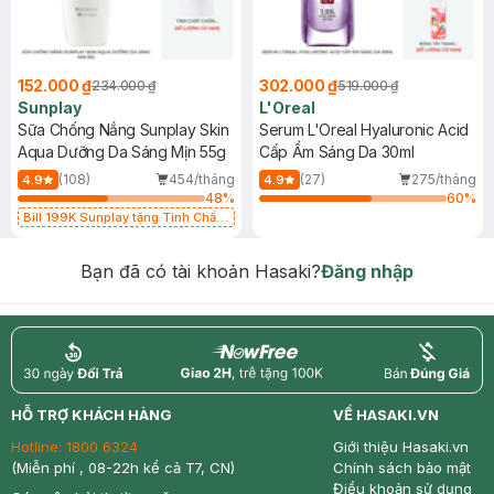
152.000 ₫
302.000 ₫
234.000 ₫
519.000 ₫
Sunplay
L'Oreal
Sữa Chống Nắng Sunplay Skin
Serum L'Oreal Hyaluronic Acid
Aqua Dưỡng Da Sáng Mịn 55g
Cấp Ẩm Sáng Da 30ml
(108)
454/tháng
(27)
275/tháng
4.9
4.9
48
%
60
%
Bill 199K Sunplay tặng Tinh Chất
Chống Nắng 7g trị giá 30K (SL có
hạn)
Bạn đã có tài khoản Hasaki?
Đăng nhập
return
nowfree
price
HỖ TRỢ KHÁCH HÀNG
VỀ HASAKI.VN
Hotline:
1800 6324
Giới thiệu Hasaki.vn
(Miễn phí , 08-22h kể cả T7, CN)
Chính sách bảo mật
Điều khoản sử dụng