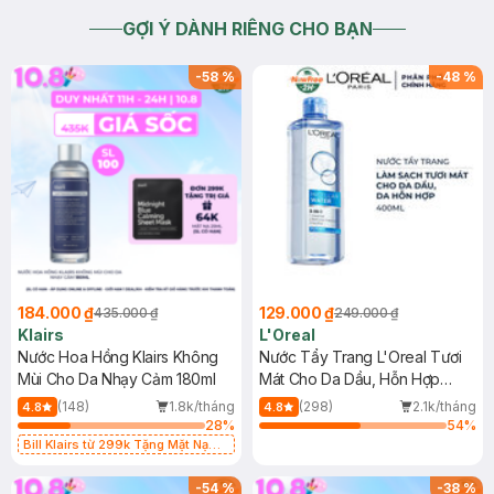
GỢI Ý DÀNH RIÊNG CHO BẠN
-
58
%
-
48
%
184.000 ₫
129.000 ₫
435.000 ₫
249.000 ₫
Klairs
L'Oreal
Nước Hoa Hồng Klairs Không
Nước Tẩy Trang L'Oreal Tươi
Mùi Cho Da Nhạy Cảm 180ml
Mát Cho Da Dầu, Hỗn Hợp
400ml
(148)
1.8k/tháng
(298)
2.1k/tháng
4.8
4.8
28
%
54
%
Bill Klairs từ 299k Tặng Mặt Nạ
Làm Dịu Da & Kiểm Soát Dầu Nhờn
25ml (SL Có Hạn)
-
54
%
-
38
%