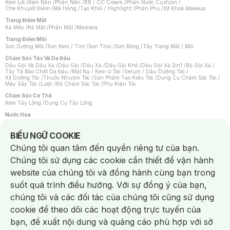
Kem Lót
/
Kem Nền
/
Phấn Nền
/
BB / CC Cream
/
Phấn Nước Cushion
/
Che Khuyết Điểm
/
Má Hồng
/
Tạo Khối / Highlight
/
Phấn Phủ
/
Xịt Khoá Makeup
Trang Điểm Mắt
Kẻ Mày
/
Kẻ Mắt
/
Phấn Mắt
/
Mascara
Trang Điểm Môi
Son Dưỡng Môi
/
Son Kem / Tint
/
Son Thỏi
/
Son Bóng
/
Tẩy Trang Mắt / Môi
Chăm Sóc Tóc Và Da Đầu
Dầu Gội Và Dầu Xả
/
Dầu Gội
/
Dầu Xả
/
Dầu Gội Khô
/
Dầu Gội Xả 2in1
/
Bộ Gội Xả
/
Tẩy Tế Bào Chết Da Đầu
/
Mặt Nạ / Kem Ủ Tóc
/
Serum / Dầu Dưỡng Tóc
/
Xịt Dưỡng Tóc
/
Thuốc Nhuộm Tóc
/
Sản Phẩm Tạo Kiểu Tóc
/
Dụng Cụ Chăm Sóc Tóc
/
Máy Sấy Tóc
/
Lược
/
Bộ Chăm Sóc Tóc
/
Phụ Kiện Tóc
Chăm Sóc Cơ Thể
Kem Tẩy Lông
/
Dụng Cụ Tẩy Lông
Nước Hoa
Nước Hoa Nữ
/
Nước Hoa Nam
/
Nước Hoa Cao Cấp
/
Xịt Thơm Toàn Thân
/
Nước Hoa Vùng Kín
Notice about cookies usage
BIỂU NGỮ COOKIE
Chăm Sóc Cá Nhân
Chúng tôi quan tâm đến quyền riêng tư của bạn.
Chống Muỗi
/
Khẩu Trang
/
Máy Massage
/
Mặt Nạ Xông Hơi
/
Nước Rửa Tay
/
Sản Phẩm Chăm Sóc Khác
/
Bàn Chải Đánh Răng
/
Bàn Chải Điện
/
Chúng tôi sử dụng các cookie cần thiết để vận hành
Hỗ Trợ Trắng Răng
/
Kem Đánh Răng
/
Máy Tăm Nước
/
Nước Súc Miệng
/
Tăm / Chỉ Nha Khoa
/
Xịt Thơm Miệng
/
Dung Dịch Vệ Sinh
/
Dưỡng Vùng Kín
/
website của chúng tôi và đồng hành cùng bạn trong
Khăn Ướt Vệ Sinh Vùng Kín
/
Băng Vệ Sinh
/
Tampon
/
Bọt Cạo Râu
/
Dao Cạo Râu
/
Máy Cạo Râu
suốt quá trình điều hướng. Với sự đồng ý của bạn,
Vấn Đề Về Da
chúng tôi và các đối tác của chúng tôi cũng sử dụng
Da Dầu / Lỗ Chân Lông To
/
Da Khô / Mất Nước
/
Da Lão Hóa
/
Da Mụn
/
Da Nhạy Cảm / Kích Ứng
/
Da Xỉn Màu
/
Thâm / Nám / Tàn Nhang
/
cookie để theo dõi các hoạt động trực tuyến của
Quầng Thâm & Bọng Mắt
/
Sẹo
/
Viêm Da Cơ Địa
bạn, đề xuất nội dung và quảng cáo phù hợp với sở
Dụng Cụ / Phụ Kiện Chăm Sóc Da
Chat i
Bông Tẩy Trang
/
Khăn Lau Mặt Khô
/
Dụng Cụ / Máy Rửa Mặt
/
Máy Chăm Sóc Da
/