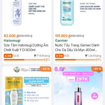
82.000 ₫
101.000 ₫
205.000 ₫
209.000 ₫
Hatomugi
Garnier
Sữa Tắm Hatomugi Dưỡng Ẩm
Nước Tẩy Trang Garnier Dành
Chiết Xuất Ý Dĩ 800ml
Cho Da Dầu Và Mụn 400ml
(Mới)
(123)
714/tháng
(69)
1.2k/tháng
4.9
4.9
52
%
51
%
-
44
%
-
43
%