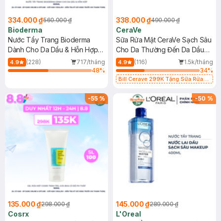
334.000 ₫
338.000 ₫
560.000 ₫
490.000 ₫
Bioderma
CeraVe
Nước Tẩy Trang Bioderma
Sữa Rửa Mặt CeraVe Sạch Sâu
Dành Cho Da Dầu & Hỗn Hợp
Cho Da Thường Đến Da Dầu
500ml
473ml
(228)
717/tháng
(116)
1.5k/tháng
4.9
4.9
48
%
34
%
Bill Cerave 299K Tặng Sữa Rửa
Mặt Cerave 30ml (SL có hạn)
-
55
%
-
50
%
135.000 ₫
145.000 ₫
298.000 ₫
289.000 ₫
Cosrx
L'Oreal