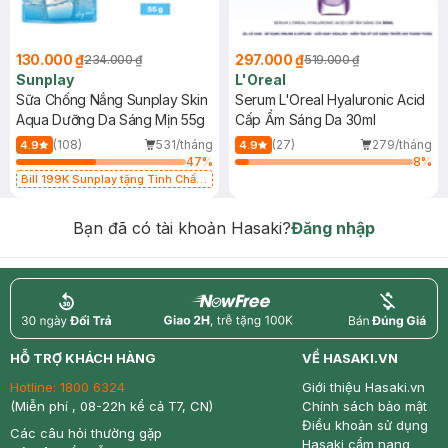
130.000 ₫
297.000 ₫
234.000 ₫
519.000 ₫
Sunplay
L'Oreal
Sữa Chống Nắng Sunplay Skin
Serum L'Oreal Hyaluronic Acid
Aqua Dưỡng Da Sáng Mịn 55g
Cấp Ẩm Sáng Da 30ml
(108)
531/tháng
(27)
279/tháng
4.9
4.9
47
%
8
%
Bill 199K Sunplay tặng Tinh Chất
Chống Nắng 7g trị giá 30K (SL có
hạn)
Bạn đã có tài khoản Hasaki?
Đăng nhập
return
nowfree
price
HỖ TRỢ KHÁCH HÀNG
VỀ HASAKI.VN
Hotline:
1800 6324
Giới thiệu Hasaki.vn
(Miễn phí , 08-22h kể cả T7, CN)
Chính sách bảo mật
Điều khoản sử dụng
Các câu hỏi thường gặp
Hasaki cẩm nang