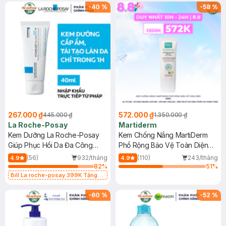
-
40
%
-
58
%
267.000 ₫
572.000 ₫
445.000 ₫
1.350.000 ₫
La Roche-Posay
Martiderm
Kem Dưỡng La Roche-Posay
Kem Chống Nắng MartiDerm
Giúp Phục Hồi Da Đa Công
Phổ Rộng Bảo Vệ Toàn Diện
Dụng 40ml
40ml
(56)
932/tháng
(110)
243/tháng
4.9
4.9
82
%
51
%
Bill La roche-posay 399K Tặng
Gel rửa mặt da dầu nhạy cảm 50ml
(SL có hạn)
-
60
%
-
52
%