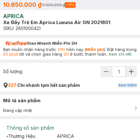
10.650.000 ₫
11.900.000 ₫
-
11
%
APRICA
Xe Đẩy Trẻ Em Aprica Luxuna Air GN 2021801
(SKU:
260100042
)
Giao Nhanh Miễn Phí 2H
Bạn muốn nhận hàng trước
20h
hôm nay (
Miễn phí
). Đặt hàng trong
55 phút
tới và chọn giao hàng
2H
ở bước thanh toán.
Xem chi tiết
Số lượng:
337
Chi nhánh tạm hết sản phẩm
Xem thêm
Mô tả sản phẩm
Đang cập nhật
Thông số sản phẩm
Thương Hiệu
APRICA