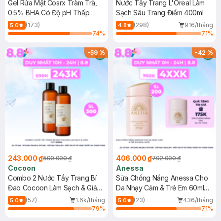
Gel Rửa Mặt Cosrx Tràm Trà,
Nước Tẩy Trang L'Oreal Làm
0.5% BHA Có Độ pH Thấp
Sạch Sâu Trang Điểm 400ml
150ml
(173)
(298)
916/tháng
5.0
4.8
74
%
71
%
-
59
%
-
42
%
243.000 ₫
406.000 ₫
590.000 ₫
702.000 ₫
Cocoon
Anessa
Combo 2 Nước Tẩy Trang Bí
Sữa Chống Nắng Anessa Cho
Đao Cocoon Làm Sạch & Giảm
Da Nhạy Cảm & Trẻ Em 60ml
Dầu 500ml
(Mới)
(57)
1.6k/tháng
(23)
436/tháng
5.0
5.0
79
%
71
%