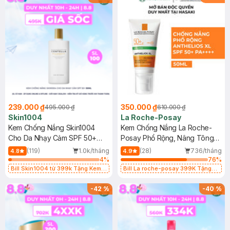
239.000 ₫
350.000 ₫
495.000 ₫
610.000 ₫
Skin1004
La Roche-Posay
Kem Chống Nắng Skin1004
Kem Chống Nắng La Roche-
Cho Da Nhạy Cảm SPF 50+
Posay Phổ Rộng, Nâng Tông
50ml
Kiềm Dầu 50ml
(119)
1.0k/tháng
(28)
736/tháng
4.8
4.9
4
%
76
%
Bill Skin1004 từ 399k Tặng Kem
Bill La roche-posay 399K Tặng
Chống Nắng Cho Da Nhạy Cảm
Gel rửa mặt da dầu nhạy cảm 50ml
SPF 50+ 20ml (SL Có Hạn)
(SL có hạn)
-
42
%
-
40
%