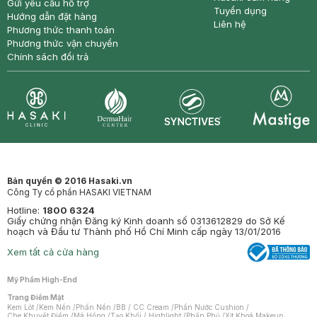
Gửi yêu cầu hỗ trợ
Tuyển dụng
Hướng dẫn đặt hàng
Liên hệ
Phương thức thanh toán
Phương thức vận chuyển
Chính sách đổi trả
Synctives
Clinic
Dermahair
Mastige
Bản quyền © 2016 Hasaki.vn
Công Ty cổ phần HASAKI VIETNAM
Hotline:
1800 6324
Giấy chứng nhận Đăng ký Kinh doanh số 0313612829 do Sở Kế
hoạch và Đầu tư Thành phố Hồ Chí Minh cấp ngày 13/01/2016
Xem tất cả cửa hàng
Mỹ Phẩm High-End
Trang Điểm Mặt
Kem Lót
/
Kem Nền
/
Phấn Nền
/
BB / CC Cream
/
Phấn Nước Cushion
/
Che Khuyết Điểm
/
Má Hồng
/
Tạo Khối / Highlight
/
Phấn Phủ
/
Xịt Khoá Makeup