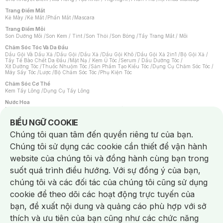
Trang Điểm Mắt
Kẻ Mày
/
Kẻ Mắt
/
Phấn Mắt
/
Mascara
Trang Điểm Môi
Son Dưỡng Môi
/
Son Kem / Tint
/
Son Thỏi
/
Son Bóng
/
Tẩy Trang Mắt / Môi
Chăm Sóc Tóc Và Da Đầu
Dầu Gội Và Dầu Xả
/
Dầu Gội
/
Dầu Xả
/
Dầu Gội Khô
/
Dầu Gội Xả 2in1
/
Bộ Gội Xả
/
Tẩy Tế Bào Chết Da Đầu
/
Mặt Nạ / Kem Ủ Tóc
/
Serum / Dầu Dưỡng Tóc
/
Xịt Dưỡng Tóc
/
Thuốc Nhuộm Tóc
/
Sản Phẩm Tạo Kiểu Tóc
/
Dụng Cụ Chăm Sóc Tóc
/
Máy Sấy Tóc
/
Lược
/
Bộ Chăm Sóc Tóc
/
Phụ Kiện Tóc
Chăm Sóc Cơ Thể
Kem Tẩy Lông
/
Dụng Cụ Tẩy Lông
Nước Hoa
Nước Hoa Nữ
/
Nước Hoa Nam
/
Nước Hoa Cao Cấp
/
Xịt Thơm Toàn Thân
/
Nước Hoa Vùng Kín
Notice about cookies usage
BIỂU NGỮ COOKIE
Chăm Sóc Cá Nhân
Chúng tôi quan tâm đến quyền riêng tư của bạn.
Chống Muỗi
/
Khẩu Trang
/
Máy Massage
/
Mặt Nạ Xông Hơi
/
Nước Rửa Tay
/
Sản Phẩm Chăm Sóc Khác
/
Bàn Chải Đánh Răng
/
Bàn Chải Điện
/
Chúng tôi sử dụng các cookie cần thiết để vận hành
Hỗ Trợ Trắng Răng
/
Kem Đánh Răng
/
Máy Tăm Nước
/
Nước Súc Miệng
/
Tăm / Chỉ Nha Khoa
/
Xịt Thơm Miệng
/
Dung Dịch Vệ Sinh
/
Dưỡng Vùng Kín
/
website của chúng tôi và đồng hành cùng bạn trong
Khăn Ướt Vệ Sinh Vùng Kín
/
Băng Vệ Sinh
/
Tampon
/
Bọt Cạo Râu
/
Dao Cạo Râu
/
Máy Cạo Râu
suốt quá trình điều hướng. Với sự đồng ý của bạn,
Vấn Đề Về Da
chúng tôi và các đối tác của chúng tôi cũng sử dụng
Da Dầu / Lỗ Chân Lông To
/
Da Khô / Mất Nước
/
Da Lão Hóa
/
Da Mụn
/
Da Nhạy Cảm / Kích Ứng
/
Da Xỉn Màu
/
Thâm / Nám / Tàn Nhang
/
cookie để theo dõi các hoạt động trực tuyến của
Quầng Thâm & Bọng Mắt
/
Sẹo
/
Viêm Da Cơ Địa
bạn, đề xuất nội dung và quảng cáo phù hợp với sở
Dụng Cụ / Phụ Kiện Chăm Sóc Da
Chat i
Bông Tẩy Trang
/
Khăn Lau Mặt Khô
/
Dụng Cụ / Máy Rửa Mặt
/
Máy Chăm Sóc Da
/
thích và ưu tiên của bạn cũng như các chức năng
Dụng Cụ Chăm Sóc Khác