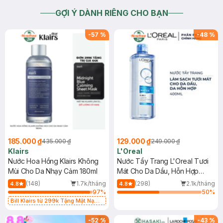
GỢI Ý DÀNH RIÊNG CHO BẠN
-
57
%
-
48
%
185.000 ₫
129.000 ₫
435.000 ₫
249.000 ₫
Klairs
L'Oreal
Nước Hoa Hồng Klairs Không
Nước Tẩy Trang L'Oreal Tươi
Mùi Cho Da Nhạy Cảm 180ml
Mát Cho Da Dầu, Hỗn Hợp
400ml
(148)
1.7k/tháng
(298)
2.1k/tháng
4.8
4.8
97
%
50
%
Bill Klairs từ 299k Tặng Mặt Nạ
Làm Dịu Da & Kiểm Soát Dầu Nhờn
25ml (SL Có Hạn)
-
52
%
-
43
%