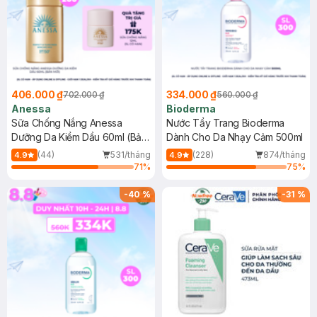
406.000 ₫
334.000 ₫
702.000 ₫
560.000 ₫
Anessa
Bioderma
Sữa Chống Nắng Anessa
Nước Tẩy Trang Bioderma
Dưỡng Da Kiềm Dầu 60ml (Bản
Dành Cho Da Nhạy Cảm 500ml
Mới)
(44)
531/tháng
(228)
874/tháng
4.9
4.9
71
%
75
%
-
40
%
-
31
%