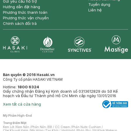
Gửi yêu cầu hỗ trợ
Tuyển dụng
Hướng dẫn đặt hàng
Liên hệ
Phương thức thanh toán
Phương thức vận chuyển
Chính sách đổi trả
Synctives
Clinic
Dermahair
Mastige
Bản quyền © 2016 Hasaki.vn
Công Ty cổ phần HASAKI VIETNAM
Hotline:
1800 6324
Giấy chứng nhận Đăng ký Kinh doanh số 0313612829 do Sở Kế
hoạch và Đầu tư Thành phố Hồ Chí Minh cấp ngày 13/01/2016
Xem tất cả cửa hàng
Mỹ Phẩm High-End
Trang Điểm Mặt
Kem Lót
/
Kem Nền
/
Phấn Nền
/
BB / CC Cream
/
Phấn Nước Cushion
/
Che Khuyết Điểm
/
Má Hồng
/
Tạo Khối / Highlight
/
Phấn Phủ
/
Xịt Khoá Makeup