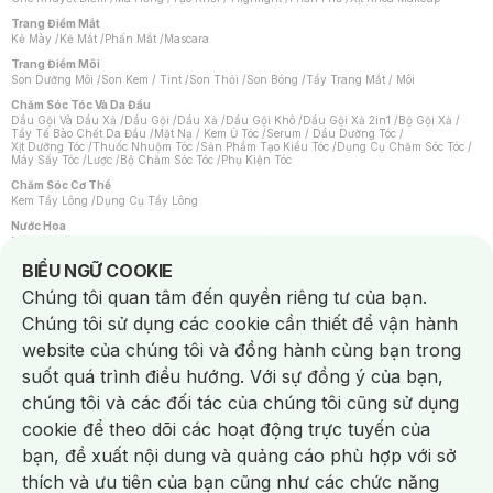
Trang Điểm Mắt
Kẻ Mày
/
Kẻ Mắt
/
Phấn Mắt
/
Mascara
Trang Điểm Môi
Son Dưỡng Môi
/
Son Kem / Tint
/
Son Thỏi
/
Son Bóng
/
Tẩy Trang Mắt / Môi
Chăm Sóc Tóc Và Da Đầu
Dầu Gội Và Dầu Xả
/
Dầu Gội
/
Dầu Xả
/
Dầu Gội Khô
/
Dầu Gội Xả 2in1
/
Bộ Gội Xả
/
Tẩy Tế Bào Chết Da Đầu
/
Mặt Nạ / Kem Ủ Tóc
/
Serum / Dầu Dưỡng Tóc
/
Xịt Dưỡng Tóc
/
Thuốc Nhuộm Tóc
/
Sản Phẩm Tạo Kiểu Tóc
/
Dụng Cụ Chăm Sóc Tóc
/
Máy Sấy Tóc
/
Lược
/
Bộ Chăm Sóc Tóc
/
Phụ Kiện Tóc
Chăm Sóc Cơ Thể
Kem Tẩy Lông
/
Dụng Cụ Tẩy Lông
Nước Hoa
Nước Hoa Nữ
/
Nước Hoa Nam
/
Nước Hoa Cao Cấp
/
Xịt Thơm Toàn Thân
/
Nước Hoa Vùng Kín
Notice about cookies usage
BIỂU NGỮ COOKIE
Chăm Sóc Cá Nhân
Chúng tôi quan tâm đến quyền riêng tư của bạn.
Chống Muỗi
/
Khẩu Trang
/
Máy Massage
/
Mặt Nạ Xông Hơi
/
Nước Rửa Tay
/
Sản Phẩm Chăm Sóc Khác
/
Bàn Chải Đánh Răng
/
Bàn Chải Điện
/
Chúng tôi sử dụng các cookie cần thiết để vận hành
Hỗ Trợ Trắng Răng
/
Kem Đánh Răng
/
Máy Tăm Nước
/
Nước Súc Miệng
/
Tăm / Chỉ Nha Khoa
/
Xịt Thơm Miệng
/
Dung Dịch Vệ Sinh
/
Dưỡng Vùng Kín
/
website của chúng tôi và đồng hành cùng bạn trong
Khăn Ướt Vệ Sinh Vùng Kín
/
Băng Vệ Sinh
/
Tampon
/
Bọt Cạo Râu
/
Dao Cạo Râu
/
Máy Cạo Râu
suốt quá trình điều hướng. Với sự đồng ý của bạn,
Vấn Đề Về Da
chúng tôi và các đối tác của chúng tôi cũng sử dụng
Da Dầu / Lỗ Chân Lông To
/
Da Khô / Mất Nước
/
Da Lão Hóa
/
Da Mụn
/
Da Nhạy Cảm / Kích Ứng
/
Da Xỉn Màu
/
Thâm / Nám / Tàn Nhang
/
cookie để theo dõi các hoạt động trực tuyến của
Quầng Thâm & Bọng Mắt
/
Sẹo
/
Viêm Da Cơ Địa
bạn, đề xuất nội dung và quảng cáo phù hợp với sở
Dụng Cụ / Phụ Kiện Chăm Sóc Da
Chat i
Bông Tẩy Trang
/
Khăn Lau Mặt Khô
/
Dụng Cụ / Máy Rửa Mặt
/
Máy Chăm Sóc Da
/
thích và ưu tiên của bạn cũng như các chức năng
Dụng Cụ Chăm Sóc Khác