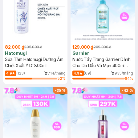
82.000 ₫
129.000 ₫
205.000 ₫
209.000 ₫
Hatomugi
Garnier
Sữa Tắm Hatomugi Dưỡng Ẩm
Nước Tẩy Trang Garnier Dành
Chiết Xuất Ý Dĩ 800ml
Cho Da Dầu Và Mụn 400ml
(Mới)
(123)
714/tháng
(69)
935/tháng
4.9
4.9
52
%
64
%
-
35
%
-
42
%