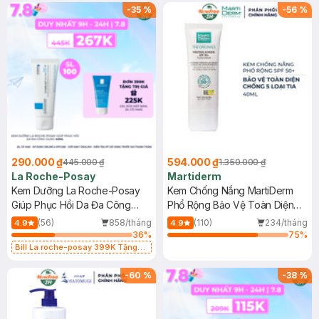
-
35
%
-
56
%
290.000 ₫
594.000 ₫
445.000 ₫
1.350.000 ₫
La Roche-Posay
Martiderm
Kem Dưỡng La Roche-Posay
Kem Chống Nắng MartiDerm
Giúp Phục Hồi Da Đa Công
Phổ Rộng Bảo Vệ Toàn Diện
Dụng 40ml
40ml
(56)
858/tháng
(110)
234/tháng
4.9
4.9
36
%
75
%
Bill La roche-posay 399K Tặng
Gel rửa mặt da dầu nhạy cảm 50ml
(SL có hạn)
-
60
%
-
38
%