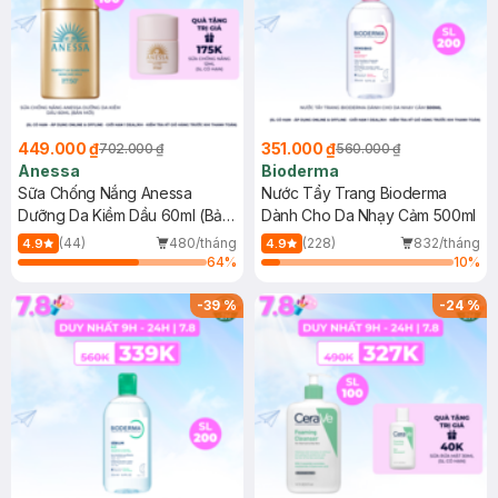
449.000 ₫
351.000 ₫
702.000 ₫
560.000 ₫
Anessa
Bioderma
Sữa Chống Nắng Anessa
Nước Tẩy Trang Bioderma
Dưỡng Da Kiềm Dầu 60ml (Bản
Dành Cho Da Nhạy Cảm 500ml
Mới)
(44)
480/tháng
(228)
832/tháng
4.9
4.9
64
%
10
%
-
39
%
-
24
%