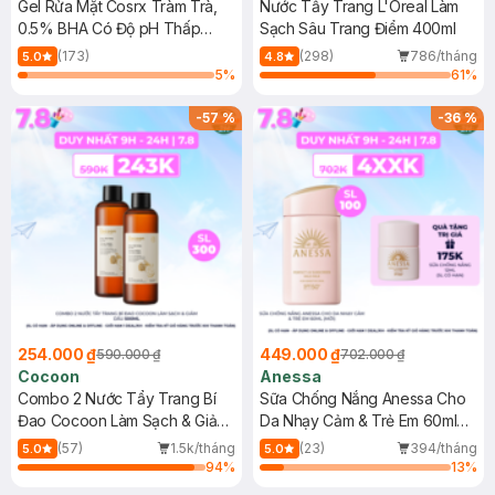
Gel Rửa Mặt Cosrx Tràm Trà,
Nước Tẩy Trang L'Oreal Làm
0.5% BHA Có Độ pH Thấp
Sạch Sâu Trang Điểm 400ml
150ml
(173)
(298)
786/tháng
5.0
4.8
5
%
61
%
-
57
%
-
36
%
254.000 ₫
449.000 ₫
590.000 ₫
702.000 ₫
Cocoon
Anessa
Combo 2 Nước Tẩy Trang Bí
Sữa Chống Nắng Anessa Cho
Đao Cocoon Làm Sạch & Giảm
Da Nhạy Cảm & Trẻ Em 60ml
Dầu 500ml
(Mới)
(57)
1.5k/tháng
(23)
394/tháng
5.0
5.0
94
%
13
%