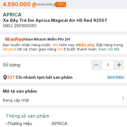
4.590.000 ₫
5.500.000 ₫
-
17
%
APRICA
Xe Đẩy Trẻ Em Aprica Magical Air HS Red 92557
(SKU:
260100035
)
Giao Nhanh Miễn Phí 2H
Bạn muốn nhận hàng trước
14h
hôm nay (
Miễn phí
). Đặt hàng trong
49 phút
tới và chọn giao hàng
2H
ở bước thanh toán.
Xem chi tiết
Số lượng:
337
Chi nhánh tạm hết sản phẩm
Xem thêm
Mô tả sản phẩm
Đang cập nhật
Thông số sản phẩm
Thương Hiệu
APRICA