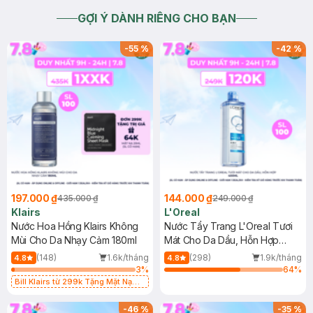
GỢI Ý DÀNH RIÊNG CHO BẠN
-
55
%
-
42
%
197.000 ₫
144.000 ₫
435.000 ₫
249.000 ₫
Klairs
L'Oreal
Nước Hoa Hồng Klairs Không
Nước Tẩy Trang L'Oreal Tươi
Mùi Cho Da Nhạy Cảm 180ml
Mát Cho Da Dầu, Hỗn Hợp
400ml
(148)
1.6k/tháng
(298)
1.9k/tháng
4.8
4.8
3
%
64
%
Bill Klairs từ 299k Tặng Mặt Nạ
Làm Dịu Da & Kiểm Soát Dầu Nhờn
25ml (SL Có Hạn)
-
46
%
-
35
%