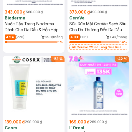
343.000 ₫
373.000 ₫
560.000 ₫
490.000 ₫
Bioderma
CeraVe
Nước Tẩy Trang Bioderma
Sữa Rửa Mặt CeraVe Sạch Sâu
Dành Cho Da Dầu & Hỗn Hợp
Cho Da Thường Đến Da Dầu
500ml
473ml
(228)
698/tháng
(116)
1.4k/tháng
4.9
4.9
5
%
64
%
Bill Cerave 299K Tặng Sữa Rửa
Mặt Cerave 30ml (SL có hạn)
-
53
%
-
42
%
139.000 ₫
169.000 ₫
298.000 ₫
289.000 ₫
Cosrx
L'Oreal