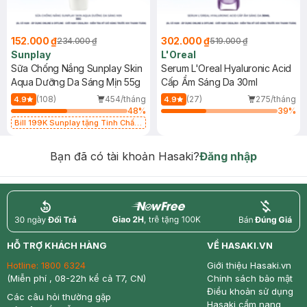
152.000 ₫
302.000 ₫
234.000 ₫
519.000 ₫
Sunplay
L'Oreal
Sữa Chống Nắng Sunplay Skin
Serum L'Oreal Hyaluronic Acid
Aqua Dưỡng Da Sáng Mịn 55g
Cấp Ẩm Sáng Da 30ml
(108)
454/tháng
(27)
275/tháng
4.9
4.9
48
%
39
%
Bill 199K Sunplay tặng Tinh Chất
Chống Nắng 7g trị giá 30K (SL có
hạn)
Bạn đã có tài khoản Hasaki?
Đăng nhập
return
nowfree
price
HỖ TRỢ KHÁCH HÀNG
VỀ HASAKI.VN
Hotline:
1800 6324
Giới thiệu Hasaki.vn
(Miễn phí , 08-22h kể cả T7, CN)
Chính sách bảo mật
Điều khoản sử dụng
Các câu hỏi thường gặp
Hasaki cẩm nang