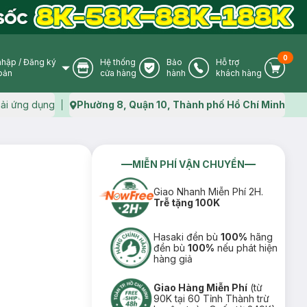
0
nhập
/
Đăng ký
Hệ thống
Bảo
Hỗ trợ
User Icon
Store Icon
Warranty Icon
Phone Icon
Cart I
oản
cửa hàng
hành
khách hàng
ải ứng dụng
Phường 8, Quận 10, Thành phố Hồ Chí Minh
Map icon
MIỄN PHÍ VẬN CHUYỂN
Giao Nhanh Miễn Phí 2H.
Trễ tặng 100K
Hasaki đền bù
100%
hãng
đền bù
100%
nếu phát hiện
hàng giả
Giao Hàng Miễn Phí
(từ
90K tại 60 Tỉnh Thành trừ