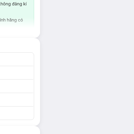
không đăng kí
ính hãng có
ông nghiệp
ROHS và ASTM F-