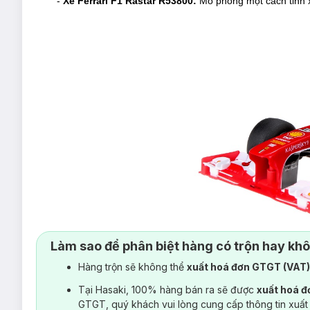
-
Xe Ferrari F1 Rastar R53800:
Mô phỏng một cách tinh xả
Làm sao để phân biệt hàng có trộn hay kh
Hàng trộn sẽ không thể
xuất hoá đơn GTGT (VAT
-
Xe Ferrari F12 Rastar R49100:
Mô phỏng một cách tinh x
Tại Hasaki, 100% hàng bán ra sẽ được
xuất hoá 
GTGT, quý khách vui lòng cung cấp thông tin xuất