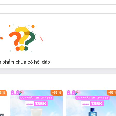
hiển.
n phẩm chưa có hỏi đáp
 léo và dạy cho bé cách nhạy bén, suy nghĩ nhanh lẹ để giải quyết nhữ
-
60
%
-
42
%