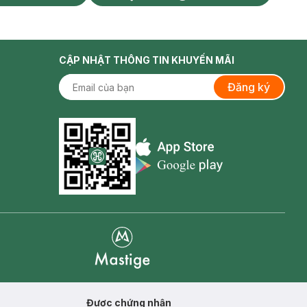
CẬP NHẬT THÔNG TIN KHUYẾN MÃI
Đăng ký
Appstore icon
Goolge Play icon
Mastige
Được chứng nhận