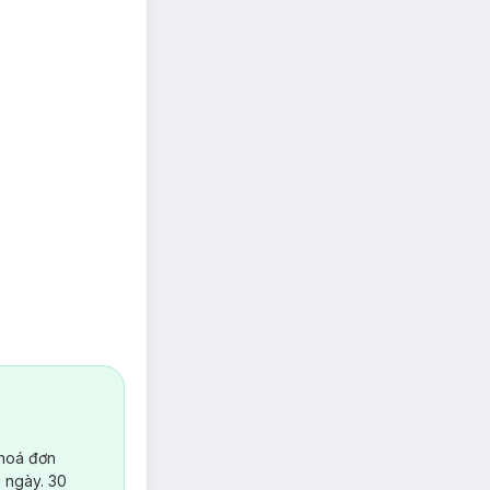
 hoá đơn
 ngày. 30