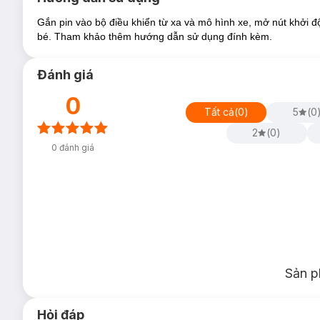
963; cũng như thông qua tiêu chuẩn chất lượng ISO9001: 200
được sản xuất với chất liệu nhựa ABS cao cấp, đạt tiêu chuẩn
Gắn pin vào bộ điều khiển từ xa và mô hình xe, mở nút khởi động
bé. Tham khảo thêm hướng dẫn sử dụng đính kèm.
Mô tả sản phẩm:
-
Xe Ferrari Rastar
được làm từ chất liệu nhựa và kim loại ca
Đánh giá
nên đảm bảo an toàn sức khỏe cho bé.
0
- Mô hình mô phỏng chiếc siêu xe Ferrari với những đường nét t
Tất cả
(
0
)
5
(
0
2
(
0
)
0
đánh giá
Sản p
Hỏi đáp