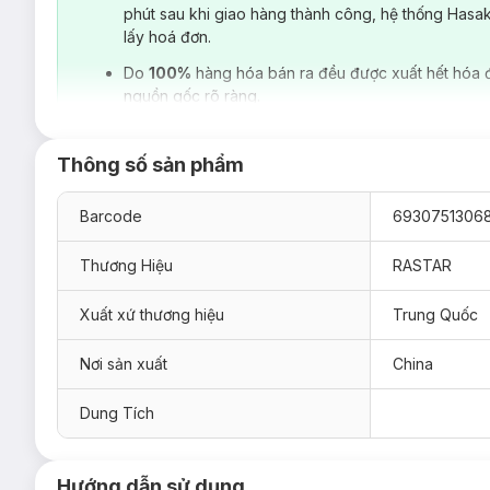
phút sau khi giao hàng thành công, hệ thống Hasa
lấy hoá đơn.
Do
100%
hàng hóa bán ra đều được xuất hết hóa 
nguồn gốc rõ ràng.
Thông số sản phẩm
Barcode
6930751306
Thương Hiệu
RASTAR
Xuất xứ thương hiệu
Trung Quốc
Nơi sản xuất
China
Dung Tích
Rastar
là thương hiệu chuyên sản xuất mô hình điều khiển từ 
Guangfeng, Chenghai, Shantou, Trung Quốc. Tất cả các sản
Hướng dẫn sử dụng