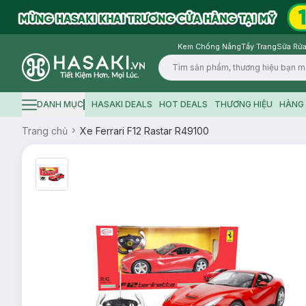
Kem Chống Nắng
Tẩy Trang
Sữa Rửa
Logo
DANH MỤC
HASAKI DEALS
HOT DEALS
THƯƠNG HIỆU
HÀNG 
Hamburger icon
Trang chủ
Xe Ferrari F12 Rastar R49100