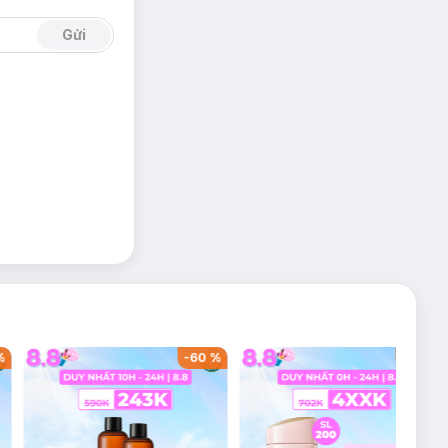
Gửi
ng tình huống
-
40
%
-
58
%