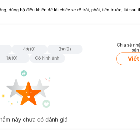
0 & ICTI. Đồ chơi mang thương hiệu
Rastar
bao gồm những mô hình đi
 chất lượng khắt khe của Mỹ, châu Âu, đảm bảo an toàn cho bé khi sử 
, dùng bộ điều khiển để lái chiếc xe rẽ trái, phải, tiến trước, lùi sau 
o cấp, cao su có độ bền cao, không chưa BPA cùng các chất hóa học độ
inh tế, sắc xảo trong từng chi tiết nhỏ.
Chia sẻ nh
)
4
(
0
)
3
(
0
)
sản
Viết
1
(
0
)
Có hình ảnh
hẩm này chưa có đánh giá