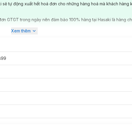
ki sẽ tự động xuất hết hoá đơn cho những hàng hoá mà khách hàng 
đơn GTGT trong ngày nên đảm bảo 100% hàng tại Hasaki là hàng ch
Xem thêm
899
xa thuộc công ty Xinghui Auto Model Co. Ltd có nhà máy đặt tại khu c
 phẩm của
Rastar
đều đáp ứng tiêu chuẩn an toàn quốc tế CE, FCC, 