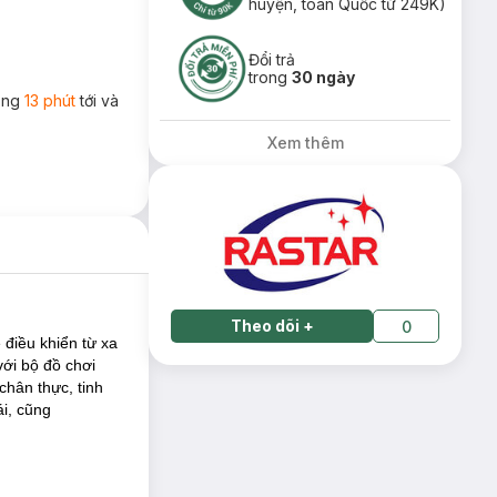
huyện, toàn Quốc từ 249K)
Đổi trả
trong
30 ngày
rong
13 phút
tới và
Xem thêm
Theo dõi
+
0
 điều khiển từ xa
với bộ đồ chơi
chân thực, tinh
ái, cũng