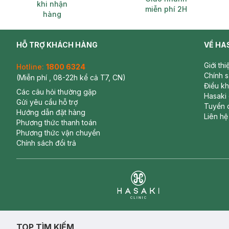
khi nhận
miễn phí 2H
hàng
HỖ TRỢ KHÁCH HÀNG
VỀ HA
Giới th
Hotline:
1800 6324
Chính 
(Miễn phí , 08-22h kể cả T7, CN)
Điều k
Các câu hỏi thường gặp
Hasaki
Gửi yêu cầu hỗ trợ
Tuyển 
Hướng dẫn đặt hàng
Liên hệ
Phương thức thanh toán
Phương thức vận chuyển
Chính sách đổi trả
Clinic
TOP TÌM KIẾM