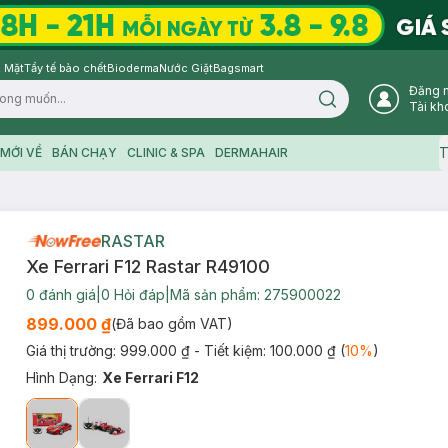
 Mặt
Tẩy tế bào chết
Bioderma
Nước Giặt
Bagsmart
Đăng 
Search icon
Tài kh
T
MỚI VỀ
BÁN CHẠY
CLINIC & SPA
DERMAHAIR
RASTAR
Xe Ferrari F12 Rastar R49100
0
đánh giá
|
0
Hỏi đáp
|
Mã sản phẩm:
275900022
899.000 ₫
(Đã bao gồm VAT)
Giá thị trường:
999.000 ₫
- Tiết kiệm:
100.000 ₫
(
10
%
)
Hình Dạng
:
Xe Ferrari F12