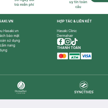
uy tín toàn
trả miễn phí
cầu
SAKI.VN
HỢP TÁC & LIÊN KẾT
iệu Hasaki.vn
Hasaki Clinic
sách bảo mật
Dermahair
hoản sử dụng
 cẩm nang
facebook
THANH TOÁN
instagram
tiktok
dụng
master card
ATM card
visa card
Synctives
Dermahair