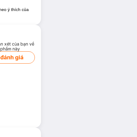
ều khiến từ xa
dụng.
theo ý thích của
c hại khác
ận xét của bạn về
 phẩm này
 đánh giá