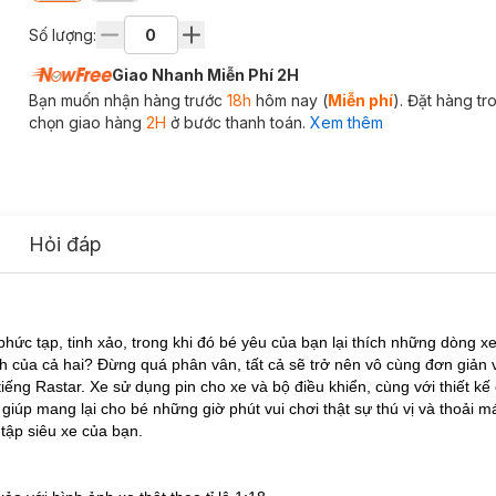
Số lượng:
Giao Nhanh Miễn Phí 2H
Bạn muốn nhận hàng trước
18h
hôm nay (
Miễn phí
). Đặt hàng t
chọn giao hàng
2H
ở bước thanh toán.
Xem thêm
Hỏi đáp
ức tạp, tinh xảo, trong khi đó bé yêu của bạn lại thích những dòng xe
h của cả hai? Đừng quá phân vân, tất cả sẽ trở nên vô cùng đơn giản 
iếng Rastar. Xe sử dụng pin cho xe và bộ điều khiển, cùng với thiết kế 
giúp mang lại cho bé những giờ phút vui chơi thật sự thú vị và thoải m
ập siêu xe của bạn.