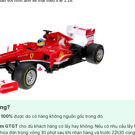
o với hình ảnh xe thật theo tỉ lệ 1:18.
ông?
) 100%
được do có hàng không nguồn gốc trong đó.
ảo với hình ảnh xe thật theo tỉ lệ 1:14.
đơn GTGT
cho dù khách hàng có lấy hay không. Nếu có nhu cầu lấy
 hóa đơn trong vòng 30 phút sau khi nhận hàng và trước 22h30 cùng