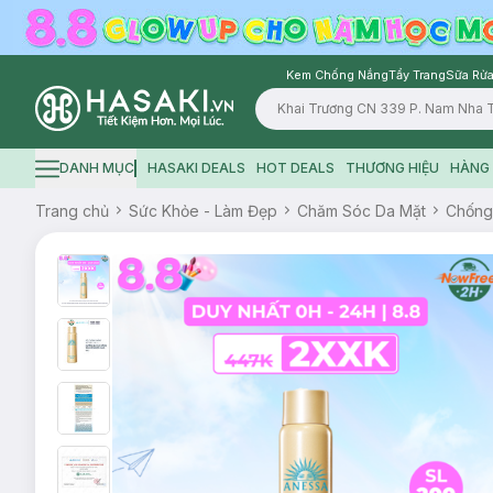
Kem Chống Nắng
Tẩy Trang
Sữa Rửa
Logo
DANH MỤC
HASAKI DEALS
HOT DEALS
THƯƠNG HIỆU
HÀNG 
Hamburger icon
Trang chủ
Sức Khỏe - Làm Đẹp
Chăm Sóc Da Mặt
Chống