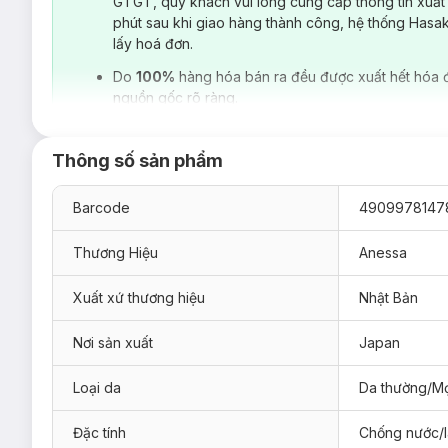
GTGT, quý khách vui lòng cung cấp thông tin xuất
phút sau khi giao hàng thành công, hệ thống Hasa
lấy hoá đơn.
Do
100%
hàng hóa bán ra đều được xuất hết hóa 
nguồn gốc rõ ràng.
Thông số sản phẩm
Barcode
4909978147
Thương Hiệu
Anessa
Xuất xứ thương hiệu
Nhật Bản
Nơi sản xuất
Japan
Loại da
Da thường/Mọ
Đặc tính
Chống nước/lâ