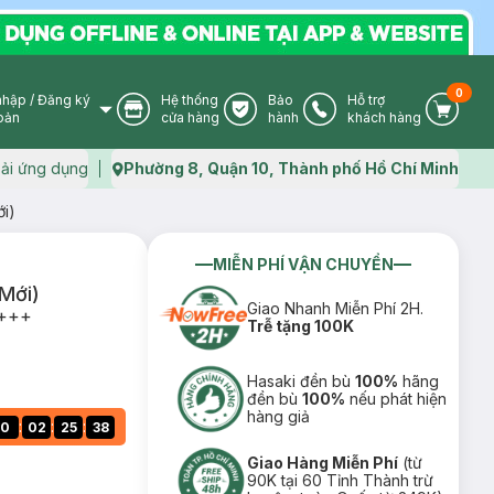
0
nhập
/
Đăng ký
Hệ thống
Bảo
Hỗ trợ
User Icon
Store Icon
Warranty Icon
Phone Icon
Cart I
oản
cửa hàng
hành
khách hàng
ải ứng dụng
Phường 8, Quận 10, Thành phố Hồ Chí Minh
Map icon
i)
MIỄN PHÍ VẬN CHUYỂN
Mới)
Giao Nhanh Miễn Phí 2H.
++++
Trễ tặng 100K
Hasaki đền bù
100%
hãng
đền bù
100%
nếu phát hiện
hàng giả
:
:
:
0
02
25
37
Giao Hàng Miễn Phí
(từ
90K tại 60 Tỉnh Thành trừ