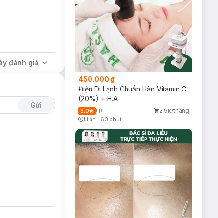
ày đánh giá
450.000 ₫
Điện Di Lạnh Chuẩn Hàn Vitamin C
(20%) + H.A
Gửi
(1)
2.9k/tháng
5.0
1 Lần
|
60 phút
Timer Gray Icon