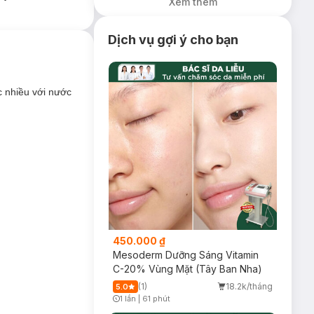
Xem thêm
Dịch vụ gợi ý cho bạn
c nhiều với nước
 da nào?
450.000 ₫
Mesoderm Dưỡng Sáng Vitamin
++:
C-20% Vùng Mặt (Tây Ban Nha)
(1)
18.2k/tháng
5.0
ểm.
1 lần
|
61 phút
Timer Gray Icon