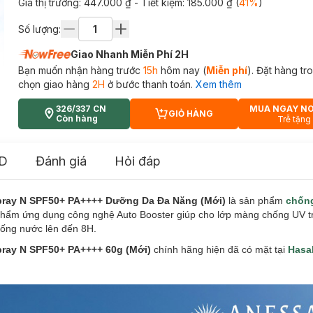
Giá thị trường:
447.000 ₫
- Tiết kiệm:
185.000 ₫
(
41
%
)
Số lượng:
Giao Nhanh Miễn Phí 2H
Bạn muốn nhận hàng trước
15h
hôm nay (
Miễn phí
). Đặt hàng t
chọn giao hàng
2H
ở bước thanh toán.
Xem thêm
326/337 CN
MUA NGAY N
GIỎ HÀNG
CART PLUS ICON
Còn hàng
Trễ tặng
D
Đánh giá
Hỏi đáp
Spray N SPF50+ PA++++ Dưỡng Da Đa Năng (Mới)
là sản phẩm
chốn
phẩm ứng dụng công nghệ Auto Booster giúp cho lớp màng chống UV t
ống nước lên đến 8H.
pray N SPF50+ PA++++ 60g (Mới)
chính hãng hiện đã có mặt tại
Hasa