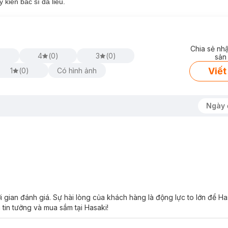
kiến bác sĩ da liễu.
rfect UV Sunscreen Skincare Spray N SPF50+ PA+++
 bản mới với bao bì giấy thân thiện hơn với môi trường.
in
giúp da ẩm mượt, mịn màng, tăng cường độ đàn hồi và săn chắc của
Chia sẻ nh
)
4
(
0
)
3
(
0
)
sản
ta
giúp chống oxy hóa, ngừa lão hóa da.
Viết
1
(
0
)
Có hình ảnh
iải pháp lý tưởng để dặm lại chống nắng trong ngày.
ững trên da qua các tác động bên ngoài.
 oxy hóa và ngăn lão hóa da.
Ngày 
rang.
 gian đánh giá. Sự hài lòng của khách hàng là động lực to lớn để H
 tin tưởng và mua sắm tại Hasaki!