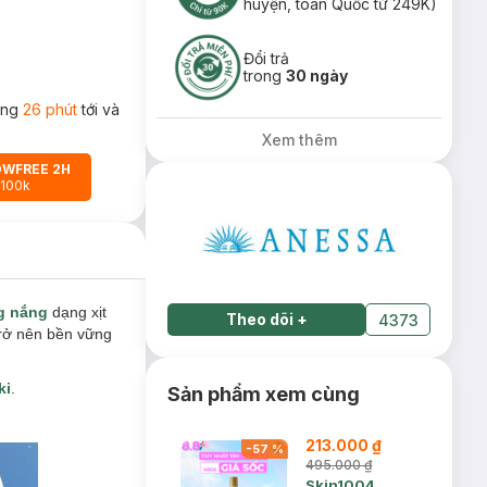
huyện, toàn Quốc từ 249K)
Đổi trả
trong
30 ngày
rong
26 phút
tới và
Xem thêm
OWFREE 2H
 100k
g nắng
dạng xịt
Theo dõi
+
4373
rở nên bền vững
ki
.
Sản phẩm xem cùng
213.000 ₫
-
57
%
495.000 ₫
Skin1004