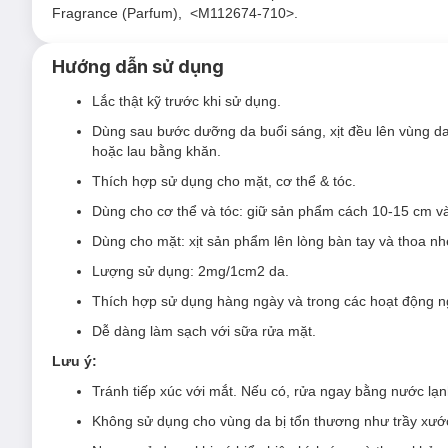
Fragrance (Parfum), <M112674-710>.
Hướng dẫn sử dụng
Lắc thật kỹ trước khi sử dụng.
Dùng sau bước dưỡng da buổi sáng, xịt đều lên vùng da c
hoặc lau bằng khăn.
Thích hợp sử dụng cho mặt, cơ thể & tóc.
Dùng cho cơ thể và tóc: giữ sản phẩm cách 10-15 cm và 
Dùng cho mặt: xịt sản phẩm lên lòng bàn tay và thoa nhẹ
Lượng sử dụng: 2mg/1cm2 da.
Thích hợp sử dụng hàng ngày và trong các hoạt động ng
Xịt Chống Nắng Anessa Perfect UV Sunscreen
Dễ dàng làm sạch với sữa rửa mặt.
Sản phẩm phù hợp cho mọi loại da, đặc biệt da hỗn hợp
Lưu ý:
Đối tượng sử dụng Xịt Chống Nắng Anessa P
Tránh tiếp xúc với mắt. Nếu có, rửa ngay bằng nước lạ
Da dầu thừa - lỗ chân lông to
.
Không sử dụng cho vùng da bị tổn thương như trầy xướ
Da thường xuyên tiếp xúc với ánh nắng, cần một sản phẩm