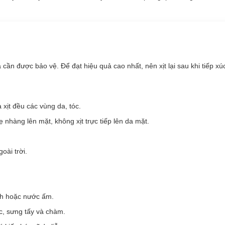
ần được bảo vệ. Để đạt hiệu quả cao nhất, nên xịt lại sau khi tiếp xú
xịt đều các vùng da, tóc.
 nhàng lên mặt, không xịt trực tiếp lên da mặt.
oài trời.
 Skincare Spray N SPF50+ PA++++ phù hợp với loại
 thiên dầu.
erfect UV Sunscreen Skincare Spray N SPF50+ PA++
nh hoặc nước ấm.
c, sưng tấy và chàm.
 tiện lợi cho việc thoa lại nhiều lần trong ngày hoặc sau khi trang đi