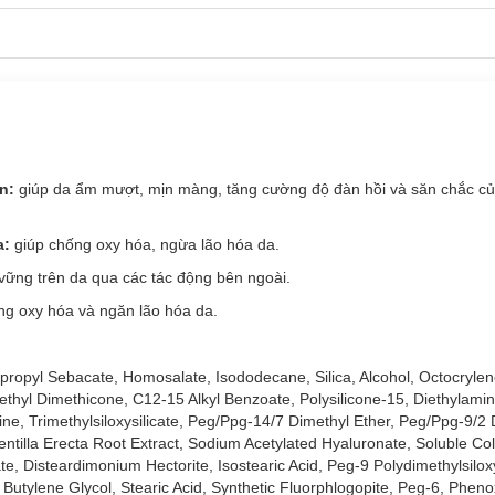
n:
giúp da ẩm mượt, mịn màng, tăng cường độ đàn hồi và săn chắc củ
a:
giúp chống oxy hóa, ngừa lão hóa da.
vững trên da qua các tác động bên ngoài.
g oxy hóa và ngăn lão hóa da.
propyl Sebacate, Homosalate, Isododecane, Silica, Alcohol, Octocrylen
xyethyl Dimethicone, C12-15 Alkyl Benzoate, Polysilicone-15, Diethylam
e, Trimethylsiloxysilicate, Peg/Ppg-14/7 Dimethyl Ether, Peg/Ppg-9/2 
entilla Erecta Root Extract, Sodium Acetylated Hyaluronate, Soluble Col
te, Disteardimonium Hectorite, Isostearic Acid, Peg-9 Polydimethylsilox
 Butylene Glycol, Stearic Acid, Synthetic Fluorphlogopite, Peg-6, Phen