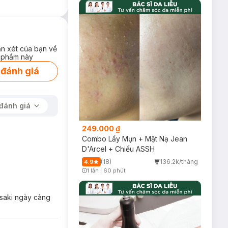
+:
 làn da, dưỡng
ận xét của bạn về
 phẩm này
 đánh giá
đánh giá
249.000 ₫
Combo Lấy Mụn + Mặt Nạ Jean
D'Arcel + Chiếu ASSH
(18)
136.2k/tháng
4.9
1 lần
|
60 phút
Timer Gray Icon
asaki ngày càng