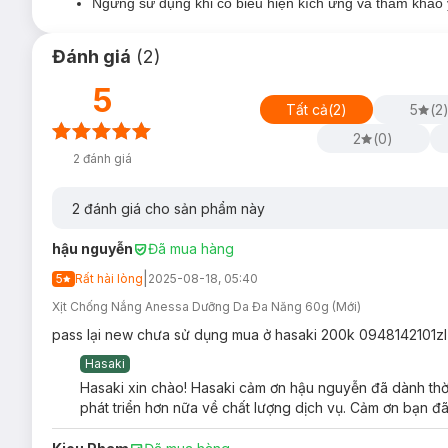
Ngưng sử dụng khi có biểu hiện kích ứng và tham khảo ý 
Ưu thế nổi bậ
t của Xịt Chống Nắng Anessa Pe
Xịt chống nắng ANESSA Gold Spray SPF50+ PA++++ phiên
Đánh giá
(
2
)
Phức hợp dưỡng ẩm Super Hyaluronic Acid, Glycer
da căng bóng mịn màng.
5
Tất cả
(
2
)
5
(
2
Chiết xuất Trà Tía, Trà Xanh, Rễ Cây Potentilla Erec
2
(
0
)
Kết cấu xịt phun sương mỏng, bao phủ đều bề mặt da. G
2
đánh giá
Công nghệ Auto Booster
giúp màng lọc UV luôn bền v
Bổ sung tinh chất Sun Essence
giúp dưỡng ẩm, chống
2
đánh giá cho sản phẩm này
Có thể làm sạch với xà phòng mà không cần dùng tẩy t
hậu nguyễn
Đã mua hàng
|
5
Rất hài lòng
2025-08-18, 05:40
Xịt Chống Nắng Anessa Dưỡng Da Đa Năng 60g (Mới)
pass lại new chưa sử dụng mua ở hasaki 200k 0948142101zl
Hasaki
Hasaki xin chào! Hasaki cảm ơn hậu nguyễn đã dành thời
phát triển hơn nữa về chất lượng dịch vụ. Cảm ơn bạn đã