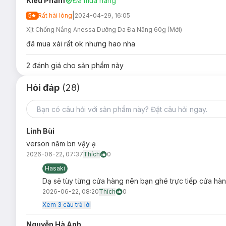
Kieu Pham
Đã mua hàng
|
5
Rất hài lòng
2024-04-29, 16:05
Xịt Chống Nắng Anessa Dưỡng Da Đa Năng 60g (Mới)
đã mua xài rất ok nhưng hao nha
2
đánh giá cho sản phẩm này
Hỏi đáp
(28)
Linh Bùi
verson năm bn vậy ạ
2026-06-22, 07:37
Thích
0
Hasaki
Dạ sẽ tùy từng cửa hàng nên bạn ghé trực tiếp cửa hà
2026-06-22, 08:20
Thích
0
Xem
3
câu trả lời
Nguyễn Hà Anh