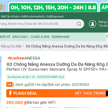
 Mặt
Tẩy tế bào chết
Bioderma
Nước Giặt
Bagsmart
Đăng 
Search icon
Tài kh
T
MỚI VỀ
BÁN CHẠY
CLINIC & SPA
DERMAHAIR
 Nắng Da Mặt
Xịt Chống Nắng Anessa Dưỡng Da Đa Năng 60g (Mớ
ANESSA
Xịt Chống Nắng Anessa Dưỡng Da Đa Năng 60g (
Perfect UV Sunscreen Skincare Spray N SPF50+ PA
Số công bố với Bộ Y Tế : 212755/23/CBMP-QLD
5
2
đánh giá
|
28
Hỏi đáp
|
Mã sản phẩm:
422218363
KẾT THÚC TRONG
262.000 ₫
(Đã bao gồm VAT)