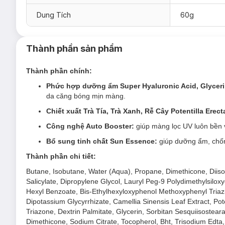
Dung Tích
60g
Thành phần sản phẩm
Thành phần chính:
Phức hợp dưỡng ẩm Super Hyaluronic Acid, Glyceri
da căng bóng mịn màng.
Chiết xuất Trà Tía, Trà Xanh, Rễ Cây Potentilla Erect
Công nghệ Auto Booster:
giúp màng lọc UV luôn bền 
Bổ sung tinh chất Sun Essence:
giúp dưỡng ẩm, chốn
Thành phần chi tiết:
Butane, Isobutane, Water (Aqua), Propane, Dimethicone, Diiso
Salicylate, Dipropylene Glycol, Lauryl Peg-9 Polydimethylsilo
Hexyl Benzoate, Bis-Ethylhexyloxyphenol Methoxyphenyl Triazin
Dipotassium Glycyrrhizate, Camellia Sinensis Leaf Extract, Pot
Triazone, Dextrin Palmitate, Glycerin, Sorbitan Sesquiisosteara
Dimethicone, Sodium Citrate, Tocopherol, Bht, Trisodium Edta,