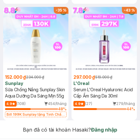
-
35
%
-
43
%
152.000 ₫
297.000 ₫
234.000 ₫
519.000 ₫
Sunplay
L'Oreal
Sữa Chống Nắng Sunplay Skin
Serum L'Oreal Hyaluronic Acid
Aqua Dưỡng Da Sáng Mịn 55g
Cấp Ẩm Sáng Da 30ml
(108)
454/tháng
(27)
279/tháng
4.9
4.9
48
%
44
%
Bill 199K Sunplay tặng Tinh Chất
Chống Nắng 7g trị giá 30K (SL có
hạn)
Bạn đã có tài khoản Hasaki?
Đăng nhập