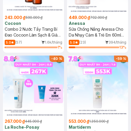
243.000 ₫
449.000 ₫
590.000 ₫
702.000 ₫
Cocoon
Anessa
Combo 2 Nước Tẩy Trang Bí
Sữa Chống Nắng Anessa Cho
Đao Cocoon Làm Sạch & Giảm
Da Nhạy Cảm & Trẻ Em 60ml
Dầu 500ml
(Mới)
(57)
1.6k/tháng
(23)
394/tháng
5.0
5.0
1
%
13
%
-
40
%
-
59
%
267.000 ₫
553.000 ₫
445.000 ₫
1.350.000 ₫
La Roche-Posay
Martiderm