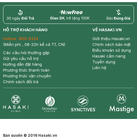
return
nowfree
price
HỖ TRỢ KHÁCH HÀNG
VỀ HASAKI.VN
Hotline:
1800 6324
Giới thiệu Hasaki.vn
(Miễn phí , 08-22h kể cả T7, CN)
Chính sách bảo mật
Điều khoản sử dụng
Các câu hỏi thường gặp
Hasaki cẩm nang
Gửi yêu cầu hỗ trợ
Tuyển dụng
Hướng dẫn đặt hàng
Liên hệ
Phương thức thanh toán
Phương thức vận chuyển
Chính sách đổi trả
Synctives
Clinic
Dermahair
Mastige
Bản quyền © 2016 Hasaki.vn