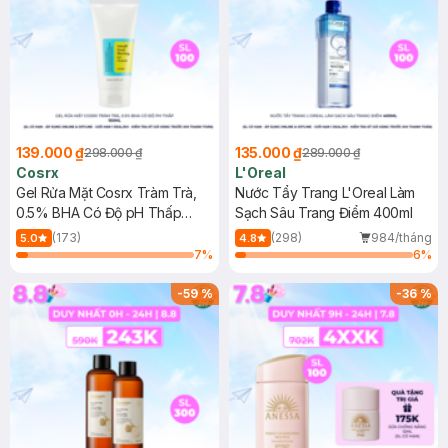
139.000 ₫
135.000 ₫
298.000 ₫
289.000 ₫
Cosrx
L'Oreal
Gel Rửa Mặt Cosrx Tràm Trà,
Nước Tẩy Trang L'Oreal Làm
0.5% BHA Có Độ pH Thấp
Sạch Sâu Trang Điểm 400ml
150ml
(173)
(298)
984/tháng
5.0
4.8
7
%
6
%
-
59
%
-
36
%