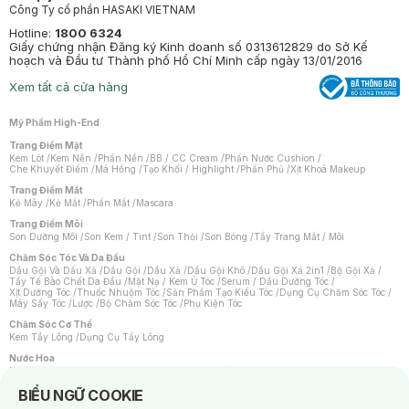
Công Ty cổ phần HASAKI VIETNAM
Hotline:
1800 6324
Giấy chứng nhận Đăng ký Kinh doanh số 0313612829 do Sở Kế
hoạch và Đầu tư Thành phố Hồ Chí Minh cấp ngày 13/01/2016
Xem tất cả cửa hàng
Mỹ Phẩm High-End
Trang Điểm Mặt
Kem Lót
/
Kem Nền
/
Phấn Nền
/
BB / CC Cream
/
Phấn Nước Cushion
/
Che Khuyết Điểm
/
Má Hồng
/
Tạo Khối / Highlight
/
Phấn Phủ
/
Xịt Khoá Makeup
Trang Điểm Mắt
Kẻ Mày
/
Kẻ Mắt
/
Phấn Mắt
/
Mascara
Trang Điểm Môi
Son Dưỡng Môi
/
Son Kem / Tint
/
Son Thỏi
/
Son Bóng
/
Tẩy Trang Mắt / Môi
Chăm Sóc Tóc Và Da Đầu
Dầu Gội Và Dầu Xả
/
Dầu Gội
/
Dầu Xả
/
Dầu Gội Khô
/
Dầu Gội Xả 2in1
/
Bộ Gội Xả
/
Tẩy Tế Bào Chết Da Đầu
/
Mặt Nạ / Kem Ủ Tóc
/
Serum / Dầu Dưỡng Tóc
/
Xịt Dưỡng Tóc
/
Thuốc Nhuộm Tóc
/
Sản Phẩm Tạo Kiểu Tóc
/
Dụng Cụ Chăm Sóc Tóc
/
Máy Sấy Tóc
/
Lược
/
Bộ Chăm Sóc Tóc
/
Phụ Kiện Tóc
Chăm Sóc Cơ Thể
Kem Tẩy Lông
/
Dụng Cụ Tẩy Lông
Nước Hoa
Nước Hoa Nữ
/
Nước Hoa Nam
/
Nước Hoa Cao Cấp
/
Xịt Thơm Toàn Thân
/
Nước Hoa Vùng Kín
Notice about cookies usage
BIỂU NGỮ COOKIE
Chăm Sóc Cá Nhân