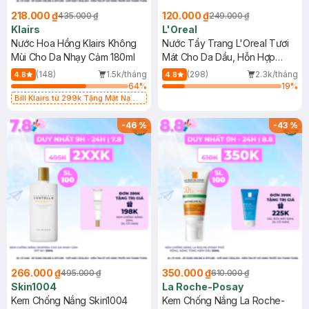
218.000 ₫
120.000 ₫
435.000 ₫
249.000 ₫
Klairs
L'Oreal
Nước Hoa Hồng Klairs Không
Nước Tẩy Trang L'Oreal Tươi
Mùi Cho Da Nhạy Cảm 180ml
Mát Cho Da Dầu, Hỗn Hợp
400ml
(148)
1.5k/tháng
(298)
2.3k/tháng
4.8
4.8
64
%
19
%
Bill Klairs từ 299k Tặng Mặt Nạ
Làm Dịu Da & Kiểm Soát Dầu Nhờn
25ml (SL Có Hạn)
-
46
%
-
43
%
266.000 ₫
350.000 ₫
495.000 ₫
610.000 ₫
Skin1004
La Roche-Posay
Kem Chống Nắng Skin1004
Kem Chống Nắng La Roche-