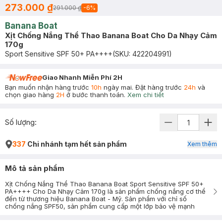
273.000 ₫
291.000 ₫
-
6
%
Banana Boat
Xịt Chống Nắng Thể Thao Banana Boat Cho Da Nhạy Cảm
170g
Sport Sensitive SPF 50+ PA++++
(SKU:
422204991
)
Giao Nhanh Miễn Phí 2H
Bạn muốn nhận hàng trước
10h
ngày mai. Đặt hàng trước
24h
và
chọn giao hàng
2H
ở bước thanh toán.
Xem chi tiết
Số lượng:
337
Chi nhánh tạm hết sản phẩm
Xem thêm
Mô tả sản phẩm
Xịt Chống Nắng Thể Thao Banana Boat Sport Sensitive SPF 50+
PA++++ Cho Da Nhạy Cảm 170g là sản phẩm chống nắng cơ thể
đến từ thương hiệu Banana Boat - Mỹ. Sản phẩm với chỉ số
chống nắng SPF50, sản phẩm cung cấp một lớp bảo vệ mạnh