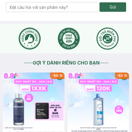
Gửi
GỢI Ý DÀNH RIÊNG CHO BẠN
-
50
%
-
52
%