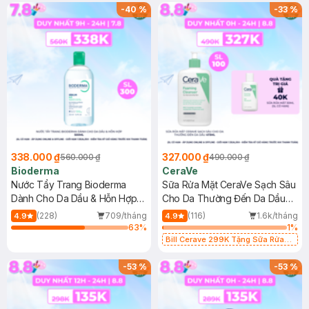
-
40
%
-
33
%
338.000 ₫
327.000 ₫
560.000 ₫
490.000 ₫
Bioderma
CeraVe
Nước Tẩy Trang Bioderma
Sữa Rửa Mặt CeraVe Sạch Sâu
Dành Cho Da Dầu & Hỗn Hợp
Cho Da Thường Đến Da Dầu
500ml
473ml
(228)
709/tháng
(116)
1.6k/tháng
4.9
4.9
63
%
1
%
Bill Cerave 299K Tặng Sữa Rửa
Mặt Cerave 30ml (SL có hạn)
-
53
%
-
53
%