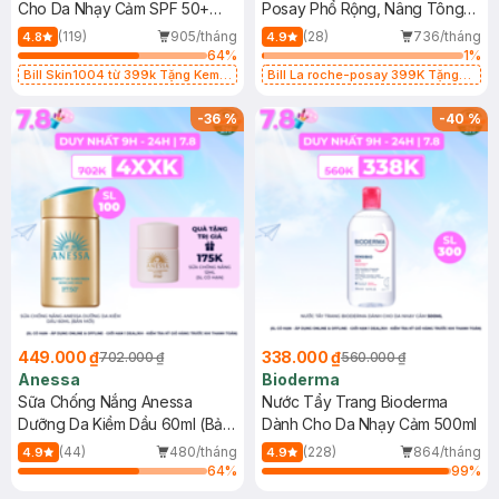
Cho Da Nhạy Cảm SPF 50+
Posay Phổ Rộng, Nâng Tông
50ml
Kiềm Dầu 50ml
(119)
905/tháng
(28)
736/tháng
4.8
4.9
64
%
1
%
Bill Skin1004 từ 399k Tặng Kem
Bill La roche-posay 399K Tặng
Chống Nắng Cho Da Nhạy Cảm
Gel rửa mặt da dầu nhạy cảm 50ml
SPF 50+ 20ml (SL Có Hạn)
(SL có hạn)
-
36
%
-
40
%
449.000 ₫
338.000 ₫
702.000 ₫
560.000 ₫
Anessa
Bioderma
Sữa Chống Nắng Anessa
Nước Tẩy Trang Bioderma
Dưỡng Da Kiềm Dầu 60ml (Bản
Dành Cho Da Nhạy Cảm 500ml
Mới)
(44)
480/tháng
(228)
864/tháng
4.9
4.9
64
%
99
%