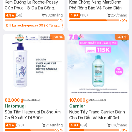
Kem Dưỡng La Roche-Posay
Kem Chống Nắng MartiDerm
Giúp Phục Hồi Da Đa Công
Phổ Rộng Bảo Vệ Toàn Diện
Dụng 40ml
40ml
(56)
932/tháng
(110)
251/tháng
4.9
4.9
1
%
75
%
Bill La roche-posay 399K Tặng
Gel rửa mặt da dầu nhạy cảm 50ml
(SL có hạn)
-
60
%
-
49
%
82.000 ₫
107.000 ₫
205.000 ₫
209.000 ₫
Hatomugi
Garnier
Sữa Tắm Hatomugi Dưỡng Ẩm
Nước Tẩy Trang Garnier Dành
Chiết Xuất Ý Dĩ 800ml
Cho Da Dầu Và Mụn 400ml
(Mới)
(123)
714/tháng
(69)
1.1k/tháng
4.9
4.9
52
%
30
%