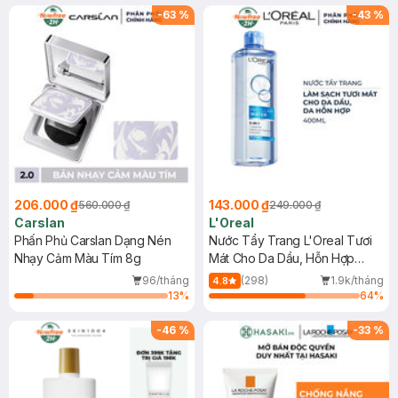
-
63
%
-
43
%
206.000 ₫
143.000 ₫
560.000 ₫
249.000 ₫
Carslan
L'Oreal
Phấn Phủ Carslan Dạng Nén
Nước Tẩy Trang L'Oreal Tươi
Nhạy Cảm Màu Tím 8g
Mát Cho Da Dầu, Hỗn Hợp
400ml
96/tháng
(298)
1.9k/tháng
4.8
13
%
64
%
-
46
%
-
33
%