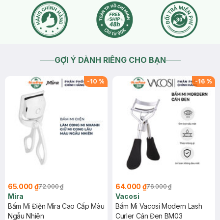
GỢI Ý DÀNH RIÊNG CHO BẠN
-
10
%
-
16
%
65.000 ₫
64.000 ₫
72.000 ₫
76.000 ₫
Mira
Vacosi
Bấm Mi Điện Mira Cao Cấp Màu
Bấm Mi Vacosi Modern Lash
Ngẫu Nhiên
Curler Cán Đen BM03