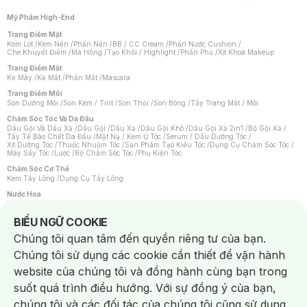
Mỹ Phẩm High-End
Trang Điểm Mặt
Kem Lót
/
Kem Nền
/
Phấn Nền
/
BB / CC Cream
/
Phấn Nước Cushion
/
Che Khuyết Điểm
/
Má Hồng
/
Tạo Khối / Highlight
/
Phấn Phủ
/
Xịt Khoá Makeup
Trang Điểm Mắt
Kẻ Mày
/
Kẻ Mắt
/
Phấn Mắt
/
Mascara
Trang Điểm Môi
Son Dưỡng Môi
/
Son Kem / Tint
/
Son Thỏi
/
Son Bóng
/
Tẩy Trang Mắt / Môi
Chăm Sóc Tóc Và Da Đầu
Dầu Gội Và Dầu Xả
/
Dầu Gội
/
Dầu Xả
/
Dầu Gội Khô
/
Dầu Gội Xả 2in1
/
Bộ Gội Xả
/
Tẩy Tế Bào Chết Da Đầu
/
Mặt Nạ / Kem Ủ Tóc
/
Serum / Dầu Dưỡng Tóc
/
Xịt Dưỡng Tóc
/
Thuốc Nhuộm Tóc
/
Sản Phẩm Tạo Kiểu Tóc
/
Dụng Cụ Chăm Sóc Tóc
/
Máy Sấy Tóc
/
Lược
/
Bộ Chăm Sóc Tóc
/
Phụ Kiện Tóc
Chăm Sóc Cơ Thể
Kem Tẩy Lông
/
Dụng Cụ Tẩy Lông
Nước Hoa
Nước Hoa Nữ
/
Nước Hoa Nam
/
Nước Hoa Cao Cấp
/
Xịt Thơm Toàn Thân
/
Nước Hoa Vùng Kín
Notice about cookies usage
BIỂU NGỮ COOKIE
Chăm Sóc Cá Nhân
Chúng tôi quan tâm đến quyền riêng tư của bạn.
Chống Muỗi
/
Khẩu Trang
/
Máy Massage
/
Mặt Nạ Xông Hơi
/
Nước Rửa Tay
/
Sản Phẩm Chăm Sóc Khác
/
Bàn Chải Đánh Răng
/
Bàn Chải Điện
/
Chúng tôi sử dụng các cookie cần thiết để vận hành
Hỗ Trợ Trắng Răng
/
Kem Đánh Răng
/
Máy Tăm Nước
/
Nước Súc Miệng
/
Tăm / Chỉ Nha Khoa
/
Xịt Thơm Miệng
/
Dung Dịch Vệ Sinh
/
Dưỡng Vùng Kín
/
website của chúng tôi và đồng hành cùng bạn trong
Khăn Ướt Vệ Sinh Vùng Kín
/
Băng Vệ Sinh
/
Tampon
/
Bọt Cạo Râu
/
Dao Cạo Râu
/
Máy Cạo Râu
suốt quá trình điều hướng. Với sự đồng ý của bạn,
Vấn Đề Về Da
chúng tôi và các đối tác của chúng tôi cũng sử dụng
Da Dầu / Lỗ Chân Lông To
/
Da Khô / Mất Nước
/
Da Lão Hóa
/
Da Mụn
/