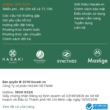
Hotline:
1800 6324
Giới thiệu Hasaki.vn
(Miễn phí , 08-22h kể cả T7, CN)
Chính sách bảo mật
Điều khoản sử dụng
Các câu hỏi thường gặp
Hasaki cẩm nang
Gửi yêu cầu hỗ trợ
Tuyển dụng
Hướng dẫn đặt hàng
Liên hệ
Phương thức thanh toán
Phương thức vận chuyển
Chính sách đổi trả
Synctives
Clinic
Dermahair
Mastige
Bản quyền © 2016 Hasaki.vn
Công Ty cổ phần HASAKI VIETNAM
Hotline:
1800 6324
Giấy chứng nhận Đăng ký Kinh doanh số 0313612829 do Sở Kế
hoạch và Đầu tư Thành phố Hồ Chí Minh cấp ngày 13/01/2016
Xem tất cả cửa hàng