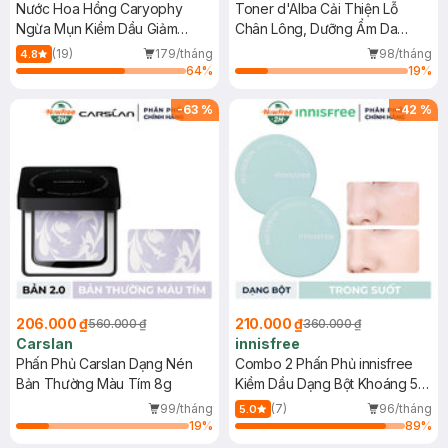
Nước Hoa Hồng Caryophy
Toner d'Alba Cải Thiện Lỗ
Ngừa Mụn Kiềm Dầu Giảm
Chân Lông, Dưỡng Ẩm Da
Thâm 300ml
180ml
(19)
179/tháng
98/tháng
4.8
64
%
19
%
-
63
%
-
42
%
206.000 ₫
210.000 ₫
560.000 ₫
360.000 ₫
Carslan
innisfree
Phấn Phủ Carslan Dạng Nén
Combo 2 Phấn Phủ innisfree
Bản Thường Màu Tím 8g
Kiềm Dầu Dạng Bột Khoáng 5g
(Mới)
99/tháng
(7)
96/tháng
5.0
19
%
89
%