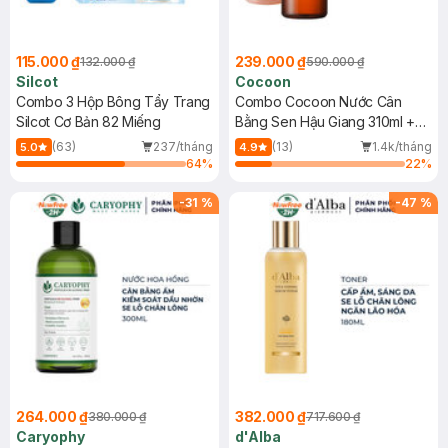
115.000 ₫
239.000 ₫
132.000 ₫
590.000 ₫
Silcot
Cocoon
Combo 3 Hộp Bông Tẩy Trang
Combo Cocoon Nước Cân
Silcot Cơ Bản 82 Miếng
Bằng Sen Hậu Giang 310ml +
Nước Tẩy Trang Bí Đao 500ml
(63)
237/tháng
(13)
1.4k/tháng
5.0
4.9
64
%
22
%
-
31
%
-
47
%
264.000 ₫
382.000 ₫
380.000 ₫
717.600 ₫
Caryophy
d'Alba