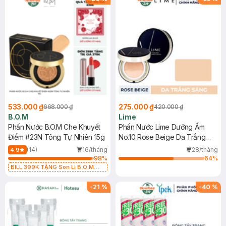
533.000 ₫
275.000 ₫
668.000 ₫
420.000 ₫
B.O.M
Lime
Phấn Nước B.O.M Che Khuyết
Phấn Nước Lime Dưỡng Ẩm
Điểm #23N Tông Tự Nhiên 15g
No.10 Rose Beige Da Trắng
Sáng 20g
(14)
16/tháng
28/tháng
4.9
98
%
64
%
BILL 399K TẶNG Son Lì B.O.M
802 Đỏ Cherry 3.3g trị giá 378K
(SL có hạn)
-
21
%
-
40
%