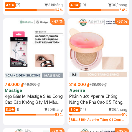
(7)
31/tháng
(19)
30/tháng
4.9
4.8
64
%
64
%
-
47
%
-
57
%
79.000 ₫
318.000 ₫
149.000 ₫
738.000 ₫
Mastige
Aperire
Kẹp Bấm Mi Mastige Siêu Cong
Phấn Nước Aperire Chống
Cao Cấp Không Gãy Mi Màu
Nắng Che Phủ Cao 0.5 Tông
Bạc
Trắng Sáng 13g
(1)
20/tháng
(14)
36/tháng
5.0
5.0
63
%
5
%
BILL 319K Aperire Tặng 01 Combo
2 Mặt Nạ Sur.Medic+ Cấp Nước,
Cấp Ẩm 30g (SL có hạn)
-
20
%
-
35
%