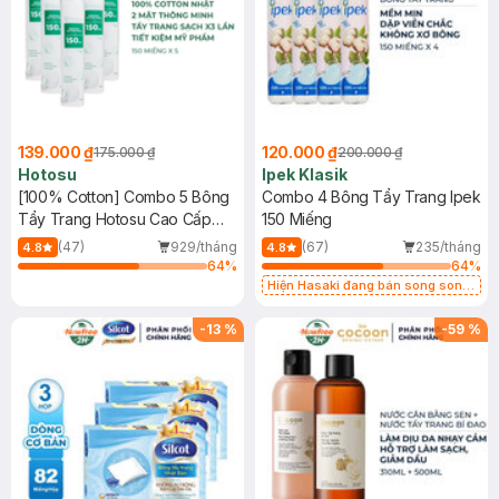
139.000 ₫
120.000 ₫
175.000 ₫
200.000 ₫
Hotosu
Ipek Klasik
[100% Cotton] Combo 5 Bông
Combo 4 Bông Tẩy Trang Ipek
Tẩy Trang Hotosu Cao Cấp
150 Miếng
150 Miếng
(47)
929/tháng
(67)
235/tháng
4.8
4.8
64
%
64
%
Hiện Hasaki đang bán song song
2 mẫu cũ - mới
-
13
%
-
59
%