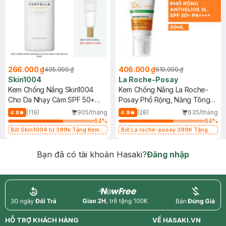
266.000 ₫
406.000 ₫
495.000 ₫
610.000 ₫
Skin1004
La Roche-Posay
Kem Chống Nắng Skin1004
Kem Chống Nắng La Roche-
Cho Da Nhạy Cảm SPF 50+
Posay Phổ Rộng, Nâng Tông
50ml
Kiềm Dầu 50ml
(119)
905/tháng
(28)
635/tháng
4.8
4.9
64
%
64
%
Bill Skin1004 từ 399k Tặng Kem
Bill La roche-posay 399K Tặng
Chống Nắng Cho Da Nhạy Cảm
Gel rửa mặt da dầu nhạy cảm 50ml
SPF 50+ 20ml (SL Có Hạn)
(SL có hạn)
Bạn đã có tài khoản Hasaki?
Đăng nhập
return
nowfree
price
HỖ TRỢ KHÁCH HÀNG
VỀ HASAKI.VN