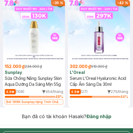
-
35
%
-
42
%
152.000 ₫
302.000 ₫
234.000 ₫
519.000 ₫
Sunplay
L'Oreal
Sữa Chống Nắng Sunplay Skin
Serum L'Oreal Hyaluronic Acid
Aqua Dưỡng Da Sáng Mịn 55g
Cấp Ẩm Sáng Da 30ml
(108)
454/tháng
(27)
275/tháng
4.9
4.9
48
%
44
%
Bill 199K Sunplay tặng Tinh Chất
Chống Nắng 7g trị giá 30K (SL có
hạn)
Bạn đã có tài khoản Hasaki?
Đăng nhập