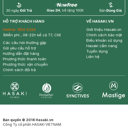
return
nowfree
price
HỖ TRỢ KHÁCH HÀNG
VỀ HASAKI.VN
Hotline:
1800 6324
Giới thiệu Hasaki.vn
(Miễn phí , 08-22h kể cả T7, CN)
Chính sách bảo mật
Điều khoản sử dụng
Các câu hỏi thường gặp
Hasaki cẩm nang
Gửi yêu cầu hỗ trợ
Tuyển dụng
Hướng dẫn đặt hàng
Liên hệ
Phương thức thanh toán
Phương thức vận chuyển
Chính sách đổi trả
Synctives
Clinic
Dermahair
Mastige
Bản quyền © 2016 Hasaki.vn
Công Ty cổ phần HASAKI VIETNAM