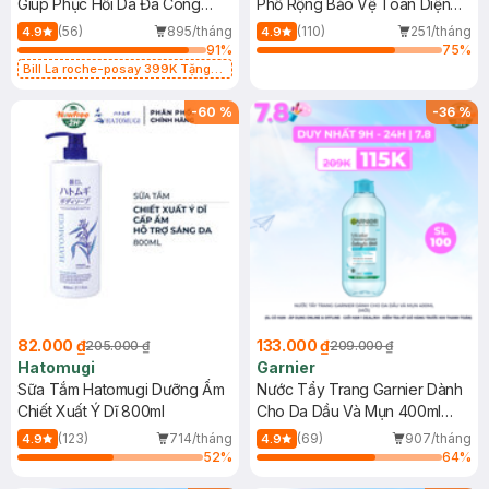
Giúp Phục Hồi Da Đa Công
Phổ Rộng Bảo Vệ Toàn Diện
Dụng 40ml
40ml
(56)
895/tháng
(110)
251/tháng
4.9
4.9
91
%
75
%
Bill La roche-posay 399K Tặng
Gel rửa mặt da dầu nhạy cảm 50ml
(SL có hạn)
-
60
%
-
36
%
82.000 ₫
133.000 ₫
205.000 ₫
209.000 ₫
Hatomugi
Garnier
Sữa Tắm Hatomugi Dưỡng Ẩm
Nước Tẩy Trang Garnier Dành
Chiết Xuất Ý Dĩ 800ml
Cho Da Dầu Và Mụn 400ml
(Mới)
(123)
714/tháng
(69)
907/tháng
4.9
4.9
52
%
64
%