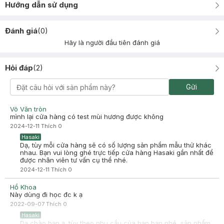
Hướng dẫn sử dụng
Đánh giá
(
0
)
Hãy là người đầu tiên đánh giá
Hỏi đáp
(
2
)
Gửi
Võ Văn tròn
mình lại cửa hàng có test mùi hương được không
2024-12-11
Thích
0
Hasaki
Dạ, tùy mỗi cửa hàng sẽ có số lượng sản phẩm mẫu thử khác
nhau. Bạn vui lòng ghé trực tiếp cửa hàng Hasaki gần nhất để
được nhân viên tư vấn cụ thể nhé.
2024-12-11
Thích
0
Hồ Khoa
Này dùng đi học đc k ạ
2022-09-07
Thích
0
Hasaki
Dạ chào bạn ạ. tùy theo nhu cầu của bạn bạn nhé, sản phẩm