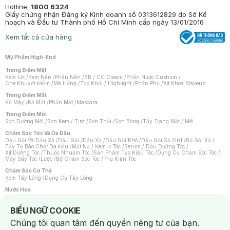
Hotline:
1800 6324
Giấy chứng nhận Đăng ký Kinh doanh số 0313612829 do Sở Kế
hoạch và Đầu tư Thành phố Hồ Chí Minh cấp ngày 13/01/2016
Xem tất cả cửa hàng
Mỹ Phẩm High-End
Trang Điểm Mặt
Kem Lót
/
Kem Nền
/
Phấn Nền
/
BB / CC Cream
/
Phấn Nước Cushion
/
Che Khuyết Điểm
/
Má Hồng
/
Tạo Khối / Highlight
/
Phấn Phủ
/
Xịt Khoá Makeup
Trang Điểm Mắt
Kẻ Mày
/
Kẻ Mắt
/
Phấn Mắt
/
Mascara
Trang Điểm Môi
Son Dưỡng Môi
/
Son Kem / Tint
/
Son Thỏi
/
Son Bóng
/
Tẩy Trang Mắt / Môi
Chăm Sóc Tóc Và Da Đầu
Dầu Gội Và Dầu Xả
/
Dầu Gội
/
Dầu Xả
/
Dầu Gội Khô
/
Dầu Gội Xả 2in1
/
Bộ Gội Xả
/
Tẩy Tế Bào Chết Da Đầu
/
Mặt Nạ / Kem Ủ Tóc
/
Serum / Dầu Dưỡng Tóc
/
Xịt Dưỡng Tóc
/
Thuốc Nhuộm Tóc
/
Sản Phẩm Tạo Kiểu Tóc
/
Dụng Cụ Chăm Sóc Tóc
/
Máy Sấy Tóc
/
Lược
/
Bộ Chăm Sóc Tóc
/
Phụ Kiện Tóc
Chăm Sóc Cơ Thể
Kem Tẩy Lông
/
Dụng Cụ Tẩy Lông
Nước Hoa
Nước Hoa Nữ
/
Nước Hoa Nam
/
Nước Hoa Cao Cấp
/
Xịt Thơm Toàn Thân
/
Nước Hoa Vùng Kín
Notice about cookies usage
BIỂU NGỮ COOKIE
Chăm Sóc Cá Nhân
Chúng tôi quan tâm đến quyền riêng tư của bạn.
Chống Muỗi
/
Khẩu Trang
/
Máy Massage
/
Mặt Nạ Xông Hơi
/
Nước Rửa Tay
/
Sản Phẩm Chăm Sóc Khác
/
Bàn Chải Đánh Răng
/
Bàn Chải Điện
/