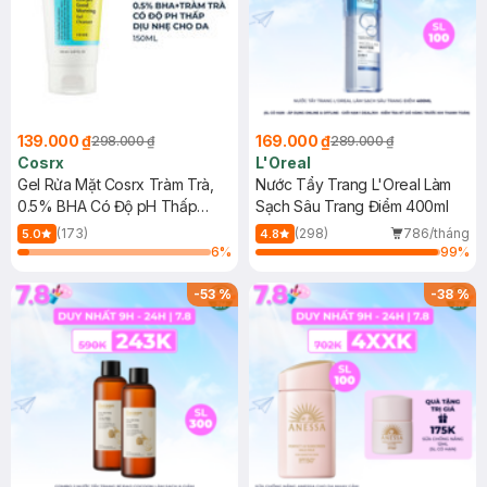
139.000 ₫
169.000 ₫
298.000 ₫
289.000 ₫
Cosrx
L'Oreal
Gel Rửa Mặt Cosrx Tràm Trà,
Nước Tẩy Trang L'Oreal Làm
0.5% BHA Có Độ pH Thấp
Sạch Sâu Trang Điểm 400ml
150ml
(173)
(298)
786/tháng
5.0
4.8
6
%
99
%
-
53
%
-
38
%