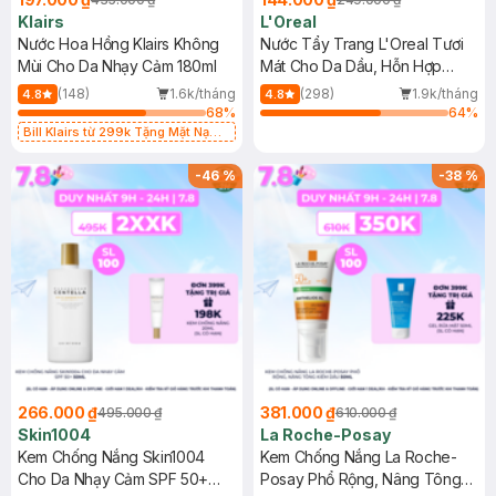
Klairs
L'Oreal
Nước Hoa Hồng Klairs Không
Nước Tẩy Trang L'Oreal Tươi
Mùi Cho Da Nhạy Cảm 180ml
Mát Cho Da Dầu, Hỗn Hợp
400ml
(148)
1.6k/tháng
(298)
1.9k/tháng
4.8
4.8
68
%
64
%
Bill Klairs từ 299k Tặng Mặt Nạ
Làm Dịu Da & Kiểm Soát Dầu Nhờn
25ml (SL Có Hạn)
-
46
%
-
38
%
266.000 ₫
381.000 ₫
495.000 ₫
610.000 ₫
Skin1004
La Roche-Posay
Kem Chống Nắng Skin1004
Kem Chống Nắng La Roche-
Cho Da Nhạy Cảm SPF 50+
Posay Phổ Rộng, Nâng Tông