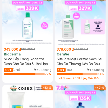
343.000 ₫
378.000 ₫
560.000 ₫
490.000 ₫
Bioderma
CeraVe
Nước Tẩy Trang Bioderma
Sữa Rửa Mặt CeraVe Sạch Sâu
Dành Cho Da Dầu & Hỗn Hợp
Cho Da Thường Đến Da Dầu
500ml
473ml
(228)
698/tháng
(116)
1.4k/tháng
4.9
4.9
77
%
64
%
Bill Cerave 299K Tặng Sữa Rửa
Mặt Cerave 30ml (SL có hạn)
-
53
%
-
42
%