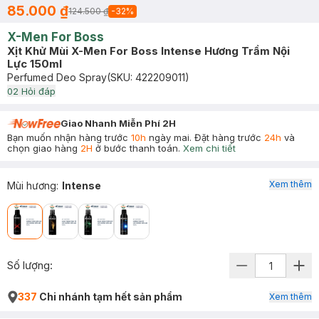
85.000 ₫
124.500 ₫
-
32
%
X-Men For Boss
Xịt Khử Mùi X-Men For Boss Intense Hương Trầm Nội
Lực 150ml
Perfumed Deo Spray
(SKU:
422209011
)
0
2
Hỏi đáp
Giao Nhanh Miễn Phí 2H
Bạn muốn nhận hàng trước
10h
ngày mai. Đặt hàng trước
24h
và
chọn giao hàng
2H
ở bước thanh toán.
Xem chi tiết
Xem thêm
Mùi hương
:
Intense
Số lượng:
337
Chi nhánh tạm hết sản phẩm
Xem thêm