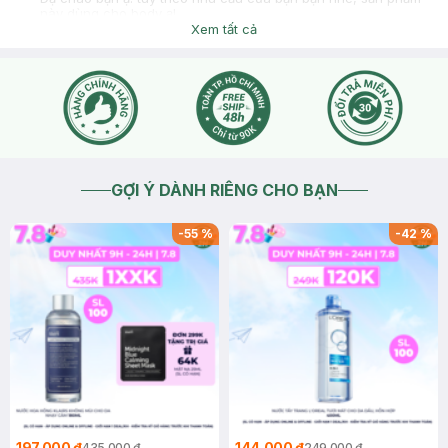
này dùng cho body ạ!
Xem tất cả
2022-09-07
Thích
0
GỢI Ý DÀNH RIÊNG CHO BẠN
-
55
%
-
42
%
197.000 ₫
144.000 ₫
435.000 ₫
249.000 ₫