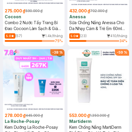
275.000 ₫
432.000 ₫
590.000 ₫
702.000 ₫
Cocoon
Anessa
Combo 2 Nước Tẩy Trang Bí
Sữa Chống Nắng Anessa Cho
Đao Cocoon Làm Sạch & Giảm
Da Nhạy Cảm & Trẻ Em 60ml
Dầu 500ml
(Mới)
(57)
1.4k/tháng
(23)
410/tháng
5.0
5.0
75
%
34
%
-
38
%
-
59
%
278.000 ₫
553.000 ₫
445.000 ₫
1.350.000 ₫
La Roche-Posay
Martiderm
Kem Dưỡng La Roche-Posay
Kem Chống Nắng MartiDerm