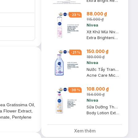
Extra Bright Repair & Protect 8 Super Food Body Lotion SPF30 PA+++ & Extra Bright Night Nourish 8 Super Food Body Lotion
88.000 ₫
-
23
%
115.000 ₫
Nivea
Xịt Khử Mùi Nivea Cho Nữ Sáng Da, Mờ Vết Thâm 150ml
Extra Brightening 8 Super Food Spray - Vitamin C
150.000 ₫
-
21
%
189.000 ₫
Nivea
Nước Tẩy Trang Nivea Ngăn Ngừa Mụn 400ml
Acne Care Micellar Water
108.000 ₫
-
30
%
154.000 ₫
Nivea
ea Gratissima Oil,
Sữa Dưỡng Thể Nivea Phục Hồi & Chống Nắng Ban Ngày 350ml
a Flower Extract,
Body Lotion Extra Bright Repair & Protect SPF30 PA+++
onate, Pentylene
Xem thêm