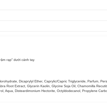
rậm rạp" dưới cánh tay.
ohydrate, Dicaprylyl Ether, Caprylic/Capric Triglyceride, Parfum, Pers
ra Root Extract, Glycerin Kaolin, Glycine Soja Oil, Chamomilla Recutit
ol, Aqua, Disteardimonium Hectorite, Octyldodecanol, Propylene Carb