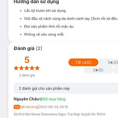
Hướng dẫn sử dụng
Lắc kỹ trước khi sử dụng.
Giữ đầu xịt cách vùng da dưới cánh tay 15cm rồi xịt đều
Đợi sản phẩm khô rồi mặc áo.
Không xịt vào vùng mắt.
Đánh giá
(
2
)
5
Tất cả
(
2
)
5
(
2
2
(
0
)
2
đánh giá
2
đánh giá cho sản phẩm này
Nguyên Châu
Đã mua hàng
|
5
Rất hài lòng
2023-08-24, 05:16
Xịt Khử Mùi Nivea Shaveless Ngọc Trai Đẹp Quyến Rũ 150ml