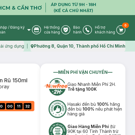
0
nhập
/
Đăng ký
Hệ thống
Bảo
Hỗ trợ
User Icon
Store Icon
Warranty Icon
Phone Icon
Cart I
oản
cửa hàng
hành
khách hàng
ải ứng dụng
Phường 8, Quận 10, Thành phố Hồ Chí Minh
Map icon
MIỄN PHÍ VẬN CHUYỂN
n Rũ 150ml
Giao Nhanh Miễn Phí 2H.
pray
Trễ tặng 100K
Hasaki đền bù
100%
hãng
:
:
:
0
00
11
31
đền bù
100%
nếu phát hiện
hàng giả
Giao Hàng Miễn Phí
(từ
90K tại 60 Tỉnh Thành trừ