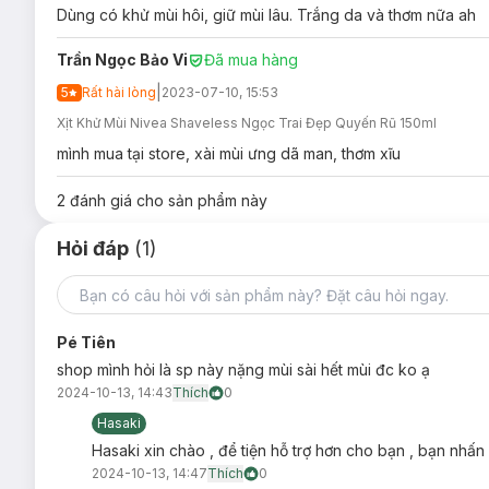
Ưu thế nổi bật của Xịt Khử Mùi Nivea Shavele
Dùng có khử mùi hôi, giữ mùi lâu. Trắng da và thơm nữa ah
Công nghệ làm mềm lông, giảm cảm giác đau rát khi cạ
Trần Ngọc Bảo Vi
Đã mua hàng
Công thức đột phá với
chiết xuất lá cây thìa canh
giúp
|
5
Rất hài lòng
2023-07-10, 15:53
Chiết xuất ngọc trai
giúp dưỡng da sáng mịn.
Xịt Khử Mùi Nivea Shaveless Ngọc Trai Đẹp Quyến Rũ 150ml
Giảm tiết mồ hôi và ngăn mùi suốt 48 giờ.
mình mua tại store, xài mùi ưng dã man, thơm xĩu
Hương hoa thơm ngát dài lâu.
Không chứa cồn, không gây kích ứng và thâm sạm cho v
2
đánh giá cho sản phẩm này
Bảo quản & lưu ý Xịt Khử Mùi Nivea Shaveless
Hỏi đáp
(1)
Sản phẩm dạng nén áp suất. Không đốt hay xuyên thủng
Không xịt vào chất liệu bóng sáng.
Không xịt vào mắt.
Pé Tiên
Không dùng cho vùng da bị trầy hay kích ứng.
shop mình hỏi là sp này nặng mùi sài hết mùi đc ko ạ
2024-10-13, 14:43
Thích
0
Tránh xa các nguồn gây cháy.
Hasaki
Không để trong khu vực hút thuốc.
Hasaki xin chào , để tiện hỗ trợ hơn cho bạn , bạn nhấn
Tránh xa tầm tay trẻ em.
2024-10-13, 14:47
Thích
0