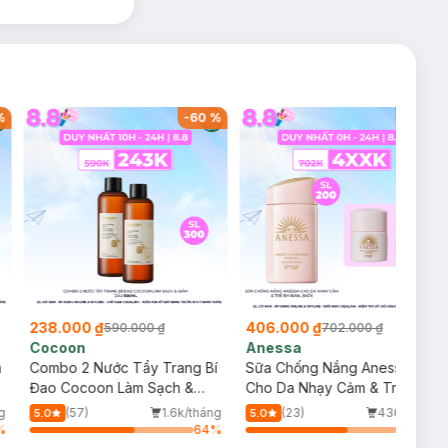
%
-
60
%
-
42
%
238.000 ₫
406.000 ₫
590.000 ₫
702.000 ₫
Cocoon
Anessa
m
Combo 2 Nước Tẩy Trang Bí
Sữa Chống Nắng Anessa
Đao Cocoon Làm Sạch &
Cho Da Nhạy Cảm & Trẻ Em
Giảm Dầu 500ml
60ml (Mới)
g
(57)
1.6k/tháng
(23)
436/tháng
5.0
5.0
%
64
%
62
%