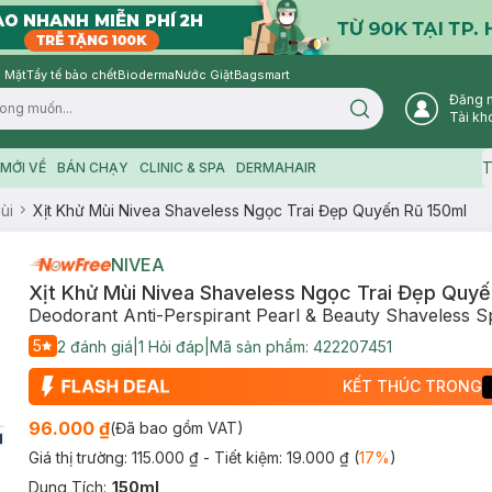
 Mặt
Tẩy tế bào chết
Bioderma
Nước Giặt
Bagsmart
Đăng 
Search icon
Tài kh
T
MỚI VỀ
BÁN CHẠY
CLINIC & SPA
DERMAHAIR
ùi
Xịt Khử Mùi Nivea Shaveless Ngọc Trai Đẹp Quyến Rũ 150ml
NIVEA
Xịt Khử Mùi Nivea Shaveless Ngọc Trai Đẹp Quyế
Deodorant Anti-Perspirant Pearl & Beauty Shaveless S
5
2
đánh giá
|
1
Hỏi đáp
|
Mã sản phẩm:
422207451
KẾT THÚC TRONG
96.000 ₫
(Đã bao gồm VAT)
Giá thị trường:
115.000 ₫
- Tiết kiệm:
19.000 ₫
(
17
%
)
Dung Tích
:
150ml