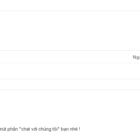
ss Deodorant Anti-Perspirant Pearl & Beauty Shavel
o nhổ.
 giảm nỗi lo về vùng "rậm rạp" dưới cánh tay.
ùng da dưới cánh tay.
Ng
 Deodorant Anti-Perspirant Pearl & Beauty Shavele
 chai ngay cả khi sử dụng hết.
 nút phần "chat với chúng tôi" bạn nhé !