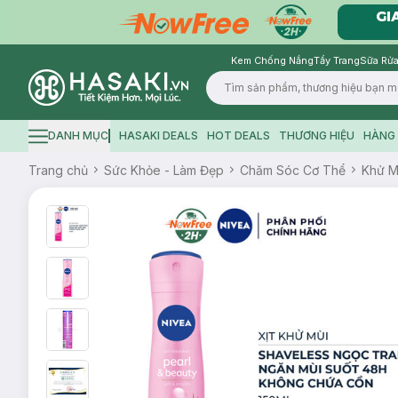
Kem Chống Nắng
Tẩy Trang
Sữa Rửa
Logo
DANH MỤC
HASAKI DEALS
HOT DEALS
THƯƠNG HIỆU
HÀNG 
Hamburger icon
Trang chủ
Sức Khỏe - Làm Đẹp
Chăm Sóc Cơ Thể
Khử M