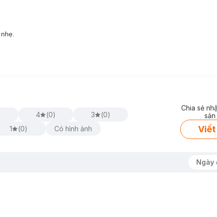
 nhẹ.
Chia sẻ nh
)
4
(
0
)
3
(
0
)
sản
Viết
1
(
0
)
Có hình ảnh
Ngày 