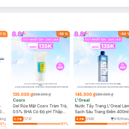
1
%
-
55
%
-
50
135.000 ₫
145.000 ₫
298.000 ₫
289.000 ₫
Cosrx
L'Oreal
h
Gel Rửa Mặt Cosrx Tràm Trà,
Nước Tẩy Trang L'Oreal Là
Da
0.5% BHA Có Độ pH Thấp
Sạch Sâu Trang Điểm 400ml
150ml
háng
(173)
(298)
916/thán
5.0
4.8
30
%
51
%
68
a