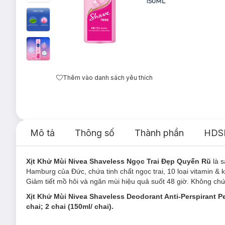
Thêm vào danh sách yêu thích
Mô tả
Thông số
Thành phần
HDS
Xịt Khử Mùi Nivea Shaveless Ngọc Trai Đẹp Quyến Rũ
là 
Hamburg của Đức, chứa tinh chất ngọc trai, 10 loại vitamin &
Giảm tiết mồ hôi và ngăn mùi hiệu quả suốt 48 giờ. Không ch
Xịt Khử Mùi Nivea Shaveless Deodorant Anti-Perspirant P
chai; 2 chai (150ml/ chai).