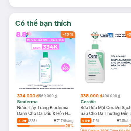
Ngưng sử dụng khi có dấu hiệu rát da.
Lưu ý:
Ngày sản xuất:
Xem chi tiết trên bao bì.
Có thể bạn thích
Hạn sử dụng:
30 tháng kể từ ngày sản xuất.
-
40
%
-
40
%
-
3
334.000 ₫
338.000 ₫
560.000 ₫
490.000 ₫
Bioderma
CeraVe
rma
Nước Tẩy Trang Bioderma
Sữa Rửa Mặt CeraVe Sạc
m
Dành Cho Da Dầu & Hỗn Hợp
Sâu Cho Da Thường Đến 
500ml
Dầu 473ml
/tháng
(228)
717/tháng
(116)
1.5k/t
4.9
4.9
51
%
26
%
Bill Cerave 299K Tặng Sữa Rử