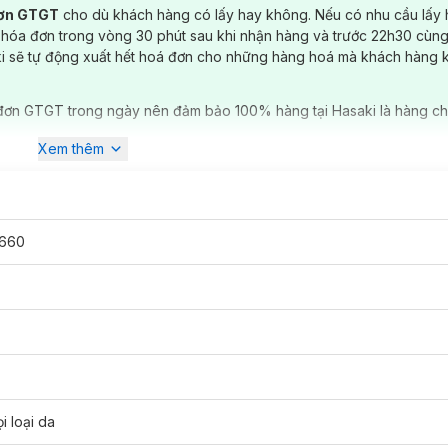
đơn GTGT
cho dù khách hàng có lấy hay không. Nếu có nhu cầu lấy
 hóa đơn trong vòng 30 phút sau khi nhận hàng và trước 22h30 cùng
ki sẽ tự động xuất hết hoá đơn cho những hàng hoá mà khách hàng 
đơn GTGT trong ngày nên đảm bảo 100% hàng tại Hasaki là hàng ch
Xem thêm
660
ss Deodorant Anti-Perspirant Pearl & Beauty Shavel
i loại da
g da dưới cánh tay.