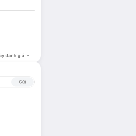
ess Spray:
ày đánh giá
ss Spray:
Gửi