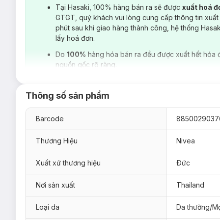
Tại Hasaki, 100% hàng bán ra sẽ được
xuất hoá 
GTGT, quý khách vui lòng cung cấp thông tin xuất
phút sau khi giao hàng thành công, hệ thống Hasa
lấy hoá đơn.
Do
100%
hàng hóa bán ra đều được xuất hết hóa 
nguồn gốc rõ ràng.
Thông số sản phẩm
Barcode
8850029037
Thương Hiệu
Nivea
Xuất xứ thương hiệu
Ðức
Nơi sản xuất
Thailand
Đối tượng sử dụng Xịt Khử Mùi Nivea Shavele
Loại da
Da thường/Mọ
Sản phẩm được thiết kế dành cho phái nữ, dùng cho vùn