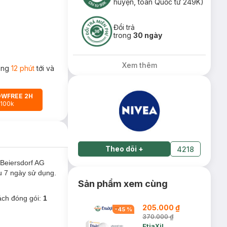
huyện, toàn Quốc từ 249K)
Đổi trả
trong
30 ngày
Xem thêm
rong
12 phút
tới và
OWFREE 2H
 100k
Theo dõi
+
4218
Beiersdorf AG
u 7 ngày sử dụng.
Sản phẩm xem cùng
ách đóng gói:
1
205.000 ₫
-
45
%
370.000 ₫
EtiaXil