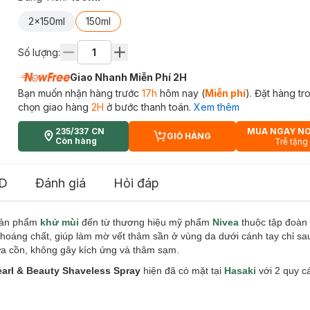
2x150ml
150ml
Số lượng:
Giao Nhanh Miễn Phí 2H
Bạn muốn nhận hàng trước
17h
hôm nay (
Miễn phí
). Đặt hàng t
chọn giao hàng
2H
ở bước thanh toán.
Xem thêm
235/337 CN
MUA NGAY N
GIỎ HÀNG
CART PLUS ICON
Còn hàng
Trễ tặng
D
Đánh giá
Hỏi đáp
sản phẩm
khử mùi
đến từ thương hiệu mỹ phẩm
Nivea
thuộc tập đoàn 
 khoáng chất, giúp làm mờ vết thâm sần ở vùng da dưới cánh tay chỉ sa
ứa cồn, không gây kích ứng và thâm sạm.
earl & Beauty Shaveless Spray
hiện đã có mặt tại
Hasaki
với 2 quy c