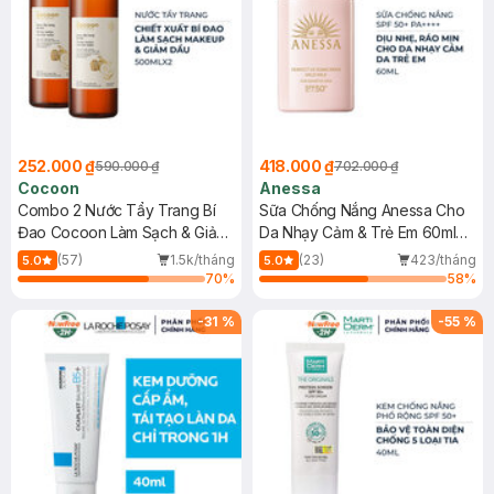
252.000 ₫
418.000 ₫
590.000 ₫
702.000 ₫
Cocoon
Anessa
Combo 2 Nước Tẩy Trang Bí
Sữa Chống Nắng Anessa Cho
Đao Cocoon Làm Sạch & Giảm
Da Nhạy Cảm & Trẻ Em 60ml
Dầu 500ml
(Mới)
(57)
1.5k/tháng
(23)
423/tháng
5.0
5.0
70
%
58
%
-
31
%
-
55
%