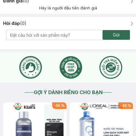
Đánh giá
(
0
)
Hãy là người đầu tiên đánh giá
Hỏi đáp
(
0
)
Gửi
GỢI Ý DÀNH RIÊNG CHO BẠN
-
55
%
-
43
%