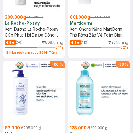
308.000 ₫
601.000 ₫
445.000 ₫
1.350.000 ₫
La Roche-Posay
Martiderm
Kem Dưỡng La Roche-Posay
Kem Chống Nắng MartiDerm
Giúp Phục Hồi Da Đa Công
Phổ Rộng Bảo Vệ Toàn Diện
Dụng 40ml
40ml
(56)
808/tháng
(110)
231/tháng
4.9
4.9
64
%
62
%
Bill La roche-posay 399K Tặng
Gel rửa mặt da dầu nhạy cảm 50ml
(SL có hạn)
-
60
%
-
39
%
82.000 ₫
128.000 ₫
205.000 ₫
209.000 ₫