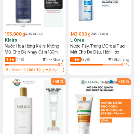
195.000 ₫
143.000 ₫
435.000 ₫
249.000 ₫
Klairs
L'Oreal
Nước Hoa Hồng Klairs Không
Nước Tẩy Trang L'Oreal Tươi
Mùi Cho Da Nhạy Cảm 180ml
Mát Cho Da Dầu, Hỗn Hợp
400ml
(148)
1.7k/tháng
(298)
1.9k/tháng
4.8
4.8
8
%
64
%
Bill Klairs từ 299k Tặng Mặt Nạ
Làm Dịu Da & Kiểm Soát Dầu Nhờn
25ml (SL Có Hạn)
-
46
%
-
33
%