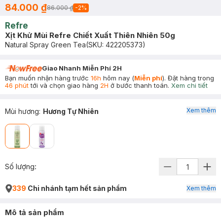
84.000 ₫
86.000 ₫
-
2
%
Refre
Xịt Khử Mùi Refre Chiết Xuất Thiên Nhiên 50g
Natural Spray Green Tea
(SKU:
422205373
)
Giao Nhanh Miễn Phí 2H
Bạn muốn nhận hàng trước
16h
hôm nay (
Miễn phí
). Đặt hàng trong
46 phút
tới và chọn giao hàng
2H
ở bước thanh toán.
Xem chi tiết
Xem thêm
Mùi hương
:
Hương Tự Nhiên
Số lượng:
339
Chi nhánh tạm hết sản phẩm
Xem thêm
Mô tả sản phẩm