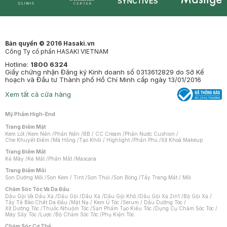
Synctives
Clinic
Dermahair
Mastige
Bản quyền © 2016 Hasaki.vn
Công Ty cổ phần HASAKI VIETNAM
Hotline:
1800 6324
Giấy chứng nhận Đăng ký Kinh doanh số 0313612829 do Sở Kế
hoạch và Đầu tư Thành phố Hồ Chí Minh cấp ngày 13/01/2016
Xem tất cả cửa hàng
Mỹ Phẩm High-End
Trang Điểm Mặt
Kem Lót
/
Kem Nền
/
Phấn Nền
/
BB / CC Cream
/
Phấn Nước Cushion
/
Che Khuyết Điểm
/
Má Hồng
/
Tạo Khối / Highlight
/
Phấn Phủ
/
Xịt Khoá Makeup
Trang Điểm Mắt
Kẻ Mày
/
Kẻ Mắt
/
Phấn Mắt
/
Mascara
Trang Điểm Môi
Son Dưỡng Môi
/
Son Kem / Tint
/
Son Thỏi
/
Son Bóng
/
Tẩy Trang Mắt / Môi
Chăm Sóc Tóc Và Da Đầu
Dầu Gội Và Dầu Xả
/
Dầu Gội
/
Dầu Xả
/
Dầu Gội Khô
/
Dầu Gội Xả 2in1
/
Bộ Gội Xả
/
Tẩy Tế Bào Chết Da Đầu
/
Mặt Nạ / Kem Ủ Tóc
/
Serum / Dầu Dưỡng Tóc
/
Xịt Dưỡng Tóc
/
Thuốc Nhuộm Tóc
/
Sản Phẩm Tạo Kiểu Tóc
/
Dụng Cụ Chăm Sóc Tóc
/
Máy Sấy Tóc
/
Lược
/
Bộ Chăm Sóc Tóc
/
Phụ Kiện Tóc
Chăm Sóc Cơ Thể