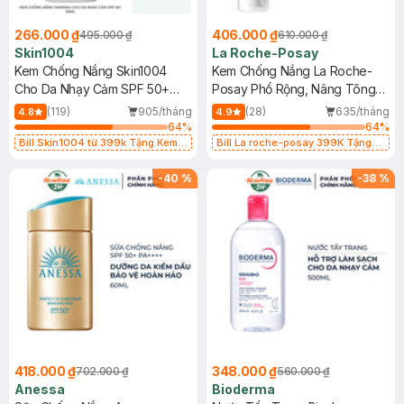
266.000 ₫
406.000 ₫
495.000 ₫
610.000 ₫
Skin1004
La Roche-Posay
Kem Chống Nắng Skin1004
Kem Chống Nắng La Roche-
Cho Da Nhạy Cảm SPF 50+
Posay Phổ Rộng, Nâng Tông
50ml
Kiềm Dầu 50ml
(119)
905/tháng
(28)
635/tháng
4.8
4.9
64
%
64
%
Bill Skin1004 từ 399k Tặng Kem
Bill La roche-posay 399K Tặng
Chống Nắng Cho Da Nhạy Cảm
Gel rửa mặt da dầu nhạy cảm 50ml
SPF 50+ 20ml (SL Có Hạn)
(SL có hạn)
-
40
%
-
38
%
418.000 ₫
348.000 ₫
702.000 ₫
560.000 ₫
Anessa
Bioderma