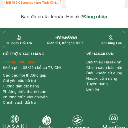
Bill 199K Sunplay tặng Tinh Chất
Chống Nắng 7g trị giá 30K (SL có
hạn)
Bạn đã có tài khoản Hasaki?
Đăng nhập
return
nowfree
price
HỖ TRỢ KHÁCH HÀNG
VỀ HASAKI.VN
Hotline:
1800 6324
Giới thiệu Hasaki.vn
(Miễn phí , 08-22h kể cả T7, CN)
Chính sách bảo mật
Điều khoản sử dụng
Các câu hỏi thường gặp
Hasaki cẩm nang
Gửi yêu cầu hỗ trợ
Tuyển dụng
Hướng dẫn đặt hàng
Liên hệ
Phương thức thanh toán
Phương thức vận chuyển
Chính sách đổi trả