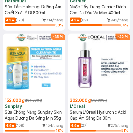
Hatomugi
Garnier
Sữa Tắm Hatomugi Dưỡng Ẩm
Nước Tẩy Trang Garnier Dành
Chiết Xuất Ý Dĩ 800ml
Cho Da Dầu Và Mụn 400ml
(Mới)
(123)
714/tháng
(69)
942/tháng
4.9
4.9
53
%
64
%
-
35
%
-
42
%
152.000 ₫
302.000 ₫
234.000 ₫
519.000 ₫
Sunplay
L'Oreal
Sữa Chống Nắng Sunplay Skin
Serum L'Oreal Hyaluronic Acid
Aqua Dưỡng Da Sáng Mịn 55g
Cấp Ẩm Sáng Da 30ml
(108)
454/tháng
(27)
275/tháng
4.9
4.9
48
%
51
%