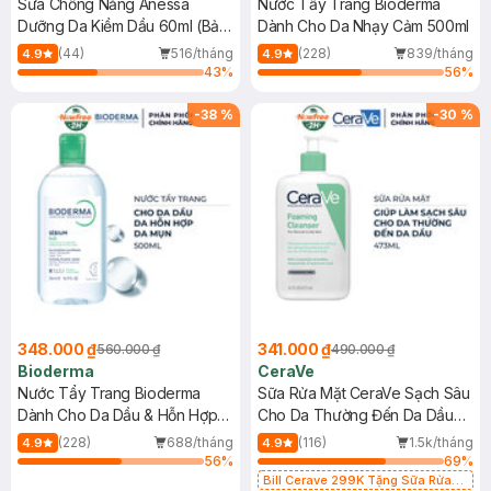
Sữa Chống Nắng Anessa
Nước Tẩy Trang Bioderma
Dưỡng Da Kiềm Dầu 60ml (Bản
Dành Cho Da Nhạy Cảm 500ml
Mới)
(44)
516/tháng
(228)
839/tháng
4.9
4.9
43
%
56
%
-
38
%
-
30
%
348.000 ₫
341.000 ₫
560.000 ₫
490.000 ₫
Bioderma
CeraVe
Nước Tẩy Trang Bioderma
Sữa Rửa Mặt CeraVe Sạch Sâu
Dành Cho Da Dầu & Hỗn Hợp
Cho Da Thường Đến Da Dầu
500ml
473ml
(228)
688/tháng
(116)
1.5k/tháng
4.9
4.9
56
%
69
%
Bill Cerave 299K Tặng Sữa Rửa