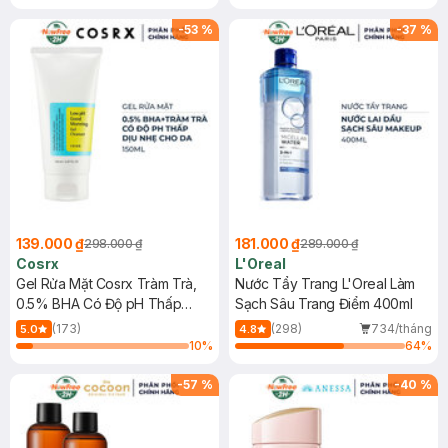
Mặt Cerave 30ml (SL có hạn)
-
53
%
-
37
%
139.000 ₫
181.000 ₫
298.000 ₫
289.000 ₫
Cosrx
L'Oreal
Gel Rửa Mặt Cosrx Tràm Trà,
Nước Tẩy Trang L'Oreal Làm
0.5% BHA Có Độ pH Thấp
Sạch Sâu Trang Điểm 400ml
150ml
(173)
(298)
734/tháng
5.0
4.8
10
%
64
%
-
57
%
-
40
%