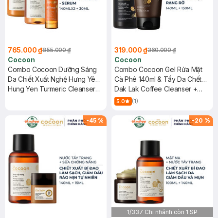
765.000 ₫
319.000 ₫
855.000 ₫
360.000 ₫
Cocoon
Cocoon
Combo Cocoon Dưỡng Sáng
Combo Cocoon Gel Rửa Mặt
Da Chiết Xuất Nghệ Hưng Yên
Cà Phê 140ml & Tẩy Da Chết
3 Món
Hung Yen Turmeric Cleanser
Mặt 150ml
Dak Lak Coffee Cleanser +
140ml + Toner 140ml + Serum
Dak Lak Coffee Face Polish
(1)
5.0
x2.2 30ml
-
45
%
-
20
%
1/337 Chi nhánh còn 1 SP