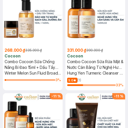
268.000 ₫
331.000 ₫
335.000 ₫
390.000 ₫
Cocoon
Cocoon
Combo Cocoon Sữa Chống
Combo Cocoon Sữa Rửa Mặt &
Nắng Bí Đao 15ml + Dầu Tẩy
Nước Cân Bằng Từ Nghệ Hưng
Trang Hoa Hồng 140ml
Winter Melon Sun Fluid Broad-
Yên 140mlx2
Hung Yen Turmeric Cleanser +
Spectrum + Rose Cleansing Oil
Toner
3
%
(1)
5.0
33
%
-
11
%
-
11
%