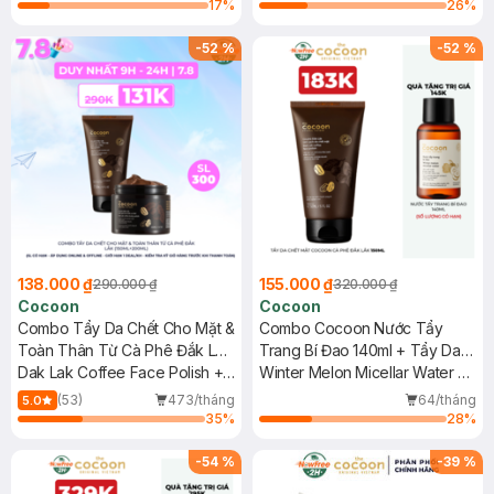
Water
17
%
26
%
-
52
%
-
52
%
138.000 ₫
155.000 ₫
290.000 ₫
320.000 ₫
Cocoon
Cocoon
Combo Tẩy Da Chết Cho Mặt &
Combo Cocoon Nước Tẩy
Toàn Thân Từ Cà Phê Đắk Lắk
Trang Bí Đao 140ml + Tẩy Da
(150ml+200ml)
Dak Lak Coffee Face Polish +
Chết Mặt Cà Phê Đắk Lắk 150ml
Winter Melon Micellar Water +
Body Polish
Dak Lak Coffee Face Polish
(53)
473/tháng
64/tháng
5.0
35
%
28
%
-
54
%
-
39
%