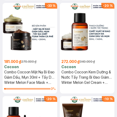
-
33
%
-
20
%
181.000 ₫
272.000 ₫
270.000 ₫
340.000 ₫
Cocoon
Cocoon
Combo Cocoon Mặt Nạ Bí Đao
Combo Cocoon Kem Dưỡng &
Giảm Dầu, Mụn 30ml + Tẩy Da
Nước Tẩy Trang Bí Đao Giảm
Chết Toàn Thân Cà Phê Đắk
Winter Melon Face Mask +
Dầu Mụn 30ml+140ml
Winter Melon Gel Cream +
Lắk 200ml
Dak Lak Coffee Body Polish
Micellar Water
3
%
-
20
%
-
10
%