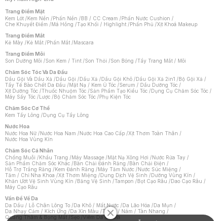
Trang Điểm Mặt
Kem Lót
/
Kem Nền
/
Phấn Nền
/
BB / CC Cream
/
Phấn Nước Cushion
/
Che Khuyết Điểm
/
Má Hồng
/
Tạo Khối / Highlight
/
Phấn Phủ
/
Xịt Khoá Makeup
Trang Điểm Mắt
Kẻ Mày
/
Kẻ Mắt
/
Phấn Mắt
/
Mascara
Trang Điểm Môi
Son Dưỡng Môi
/
Son Kem / Tint
/
Son Thỏi
/
Son Bóng
/
Tẩy Trang Mắt / Môi
Chăm Sóc Tóc Và Da Đầu
Dầu Gội Và Dầu Xả
/
Dầu Gội
/
Dầu Xả
/
Dầu Gội Khô
/
Dầu Gội Xả 2in1
/
Bộ Gội Xả
/
Tẩy Tế Bào Chết Da Đầu
/
Mặt Nạ / Kem Ủ Tóc
/
Serum / Dầu Dưỡng Tóc
/
Xịt Dưỡng Tóc
/
Thuốc Nhuộm Tóc
/
Sản Phẩm Tạo Kiểu Tóc
/
Dụng Cụ Chăm Sóc Tóc
/
Máy Sấy Tóc
/
Lược
/
Bộ Chăm Sóc Tóc
/
Phụ Kiện Tóc
Chăm Sóc Cơ Thể
Kem Tẩy Lông
/
Dụng Cụ Tẩy Lông
Nước Hoa
Nước Hoa Nữ
/
Nước Hoa Nam
/
Nước Hoa Cao Cấp
/
Xịt Thơm Toàn Thân
/
Nước Hoa Vùng Kín
Chăm Sóc Cá Nhân
Chống Muỗi
/
Khẩu Trang
/
Máy Massage
/
Mặt Nạ Xông Hơi
/
Nước Rửa Tay
/
Sản Phẩm Chăm Sóc Khác
/
Bàn Chải Đánh Răng
/
Bàn Chải Điện
/
Hỗ Trợ Trắng Răng
/
Kem Đánh Răng
/
Máy Tăm Nước
/
Nước Súc Miệng
/
Tăm / Chỉ Nha Khoa
/
Xịt Thơm Miệng
/
Dung Dịch Vệ Sinh
/
Dưỡng Vùng Kín
/
Khăn Ướt Vệ Sinh Vùng Kín
/
Băng Vệ Sinh
/
Tampon
/
Bọt Cạo Râu
/
Dao Cạo Râu
/
Máy Cạo Râu
Chat i
Vấn Đề Về Da
Da Dầu / Lỗ Chân Lông To
/
Da Khô / Mất Nước
/
Da Lão Hóa
/
Da Mụn
/
Da Nhạy Cảm / Kích Ứng
/
Da Xỉn Màu
/
Thâm / Nám / Tàn Nhang
/
Quầng Thâm & Bọng Mắt
/
Sẹo
/
Viêm Da Cơ Địa