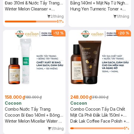
Đao 310ml & Nước Tẩy Trang
Bằng 140ml + Mặt Nạ Từ Nghệ
Bí Đao 140ml
Winter Melon Cleanser +
Hưng Yên 30ml
Hung Yen Turmeric Toner +
Micellar Water
Hung Yen Turmeric Face Mask
2/tháng
1/tháng
61
%
-
12
%
-
20
%
158.000 ₫
248.000 ₫
180.000 ₫
310.000 ₫
Cocoon
Cocoon
Combo Nước Tẩy Trang
Combo Cocoon Tẩy Da Chết
Cocoon Bí Đao 140ml + Bông
Mặt Cà Phê Đắk Lắk 150ml +
Tẩy Trang Hotosu 150 Miếng
Winter Melon Micellar Water +
Nước Tẩy Trang Bí Đao 140ml
Dak Lak Coffee Face Polish +
Premium Cotton Pads
Winter Melon Micellar Water
6
%
1/tháng