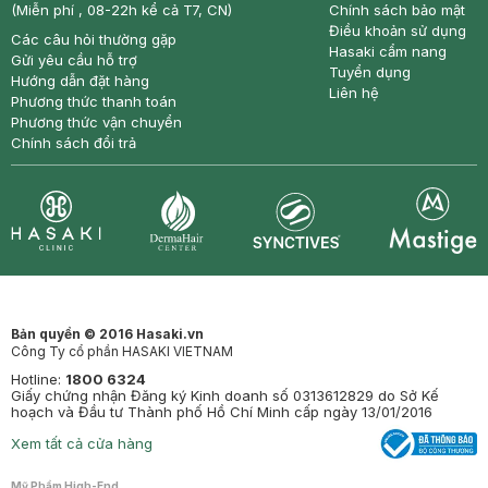
(Miễn phí , 08-22h kể cả T7, CN)
Chính sách bảo mật
Điều khoản sử dụng
Các câu hỏi thường gặp
Hasaki cẩm nang
Gửi yêu cầu hỗ trợ
Tuyển dụng
Hướng dẫn đặt hàng
Liên hệ
Phương thức thanh toán
Phương thức vận chuyển
Chính sách đổi trả
Synctives
Clinic
Dermahair
Mastige
Bản quyền © 2016 Hasaki.vn
Công Ty cổ phần HASAKI VIETNAM
Hotline:
1800 6324
Giấy chứng nhận Đăng ký Kinh doanh số 0313612829 do Sở Kế
hoạch và Đầu tư Thành phố Hồ Chí Minh cấp ngày 13/01/2016
Xem tất cả cửa hàng
Mỹ Phẩm High-End