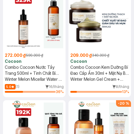
272.000 ₫
209.000 ₫
590.000 ₫
340.000 ₫
Cocoon
Cocoon
Combo Cocoon Nước Tẩy
Combo Cocoon Kem Dưỡng Bí
Trang 500ml + Tinh Chất Bí
Đao Cấp Ẩm 30ml + Mặt Nạ Bí
Đao Giảm Dầu Mụn, Mờ Thâm
Winter Melon Micellar Water +
Đao Giảm Dầu Mụn 30ml
Winter Melon Gel Cream +
70ml
Winter Melon Serum
Face Mask
(1)
16/tháng
8/tháng
5.0
36
%
13
%
-
20
%