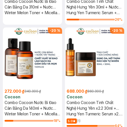
Combo Cocoon Nước Bí Đao
Combo Cocoon Tinh Chất
Cân Bằng Da 310ml + Nước
Nghệ Hưng Yên 30ml + Nước
Tẩy Trang Bí Đao 140ml
Winter Melon Toner + Micellar
Tẩy Trang Bí Đao 500ml
Hung Yen Turmeric Serum +
Water
Winter Melon Micellar Water
26
%
-
20
%
-
20
%
272.000 ₫
688.000 ₫
340.000 ₫
860.000 ₫
Cocoon
Cocoon
Combo Cocoon Nước Bí Đao
Combo Cocoon Tinh Chất
Cân Bằng Da 140ml + Nước
Nghệ Hưng Yên x2.2 30ml +
Tẩy Trang Bí Đao 140ml
Winter Melon Toner + Micellar
Sữa Chống Nắng Bí Đao 50ml
Hung Yen Turmeric Serum x2.2
Water
+ Winter Melon Sun Fluid
18
%
(1)
5.0
Broad-Spectrum SPF 50+
64
%