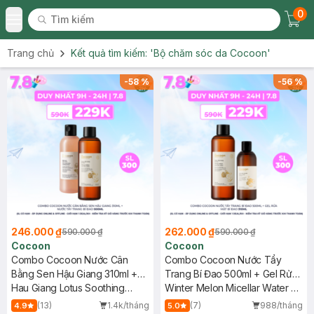
0
Tìm kiếm
Chec
Tìm kiếm
Toggle Menu
Trang chủ
Kết quả tìm kiếm:
'Bộ chăm sóc da Cocoon'
-
58
%
-
56
%
246.000 ₫
262.000 ₫
590.000 ₫
590.000 ₫
Cocoon
Cocoon
Combo Cocoon Nước Cân
Combo Cocoon Nước Tẩy
Bằng Sen Hậu Giang 310ml +
Trang Bí Đao 500ml + Gel Rửa
Nước Tẩy Trang Bí Đao 500ml
Hau Giang Lotus Soothing
Mặt Bí Đao 310ml
Winter Melon Micellar Water &
Toner + Winter Melon Micellar
Winter Melon Cleanser
(13)
1.4k/tháng
(7)
988/tháng
4.9
5.0