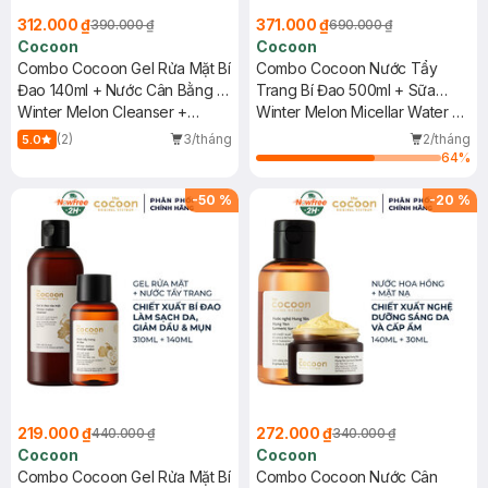
312.000 ₫
371.000 ₫
390.000 ₫
690.000 ₫
Cocoon
Cocoon
Combo Cocoon Gel Rửa Mặt Bí
Combo Cocoon Nước Tẩy
Đao 140ml + Nước Cân Bằng Bí
Trang Bí Đao 500ml + Sữa
Đao 140ml
Winter Melon Cleanser +
Chống Nắng Bí Đao 50ml
Winter Melon Micellar Water +
Toner
Winter Melon Sun Fluid Broad-
(2)
3/tháng
2/tháng
5.0
Spectrum SPF 50+ PA++++,
64
%
UVA – PF 62.6
-
50
%
-
20
%
219.000 ₫
272.000 ₫
440.000 ₫
340.000 ₫
Cocoon
Cocoon
Combo Cocoon Gel Rửa Mặt Bí
Combo Cocoon Nước Cân