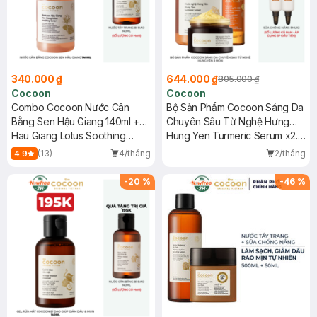
340.000 ₫
644.000 ₫
805.000 ₫
Cocoon
Cocoon
Combo Cocoon Nước Cân
Bộ Sản Phẩm Cocoon Sáng Da
Bằng Sen Hậu Giang 140ml +
Chuyên Sâu Từ Nghệ Hưng
Nước Tẩy Trang Bí Đao 140ml
Hau Giang Lotus Soothing
Yên 3 Món
Hung Yen Turmeric Serum x2.2
Toner + Winter Melon Micellar
30ml + Hung Yen Turmeric
(13)
4/tháng
2/tháng
4.9
Water
Face Mask 30ml + Hung Yen
Turmeric Toner 140ml
-
20
%
-
46
%