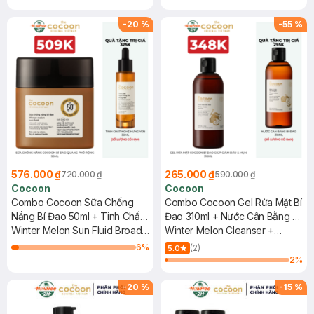
PA++++, UVA – PF 62.6
-
20
%
-
55
%
576.000 ₫
265.000 ₫
720.000 ₫
590.000 ₫
Cocoon
Cocoon
Combo Cocoon Sữa Chống
Combo Cocoon Gel Rửa Mặt Bí
Nắng Bí Đao 50ml + Tinh Chất
Đao 310ml + Nước Cân Bằng Bí
Nghệ Hưng Yên 30ml
Winter Melon Sun Fluid Broad-
Đao 310ml
Winter Melon Cleanser +
Spectrum + Hung Yen Turmeric
Toner
6
%
(2)
5.0
Serum
2
%
-
20
%
-
15
%