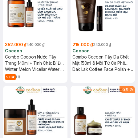
352.000 ₫
215.000 ₫
440.000 ₫
240.000 ₫
Cocoon
Cocoon
Combo Cocoon Nước Tẩy
Combo Cocoon Tẩy Da Chết
Trang 140ml + Tinh Chất Bí Đao
Mặt 150ml & Môi Từ Cà Phê
Giảm Dầu Mụn, Mờ Thâm 70ml
Winter Melon Micellar Water +
Đắk Lắk (Không Hộp) 5g
Dak Lak Coffee Face Polish +
Winter Melon Serum
Dak-Lak Coffee Lip Scrub
(1)
5.0
-
20
%