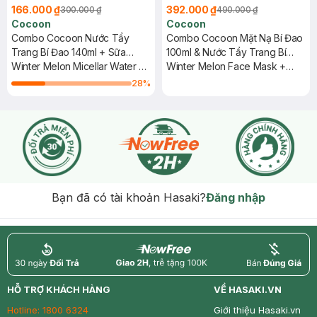
166.000 ₫
392.000 ₫
300.000 ₫
490.000 ₫
Cocoon
Cocoon
Combo Cocoon Nước Tẩy
Combo Cocoon Mặt Nạ Bí Đao
Trang Bí Đao 140ml + Sữa
100ml & Nước Tẩy Trang Bí
Chống Nắng Bí Đao 15ml
Winter Melon Micellar Water +
Đao 140ml
Winter Melon Face Mask +
Winter Melon Sun Fluid Broad-
Micellar Water
28
%
Spectrum
Bạn đã có tài khoản Hasaki?
Đăng nhập
return
nowfree
price
HỖ TRỢ KHÁCH HÀNG
VỀ HASAKI.VN
Hotline:
1800 6324
Giới thiệu Hasaki.vn