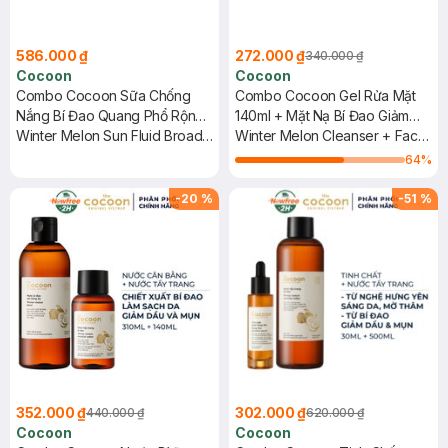
586.000 ₫
272.000 ₫
340.000 ₫
Cocoon
Cocoon
Combo Cocoon Sữa Chống
Combo Cocoon Gel Rửa Mặt
Nắng Bí Đao Quang Phổ Rộng
140ml + Mặt Nạ Bí Đao Giảm
50ml + Tinh Chất Bí Đao Giảm
Winter Melon Sun Fluid Broad-
Dầu & Mụn 30ml
Winter Melon Cleanser + Face
Mụn, Mờ Thâm 70ml
Spectrum SPF 50+ PA++++,
Mask
64
%
UVA – PF 62.6 + Winter Melon
Serum
-
20
%
-
51
%
352.000 ₫
302.000 ₫
440.000 ₫
620.000 ₫
Cocoon
Cocoon