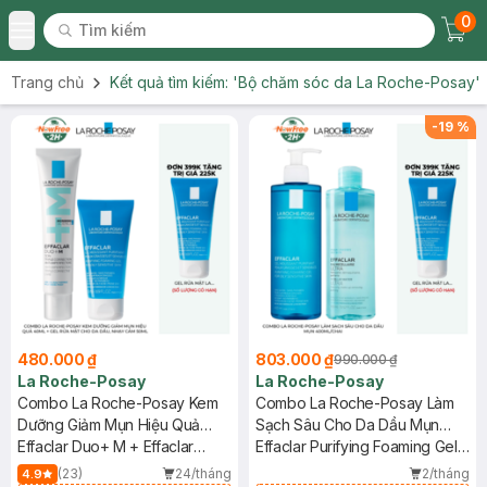
0
Tìm kiếm
Chec
Tìm kiếm
Toggle Menu
Trang chủ
Kết quả tìm kiếm:
'Bộ chăm sóc da La Roche-Posay'
-
19
%
480.000 ₫
803.000 ₫
990.000 ₫
La Roche-Posay
La Roche-Posay
Combo La Roche-Posay Kem
Combo La Roche-Posay Làm
Dưỡng Giảm Mụn Hiệu Quả
Sạch Sâu Cho Da Dầu Mụn
40ml + Gel Rửa Mặt Cho Da
Effaclar Duo+ M + Effaclar
400ml/Chai
Effaclar Purifying Foaming Gel
Dầu, Nhạy Cảm 50ml
Purifying Foaming Gel For Oily
400ml + Micellar Water Ultra
(23)
24/tháng
2/tháng
4.9