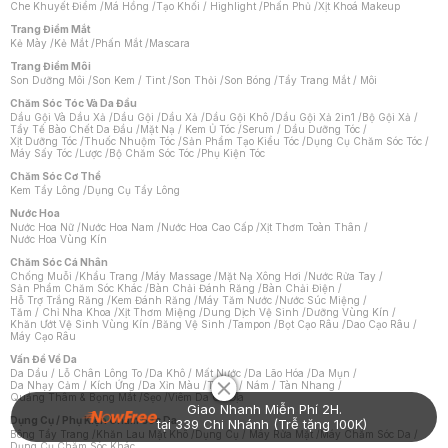
Che Khuyết Điểm
/
Má Hồng
/
Tạo Khối / Highlight
/
Phấn Phủ
/
Xịt Khoá Makeup
Trang Điểm Mắt
Kẻ Mày
/
Kẻ Mắt
/
Phấn Mắt
/
Mascara
Trang Điểm Môi
Son Dưỡng Môi
/
Son Kem / Tint
/
Son Thỏi
/
Son Bóng
/
Tẩy Trang Mắt / Môi
Chăm Sóc Tóc Và Da Đầu
Dầu Gội Và Dầu Xả
/
Dầu Gội
/
Dầu Xả
/
Dầu Gội Khô
/
Dầu Gội Xả 2in1
/
Bộ Gội Xả
/
Tẩy Tế Bào Chết Da Đầu
/
Mặt Nạ / Kem Ủ Tóc
/
Serum / Dầu Dưỡng Tóc
/
Xịt Dưỡng Tóc
/
Thuốc Nhuộm Tóc
/
Sản Phẩm Tạo Kiểu Tóc
/
Dụng Cụ Chăm Sóc Tóc
/
Máy Sấy Tóc
/
Lược
/
Bộ Chăm Sóc Tóc
/
Phụ Kiện Tóc
Chăm Sóc Cơ Thể
Kem Tẩy Lông
/
Dụng Cụ Tẩy Lông
Nước Hoa
Nước Hoa Nữ
/
Nước Hoa Nam
/
Nước Hoa Cao Cấp
/
Xịt Thơm Toàn Thân
/
Nước Hoa Vùng Kín
Chăm Sóc Cá Nhân
Chống Muỗi
/
Khẩu Trang
/
Máy Massage
/
Mặt Nạ Xông Hơi
/
Nước Rửa Tay
/
Sản Phẩm Chăm Sóc Khác
/
Bàn Chải Đánh Răng
/
Bàn Chải Điện
/
Hỗ Trợ Trắng Răng
/
Kem Đánh Răng
/
Máy Tăm Nước
/
Nước Súc Miệng
/
Tăm / Chỉ Nha Khoa
/
Xịt Thơm Miệng
/
Dung Dịch Vệ Sinh
/
Dưỡng Vùng Kín
/
Khăn Ướt Vệ Sinh Vùng Kín
/
Băng Vệ Sinh
/
Tampon
/
Bọt Cạo Râu
/
Dao Cạo Râu
/
Máy Cạo Râu
Chat i
Vấn Đề Về Da
Da Dầu / Lỗ Chân Lông To
/
Da Khô / Mất Nước
/
Da Lão Hóa
/
Da Mụn
/
Da Nhạy Cảm / Kích Ứng
/
Da Xỉn Màu
/
Thâm / Nám / Tàn Nhang
/
Quầng Thâm & Bọng Mắt
/
Sẹo
/
Viêm Da Cơ Địa
Giao Nhanh Miễn Phí 2H.
Dụng Cụ / Phụ Kiện Chăm Sóc Da
tại 339 Chi Nhánh (Trễ tặng 100K)
Bông Tẩy Trang
/
Khăn Lau Mặt Khô
/
Dụng Cụ / Máy Rửa Mặt
/
Máy Chăm Sóc Da
/
Dụng Cụ Chăm Sóc Khác