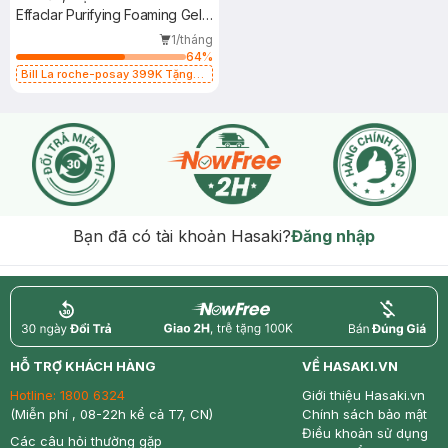
Effaclar Purifying Foaming Gel
For Oily Sensitive Skin 200ml +
1/tháng
Effaclar Duo+ M 3ml +
64
%
Anthelios UVMUNE 400 Oil
Bill La roche-posay 399K Tặng
Gel rửa mặt da dầu nhạy cảm 50ml
Control Fluid 15ml
(SL có hạn)
Bạn đã có tài khoản Hasaki?
Đăng nhập
return
nowfree
price
HỖ TRỢ KHÁCH HÀNG
VỀ HASAKI.VN
Hotline:
1800 6324
Giới thiệu Hasaki.vn
(Miễn phí , 08-22h kể cả T7, CN)
Chính sách bảo mật
Điều khoản sử dụng
Các câu hỏi thường gặp