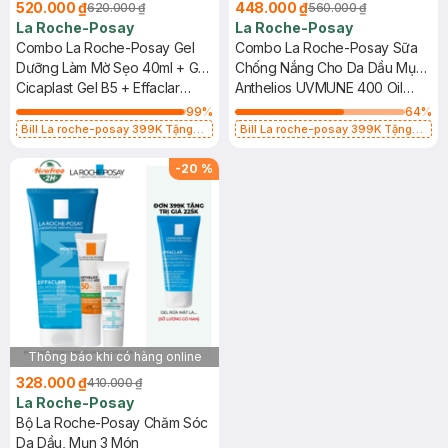
520.000 ₫
448.000 ₫
620.000 ₫
560.000 ₫
La Roche-Posay
La Roche-Posay
Combo La Roche-Posay Gel
Combo La Roche-Posay Sữa
Dưỡng Làm Mờ Sẹo 40ml + Gel
Chống Nắng Cho Da Dầu Mụn
Rửa Mặt Da Dầu Mụn 50ml
Cicaplast Gel B5 + Effaclar
50ml + Nước Tẩy Trang Dành
Anthelios UVMUNE 400 Oil
Purifying Foaming Gel For Oily
Cho Da Nhạy Cảm 50ml
Control Fluid + Micellar Water
99
%
64
%
Sensitive Skin
Ultra Sensitive Skin
Bill La roche-posay 399K Tặng
Bill La roche-posay 399K Tặng
Gel rửa mặt da dầu nhạy cảm 50ml
Gel rửa mặt da dầu nhạy cảm 50ml
(SL có hạn)
(SL có hạn)
-
20
%
Thông báo khi có hàng online
328.000 ₫
410.000 ₫
La Roche-Posay
Bộ La Roche-Posay Chăm Sóc
Da Dầu, Mụn 3 Món