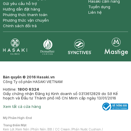
Hasaki cẩm nang
Gửi yêu cầu hỗ trợ
Tuyển dụng
Hướng dẫn đặt hàng
Liên hệ
Phương thức thanh toán
Phương thức vận chuyển
Chính sách đổi trả
Synctives
Clinic
Dermahair
Mastige
Bản quyền © 2016 Hasaki.vn
Công Ty cổ phần HASAKI VIETNAM
Hotline:
1800 6324
Giấy chứng nhận Đăng ký Kinh doanh số 0313612829 do Sở Kế
hoạch và Đầu tư Thành phố Hồ Chí Minh cấp ngày 13/01/2016
Xem tất cả cửa hàng
Mỹ Phẩm High-End
Trang Điểm Mặt
Kem Lót
/
Kem Nền
/
Phấn Nền
/
BB / CC Cream
/
Phấn Nước Cushion
/