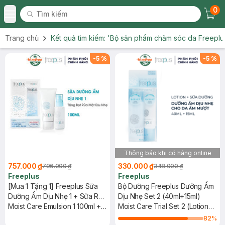
0
Tìm kiếm
Chec
Tìm kiếm
Toggle Menu
Trang chủ
Kết quả tìm kiếm:
'Bộ sản phẩm chăm sóc da Freeplu
-
5
%
-
5
%
Thông báo khi có hàng online
757.000 ₫
330.000 ₫
796.000 ₫
348.000 ₫
Freeplus
Freeplus
[Mua 1 Tặng 1] Freeplus Sữa
Bộ Dưỡng Freeplus Dưỡng Ẩm
Dưỡng Ẩm Dịu Nhẹ 1 + Sữa Rửa
Dịu Nhẹ Set 2 (40ml+15ml)
Mặt Dịu Nhẹ
Moist Care Emulsion 1 100ml +
Moist Care Trial Set 2 (Lotion
Mild Soap A 100g
40ml + Emulsion 15ml)
82
%