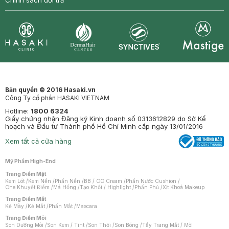
Chính sách đổi trả
Synctives
Clinic
Dermahair
Mastige
Bản quyền © 2016 Hasaki.vn
Công Ty cổ phần HASAKI VIETNAM
Hotline:
1800 6324
Giấy chứng nhận Đăng ký Kinh doanh số 0313612829 do Sở Kế
hoạch và Đầu tư Thành phố Hồ Chí Minh cấp ngày 13/01/2016
Xem tất cả cửa hàng
Mỹ Phẩm High-End
Trang Điểm Mặt
Kem Lót
/
Kem Nền
/
Phấn Nền
/
BB / CC Cream
/
Phấn Nước Cushion
/
Che Khuyết Điểm
/
Má Hồng
/
Tạo Khối / Highlight
/
Phấn Phủ
/
Xịt Khoá Makeup
Trang Điểm Mắt
Kẻ Mày
/
Kẻ Mắt
/
Phấn Mắt
/
Mascara
Trang Điểm Môi
Son Dưỡng Môi
/
Son Kem / Tint
/
Son Thỏi
/
Son Bóng
/
Tẩy Trang Mắt / Môi