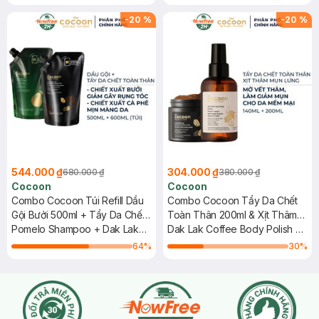
Shower Gel
Butter 200ml
-
20
%
-
20
%
544.000 ₫
304.000 ₫
680.000 ₫
380.000 ₫
Cocoon
Cocoon
Combo Cocoon Túi Refill Dầu
Combo Cocoon Tẩy Da Chết
Gội Bưởi 500ml + Tẩy Da Chết
Toàn Thân 200ml & Xịt Thâm
Toàn Thân Cà Phê Đắk Lắk
Pomelo Shampoo + Dak Lak
Mụn Lưng 140ml
Dak Lak Coffee Body Polish +
600ml
Coffee Body Polish
Winter Melon Dark Spots &
64
%
30
%
Acne Spray For Back