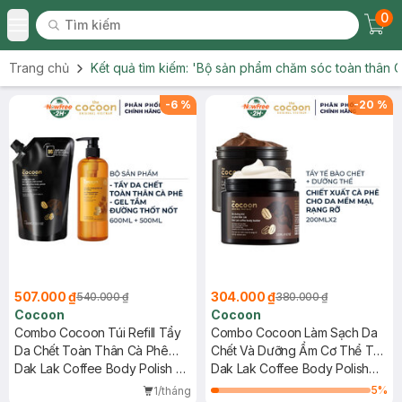
0
Tìm kiếm
Chec
Tìm kiếm
Toggle Menu
Trang chủ
Kết quả tìm kiếm:
'Bộ sản phẩm chăm sóc toàn thân 
-
6
%
-
20
%
507.000 ₫
304.000 ₫
540.000 ₫
380.000 ₫
Cocoon
Cocoon
Combo Cocoon Túi Refill Tẩy
Combo Cocoon Làm Sạch Da
Da Chết Toàn Thân Cà Phê
Chết Và Dưỡng Ẩm Cơ Thể Từ
600ml + Gel Tắm Đường Thốt
Dak Lak Coffee Body Polish +
Cà Phê
Dak Lak Coffee Body Polish
Nốt An Giang 500ml
An Giang Palmyra Sugar
200ml + Dak Lak Coffee Body
5
%
1/tháng