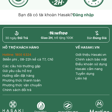
Bạn đã có tài khoản Hasaki?
Đăng nhập
return
nowfree
price
HỖ TRỢ KHÁCH HÀNG
VỀ HASAKI.VN
Hotline:
1800 6324
Giới thiệu Hasaki.vn
(Miễn phí , 08-22h kể cả T7, CN)
Chính sách bảo mật
Điều khoản sử dụng
Các câu hỏi thường gặp
Hasaki cẩm nang
Gửi yêu cầu hỗ trợ
Tuyển dụng
Hướng dẫn đặt hàng
Liên hệ
Phương thức thanh toán
Phương thức vận chuyển
Chính sách đổi trả