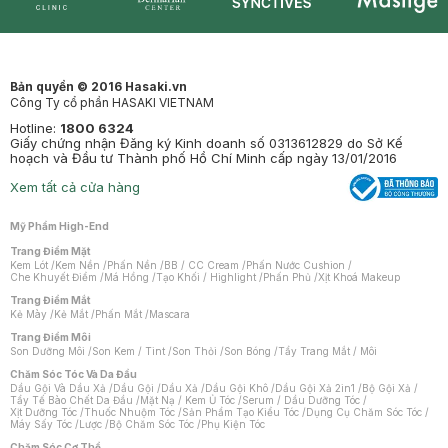
Synctives
Clinic
Dermahair
Mastige
Bản quyền © 2016 Hasaki.vn
Công Ty cổ phần HASAKI VIETNAM
Hotline:
1800 6324
Giấy chứng nhận Đăng ký Kinh doanh số 0313612829 do Sở Kế
hoạch và Đầu tư Thành phố Hồ Chí Minh cấp ngày 13/01/2016
Xem tất cả cửa hàng
Mỹ Phẩm High-End
Trang Điểm Mặt
Kem Lót
/
Kem Nền
/
Phấn Nền
/
BB / CC Cream
/
Phấn Nước Cushion
/
Che Khuyết Điểm
/
Má Hồng
/
Tạo Khối / Highlight
/
Phấn Phủ
/
Xịt Khoá Makeup
Trang Điểm Mắt
Kẻ Mày
/
Kẻ Mắt
/
Phấn Mắt
/
Mascara
Trang Điểm Môi
Son Dưỡng Môi
/
Son Kem / Tint
/
Son Thỏi
/
Son Bóng
/
Tẩy Trang Mắt / Môi
Chăm Sóc Tóc Và Da Đầu
Dầu Gội Và Dầu Xả
/
Dầu Gội
/
Dầu Xả
/
Dầu Gội Khô
/
Dầu Gội Xả 2in1
/
Bộ Gội Xả
/
Tẩy Tế Bào Chết Da Đầu
/
Mặt Nạ / Kem Ủ Tóc
/
Serum / Dầu Dưỡng Tóc
/
Xịt Dưỡng Tóc
/
Thuốc Nhuộm Tóc
/
Sản Phẩm Tạo Kiểu Tóc
/
Dụng Cụ Chăm Sóc Tóc
/
Máy Sấy Tóc
/
Lược
/
Bộ Chăm Sóc Tóc
/
Phụ Kiện Tóc
Chăm Sóc Cơ Thể