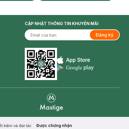
CẬP NHẬT THÔNG TIN KHUYẾN MÃI
Đăng ký
Appstore icon
Goolge Play icon
Mastige
Được chứng nhận
t kiệm và đạt tác