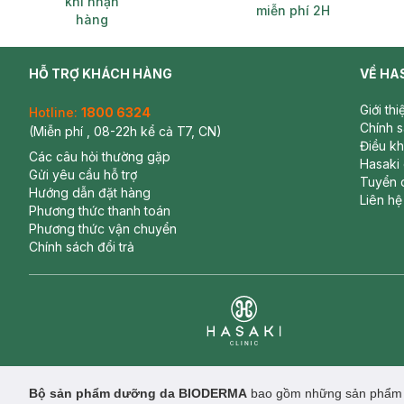
khi nhận
miễn phí 2H
hàng
HỖ TRỢ KHÁCH HÀNG
VỀ HA
Giới th
Hotline:
1800 6324
Chính 
(Miễn phí , 08-22h kể cả T7, CN)
Điều k
Các câu hỏi thường gặp
Hasaki
Gửi yêu cầu hỗ trợ
Tuyển 
Hướng dẫn đặt hàng
Liên hệ
Phương thức thanh toán
Phương thức vận chuyển
Chính sách đổi trả
Clinic
Bộ sản phẩm dưỡng da BIODERMA
bao gồm những sản phẩm tr