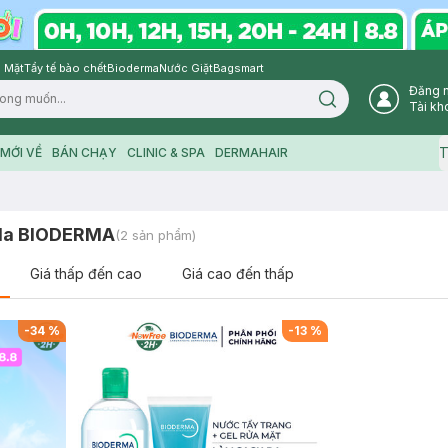
 Mặt
Tẩy tế bào chết
Bioderma
Nước Giặt
Bagsmart
Đăng 
Search icon
Tài kh
T
MỚI VỀ
BÁN CHẠY
CLINIC & SPA
DERMAHAIR
 da BIODERMA
(
2
sản phẩm)
Giá thấp đến cao
Giá cao đến thấp
-
34
%
-
13
%