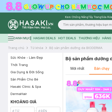
Kem Chống Nắng
Tẩy Trang
Sữa Rửa
Logo
DANH MỤC
HASAKI DEALS
HOT DEALS
THƯƠNG HIỆU
HÀNG 
Hamburger icon
Trang chủ
Từ khóa
Bộ sản phẩm dưỡng da BIODERMA
Sức Khỏe - Làm Đẹp
Bộ sản phẩm dưỡng
Thời Trang
Mới nhất
Bán chạy
Gia Dụng & Đời Sống
Sản Phẩm Cho Bé
Hasaki Clinic & Spa
DermaHair
KHOẢNG GIÁ