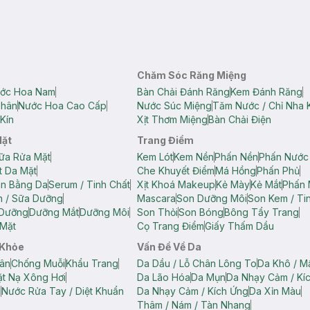
Chăm Sóc Răng Miệng
ớc Hoa Nam
Bàn Chải Đánh Răng
Kem Đánh Răng
Thân
Nước Hoa Cao Cấp
Nước Súc Miệng
Tăm Nước / Chỉ Nha 
Kín
Xịt Thơm Miệng
Bàn Chải Điện
Mặt
Trang Điểm
ữa Rửa Mặt
Kem Lót
Kem Nền
Phấn Nền
Phấn Nước
t Da Mặt
Che Khuyết Điểm
Má Hồng
Phấn Phủ
ân Bằng Da
Serum / Tinh Chất
Xịt Khoá Makeup
Kẻ Mày
Kẻ Mắt
Phấn 
n / Sữa Dưỡng
Mascara
Son Dưỡng Môi
Son Kem / Tin
 Dưỡng
Dưỡng Mắt
Dưỡng Môi
Son Thỏi
Son Bóng
Bông Tẩy Trang
Mặt
Cọ Trang Điểm
Giấy Thấm Dầu
 Khỏe
Vấn Đề Về Da
ân
Chống Muỗi
Khẩu Trang
Da Dầu / Lỗ Chân Lông To
Da Khô / M
t Nạ Xông Hơi
Da Lão Hóa
Da Mụn
Da Nhạy Cảm / Kí
g
Nước Rửa Tay / Diệt Khuẩn
Da Nhạy Cảm / Kích Ứng
Da Xỉn Màu
Thâm / Nám / Tàn Nhang