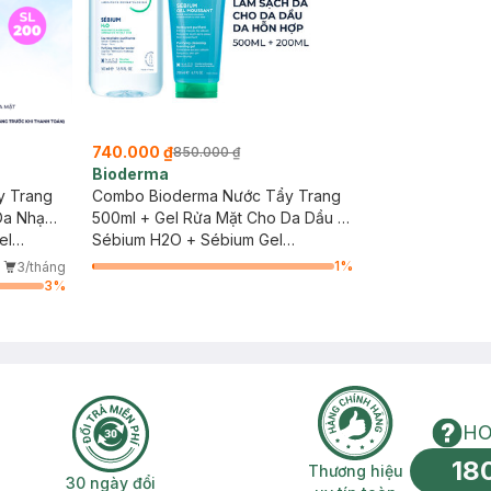
740.000 ₫
850.000 ₫
Bioderma
y Trang
Combo Bioderma Nước Tẩy Trang
Da Nhạy
500ml + Gel Rửa Mặt Cho Da Dầu &
el
Hỗn Hợp 200ml
Sébium H2O + Sébium Gel
Moussant
1
%
3/tháng
3
%
HO
18
n phí 2H
30 ngày đổi trả miễn phí
Thương hiệu uy 
Thương hiệu
30 ngày đổi