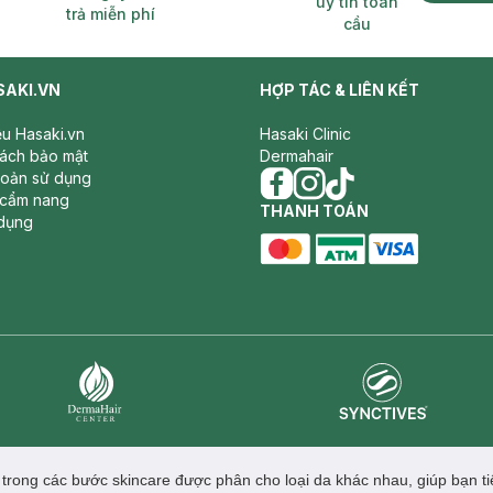
uy tín toàn
trả miễn phí
cầu
SAKI.VN
HỢP TÁC & LIÊN KẾT
iệu Hasaki.vn
Hasaki Clinic
sách bảo mật
Dermahair
hoản sử dụng
 cẩm nang
facebook
THANH TOÁN
instagram
tiktok
dụng
master card
ATM card
visa card
Synctives
Dermahair
ong các bước skincare được phân cho loại da khác nhau, giúp bạn tiế