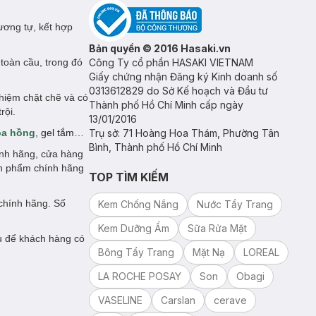
ương tự, kết hợp
Bản quyền © 2016 Hasaki.vn
toàn cầu, trong đó
Công Ty cổ phần HASAKI VIETNAM
Giấy chứng nhận Đăng ký Kinh doanh số
0313612829 do Sở Kế hoạch và Đầu tư
hiệm chặt chẽ và có
Thành phố Hồ Chí Minh cấp ngày
rội.
13/01/2016
oa hồng
, gel tắm…
Trụ sở: 71 Hoàng Hoa Thám, Phường Tân
Bình, Thành phố Hồ Chí Minh
ính hãng, cửa hàng
ản phẩm chính hãng
TOP TÌM KIẾM
chính hãng. Số
Kem Chống Nắng
Nước Tẩy Trang
Kem Dưỡng Ẩm
Sữa Rửa Mặt
ụ để khách hàng có
Bông Tẩy Trang
Mặt Nạ
LOREAL
LA ROCHE POSAY
Son
Obagi
VASELINE
Carslan
cerave