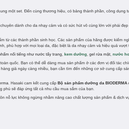
ung một set. Đến cùng thương hiệu, có bảng thành phần, công dụng t
uyên dành cho da nhạy cảm và có sức hút vô cùng lớn với phái đẹp 
hẩm từ các thành phần sinh học. Các sản phẩm của hãng được kiểm ng
h, phù hợp với mọi loại da, đặc biệt là da nhạy cảm và hiệu quả vượt t
 phẩm nổi tiếng như nước tẩy trang,
kem dưỡng
, gel rửa mặt,
nước h
toàn quốc. Bạn có thể dễ dàng mua sản phẩm ở các đơn vị đối tác ch
g hàng giả ngày càng nhiều, bạn cần tìm đến những cơ sở cung cấp s
erma
. Hasaki cam kết cung cấp
Bộ sản phẩm dưỡng da BIODERMA
ng phú sẽ đáp ứng tất cả nhu cầu mua sắm của bạn.
ôn nỗ lực không ngừng nhằm nâng cao chất lượng sản phẩm & dịch v