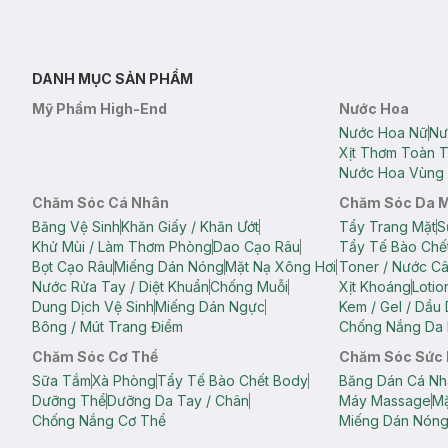
DANH MỤC SẢN PHẨM
Mỹ Phẩm High-End
Nước Hoa
Nước Hoa Nữ
Nư
Xịt Thơm Toàn 
Nước Hoa Vùng 
Chăm Sóc Cá Nhân
Chăm Sóc Da 
Băng Vệ Sinh
Khăn Giấy / Khăn Ướt
Tẩy Trang Mặt
S
Khử Mùi / Làm Thơm Phòng
Dao Cạo Râu
Tẩy Tế Bào Chế
Bọt Cạo Râu
Miếng Dán Nóng
Mặt Nạ Xông Hơi
Toner / Nước C
Nước Rửa Tay / Diệt Khuẩn
Chống Muỗi
Xịt Khoáng
Lotio
Dung Dịch Vệ Sinh
Miếng Dán Ngực
Kem / Gel / Dầu
Bông / Mút Trang Điểm
Chống Nắng Da 
Chăm Sóc Cơ Thể
Chăm Sóc Sức
Sữa Tắm
Xà Phòng
Tẩy Tế Bào Chết Body
Băng Dán Cá Nh
Dưỡng Thể
Dưỡng Da Tay / Chân
Máy Massage
Mặ
Chống Nắng Cơ Thể
Miếng Dán Nón