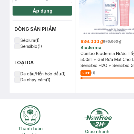
Áp dụng
DÒNG SẢN PHẨM
Sébium(1)
636.000 ₫
970.000 ₫
Sensibio(1)
Bioderma
Combo Bioderma Nước Tẩ
500ml + Gel Rửa Mặt Cho 
LOẠI DA
Cảm 200ml
Sensibio H2O + Sensibio G
Moussant
(1)
5.0
Da dầu/Hỗn hợp dầu(1)
Da nhạy cảm(1)
Thanh toán khi nhận hàng
Giao nhanh miễ
Thanh toán
Giao nhanh