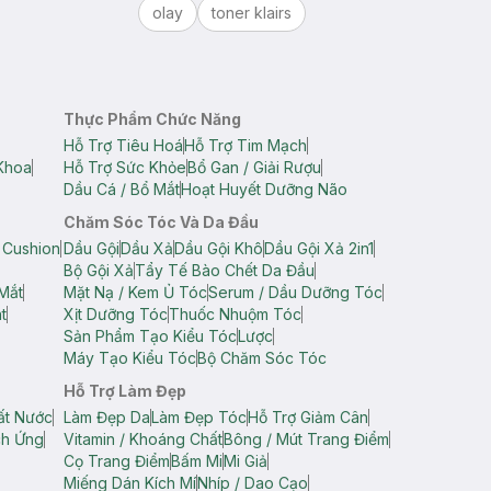
olay
toner klairs
Thực Phẩm Chức Năng
Hỗ Trợ Tiêu Hoá
Hỗ Trợ Tim Mạch
Khoa
Hỗ Trợ Sức Khỏe
Bổ Gan / Giải Rượu
Dầu Cá / Bổ Mắt
Hoạt Huyết Dưỡng Não
Chăm Sóc Tóc Và Da Đầu
 Cushion
Dầu Gội
Dầu Xả
Dầu Gội Khô
Dầu Gội Xả 2in1
Bộ Gội Xả
Tẩy Tế Bào Chết Da Đầu
Mắt
Mặt Nạ / Kem Ủ Tóc
Serum / Dầu Dưỡng Tóc
t
Xịt Dưỡng Tóc
Thuốc Nhuộm Tóc
Sản Phẩm Tạo Kiểu Tóc
Lược
Máy Tạo Kiểu Tóc
Bộ Chăm Sóc Tóc
Hỗ Trợ Làm Đẹp
ất Nước
Làm Đẹp Da
Làm Đẹp Tóc
Hỗ Trợ Giảm Cân
ch Ứng
Vitamin / Khoáng Chất
Bông / Mút Trang Điểm
Cọ Trang Điểm
Bấm Mi
Mi Giả
Miếng Dán Kích Mí
Nhíp / Dao Cạo