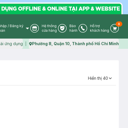
0
nhập
/
Đăng ký
Hệ thống
Bảo
Hỗ trợ
User Icon
Store Icon
Warranty Icon
Phone Icon
Cart I
oản
cửa hàng
hành
khách hàng
ải ứng dụng
Phường 8, Quận 10, Thành phố Hồ Chí Minh
Map icon
Hiển thị
40