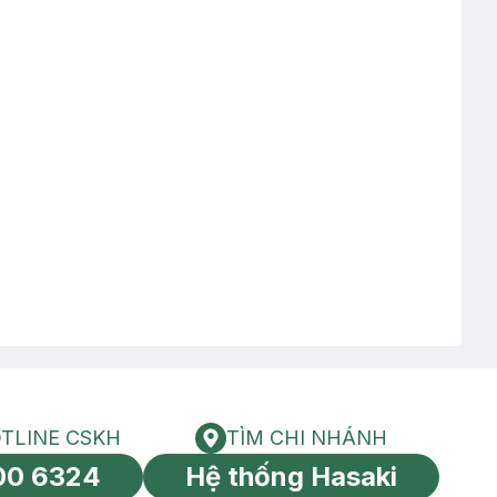
TLINE CSKH
TÌM CHI NHÁNH
HOTLINE CSKH
Tìm chi nhánh
00 6324
Hệ thống Hasaki
tín toàn cầu