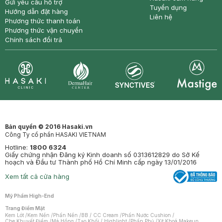
Gửi yêu cầu hỗ trợ
Tuyển dụng
Hướng dẫn đặt hàng
Liên hệ
Phương thức thanh toán
Phương thức vận chuyển
Chính sách đổi trả
Synctives
Clinic
Dermahair
Mastige
Bản quyền © 2016 Hasaki.vn
Công Ty cổ phần HASAKI VIETNAM
Hotline:
1800 6324
Giấy chứng nhận Đăng ký Kinh doanh số 0313612829 do Sở Kế
hoạch và Đầu tư Thành phố Hồ Chí Minh cấp ngày 13/01/2016
Xem tất cả cửa hàng
Mỹ Phẩm High-End
Trang Điểm Mặt
Kem Lót
/
Kem Nền
/
Phấn Nền
/
BB / CC Cream
/
Phấn Nước Cushion
/
Che Khuyết Điểm
/
Má Hồng
/
Tạo Khối / Highlight
/
Phấn Phủ
/
Xịt Khoá Makeup