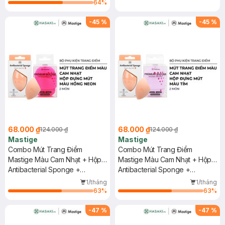
Holder
64
%
-
45
%
-
45
%
68.000 ₫
68.000 ₫
124.000 ₫
124.000 ₫
Mastige
Mastige
Combo Mút Trang Điểm
Combo Mút Trang Điểm
Mastige Màu Cam Nhạt + Hộp
Mastige Màu Cam Nhạt + Hộp
Đựng Mút Hotosu Silicone Cao
Antibacterial Sponge +
Đựng Mút Hotosu Silicone Cao
Antibacterial Sponge +
Cấp Màu Hồng Neon
Premium Silicone Sponge
Cấp Màu Tím
Premium Silicone Sponge
1/tháng
1/tháng
Holder
Holder
63
%
63
%
-
47
%
-
47
%