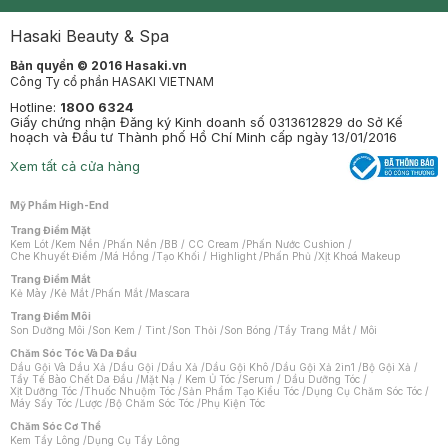
Mastige
Hasaki Beauty & Spa
Bản quyền © 2016 Hasaki.vn
Công Ty cổ phần HASAKI VIETNAM
Hotline:
1800 6324
Giấy chứng nhận Đăng ký Kinh doanh số 0313612829 do Sở Kế
hoạch và Đầu tư Thành phố Hồ Chí Minh cấp ngày 13/01/2016
Xem tất cả cửa hàng
Mỹ Phẩm High-End
Trang Điểm Mặt
Kem Lót
/
Kem Nền
/
Phấn Nền
/
BB / CC Cream
/
Phấn Nước Cushion
/
Che Khuyết Điểm
/
Má Hồng
/
Tạo Khối / Highlight
/
Phấn Phủ
/
Xịt Khoá Makeup
Trang Điểm Mắt
Kẻ Mày
/
Kẻ Mắt
/
Phấn Mắt
/
Mascara
Trang Điểm Môi
Son Dưỡng Môi
/
Son Kem / Tint
/
Son Thỏi
/
Son Bóng
/
Tẩy Trang Mắt / Môi
Chăm Sóc Tóc Và Da Đầu
Dầu Gội Và Dầu Xả
/
Dầu Gội
/
Dầu Xả
/
Dầu Gội Khô
/
Dầu Gội Xả 2in1
/
Bộ Gội Xả
/
Tẩy Tế Bào Chết Da Đầu
/
Mặt Nạ / Kem Ủ Tóc
/
Serum / Dầu Dưỡng Tóc
/
Xịt Dưỡng Tóc
/
Thuốc Nhuộm Tóc
/
Sản Phẩm Tạo Kiểu Tóc
/
Dụng Cụ Chăm Sóc Tóc
/
Máy Sấy Tóc
/
Lược
/
Bộ Chăm Sóc Tóc
/
Phụ Kiện Tóc
Chăm Sóc Cơ Thể
Kem Tẩy Lông
/
Dụng Cụ Tẩy Lông