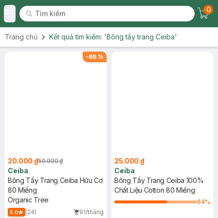
0
Tìm kiếm
Chec
Tìm kiếm
Toggle Menu
Trang chủ
Kết quả tìm kiếm:
'Bông tẩy trang Ceiba'
-
66
%
20.000 ₫
25.000 ₫
59.000 ₫
Ceiba
Ceiba
Bông Tẩy Trang Ceiba Hữu Cơ
Bông Tẩy Trang Ceiba 100%
80 Miếng
Chất Liệu Cotton 80 Miếng
Organic Tree
64
%
(24)
91/tháng
5.0