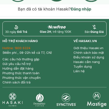
Bạn đã có tài khoản Hasaki?
Đăng nhập
return
nowfree
price
HỖ TRỢ KHÁCH HÀNG
VỀ HASAKI.VN
Hotline:
1800 6324
Giới thiệu Hasaki.vn
(Miễn phí , 08-22h kể cả T7, CN)
Chính sách bảo mật
Điều khoản sử dụng
Các câu hỏi thường gặp
Hasaki cẩm nang
Gửi yêu cầu hỗ trợ
Tuyển dụng
Hướng dẫn đặt hàng
Liên hệ
Phương thức thanh toán
Phương thức vận chuyển
Chính sách đổi trả
Synctives
Clinic
Dermahair