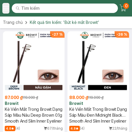
0
Tìm kiếm
Chec
Tìm kiếm
Toggle Menu
Trang chủ
Kết quả tìm kiếm:
'Bút kẻ mắt Browit'
-
27
%
-
26
%
87.000 ₫
88.000 ₫
119.000 ₫
119.000 ₫
Browit
Browit
Kẻ Viền Mắt Trong Browit Dạng
Kẻ Viền Mắt Trong Browit Dạng
Sáp Màu Nâu Deep Brown 0.1g
Sáp Màu Đen Midnight Black
Smooth And Slim Inner Eyeliner
0.1g
Smooth And Slim Inner Eyeliner
(4)
67/tháng
(4)
22/tháng
4.8
4.8