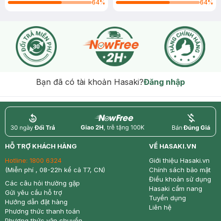
64
%
64
%
Bạn đã có tài khoản Hasaki?
Đăng nhập
return
nowfree
price
HỖ TRỢ KHÁCH HÀNG
VỀ HASAKI.VN
Hotline:
1800 6324
Giới thiệu Hasaki.vn
(Miễn phí , 08-22h kể cả T7, CN)
Chính sách bảo mật
Điều khoản sử dụng
Các câu hỏi thường gặp
Hasaki cẩm nang
Gửi yêu cầu hỗ trợ
Tuyển dụng
Hướng dẫn đặt hàng
Liên hệ
Phương thức thanh toán
Phương thức vận chuyển