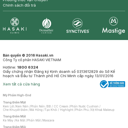
Chính sách đổi trả
Synctives
Clinic
Dermahair
Mastige
Bản quyền © 2016 Hasaki.vn
Công Ty cổ phần HASAKI VIETNAM
Hotline:
1800 6324
Giấy chứng nhận Đăng ký Kinh doanh số 0313612829 do Sở Kế
hoạch và Đầu tư Thành phố Hồ Chí Minh cấp ngày 13/01/2016
Xem tất cả cửa hàng
Mỹ Phẩm High-End
Trang Điểm Mặt
Kem Lót
/
Kem Nền
/
Phấn Nền
/
BB / CC Cream
/
Phấn Nước Cushion
/
Che Khuyết Điểm
/
Má Hồng
/
Tạo Khối / Highlight
/
Phấn Phủ
/
Xịt Khoá Makeup
Trang Điểm Mắt
Kẻ Mày
/
Kẻ Mắt
/
Phấn Mắt
/
Mascara
Trang Điểm Môi