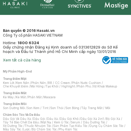
Synctives
Clinic
Dermahair
Mastige
Bản quyền © 2016 Hasaki.vn
Công Ty cổ phần HASAKI VIETNAM
Hotline:
1800 6324
Giấy chứng nhận Đăng ký Kinh doanh số 0313612829 do Sở Kế
hoạch và Đầu tư Thành phố Hồ Chí Minh cấp ngày 13/01/2016
Xem tất cả cửa hàng
Mỹ Phẩm High-End
Trang Điểm Mặt
Kem Lót
/
Kem Nền
/
Phấn Nền
/
BB / CC Cream
/
Phấn Nước Cushion
/
Che Khuyết Điểm
/
Má Hồng
/
Tạo Khối / Highlight
/
Phấn Phủ
/
Xịt Khoá Makeup
Trang Điểm Mắt
Kẻ Mày
/
Kẻ Mắt
/
Phấn Mắt
/
Mascara
Trang Điểm Môi
Son Dưỡng Môi
/
Son Kem / Tint
/
Son Thỏi
/
Son Bóng
/
Tẩy Trang Mắt / Môi
Chăm Sóc Tóc Và Da Đầu
Dầu Gội Và Dầu Xả
/
Dầu Gội
/
Dầu Xả
/
Dầu Gội Khô
/
Dầu Gội Xả 2in1
/
Bộ Gội Xả
/
Tẩy Tế Bào Chết Da Đầu
/
Mặt Nạ / Kem Ủ Tóc
/
Serum / Dầu Dưỡng Tóc
/
Xịt Dưỡng Tóc
/
Thuốc Nhuộm Tóc
/
Sản Phẩm Tạo Kiểu Tóc
/
Dụng Cụ Chăm Sóc Tóc
/
Máy Sấy Tóc
/
Lược
/
Bộ Chăm Sóc Tóc
/
Phụ Kiện Tóc