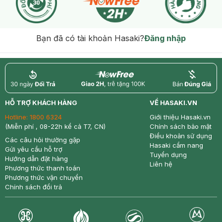
Bạn đã có tài khoản Hasaki?
Đăng nhập
return
nowfree
price
HỖ TRỢ KHÁCH HÀNG
VỀ HASAKI.VN
Hotline:
1800 6324
Giới thiệu Hasaki.vn
(Miễn phí , 08-22h kể cả T7, CN)
Chính sách bảo mật
Điều khoản sử dụng
Các câu hỏi thường gặp
Hasaki cẩm nang
Gửi yêu cầu hỗ trợ
Tuyển dụng
Hướng dẫn đặt hàng
Liên hệ
Phương thức thanh toán
Phương thức vận chuyển
Chính sách đổi trả