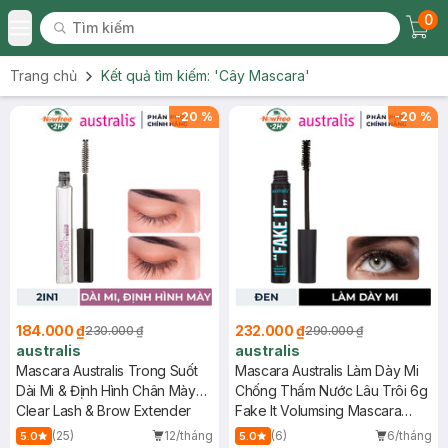
0
Tìm kiếm
Chec
Tìm kiếm
Toggle Menu
Trang chủ
Kết quả tìm kiếm:
'Cây Mascara'
-
20
%
-
20
%
184.000 ₫
232.000 ₫
230.000 ₫
290.000 ₫
australis
australis
Mascara Australis Trong Suốt
Mascara Australis Làm Dày Mi
Dài Mi & Định Hình Chân Mày
Chống Thấm Nước Lâu Trôi 6g
8ml
Clear Lash & Brow Extender
Fake It Volumsing Mascara
Waterproof
(25)
12/tháng
(6)
6/tháng
5.0
5.0