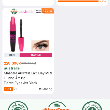
97
%
-
20
%
228.000 ₫
285.000 ₫
australis
Mascara Australis Làm Dày Mi &
Dưỡng Ẩm 8g
Fierce Eyes Jet Black
Volumising Mascara
(7)
3/tháng
5.0