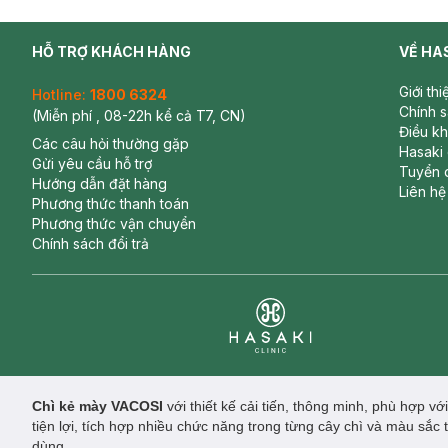
HỖ TRỢ KHÁCH HÀNG
VỀ HA
Giới th
Hotline:
1800 6324
Chính 
(Miễn phí , 08-22h kể cả T7, CN)
Điều k
Các câu hỏi thường gặp
Hasaki
Gửi yêu cầu hỗ trợ
Tuyển 
Hướng dẫn đặt hàng
Liên hệ
Phương thức thanh toán
Phương thức vận chuyển
Chính sách đổi trả
Clinic
Chì kẻ mày VACOSI
với thiết kế cải tiến, thông minh, phù hợp v
tiện lợi, tích hợp nhiều chức năng trong từng cây chì và màu sắc
dùng.