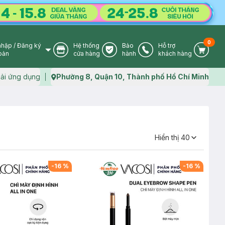
0
nhập
/
Đăng ký
Hệ thống
Bảo
Hỗ trợ
User Icon
Store Icon
Warranty Icon
Phone Icon
Cart I
oản
cửa hàng
hành
khách hàng
ải ứng dụng
Phường 8, Quận 10, Thành phố Hồ Chí Minh
Map icon
Hiển thị
40
-
16
%
-
16
%