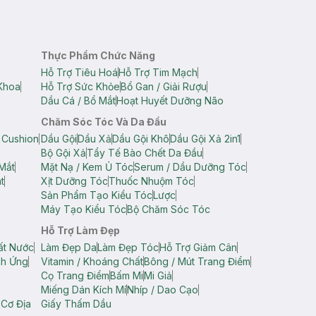
Thực Phẩm Chức Năng
Hỗ Trợ Tiêu Hoá
Hỗ Trợ Tim Mạch
Khoa
Hỗ Trợ Sức Khỏe
Bổ Gan / Giải Rượu
Dầu Cá / Bổ Mắt
Hoạt Huyết Dưỡng Não
Chăm Sóc Tóc Và Da Đầu
 Cushion
Dầu Gội
Dầu Xả
Dầu Gội Khô
Dầu Gội Xả 2in1
Bộ Gội Xả
Tẩy Tế Bào Chết Da Đầu
Mắt
Mặt Nạ / Kem Ủ Tóc
Serum / Dầu Dưỡng Tóc
t
Xịt Dưỡng Tóc
Thuốc Nhuộm Tóc
Sản Phẩm Tạo Kiểu Tóc
Lược
Máy Tạo Kiểu Tóc
Bộ Chăm Sóc Tóc
Hỗ Trợ Làm Đẹp
ất Nước
Làm Đẹp Da
Làm Đẹp Tóc
Hỗ Trợ Giảm Cân
ch Ứng
Vitamin / Khoáng Chất
Bông / Mút Trang Điểm
Cọ Trang Điểm
Bấm Mi
Mi Giả
Miếng Dán Kích Mí
Nhíp / Dao Cạo
 Cơ Địa
Giấy Thấm Dầu