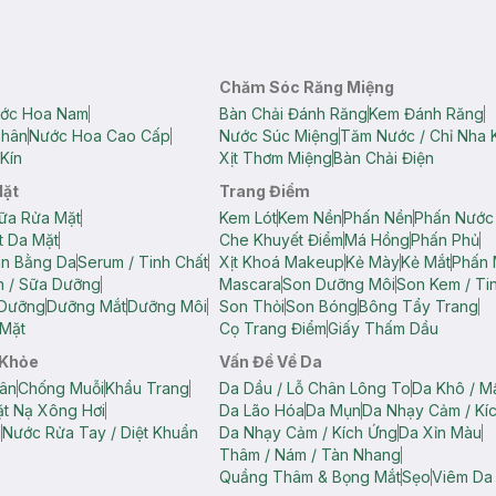
Chăm Sóc Răng Miệng
ớc Hoa Nam
Bàn Chải Đánh Răng
Kem Đánh Răng
Thân
Nước Hoa Cao Cấp
Nước Súc Miệng
Tăm Nước / Chỉ Nha 
Kín
Xịt Thơm Miệng
Bàn Chải Điện
Mặt
Trang Điểm
ữa Rửa Mặt
Kem Lót
Kem Nền
Phấn Nền
Phấn Nước
t Da Mặt
Che Khuyết Điểm
Má Hồng
Phấn Phủ
ân Bằng Da
Serum / Tinh Chất
Xịt Khoá Makeup
Kẻ Mày
Kẻ Mắt
Phấn 
n / Sữa Dưỡng
Mascara
Son Dưỡng Môi
Son Kem / Tin
 Dưỡng
Dưỡng Mắt
Dưỡng Môi
Son Thỏi
Son Bóng
Bông Tẩy Trang
Mặt
Cọ Trang Điểm
Giấy Thấm Dầu
 Khỏe
Vấn Đề Về Da
ân
Chống Muỗi
Khẩu Trang
Da Dầu / Lỗ Chân Lông To
Da Khô / M
t Nạ Xông Hơi
Da Lão Hóa
Da Mụn
Da Nhạy Cảm / Kí
g
Nước Rửa Tay / Diệt Khuẩn
Da Nhạy Cảm / Kích Ứng
Da Xỉn Màu
Thâm / Nám / Tàn Nhang
Quầng Thâm & Bọng Mắt
Sẹo
Viêm Da