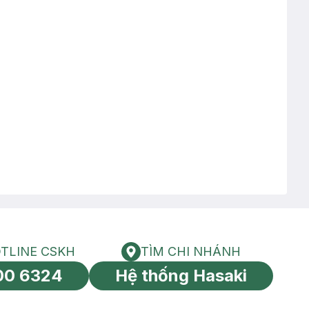
TLINE CSKH
TÌM CHI NHÁNH
HOTLINE CSKH
Tìm chi nhánh
00 6324
Hệ thống Hasaki
tín toàn cầu