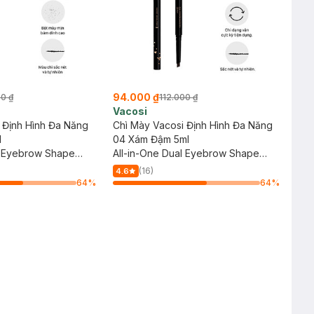
94.000 ₫
00 ₫
112.000 ₫
Vacosi
 Định Hình Đa Năng
Chì Mày Vacosi Định Hình Đa Năng
l
04 Xám Đậm 5ml
l Eyebrow Shape
All-in-One Dual Eyebrow Shape
 Brown
Pen #04 Gray
(16)
4.6
64
%
64
%