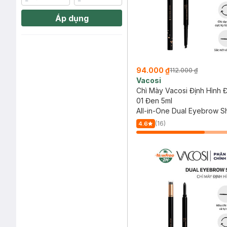
Áp dụng
94.000 ₫
112.000 ₫
Vacosi
Chì Mày Vacosi Định Hình 
01 Đen 5ml
All-in-One Dual Eyebrow 
Pen #01 Black
(16)
4.6