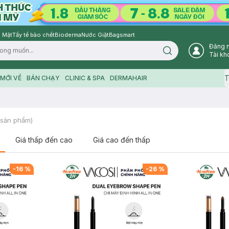
 Mặt
Tẩy tế bào chết
Bioderma
Nước Giặt
Bagsmart
Đăng 
Search icon
Tài kh
T
MỚI VỀ
BÁN CHẠY
CLINIC & SPA
DERMAHAIR
sản phẩm)
Giá thấp đến cao
Giá cao đến thấp
-
16
%
-
26
%