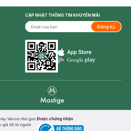
CẬP NHẬT THÔNG TIN KHUYẾN MÃI
Đăng ký
Appstore icon
Goolge Play icon
Mastige
Được chứng nhận
 mày Vacosi nhỏ gọn,
 giá tốt từ người