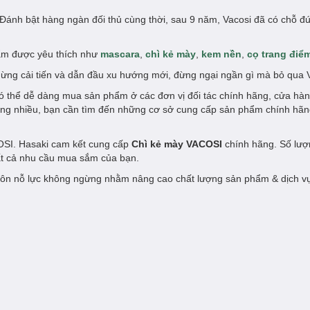
Đánh bật hàng ngàn đối thủ cùng thời, sau 9 năm, Vacosi đã có chỗ đ
hẩm được yêu thích như
mascara
,
chì kẻ mày
,
kem nền
,
cọ trang điể
ừng cải tiến và dẫn đầu xu hướng mới, đừng ngại ngần gì mà bỏ qua 
ó thể dễ dàng mua sản phẩm ở các đơn vị đối tác chính hãng, cửa hà
càng nhiều, bạn cần tìm đến những cơ sở cung cấp sản phẩm chính hã
OSI. Hasaki cam kết cung cấp
Chì kẻ mày VACOSI
chính hãng. Số lư
tất cả nhu cầu mua sắm của bạn.
ôn nỗ lực không ngừng nhằm nâng cao chất lượng sản phẩm & dịch v