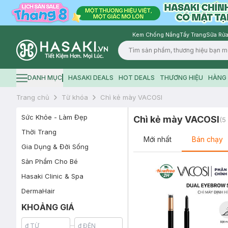
Kem Chống Nắng
Tẩy Trang
Sữa Rửa
Logo
DANH MỤC
HASAKI DEALS
HOT DEALS
THƯƠNG HIỆU
HÀNG 
Hamburger icon
Trang chủ
Từ khóa
Chì kẻ mày VACOSI
Sức Khỏe - Làm Đẹp
Chì kẻ mày VACOSI
(
5
Thời Trang
Mới nhất
Bán chạy
Gia Dụng & Đời Sống
Sản Phẩm Cho Bé
Hasaki Clinic & Spa
DermaHair
KHOẢNG GIÁ