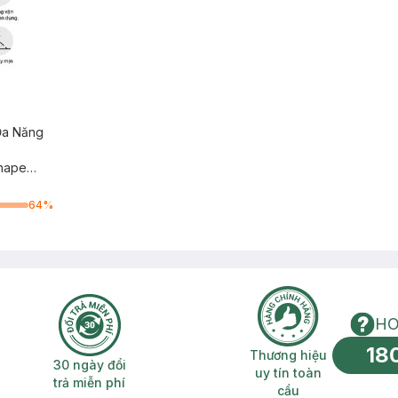
Đa Năng
Shape
64
%
HO
18
n phí 2H
30 ngày đổi trả miễn phí
Thương hiệu uy 
Thương hiệu
30 ngày đổi
uy tín toàn
trả miễn phí
cầu