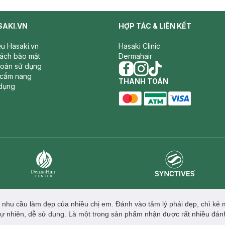
SAKI.VN
HỢP TÁC & LIÊN KẾT
iệu Hasaki.vn
Hasaki Clinic
sách bảo mật
Dermahair
hoản sử dụng
 cẩm nang
facebook
THANH TOÁN
instagram
tiktok
dụng
master card
ATM card
visa card
Synctives
Dermahair
ới nhu cầu làm đẹp của nhiều chị em. Đánh vào tâm lý phái đẹp, chì kẻ
 tự nhiên, dễ sử dụng. Là một trong sản phẩm nhận được rất nhiều đánh