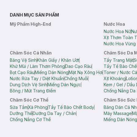
DANH MỤC SẢN PHẨM
Mỹ Phẩm High-End
Nước Hoa
Nước Hoa Nữ
Nư
Xịt Thơm Toàn 
Nước Hoa Vùng 
Chăm Sóc Cá Nhân
Chăm Sóc Da 
Băng Vệ Sinh
Khăn Giấy / Khăn Ướt
Tẩy Trang Mặt
S
Khử Mùi / Làm Thơm Phòng
Dao Cạo Râu
Tẩy Tế Bào Chế
Bọt Cạo Râu
Miếng Dán Nóng
Mặt Nạ Xông Hơi
Toner / Nước C
Nước Rửa Tay / Diệt Khuẩn
Chống Muỗi
Xịt Khoáng
Lotio
Dung Dịch Vệ Sinh
Miếng Dán Ngực
Kem / Gel / Dầu
Bông / Mút Trang Điểm
Chống Nắng Da 
Chăm Sóc Cơ Thể
Chăm Sóc Sức
Sữa Tắm
Xà Phòng
Tẩy Tế Bào Chết Body
Băng Dán Cá Nh
Dưỡng Thể
Dưỡng Da Tay / Chân
Máy Massage
Mặ
Chống Nắng Cơ Thể
Miếng Dán Nón