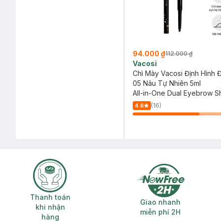
94.000 ₫
112.000 ₫
Vacosi
Chì Mày Vacosi Định Hình 
05 Nâu Tự Nhiên 5ml
All-in-One Dual Eyebrow 
Pen #05 Natural Brown
(16)
4.6
Thanh toán khi nhận hàng
Giao nhanh miễ
Thanh toán
Giao nhanh
khi nhận
miễn phí 2H
hàng