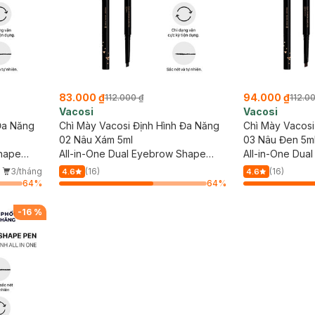
83.000 ₫
94.000 ₫
112.000 ₫
112.0
Vacosi
Vacosi
Đa Năng
Chì Mày Vacosi Định Hình Đa Năng
Chì Mày Vacosi
02 Nâu Xám 5ml
03 Nâu Đen 5m
Shape
All-in-One Dual Eyebrow Shape
All-in-One Dua
Pen #02 Brown
Pen #03 Black
3/tháng
(16)
(16)
4.6
4.6
64
%
64
%
-
16
%