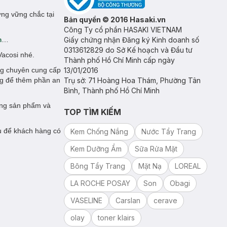
ứng vững chắc tại
Bản quyền © 2016 Hasaki.vn
Công Ty cổ phần HASAKI VIETNAM
m
…
Giấy chứng nhận Đăng ký Kinh doanh số
0313612829 do Sở Kế hoạch và Đầu tư
Vacosi nhé.
Thành phố Hồ Chí Minh cấp ngày
ng chuyên cung cấp
13/01/2016
ng để thêm phần an
Trụ sở: 71 Hoàng Hoa Thám, Phường Tân
Bình, Thành phố Hồ Chí Minh
ợng sản phẩm và
TOP TÌM KIẾM
ụ để khách hàng có
Kem Chống Nắng
Nước Tẩy Trang
Kem Dưỡng Ẩm
Sữa Rửa Mặt
Bông Tẩy Trang
Mặt Nạ
LOREAL
LA ROCHE POSAY
Son
Obagi
VASELINE
Carslan
cerave
olay
toner klairs