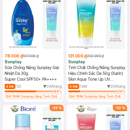
78.000 ₫
131.000 ₫
107.000 ₫
202.000 ₫
Sunplay
Sunplay
Sữa Chống Nắng Sunplay Giải
Tinh Chất Chống Nắng Sunplay
Nhiệt Da 30g
Hiệu Chỉnh Sắc Da 50g (Xanh)
Super Cool SPF50+ PA++++
Skin Aqua Tone Up UV
Essence Mint Green SPF50+
(12)
33/tháng
(136)
20/tháng
4.8
4.9
PA++++
64
%
24
%
Bill 199K Sunplay tặng Tinh Chất
Bill 199K Sunplay tặng Tinh Chất
Chống Nắng 7g trị giá 30K (SL có
Chống Nắng 7g trị giá 30K (SL có
hạn)
hạn)
-
25
%
-
30
%