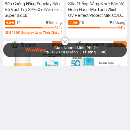
Sữa Chống Nắng Sunplay Bảo
Sữa Chống Nắng Bioré Bảo Vệ
Vệ Vượt Trội SPF50+ PA++++
Hoàn Hảo - Mát Lạnh 25ml
30g
Super Block
UV Perfect Protect Milk COOL
SPF50+/PA+++
(17)
9/tháng
(11)
9/tháng
4.9
4.9
76
%
64
%
Chat i
Bill 199K Sunplay tặng Tinh Chất
Chống Nắng 7g trị giá 30K (SL có
hạn)
-
7
%
-
55
%
Giao Nhanh Miễn Phí 2H.
tại 339 Chi Nhánh (Trễ tặng 100K)
67.000 ₫
145.000 ₫
72.000 ₫
319.000 ₫
Bioré
Garnier
Sữa Chống Nắng Bioré Bảo Vệ
Combo Garnier Serum Chống
Hoàn Hảo - Sáng Mịn 25ml
Nắng 12H Kiềm Dầu 30ml +
UV Perfect Protect Milk
Nước Tẩy Trang Cho Da Dầu
Super UV Anti-Acne Serum