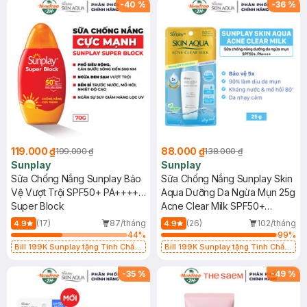
-
40
%
-
36
%
119.000 ₫
88.000 ₫
199.000 ₫
138.000 ₫
Sunplay
Sunplay
Sữa Chống Nắng Sunplay Bảo
Sữa Chống Nắng Sunplay Skin
Vệ Vượt Trội SPF50+ PA++++
Aqua Dưỡng Da Ngừa Mụn 25g
70g
Super Block
Acne Clear Milk SPF50+
PA++++ (Eco Việt Nam)
(17)
87/tháng
(26)
102/tháng
4.9
4.9
44
%
99
%
Bill 199K Sunplay tặng Tinh Chất
Bill 199K Sunplay tặng Tinh Chất
Chống Nắng 7g trị giá 30K (SL có
Chống Nắng 7g trị giá 30K (SL có
hạn)
hạn)
-
35
%
-
49
%