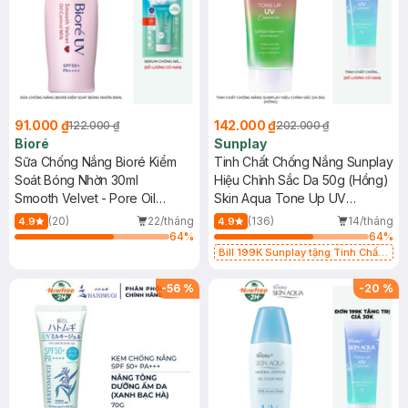
91.000 ₫
142.000 ₫
122.000 ₫
202.000 ₫
Bioré
Sunplay
Sữa Chống Nắng Bioré Kiểm
Tinh Chất Chống Nắng Sunplay
Soát Bóng Nhờn 30ml
Hiệu Chỉnh Sắc Da 50g (Hồng)
Smooth Velvet - Pore Oil
Skin Aqua Tone Up UV
Control Milk SPF 50+ PA++++
Essence SPF50+ PA++++ -
(20)
22/tháng
(136)
14/tháng
4.9
4.9
Happiness Aura Rose Color
64
%
64
%
Bill 199K Sunplay tặng Tinh Chất
Chống Nắng 7g trị giá 30K (SL có
hạn)
-
56
%
-
20
%