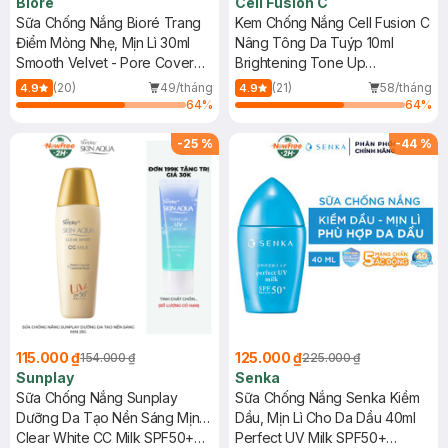
Bioré
Cell Fusion C
Sữa Chống Nắng Bioré Trang
Kem Chống Nắng Cell Fusion C
Điểm Mỏng Nhẹ, Mịn Lì 30ml
Nâng Tông Da Tuýp 10ml
Smooth Velvet - Pore Cover
Brightening Tone Up
Milk SPF 50+ PA++++
Sunscreen 100 SPF50+/ PA
(20)
49/tháng
(21)
58/tháng
4.9
4.9
++++
64
%
64
%
-
25
%
-
44
%
115.000 ₫
125.000 ₫
154.000 ₫
225.000 ₫
Sunplay
Senka
Sữa Chống Nắng Sunplay
Sữa Chống Nắng Senka Kiềm
Dưỡng Da Tạo Nền Sáng Mịn
Dầu, Mịn Lì Cho Da Dầu 40ml
25g
Clear White CC Milk SPF50+
Perfect UV Milk SPF50+