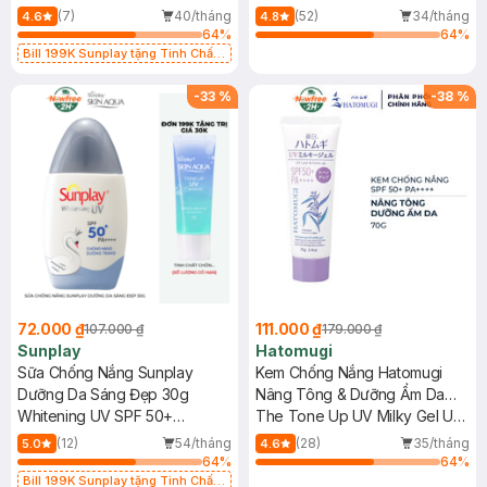
PA++++
PA++++
(7)
40/tháng
(52)
34/tháng
4.6
4.8
64
%
64
%
Bill 199K Sunplay tặng Tinh Chất
Chống Nắng 7g trị giá 30K (SL có
hạn)
-
33
%
-
38
%
72.000 ₫
111.000 ₫
107.000 ₫
179.000 ₫
Sunplay
Hatomugi
Sữa Chống Nắng Sunplay
Kem Chống Nắng Hatomugi
Dưỡng Da Sáng Đẹp 30g
Nâng Tông & Dưỡng Ẩm Da
Whitening UV SPF 50+
70g
The Tone Up UV Milky Gel UV
PA++++
Care & Tone Up SPF50+
(12)
54/tháng
(28)
35/tháng
5.0
4.6
PA++++
64
%
64
%
Bill 199K Sunplay tặng Tinh Chất