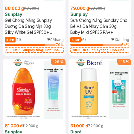
88.000 ₫
79.000 ₫
117.000 ₫
107.000 ₫
Sunplay
Sunplay
Gel Chống Nắng Sunplay
Sữa Chống Nắng Sunplay Cho
Dưỡng Da Sáng Mịn 30g
Bé Và Da Nhạy Cảm 30g
Silky White Gel SPF50+
Baby Mild SPF35 PA++
PA++++ (Eco Việt Nam)
(11)
9/tháng
(6)
10/tháng
4.8
4.3
79
%
64
%
Bill 199K Sunplay tặng Tinh Chất
Bill 199K Sunplay tặng Tinh Chất
Chống Nắng 7g trị giá 30K (SL có
Chống Nắng 7g trị giá 30K (SL có
hạn)
hạn)
-
28
%
-
15
%
81.000 ₫
61.000 ₫
112.000 ₫
72.000 ₫
Sunplay
Bioré