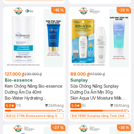
Chống Nắng 7g trị giá 30K (SL có
hạn)
-
45
%
-
25
%
127.000 ₫
88.000 ₫
230.000 ₫
117.000 ₫
Bio-essence
Sunplay
Kem Chống Nắng Bio-essence
Sữa Chống Nắng Sunplay
Dưỡng Ẩm Da 40ml
Dưỡng Da Ẩm Mịn 30g
Bio-Water Hydrating
Skin Aqua UV Moisture Milk
Sunscreen SPF50 PA+++
SPF50+ PA++++
(11)
29/tháng
(5)
38/tháng
5.0
5.0
13
%
64
%
Bill từ 379k Bioessence tặng Gel
Bill 199K Sunplay tặng Tinh Chất
Tẩy Tế Bào Chết 60g
Chống Nắng 7g trị giá 30K (SL có
hạn)
-
27
%
-
35
%