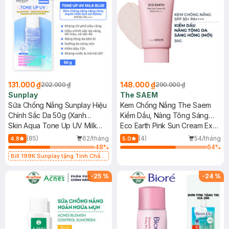
131.000 ₫
148.000 ₫
202.000 ₫
290.000 ₫
Sunplay
The SAEM
Sữa Chống Nắng Sunplay Hiệu
Kem Chống Nắng The Saem
Chỉnh Sắc Da 50g (Xanh
Kiềm Dầu, Nâng Tông Sáng
Dương)
Skin Aqua Tone Up UV Milk
Hồng 50g (Mới)
Eco Earth Pink Sun Cream Ex
Blue SPF50+ PA++++
SPF50+ PA++++ (New)
(85)
62/tháng
(4)
54/tháng
4.8
5.0
48
%
64
%
Bill 199K Sunplay tặng Tinh Chất
Chống Nắng 7g trị giá 30K (SL có
hạn)
-
25
%
-
24
%