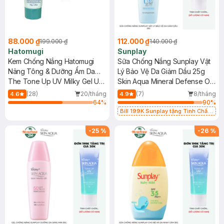
88.000 ₫
112.000 ₫
199.000 ₫
140.000 ₫
Hatomugi
Sunplay
Kem Chống Nắng Hatomugi
Sữa Chống Nắng Sunplay Vật
Nâng Tông & Dưỡng Ẩm Da
Lý Bảo Vệ Da Giảm Dầu 25g
70g (Xanh Bạc Hà)
The Tone Up UV Milky Gel UV
Skin Aqua Mineral Defense Oil
Care & Tone Up SPF50+
Clear Milk SPF50+ PA++++
(28)
20/tháng
(7)
8/tháng
4.6
4.9
PA++++ (Mint Green)
64
%
90
%
Bill 199K Sunplay tặng Tinh Chất
Chống Nắng 7g trị giá 30K (SL có
hạn)
-
25
%
-
26
%