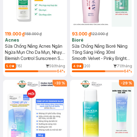
119.000 ₫
93.000 ₫
158.000 ₫
122.000 ₫
Acnes
Bioré
Sữa Chống Nắng Acnes Ngăn
Sữa Chống Nắng Bioré Nâng
Ngừa Mụn Cho Da Mụn, Nhạy
Tông Sáng Hồng 30ml
Cảm 50g
Blemish Control Sunscreen SPF
Smooth Velvet - Pinky Bright
50+ PA++++
Milk SPF 50+ PA++++
(15)
59/tháng
(20)
71/tháng
5.0
4.9
64
%
64
%
-
33
%
-
29
%