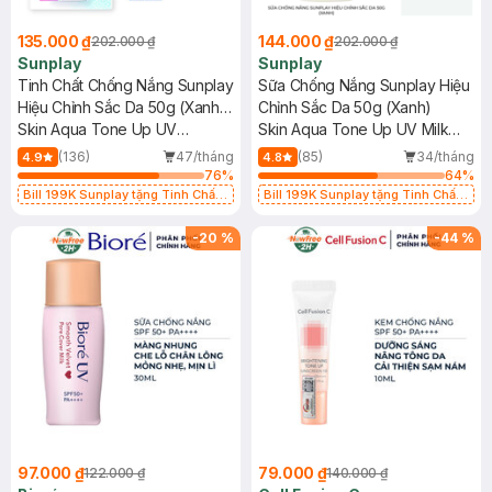
135.000 ₫
144.000 ₫
202.000 ₫
202.000 ₫
Sunplay
Sunplay
Tinh Chất Chống Nắng Sunplay
Sữa Chống Nắng Sunplay Hiệu
Hiệu Chỉnh Sắc Da 50g (Xanh
Chỉnh Sắc Da 50g (Xanh)
Dương)
Skin Aqua Tone Up UV
Skin Aqua Tone Up UV Milk
Essence Blue SPF50+ PA++++
Mint Green SPF50+ PA++++
(136)
47/tháng
(85)
34/tháng
4.9
4.8
76
%
64
%
Bill 199K Sunplay tặng Tinh Chất
Bill 199K Sunplay tặng Tinh Chất
Chống Nắng 7g trị giá 30K (SL có
Chống Nắng 7g trị giá 30K (SL có
hạn)
hạn)
-
20
%
-
44
%
97.000 ₫
79.000 ₫
122.000 ₫
140.000 ₫