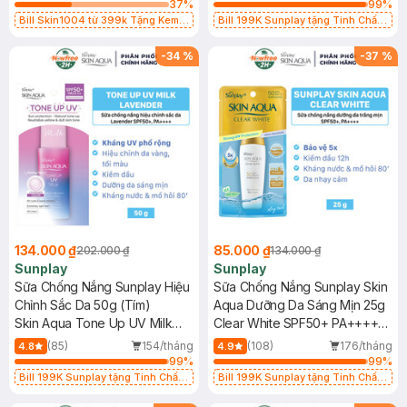
PA++++
SPF50+/PA++++
37
%
99
%
Bill Skin1004 từ 399k Tặng Kem
Bill 199K Sunplay tặng Tinh Chất
Chống Nắng Cho Da Nhạy Cảm
Chống Nắng 7g trị giá 30K (SL có
SPF 50+ 20ml (SL Có Hạn)
hạn)
-
34
%
-
37
%
134.000 ₫
85.000 ₫
202.000 ₫
134.000 ₫
Sunplay
Sunplay
Sữa Chống Nắng Sunplay Hiệu
Sữa Chống Nắng Sunplay Skin
Chỉnh Sắc Da 50g (Tím)
Aqua Dưỡng Da Sáng Mịn 25g
Skin Aqua Tone Up UV Milk
Clear White SPF50+ PA++++
Lavender SPF50+/PA++++
(Phiên Bản Eco Việt Nam)
(85)
154/tháng
(108)
176/tháng
4.8
4.9
99
%
99
%
Bill 199K Sunplay tặng Tinh Chất
Bill 199K Sunplay tặng Tinh Chất
Chống Nắng 7g trị giá 30K (SL có
Chống Nắng 7g trị giá 30K (SL có
hạn)
hạn)