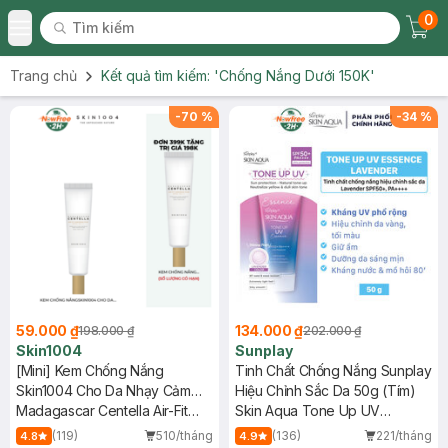
0
Tìm kiếm
Chec
Tìm kiếm
Toggle Menu
Trang chủ
Kết quả tìm kiếm:
'Chống Nắng Dưới 150K'
-
70
%
-
34
%
59.000 ₫
134.000 ₫
198.000 ₫
202.000 ₫
Skin1004
Sunplay
[Mini] Kem Chống Nắng
Tinh Chất Chống Nắng Sunplay
Skin1004 Cho Da Nhạy Cảm
Hiệu Chỉnh Sắc Da 50g (Tím)
SPF 50+ 20ml
Madagascar Centella Air-Fit
Skin Aqua Tone Up UV
Suncream Plus SPF50+
Essence Lavender
(119)
510/tháng
(136)
221/tháng
4.8
4.9