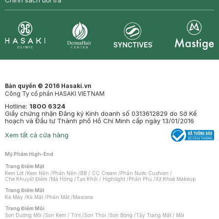
Chính sách đổi trả
Synctives
Clinic
Dermahair
Mastige
Bản quyền © 2016 Hasaki.vn
Công Ty cổ phần HASAKI VIETNAM
Hotline:
1800 6324
Giấy chứng nhận Đăng ký Kinh doanh số 0313612829 do Sở Kế
hoạch và Đầu tư Thành phố Hồ Chí Minh cấp ngày 13/01/2016
Xem tất cả cửa hàng
Mỹ Phẩm High-End
Trang Điểm Mặt
Kem Lót
/
Kem Nền
/
Phấn Nền
/
BB / CC Cream
/
Phấn Nước Cushion
/
Che Khuyết Điểm
/
Má Hồng
/
Tạo Khối / Highlight
/
Phấn Phủ
/
Xịt Khoá Makeup
Trang Điểm Mắt
Kẻ Mày
/
Kẻ Mắt
/
Phấn Mắt
/
Mascara
Trang Điểm Môi
Son Dưỡng Môi
/
Son Kem / Tint
/
Son Thỏi
/
Son Bóng
/
Tẩy Trang Mắt / Môi