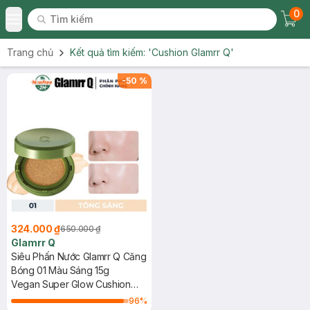
0
Tìm kiếm
Chec
Tìm kiếm
Toggle Menu
Trang chủ
Kết quả tìm kiếm:
'Cushion Glamrr Q'
-
50
%
324.000 ₫
650.000 ₫
Glamrr Q
Siêu Phấn Nước Glamrr Q Căng
Bóng 01 Màu Sáng 15g
Vegan Super Glow Cushion
SPF50+/PA++++ #01 Light
96
%