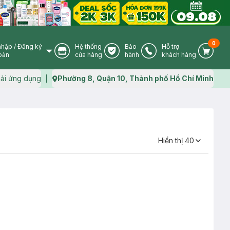
0
nhập
/
Đăng ký
Hệ thống
Bảo
Hỗ trợ
User Icon
Store Icon
Warranty Icon
Phone Icon
Cart I
oản
cửa hàng
hành
khách hàng
ải ứng dụng
Phường 8, Quận 10, Thành phố Hồ Chí Minh
Map icon
Hiển thị
40