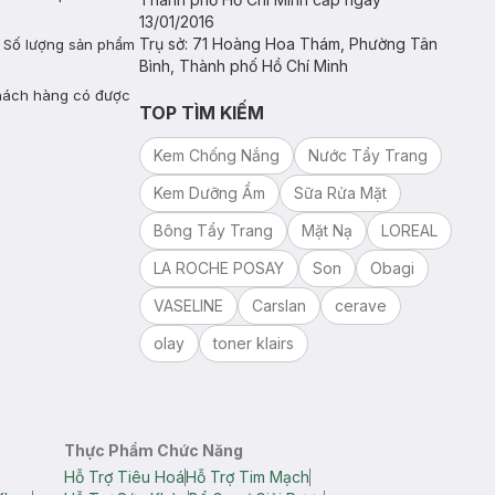
13/01/2016
Trụ sở: 71 Hoàng Hoa Thám, Phường Tân
 Số lượng sản phẩm
Bình, Thành phố Hồ Chí Minh
khách hàng có được
TOP TÌM KIẾM
Kem Chống Nắng
Nước Tẩy Trang
Kem Dưỡng Ẩm
Sữa Rửa Mặt
Bông Tẩy Trang
Mặt Nạ
LOREAL
LA ROCHE POSAY
Son
Obagi
VASELINE
Carslan
cerave
olay
toner klairs
Thực Phẩm Chức Năng
Hỗ Trợ Tiêu Hoá
Hỗ Trợ Tim Mạch