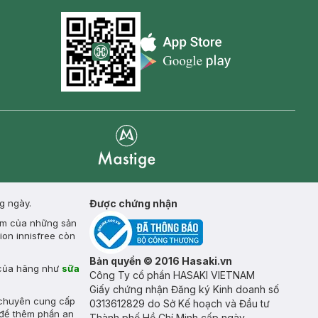
Appstore icon
Goolge Play icon
Mastige
g ngày.
Được chứng nhận
kem của những sản
ion innisfree còn
Bản quyền © 2016 Hasaki.vn
 của hãng như
sữa
Công Ty cổ phần HASAKI VIETNAM
Giấy chứng nhận Đăng ký Kinh doanh số
 chuyên cung cấp
0313612829 do Sở Kế hoạch và Đầu tư
 để thêm phần an
Thành phố Hồ Chí Minh cấp ngày