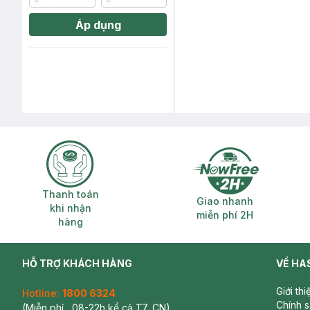
Áp dụng
Thanh toán khi nhận hàng
Giao nhanh miễ
Thanh toán
Giao nhanh
khi nhận
miễn phí 2H
hàng
HỖ TRỢ KHÁCH HÀNG
VỀ HA
Giới th
Hotline:
1800 6324
Chính 
(Miễn phí , 08-22h kể cả T7, CN)