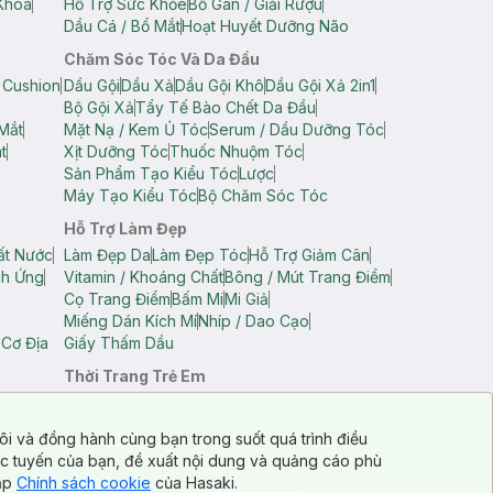
Khoa
Hỗ Trợ Sức Khỏe
Bổ Gan / Giải Rượu
Dầu Cá / Bổ Mắt
Hoạt Huyết Dưỡng Não
Chăm Sóc Tóc Và Da Đầu
 Cushion
Dầu Gội
Dầu Xả
Dầu Gội Khô
Dầu Gội Xả 2in1
Bộ Gội Xả
Tẩy Tế Bào Chết Da Đầu
Mắt
Mặt Nạ / Kem Ủ Tóc
Serum / Dầu Dưỡng Tóc
t
Xịt Dưỡng Tóc
Thuốc Nhuộm Tóc
Sản Phẩm Tạo Kiểu Tóc
Lược
Máy Tạo Kiểu Tóc
Bộ Chăm Sóc Tóc
Hỗ Trợ Làm Đẹp
ất Nước
Làm Đẹp Da
Làm Đẹp Tóc
Hỗ Trợ Giảm Cân
ch Ứng
Vitamin / Khoáng Chất
Bông / Mút Trang Điểm
Cọ Trang Điểm
Bấm Mi
Mi Giả
Miếng Dán Kích Mí
Nhíp / Dao Cạo
 Cơ Địa
Giấy Thấm Dầu
Thời Trang Trẻ Em
op Nam
Áo Dây Trẻ Em
Áo Thun Trẻ Em
Áo Sát Nách Trẻ Em
Quần Short Trẻ Em
ôi và đồng hành cùng bạn trong suốt quá trình điều
ực tuyến của bạn, đề xuất nội dung và quảng cáo phù
cập
Chính sách cookie
của Hasaki.