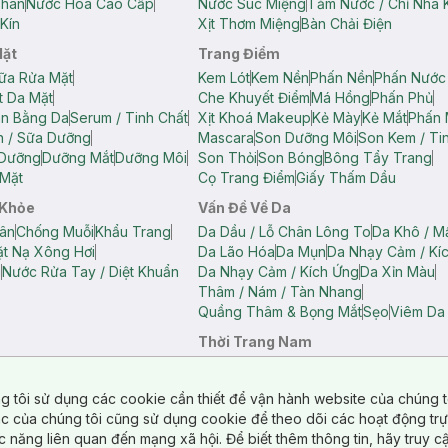
Thân
Nước Hoa Cao Cấp
Nước Súc Miệng
Tăm Nước / Chỉ Nha 
Kín
Xịt Thơm Miệng
Bàn Chải Điện
Mặt
Trang Điểm
ữa Rửa Mặt
Kem Lót
Kem Nền
Phấn Nền
Phấn Nước
t Da Mặt
Che Khuyết Điểm
Má Hồng
Phấn Phủ
ân Bằng Da
Serum / Tinh Chất
Xịt Khoá Makeup
Kẻ Mày
Kẻ Mắt
Phấn 
n / Sữa Dưỡng
Mascara
Son Dưỡng Môi
Son Kem / Tin
 Dưỡng
Dưỡng Mắt
Dưỡng Môi
Son Thỏi
Son Bóng
Bông Tẩy Trang
Mặt
Cọ Trang Điểm
Giấy Thấm Dầu
 Khỏe
Vấn Đề Về Da
ân
Chống Muỗi
Khẩu Trang
Da Dầu / Lỗ Chân Lông To
Da Khô / M
t Nạ Xông Hơi
Da Lão Hóa
Da Mụn
Da Nhạy Cảm / Kí
g
Nước Rửa Tay / Diệt Khuẩn
Da Nhạy Cảm / Kích Ứng
Da Xỉn Màu
Thâm / Nám / Tàn Nhang
Quầng Thâm & Bọng Mắt
Sẹo
Viêm Da
Thời Trang Nam
ữ
Áo Hai Dây Nữ
Áo Polo Nữ
Áo Polo Nam
Áo Thun Nam
Áo Tank T
Tank Top Nữ
Quần Dài Nữ
Quần Lót Nam
Quần Short Nam
g tôi sử dụng các cookie cần thiết để vận hành website của chúng t
n Short Nữ
tác của chúng tôi cũng sử dụng cookie để theo dõi các hoạt động tr
c năng liên quan đến mạng xã hội. Để biết thêm thông tin, hãy truy 