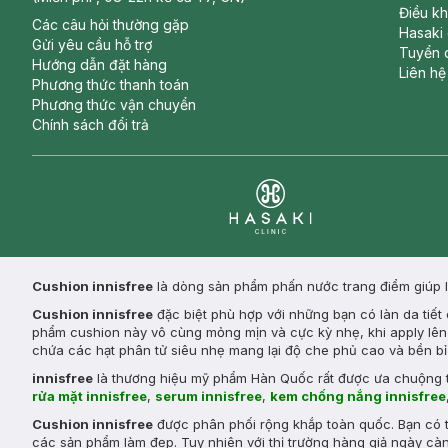
Điều k
Các câu hỏi thường gặp
Hasaki
Gửi yêu cầu hỗ trợ
Tuyển 
Hướng dẫn đặt hàng
Liên hệ
Phương thức thanh toán
Phương thức vận chuyển
Chính sách đổi trả
Clinic
Cushion innisfree
là dòng sản phẩm phấn nước trang điểm giúp l
Cushion innisfree
đặc biệt phù hợp với những bạn có làn da tiết
phẩm cushion này vô cùng mỏng mịn và cực kỳ nhẹ, khi apply lên d
chứa các hạt phân tử siêu nhẹ mang lại độ che phủ cao và bền b
innisfree
là thương hiệu mỹ phẩm Hàn Quốc rất được ưa chuộng 
rửa mặt innisfree
,
serum innisfree
,
kem chống nắng innisfree
Cushion innisfree
được phân phối rộng khắp toàn quốc. Bạn có 
các sản phẩm làm đẹp. Tuy nhiên với thị trường hàng giả ngày c