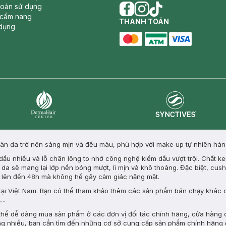
hoản sử dụng
 cẩm nang
facebook
THANH TOÁN
instagram
tiktok
dụng
master card
ATM card
visa card
Synctives
Dermahair
àn da trở nên sáng mịn và đều màu, phù hợp với make up tự nhiên hàn
 dầu nhiều và lỗ chân lông to nhờ công nghệ kiềm dầu vượt trội. Chất 
a sẽ mang lại lớp nền bóng mượt, lì mịn và khô thoáng. Đặc biệt, cush
ỉ lên đến 48h mà không hề gây cảm giác nặng mặt.
tại Việt Nam. Bạn có thể tham khảo thêm các sản phẩm bán chạy khác
,...
thể dễ dàng mua sản phẩm ở các đơn vị đối tác chính hãng, cửa hàng
àng nhiều, bạn cần tìm đến những cơ sở cung cấp sản phẩm chính hãng