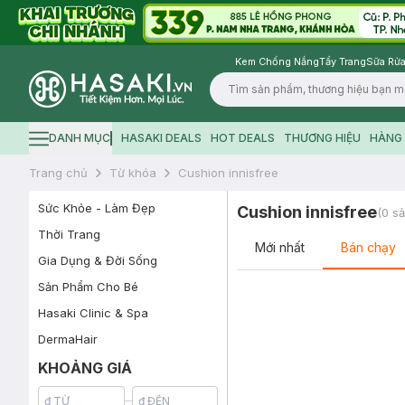
Kem Chống Nắng
Tẩy Trang
Sữa Rửa
Logo
DANH MỤC
HASAKI DEALS
HOT DEALS
THƯƠNG HIỆU
HÀNG 
Hamburger icon
Trang chủ
Từ khóa
Cushion innisfree
Sức Khỏe - Làm Đẹp
Cushion innisfree
(
0
sả
Thời Trang
Mới nhất
Bán chạy
Gia Dụng & Đời Sống
Sản Phẩm Cho Bé
Hasaki Clinic & Spa
DermaHair
KHOẢNG GIÁ