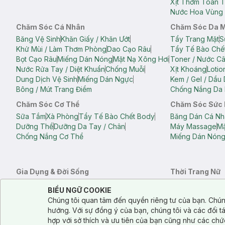
Xịt Thơm Toàn 
Nước Hoa Vùng 
Chăm Sóc Cá Nhân
Chăm Sóc Da 
Băng Vệ Sinh
Khăn Giấy / Khăn Ướt
Tẩy Trang Mặt
S
Khử Mùi / Làm Thơm Phòng
Dao Cạo Râu
Tẩy Tế Bào Chế
Bọt Cạo Râu
Miếng Dán Nóng
Mặt Nạ Xông Hơi
Toner / Nước C
Nước Rửa Tay / Diệt Khuẩn
Chống Muỗi
Xịt Khoáng
Lotio
Dung Dịch Vệ Sinh
Miếng Dán Ngực
Kem / Gel / Dầu
Bông / Mút Trang Điểm
Chống Nắng Da 
Chăm Sóc Cơ Thể
Chăm Sóc Sức
Sữa Tắm
Xà Phòng
Tẩy Tế Bào Chết Body
Băng Dán Cá Nh
Dưỡng Thể
Dưỡng Da Tay / Chân
Máy Massage
Mặ
Chống Nắng Cơ Thể
Miếng Dán Nón
Gia Dụng & Đời Sống
Thời Trang Nữ
Khăn Tắm
Bông Tắm / Phụ Kiện Tắm
Áo Crop Top N
Notice about cookies usage
Cookie Consent
BIỂU NGỮ COOKIE
Phụ Kiện Điện Thoại
Quạt Cầm Tay / Quạt Mini
Áo Thun Nữ
Áo 
Chúng tôi quan tâm đến quyền riêng tư của bạn. Chún
Khử Mùi / Làm Thơm Phòng
Nước Giặt
Nước Xả
Quần Lót Nữ
Quầ
hướng. Với sự đồng ý của bạn, chúng tôi và các đối 
Balo
Túi Xách
hợp với sở thích và ưu tiên của bạn cũng như các chứ