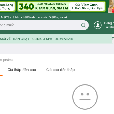
 Mặt
Tẩy tế bào chết
Bioderma
Nước Giặt
Bagsmart
Đăng 
Search icon
Tài kh
T
MỚI VỀ
BÁN CHẠY
CLINIC & SPA
DERMAHAIR
n phẩm)
Giá thấp đến cao
Giá cao đến thấp