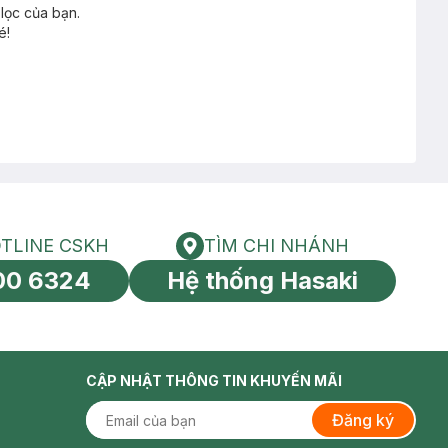
lọc của bạn.
é!
TLINE CSKH
TÌM CHI NHÁNH
HOTLINE CSKH
Tìm chi nhánh
00 6324
Hệ thống Hasaki
tín toàn cầu
CẬP NHẬT THÔNG TIN KHUYẾN MÃI
Đăng ký