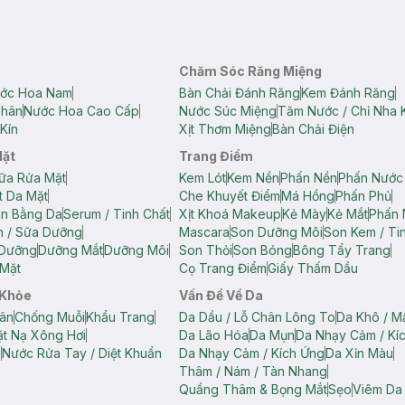
Chăm Sóc Răng Miệng
ớc Hoa Nam
Bàn Chải Đánh Răng
Kem Đánh Răng
Thân
Nước Hoa Cao Cấp
Nước Súc Miệng
Tăm Nước / Chỉ Nha 
Kín
Xịt Thơm Miệng
Bàn Chải Điện
Mặt
Trang Điểm
ữa Rửa Mặt
Kem Lót
Kem Nền
Phấn Nền
Phấn Nước
t Da Mặt
Che Khuyết Điểm
Má Hồng
Phấn Phủ
ân Bằng Da
Serum / Tinh Chất
Xịt Khoá Makeup
Kẻ Mày
Kẻ Mắt
Phấn 
n / Sữa Dưỡng
Mascara
Son Dưỡng Môi
Son Kem / Tin
 Dưỡng
Dưỡng Mắt
Dưỡng Môi
Son Thỏi
Son Bóng
Bông Tẩy Trang
Mặt
Cọ Trang Điểm
Giấy Thấm Dầu
 Khỏe
Vấn Đề Về Da
ân
Chống Muỗi
Khẩu Trang
Da Dầu / Lỗ Chân Lông To
Da Khô / M
t Nạ Xông Hơi
Da Lão Hóa
Da Mụn
Da Nhạy Cảm / Kí
g
Nước Rửa Tay / Diệt Khuẩn
Da Nhạy Cảm / Kích Ứng
Da Xỉn Màu
Thâm / Nám / Tàn Nhang
Quầng Thâm & Bọng Mắt
Sẹo
Viêm Da