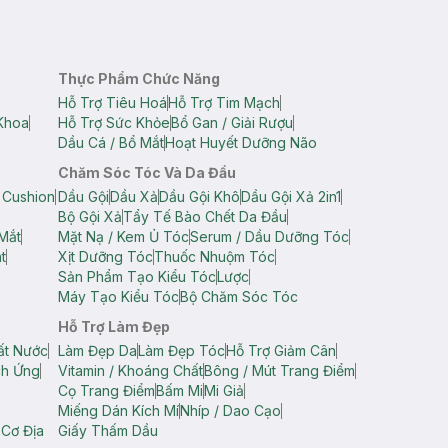
Thực Phẩm Chức Năng
Hỗ Trợ Tiêu Hoá
Hỗ Trợ Tim Mạch
Khoa
Hỗ Trợ Sức Khỏe
Bổ Gan / Giải Rượu
Dầu Cá / Bổ Mắt
Hoạt Huyết Dưỡng Não
Chăm Sóc Tóc Và Da Đầu
 Cushion
Dầu Gội
Dầu Xả
Dầu Gội Khô
Dầu Gội Xả 2in1
Bộ Gội Xả
Tẩy Tế Bào Chết Da Đầu
Mắt
Mặt Nạ / Kem Ủ Tóc
Serum / Dầu Dưỡng Tóc
t
Xịt Dưỡng Tóc
Thuốc Nhuộm Tóc
Sản Phẩm Tạo Kiểu Tóc
Lược
Máy Tạo Kiểu Tóc
Bộ Chăm Sóc Tóc
Hỗ Trợ Làm Đẹp
ất Nước
Làm Đẹp Da
Làm Đẹp Tóc
Hỗ Trợ Giảm Cân
ch Ứng
Vitamin / Khoáng Chất
Bông / Mút Trang Điểm
Cọ Trang Điểm
Bấm Mi
Mi Giả
Miếng Dán Kích Mí
Nhíp / Dao Cạo
 Cơ Địa
Giấy Thấm Dầu