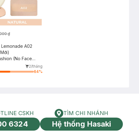
000 ₫
n Lemonade A02
 Mới)
ushion (No Face
2/tháng
64
%
TLINE CSKH
TÌM CHI NHÁNH
HOTLINE CSKH
Tìm chi nhánh
00 6324
Hệ thống Hasaki
tín toàn cầu