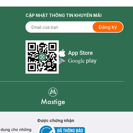
CẬP NHẬT THÔNG TIN KHUYẾN MÃI
Đăng ký
Appstore icon
Goolge Play icon
Mastige
Được chứng nhận
sử dụng cho những