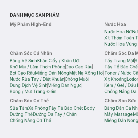
DANH MỤC SẢN PHẨM
Mỹ Phẩm High-End
Nước Hoa
Nước Hoa Nữ
Nư
Xịt Thơm Toàn 
Nước Hoa Vùng 
Chăm Sóc Cá Nhân
Chăm Sóc Da 
Băng Vệ Sinh
Khăn Giấy / Khăn Ướt
Tẩy Trang Mặt
S
Khử Mùi / Làm Thơm Phòng
Dao Cạo Râu
Tẩy Tế Bào Chế
Bọt Cạo Râu
Miếng Dán Nóng
Mặt Nạ Xông Hơi
Toner / Nước C
Nước Rửa Tay / Diệt Khuẩn
Chống Muỗi
Xịt Khoáng
Lotio
Dung Dịch Vệ Sinh
Miếng Dán Ngực
Kem / Gel / Dầu
Bông / Mút Trang Điểm
Chống Nắng Da 
Chăm Sóc Cơ Thể
Chăm Sóc Sức
Sữa Tắm
Xà Phòng
Tẩy Tế Bào Chết Body
Băng Dán Cá Nh
Dưỡng Thể
Dưỡng Da Tay / Chân
Máy Massage
Mặ
Chống Nắng Cơ Thể
Miếng Dán Nón