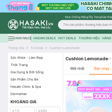
Kem Chống Nắng
Tẩy Trang
Sữa Rửa
Logo
DANH MỤC
HASAKI DEALS
HOT DEALS
THƯƠNG HIỆU
HÀNG 
Hamburger icon
Trang chủ
Từ khóa
Cushion Lemonade
Sức Khỏe - Làm Đẹp
Cushion Lemonade
(
7
Thời Trang
Mới nhất
Bán chạy
Gia Dụng & Đời Sống
Sản Phẩm Cho Bé
Hasaki Clinic & Spa
DermaHair
KHOẢNG GIÁ