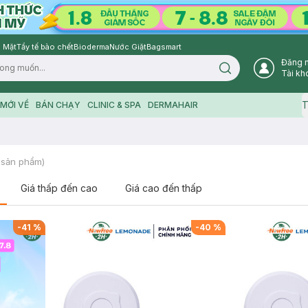
 Mặt
Tẩy tế bào chết
Bioderma
Nước Giặt
Bagsmart
Đăng 
Search icon
Tài kh
T
MỚI VỀ
BÁN CHẠY
CLINIC & SPA
DERMAHAIR
sản phẩm)
Giá thấp đến cao
Giá cao đến thấp
-
41
%
-
40
%