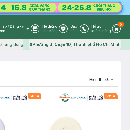
0
nhập
/
Đăng ký
Hệ thống
Bảo
Hỗ trợ
User Icon
Store Icon
Warranty Icon
Phone Icon
Cart I
oản
cửa hàng
hành
khách hàng
ải ứng dụng
Phường 8, Quận 10, Thành phố Hồ Chí Minh
Map icon
Hiển thị
40
-
43
%
-
36
%