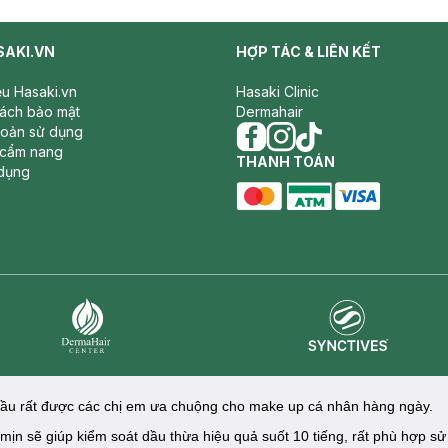
SAKI.VN
HỢP TÁC & LIÊN KẾT
iệu Hasaki.vn
Hasaki Clinic
sách bảo mật
Dermahair
hoản sử dụng
 cẩm nang
facebook
THANH TOÁN
instagram
tiktok
dụng
master card
ATM card
visa card
Synctives
Dermahair
dầu rất được các chị em ưa chuộng cho make up cá nhân hàng ngày.
 mịn sẽ giúp kiểm soát dầu thừa hiệu quả suốt 10 tiếng, rất phù hợp 