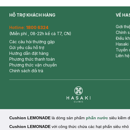
HỖ TRỢ KHÁCH HÀNG
VỀ HA
Giới th
Hotline:
1800 6324
Chính 
(Miễn phí , 08-22h kể cả T7, CN)
Điều k
Các câu hỏi thường gặp
Hasaki
Gửi yêu cầu hỗ trợ
Tuyển 
Hướng dẫn đặt hàng
Liên hệ
Phương thức thanh toán
Phương thức vận chuyển
Chính sách đổi trả
Clinic
Cushion LEMONADE
là dòng sản phẩm
phấn nước
siêu kiềm 
Cushion LEMONADE
với công thức chứa các hạt phấn siêu nhỏ