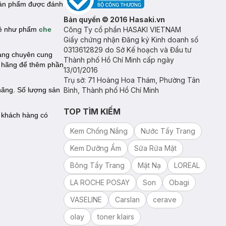
 sản phẩm được đánh
Bản quyền © 2016 Hasaki.vn
trẻ như phẩm
che
Công Ty cổ phần HASAKI VIETNAM
Giấy chứng nhận Đăng ký Kinh doanh số
0313612829 do Sở Kế hoạch và Đầu tư
hàng chuyên cung
Thành phố Hồ Chí Minh cấp ngày
h hãng để thêm phần
13/01/2016
Trụ sở: 71 Hoàng Hoa Thám, Phường Tân
ãng. Số lượng sản
Bình, Thành phố Hồ Chí Minh
TOP TÌM KIẾM
ể khách hàng có
Kem Chống Nắng
Nước Tẩy Trang
Kem Dưỡng Ẩm
Sữa Rửa Mặt
Bông Tẩy Trang
Mặt Nạ
LOREAL
LA ROCHE POSAY
Son
Obagi
VASELINE
Carslan
cerave
olay
toner klairs