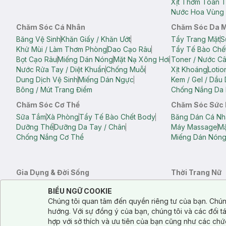
Xịt Thơm Toàn 
Nước Hoa Vùng 
Chăm Sóc Cá Nhân
Chăm Sóc Da 
Băng Vệ Sinh
Khăn Giấy / Khăn Ướt
Tẩy Trang Mặt
S
Khử Mùi / Làm Thơm Phòng
Dao Cạo Râu
Tẩy Tế Bào Chế
Bọt Cạo Râu
Miếng Dán Nóng
Mặt Nạ Xông Hơi
Toner / Nước C
Nước Rửa Tay / Diệt Khuẩn
Chống Muỗi
Xịt Khoáng
Lotio
Dung Dịch Vệ Sinh
Miếng Dán Ngực
Kem / Gel / Dầu
Bông / Mút Trang Điểm
Chống Nắng Da 
Chăm Sóc Cơ Thể
Chăm Sóc Sức
Sữa Tắm
Xà Phòng
Tẩy Tế Bào Chết Body
Băng Dán Cá Nh
Dưỡng Thể
Dưỡng Da Tay / Chân
Máy Massage
Mặ
Chống Nắng Cơ Thể
Miếng Dán Nón
Gia Dụng & Đời Sống
Thời Trang Nữ
Khăn Tắm
Bông Tắm / Phụ Kiện Tắm
Áo Crop Top N
Notice about cookies usage
Cookie Consent
BIỂU NGỮ COOKIE
Phụ Kiện Điện Thoại
Quạt Cầm Tay / Quạt Mini
Áo Thun Nữ
Áo 
Chúng tôi quan tâm đến quyền riêng tư của bạn. Chún
Khử Mùi / Làm Thơm Phòng
Nước Giặt
Nước Xả
Quần Lót Nữ
Quầ
hướng. Với sự đồng ý của bạn, chúng tôi và các đối 
Balo
Túi Xách
hợp với sở thích và ưu tiên của bạn cũng như các chứ