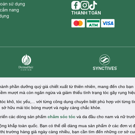
hoản sử dụng
 cẩm nang
facebook
THANH TOÁN
instagram
tiktok
dụng
master card
ATM card
visa card
Synctives
Dermahair
thành phần dưỡng quý giá chiết xuất từ thiên nhiên, mang đến cho bạ
ềm mượt mà còn ngăn ngừa và giảm thiểu tình trạng tóc gãy rụng hiệ
tóc khô, tóc yếu,... với từng công dụng chuyên biệt phù hợp với từng tì
ạn sở hữu mái tóc bóng mượt và ngày càng chắc khỏe.
 triển các dòng sản phẩm
chăm sóc tóc
và da đầu cho nam và nữ trướ
rộng khắp toàn quốc. Bạn có thể dễ dàng mua sản phẩm ở các đơn vị đ
thị trường hàng giả ngày càng nhiều, bạn cần tìm đến những cơ sở c