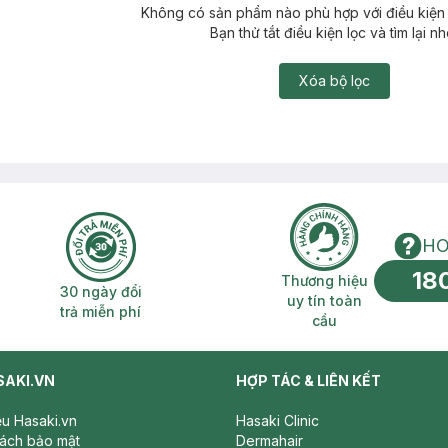
Không có sản phẩm nào phù hợp với điều kiện 
Bạn thử tắt điều kiện lọc và tìm lại nh
Xóa bộ lọc
HO
18
n phí 2H
30 ngày đổi trả miễn phí
Thương hiệu uy 
Thương hiệu
30 ngày đổi
uy tín toàn
trả miễn phí
cầu
SAKI.VN
HỢP TÁC & LIÊN KẾT
iệu Hasaki.vn
Hasaki Clinic
sách bảo mật
Dermahair