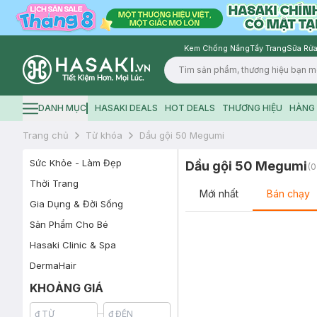
Kem Chống Nắng
Tẩy Trang
Sữa Rửa
Logo
DANH MỤC
HASAKI DEALS
HOT DEALS
THƯƠNG HIỆU
HÀNG 
Hamburger icon
Trang chủ
Từ khóa
Dầu gội 50 Megumi
Sức Khỏe - Làm Đẹp
Dầu gội 50 Megumi
(
0
Thời Trang
Mới nhất
Bán chạy
Gia Dụng & Đời Sống
Sản Phẩm Cho Bé
Hasaki Clinic & Spa
DermaHair
KHOẢNG GIÁ