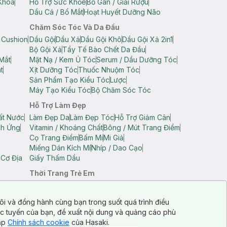
Khoa
Hỗ Trợ Sức Khỏe
Bổ Gan / Giải Rượu
Dầu Cá / Bổ Mắt
Hoạt Huyết Dưỡng Não
Chăm Sóc Tóc Và Da Đầu
 Cushion
Dầu Gội
Dầu Xả
Dầu Gội Khô
Dầu Gội Xả 2in1
Bộ Gội Xả
Tẩy Tế Bào Chết Da Đầu
Mắt
Mặt Nạ / Kem Ủ Tóc
Serum / Dầu Dưỡng Tóc
t
Xịt Dưỡng Tóc
Thuốc Nhuộm Tóc
Sản Phẩm Tạo Kiểu Tóc
Lược
Máy Tạo Kiểu Tóc
Bộ Chăm Sóc Tóc
Hỗ Trợ Làm Đẹp
ất Nước
Làm Đẹp Da
Làm Đẹp Tóc
Hỗ Trợ Giảm Cân
ch Ứng
Vitamin / Khoáng Chất
Bông / Mút Trang Điểm
Cọ Trang Điểm
Bấm Mi
Mi Giả
Miếng Dán Kích Mí
Nhíp / Dao Cạo
 Cơ Địa
Giấy Thấm Dầu
Thời Trang Trẻ Em
op Nam
Áo Dây Trẻ Em
Áo Thun Trẻ Em
Áo Sát Nách Trẻ Em
Quần Short Trẻ Em
ôi và đồng hành cùng bạn trong suốt quá trình điều
ực tuyến của bạn, đề xuất nội dung và quảng cáo phù
cập
Chính sách cookie
của Hasaki.