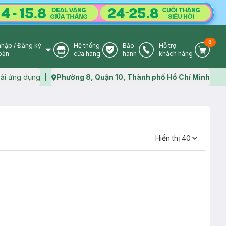
0
nhập
/
Đăng ký
Hệ thống
Bảo
Hỗ trợ
User Icon
Store Icon
Warranty Icon
Phone Icon
Cart I
oản
cửa hàng
hành
khách hàng
ải ứng dụng
Phường 8, Quận 10, Thành phố Hồ Chí Minh
Map icon
Hiển thị
40