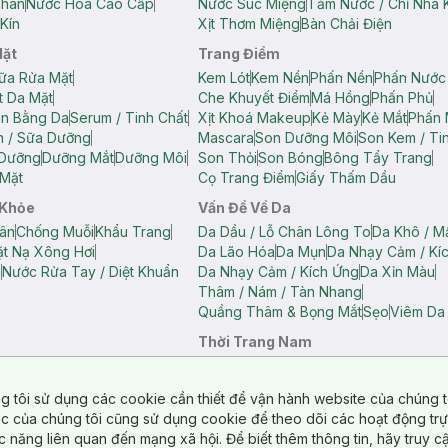
Thân
Nước Hoa Cao Cấp
Nước Súc Miệng
Tăm Nước / Chỉ Nha 
Kín
Xịt Thơm Miệng
Bàn Chải Điện
Mặt
Trang Điểm
ữa Rửa Mặt
Kem Lót
Kem Nền
Phấn Nền
Phấn Nước
t Da Mặt
Che Khuyết Điểm
Má Hồng
Phấn Phủ
ân Bằng Da
Serum / Tinh Chất
Xịt Khoá Makeup
Kẻ Mày
Kẻ Mắt
Phấn 
n / Sữa Dưỡng
Mascara
Son Dưỡng Môi
Son Kem / Tin
 Dưỡng
Dưỡng Mắt
Dưỡng Môi
Son Thỏi
Son Bóng
Bông Tẩy Trang
Mặt
Cọ Trang Điểm
Giấy Thấm Dầu
 Khỏe
Vấn Đề Về Da
ân
Chống Muỗi
Khẩu Trang
Da Dầu / Lỗ Chân Lông To
Da Khô / M
t Nạ Xông Hơi
Da Lão Hóa
Da Mụn
Da Nhạy Cảm / Kí
g
Nước Rửa Tay / Diệt Khuẩn
Da Nhạy Cảm / Kích Ứng
Da Xỉn Màu
Thâm / Nám / Tàn Nhang
Quầng Thâm & Bọng Mắt
Sẹo
Viêm Da
Thời Trang Nam
ữ
Áo Hai Dây Nữ
Áo Polo Nữ
Áo Polo Nam
Áo Thun Nam
Áo Tank T
Tank Top Nữ
Quần Dài Nữ
Quần Lót Nam
Quần Short Nam
g tôi sử dụng các cookie cần thiết để vận hành website của chúng t
n Short Nữ
tác của chúng tôi cũng sử dụng cookie để theo dõi các hoạt động tr
c năng liên quan đến mạng xã hội. Để biết thêm thông tin, hãy truy 