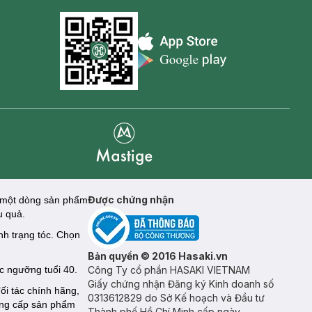
Appstore icon
Goolge Play icon
Mastige
Được chứng nhận
n một dòng sản phẩm
u quả.
nh trạng tóc. Chọn
Bản quyền © 2016 Hasaki.vn
c ngưỡng tuổi 40.
Công Ty cổ phần HASAKI VIETNAM
Giấy chứng nhận Đăng ký Kinh doanh số
ối tác chính hãng,
0313612829 do Sở Kế hoạch và Đầu tư
ung cấp sản phẩm
Thành phố Hồ Chí Minh cấp ngày