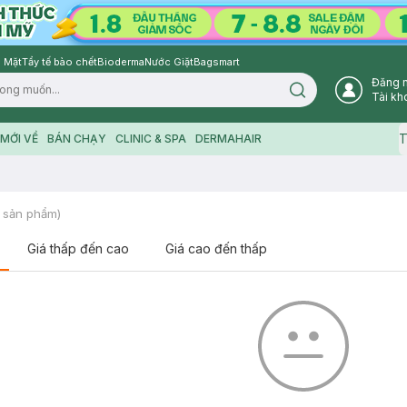
 Mặt
Tẩy tế bào chết
Bioderma
Nước Giặt
Bagsmart
Đăng 
Search icon
Tài kh
T
MỚI VỀ
BÁN CHẠY
CLINIC & SPA
DERMAHAIR
sản phẩm)
Giá thấp đến cao
Giá cao đến thấp