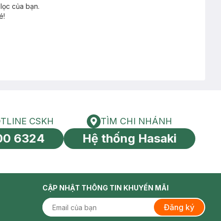
lọc của bạn.
é!
TLINE CSKH
TÌM CHI NHÁNH
HOTLINE CSKH
Tìm chi nhánh
00 6324
Hệ thống Hasaki
tín toàn cầu
CẬP NHẬT THÔNG TIN KHUYẾN MÃI
Đăng ký