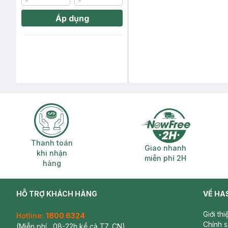
Áp dụng
Thanh toán khi nhận hàng
Giao nhanh miễ
Thanh toán
Giao nhanh
khi nhận
miễn phí 2H
hàng
HỖ TRỢ KHÁCH HÀNG
VỀ HA
Giới th
Hotline:
1800 6324
Chính 
(Miễn phí , 08-22h kể cả T7, CN)