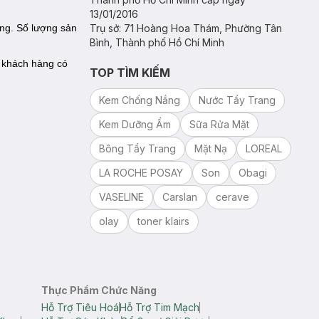
13/01/2016
ng. Số lượng sản
Trụ sở: 71 Hoàng Hoa Thám, Phường Tân
Bình, Thành phố Hồ Chí Minh
ể khách hàng có
TOP TÌM KIẾM
Kem Chống Nắng
Nước Tẩy Trang
Kem Dưỡng Ẩm
Sữa Rửa Mặt
Bông Tẩy Trang
Mặt Nạ
LOREAL
LA ROCHE POSAY
Son
Obagi
VASELINE
Carslan
cerave
olay
toner klairs
Thực Phẩm Chức Năng
Hỗ Trợ Tiêu Hoá
Hỗ Trợ Tim Mạch