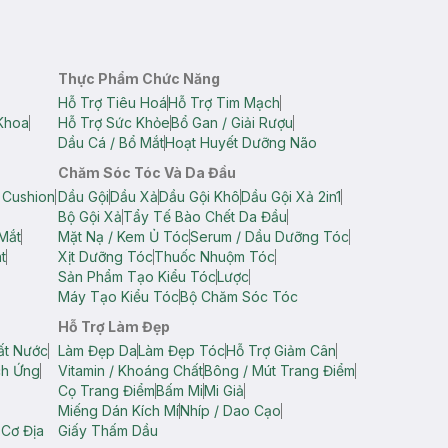
Thực Phẩm Chức Năng
Hỗ Trợ Tiêu Hoá
Hỗ Trợ Tim Mạch
Khoa
Hỗ Trợ Sức Khỏe
Bổ Gan / Giải Rượu
Dầu Cá / Bổ Mắt
Hoạt Huyết Dưỡng Não
Chăm Sóc Tóc Và Da Đầu
 Cushion
Dầu Gội
Dầu Xả
Dầu Gội Khô
Dầu Gội Xả 2in1
Bộ Gội Xả
Tẩy Tế Bào Chết Da Đầu
Mắt
Mặt Nạ / Kem Ủ Tóc
Serum / Dầu Dưỡng Tóc
t
Xịt Dưỡng Tóc
Thuốc Nhuộm Tóc
Sản Phẩm Tạo Kiểu Tóc
Lược
Máy Tạo Kiểu Tóc
Bộ Chăm Sóc Tóc
Hỗ Trợ Làm Đẹp
ất Nước
Làm Đẹp Da
Làm Đẹp Tóc
Hỗ Trợ Giảm Cân
ch Ứng
Vitamin / Khoáng Chất
Bông / Mút Trang Điểm
Cọ Trang Điểm
Bấm Mi
Mi Giả
Miếng Dán Kích Mí
Nhíp / Dao Cạo
 Cơ Địa
Giấy Thấm Dầu