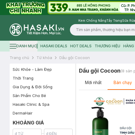
Kem Chống Nắng
Tẩy Trang
Sữa Rửa
Logo
DANH MỤC
HASAKI DEALS
HOT DEALS
THƯƠNG HIỆU
HÀNG 
Hamburger icon
Trang chủ
Từ khóa
Dầu gội Cocoon
Sức Khỏe - Làm Đẹp
Dầu gội Cocoon
(
8
sản 
Thời Trang
Mới nhất
Bán chạy
Gia Dụng & Đời Sống
Sản Phẩm Cho Bé
Hasaki Clinic & Spa
DermaHair
KHOẢNG GIÁ