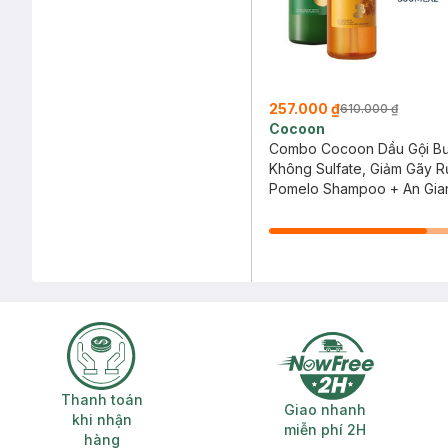
257.000 ₫
610.000 ₫
Cocoon
Combo Cocoon Dầu Gội Bư
Không Sulfate, Giảm Gãy 
500ml + Gel Tắm Đường Th
Pomelo Shampoo + An Gia
An Giang 500ml
Palmyra Sugar Shower Gel
Thanh toán khi nhận hàng
Giao nhanh miễ
Thanh toán
Giao nhanh
khi nhận
miễn phí 2H
hàng