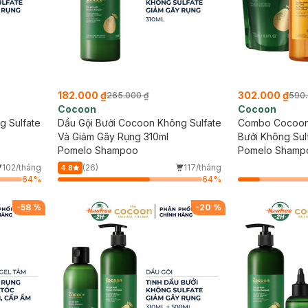
182.000 ₫
302.000 ₫
265.000 ₫
590.
Cocoon
Cocoon
g Sulfate
Dầu Gội Bưởi Cocoon Không Sulfate
Combo Cocoon T
Và Giảm Gãy Rụng 310ml
Bưởi Không Sul
Pomelo Shampoo
500ml + Gel T
Pomelo Shampo
An Giang 500m
Palmyra Sugar
102/tháng
(26)
117/tháng
4.8
64
%
64
%
-
58
%
-
20
%