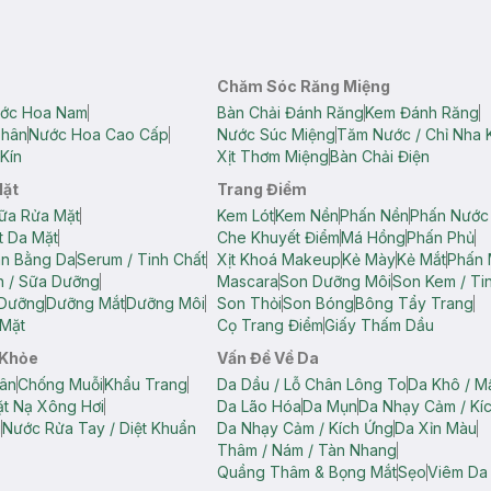
Chăm Sóc Răng Miệng
ớc Hoa Nam
Bàn Chải Đánh Răng
Kem Đánh Răng
Thân
Nước Hoa Cao Cấp
Nước Súc Miệng
Tăm Nước / Chỉ Nha 
Kín
Xịt Thơm Miệng
Bàn Chải Điện
Mặt
Trang Điểm
ữa Rửa Mặt
Kem Lót
Kem Nền
Phấn Nền
Phấn Nước
t Da Mặt
Che Khuyết Điểm
Má Hồng
Phấn Phủ
ân Bằng Da
Serum / Tinh Chất
Xịt Khoá Makeup
Kẻ Mày
Kẻ Mắt
Phấn 
n / Sữa Dưỡng
Mascara
Son Dưỡng Môi
Son Kem / Tin
 Dưỡng
Dưỡng Mắt
Dưỡng Môi
Son Thỏi
Son Bóng
Bông Tẩy Trang
Mặt
Cọ Trang Điểm
Giấy Thấm Dầu
 Khỏe
Vấn Đề Về Da
ân
Chống Muỗi
Khẩu Trang
Da Dầu / Lỗ Chân Lông To
Da Khô / M
t Nạ Xông Hơi
Da Lão Hóa
Da Mụn
Da Nhạy Cảm / Kí
g
Nước Rửa Tay / Diệt Khuẩn
Da Nhạy Cảm / Kích Ứng
Da Xỉn Màu
Thâm / Nám / Tàn Nhang
Quầng Thâm & Bọng Mắt
Sẹo
Viêm Da