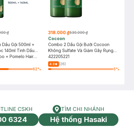
318.000 ₫
000 ₫
530.000 ₫
Cocoon
Dầu Gội 500ml +
Combo 2 Dầu Gội Bưởi Cocoon
c 140ml Tinh Dầu
Không Sulfate Và Giảm Gãy Rụng
o + Pomelo Hair
310ml
422205221
(26)
4.8
62
%
5
%
TLINE CSKH
TÌM CHI NHÁNH
HOTLINE CSKH
Tìm chi nhánh
00 6324
Hệ thống Hasaki
tín toàn cầu