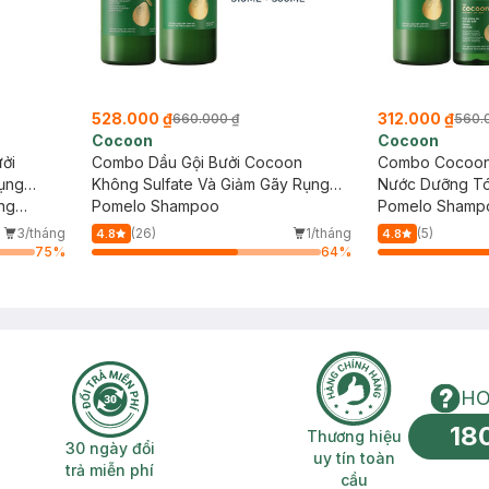
528.000 ₫
312.000 ₫
660.000 ₫
560.
Cocoon
Cocoon
ởi
Combo Dầu Gội Bưởi Cocoon
Combo Cocoon 
Rụng
Không Sulfate Và Giảm Gãy Rụng
Nước Dưỡng Tó
ốt Nốt
ng
310ml+500ml
Pomelo Shampoo
Bưởi
Pomelo Shampo
Tonic
3/tháng
(26)
1/tháng
(5)
4.8
4.8
75
%
64
%
HO
18
n phí 2H
30 ngày đổi trả miễn phí
Thương hiệu uy 
Thương hiệu
30 ngày đổi
uy tín toàn
trả miễn phí
cầu