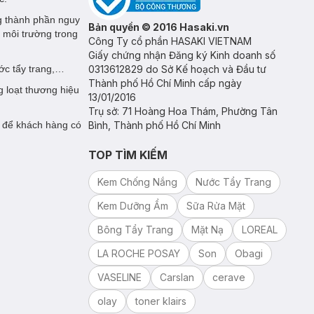
ng thành phần nguy
Bản quyền © 2016 Hasaki.vn
 môi trường trong
Công Ty cổ phần HASAKI VIETNAM
Giấy chứng nhận Đăng ký Kinh doanh số
ớc tẩy trang,…
0313612829 do Sở Kế hoạch và Đầu tư
Thành phố Hồ Chí Minh cấp ngày
 loạt thương hiệu
13/01/2016
Trụ sở: 71 Hoàng Hoa Thám, Phường Tân
 để khách hàng có
Bình, Thành phố Hồ Chí Minh
TOP TÌM KIẾM
Kem Chống Nắng
Nước Tẩy Trang
Kem Dưỡng Ẩm
Sữa Rửa Mặt
Bông Tẩy Trang
Mặt Nạ
LOREAL
LA ROCHE POSAY
Son
Obagi
VASELINE
Carslan
cerave
olay
toner klairs