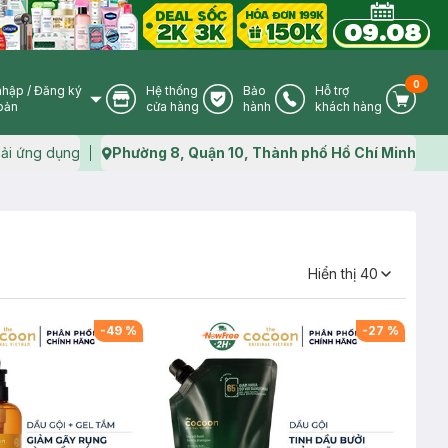
0
nhập
/
Đăng ký
Hệ thống
Bảo
Hỗ trợ
User Icon
Store Icon
Warranty Icon
Phone Icon
Cart I
oản
cửa hàng
hành
khách hàng
ải ứng dụng
Phường 8, Quận 10, Thành phố Hồ Chí Minh
Map icon
Hiển thị
40
-
49
%
-
27
%