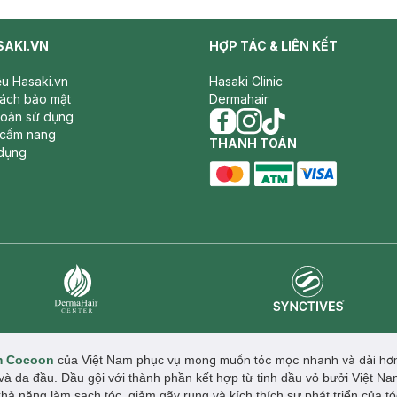
SAKI.VN
HỢP TÁC & LIÊN KẾT
iệu Hasaki.vn
Hasaki Clinic
sách bảo mật
Dermahair
hoản sử dụng
 cẩm nang
facebook
THANH TOÁN
instagram
tiktok
dụng
master card
ATM card
visa card
Synctives
Dermahair
m Cocoon
của Việt Nam phục vụ m
ong muốn tóc mọc nhanh và dài hơn
 và da đầu. Dầu gội với thành phần kết hợp từ tinh dầu vỏ bưởi Việt Na
 năng làm sạch tóc, giảm gãy rụng và kích thích sự phát triển của t