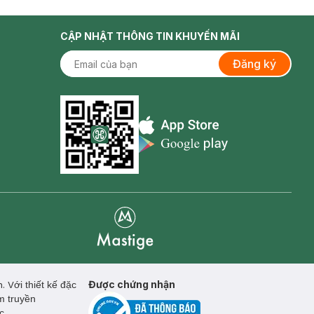
CẬP NHẬT THÔNG TIN KHUYẾN MÃI
Đăng ký
Appstore icon
Goolge Play icon
Mastige
Được chứng nhận
. V
ới thiết kế đặc
m truyền
óc.