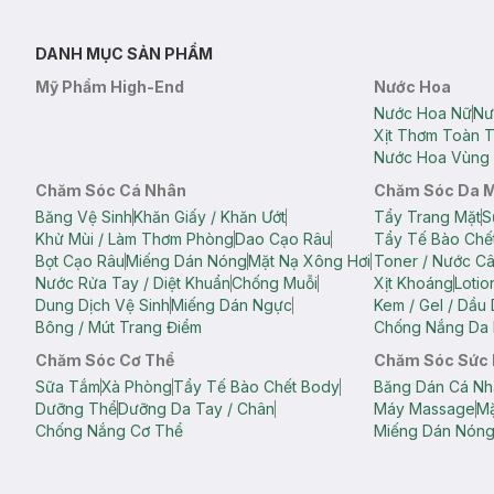
DANH MỤC SẢN PHẨM
Mỹ Phẩm High-End
Nước Hoa
Nước Hoa Nữ
Nư
Xịt Thơm Toàn 
Nước Hoa Vùng 
Chăm Sóc Cá Nhân
Chăm Sóc Da 
Băng Vệ Sinh
Khăn Giấy / Khăn Ướt
Tẩy Trang Mặt
S
Khử Mùi / Làm Thơm Phòng
Dao Cạo Râu
Tẩy Tế Bào Chế
Bọt Cạo Râu
Miếng Dán Nóng
Mặt Nạ Xông Hơi
Toner / Nước C
Nước Rửa Tay / Diệt Khuẩn
Chống Muỗi
Xịt Khoáng
Lotio
Dung Dịch Vệ Sinh
Miếng Dán Ngực
Kem / Gel / Dầu
Bông / Mút Trang Điểm
Chống Nắng Da 
Chăm Sóc Cơ Thể
Chăm Sóc Sức
Sữa Tắm
Xà Phòng
Tẩy Tế Bào Chết Body
Băng Dán Cá Nh
Dưỡng Thể
Dưỡng Da Tay / Chân
Máy Massage
Mặ
Chống Nắng Cơ Thể
Miếng Dán Nón