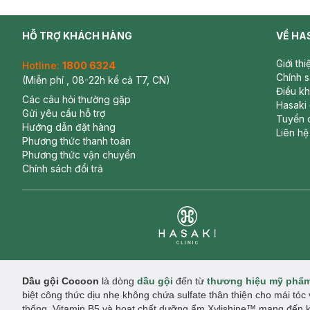
HỖ TRỢ KHÁCH HÀNG
VỀ HA
Giới th
Hotline:
1800 6324
Chính 
(Miễn phí , 08-22h kể cả T7, CN)
Điều k
Các câu hỏi thường gặp
Hasaki
Gửi yêu cầu hỗ trợ
Tuyển 
Hướng dẫn đặt hàng
Liên hệ
Phương thức thanh toán
Phương thức vận chuyển
Chính sách đổi trả
Clinic
Dầu gội Cocoon
là dòng
dầu gội
đến từ
thương hiệu mỹ phẩ
biệt công thức dịu nhẹ không chứa sulfate thân thiện cho mái tóc
thống, Vitamin B5 và hoạt chất dưỡng ẩm Xylishine™ mang đến khả