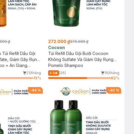
272.000 ₫
000 ₫
375.000 ₫
Cocoon
úi Refill Dầu Gội
Túi Refill Dầu Gội Bưởi Cocoon
fate, Giảm Gãy Rụng
Không Sulfate Và Giảm Gãy Rụng
ắm Đường Thốt Nốt
o + An Giang
500ml
Pomelo Shampoo
l
 Shower Gel
21/tháng
(26)
16/tháng
4.8
15
%
62
%
-
44
%
-
40
%