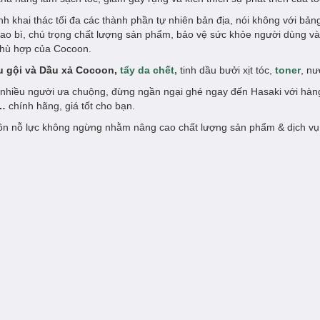
 khai thác tối đa các thành phần tự nhiên bản địa, nói không với bả
bao bì, chú trọng chất lượng sản phẩm, bảo vệ sức khỏe người dùng và
phù hợp của Cocoon.
u gội và Dầu xả Cocoon,
tẩy da chết,
tinh dầu bưởi xịt tóc,
toner
, nư
nhiều người ưa chuộng, đừng ngần ngại ghé ngay đến Hasaki với hàng
…
chính hãng, giá tốt cho bạn.
ôn nỗ lực không ngừng nhằm nâng cao chất lượng sản phẩm & dịch vụ