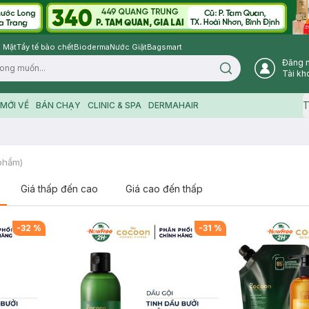
 Mặt
Tẩy tế bào chết
Bioderma
Nước Giặt
Bagsmart
Đăng 
Search icon
Tài kh
T
MỚI VỀ
BÁN CHẠY
CLINIC & SPA
DERMAHAIR
phẩm)
Giá thấp đến cao
Giá cao đến thấp
-
32
%
-
31
%