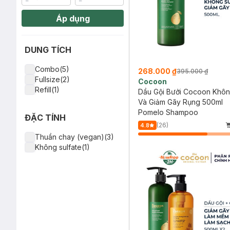
Áp dụng
DUNG TÍCH
Combo(5)
268.000 ₫
395.000 ₫
Fullsize(2)
Cocoon
Refill(1)
Dầu Gội Bưởi Cocoon Khôn
Và Giảm Gãy Rụng 500ml
Pomelo Shampoo
ĐẶC TÍNH
(26)
4.8
Thuần chay (vegan)(3)
Không sulfate(1)