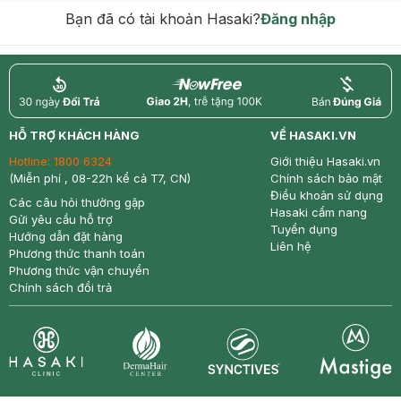
Bạn đã có tài khoản Hasaki?
Đăng nhập
return
nowfree
price
HỖ TRỢ KHÁCH HÀNG
VỀ HASAKI.VN
Hotline:
1800 6324
Giới thiệu Hasaki.vn
(Miễn phí , 08-22h kể cả T7, CN)
Chính sách bảo mật
Điều khoản sử dụng
Các câu hỏi thường gặp
Hasaki cẩm nang
Gửi yêu cầu hỗ trợ
Tuyển dụng
Hướng dẫn đặt hàng
Liên hệ
Phương thức thanh toán
Phương thức vận chuyển
Chính sách đổi trả
Synctives
Clinic
Dermahair
Mastige