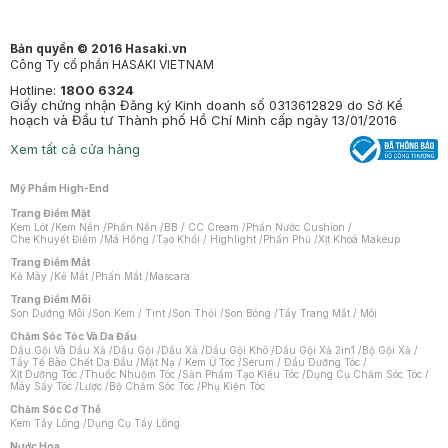
Bản quyền © 2016 Hasaki.vn
Công Ty cổ phần HASAKI VIETNAM
Hotline:
1800 6324
Giấy chứng nhận Đăng ký Kinh doanh số 0313612829 do Sở Kế
hoạch và Đầu tư Thành phố Hồ Chí Minh cấp ngày 13/01/2016
Xem tất cả cửa hàng
Mỹ Phẩm High-End
Trang Điểm Mặt
Kem Lót
/
Kem Nền
/
Phấn Nền
/
BB / CC Cream
/
Phấn Nước Cushion
/
Che Khuyết Điểm
/
Má Hồng
/
Tạo Khối / Highlight
/
Phấn Phủ
/
Xịt Khoá Makeup
Trang Điểm Mắt
Kẻ Mày
/
Kẻ Mắt
/
Phấn Mắt
/
Mascara
Trang Điểm Môi
Son Dưỡng Môi
/
Son Kem / Tint
/
Son Thỏi
/
Son Bóng
/
Tẩy Trang Mắt / Môi
Chăm Sóc Tóc Và Da Đầu
Dầu Gội Và Dầu Xả
/
Dầu Gội
/
Dầu Xả
/
Dầu Gội Khô
/
Dầu Gội Xả 2in1
/
Bộ Gội Xả
/
Tẩy Tế Bào Chết Da Đầu
/
Mặt Nạ / Kem Ủ Tóc
/
Serum / Dầu Dưỡng Tóc
/
Xịt Dưỡng Tóc
/
Thuốc Nhuộm Tóc
/
Sản Phẩm Tạo Kiểu Tóc
/
Dụng Cụ Chăm Sóc Tóc
/
Máy Sấy Tóc
/
Lược
/
Bộ Chăm Sóc Tóc
/
Phụ Kiện Tóc
Chăm Sóc Cơ Thể
Kem Tẩy Lông
/
Dụng Cụ Tẩy Lông
Nước Hoa