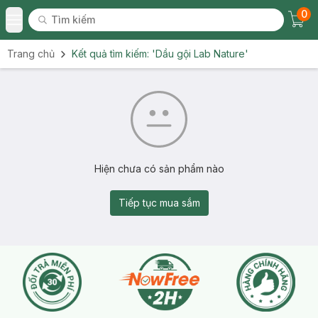
0
Tìm kiếm
Chec
Tìm kiếm
Toggle Menu
Trang chủ
Kết quả tìm kiếm:
'Dầu gội Lab Nature'
Hiện chưa có sản phẩm nào
Tiếp tục mua sắm