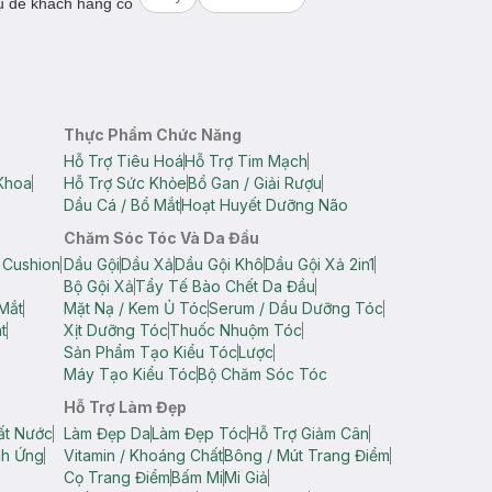
ụ để khách hàng có
Thực Phẩm Chức Năng
Hỗ Trợ Tiêu Hoá
Hỗ Trợ Tim Mạch
Khoa
Hỗ Trợ Sức Khỏe
Bổ Gan / Giải Rượu
Dầu Cá / Bổ Mắt
Hoạt Huyết Dưỡng Não
Chăm Sóc Tóc Và Da Đầu
 Cushion
Dầu Gội
Dầu Xả
Dầu Gội Khô
Dầu Gội Xả 2in1
Bộ Gội Xả
Tẩy Tế Bào Chết Da Đầu
Mắt
Mặt Nạ / Kem Ủ Tóc
Serum / Dầu Dưỡng Tóc
t
Xịt Dưỡng Tóc
Thuốc Nhuộm Tóc
Sản Phẩm Tạo Kiểu Tóc
Lược
Máy Tạo Kiểu Tóc
Bộ Chăm Sóc Tóc
Hỗ Trợ Làm Đẹp
ất Nước
Làm Đẹp Da
Làm Đẹp Tóc
Hỗ Trợ Giảm Cân
ch Ứng
Vitamin / Khoáng Chất
Bông / Mút Trang Điểm
Cọ Trang Điểm
Bấm Mi
Mi Giả