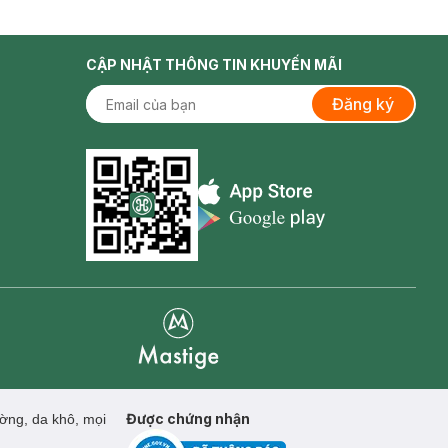
CẬP NHẬT THÔNG TIN KHUYẾN MÃI
Đăng ký
Appstore icon
Goolge Play icon
Mastige
Được chứng nhận
ờng, da khô, mọi