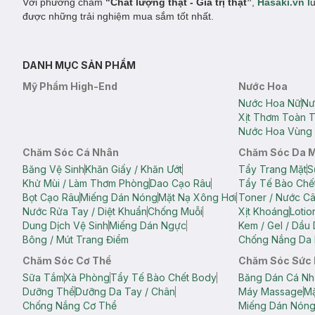
Với phương châm
"Chất lượng thật - Giá trị thật”
,
Hasaki.vn l
u
được những trải nghiệm mua sắm tốt nhất.
DANH MỤC SẢN PHẨM
Mỹ Phẩm High-End
Nước Hoa
Nước Hoa Nữ
Nư
Xịt Thơm Toàn 
Nước Hoa Vùng 
Chăm Sóc Cá Nhân
Chăm Sóc Da 
Băng Vệ Sinh
Khăn Giấy / Khăn Ướt
Tẩy Trang Mặt
S
Khử Mùi / Làm Thơm Phòng
Dao Cạo Râu
Tẩy Tế Bào Chế
Bọt Cạo Râu
Miếng Dán Nóng
Mặt Nạ Xông Hơi
Toner / Nước C
Nước Rửa Tay / Diệt Khuẩn
Chống Muỗi
Xịt Khoáng
Lotio
Dung Dịch Vệ Sinh
Miếng Dán Ngực
Kem / Gel / Dầu
Bông / Mút Trang Điểm
Chống Nắng Da 
Chăm Sóc Cơ Thể
Chăm Sóc Sức
Sữa Tắm
Xà Phòng
Tẩy Tế Bào Chết Body
Băng Dán Cá Nh
Dưỡng Thể
Dưỡng Da Tay / Chân
Máy Massage
Mặ
Chống Nắng Cơ Thể
Miếng Dán Nón