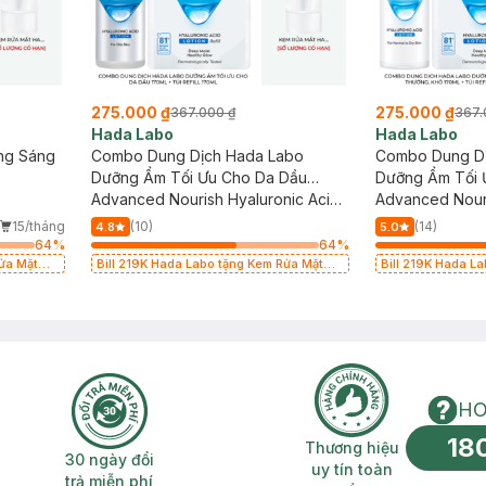
275.000 ₫
275.000 ₫
367.000 ₫
367.
Hada Labo
Hada Labo
ng Sáng
Combo Dung Dịch Hada Labo
Combo Dung Dị
Dưỡng Ẩm Tối Ưu Cho Da Dầu
Dưỡng Ẩm Tối 
170ml + Túi Refill 170ml
Advanced Nourish Hyaluronic Acid
170ml + Túi Refi
Advanced Nouri
Lotion For Oily Skin
Lotion For Norm
15/tháng
(10)
(14)
4.8
5.0
64
%
64
%
Rửa Mặt
Bill 219K Hada Labo tặng Kem Rửa Mặt
Bill 219K Hada L
15g trị giá 20K (SL có hạn)
15g trị giá 20K (S
HO
18
n phí 2H
30 ngày đổi trả miễn phí
Thương hiệu uy 
Thương hiệu
30 ngày đổi
uy tín toàn
trả miễn phí