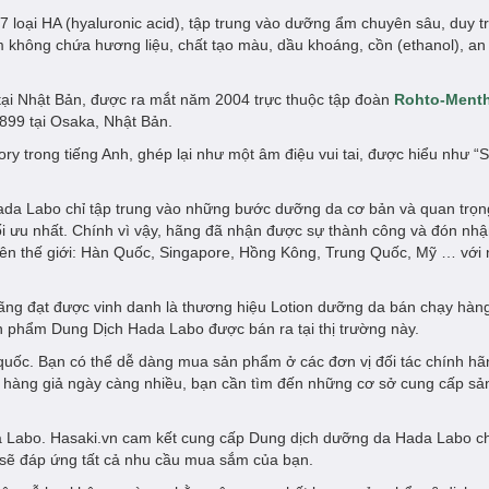
oại HA (hyaluronic acid), tập trung vào dưỡng ẩm chuyên sâu, duy trì
 không chứa hương liệu, chất tạo màu, dầu khoáng, cồn (ethanol), an 
tại Nhật Bản, được ra mắt năm 2004 trực thuộc tập đoàn
Rohto-Ment
99 tại Osaka, Nhật Bản.
tory trong tiếng Anh, ghép lại như một âm điệu vui tai, được hiểu như “
, Hada Labo chỉ tập trung vào những bước dưỡng da cơ bản và quan trọn
ối ưu nhất. Chính vì vậy, hãng đã nhận được sự thành công và đón nhậ
 trên thế giới: Hàn Quốc, Singapore, Hồng Kông, Trung Quốc, Mỹ … vớ
ãng đạt được vinh danh là thương hiệu Lotion dưỡng da bán chạy hàng
sản phẩm Dung Dịch Hada Labo được bán ra tại thị trường này.
uốc. Bạn có thể dễ dàng mua sản phẩm ở các đơn vị đối tác chính hã
g hàng giả ngày càng nhiều, bạn cần tìm đến những cơ sở cung cấp s
da Labo. Hasaki.vn cam kết cung cấp Dung dịch dưỡng da Hada Labo c
 sẽ đáp ứng tất cả nhu cầu mua sắm của bạn.