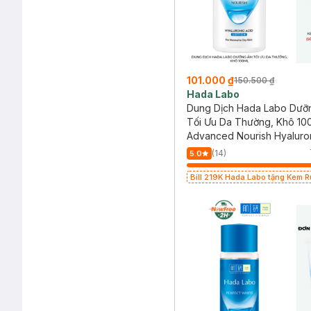
101.000 ₫
150.500 ₫
Hada Labo
Dung Dịch Hada Labo Dưỡ
Tối Ưu Da Thường, Khô 10
Advanced Nourish Hyaluron
(Dry Skin)
(14)
5.0
Bill 219K Hada Labo tặng Kem 
15g trị giá 20K (SL có hạn)