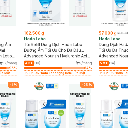
162.500 ₫
57.000 ₫
61.500
Hada Labo
Hada Labo
ng Ẩm
Túi Refill Dung Dịch Hada Labo
Dung Dịch Had
0ml
Dưỡng Ẩm Tối Ưu Cho Da Dầu
Tối Ưu Da Thư
 Lotion
170ml
Advanced Nourish Hyaluronic Acid
Advanced Nouri
Lotion For Oily Skin
(Dry Skin)
17/tháng
(10)
9/tháng
(14)
4.8
5.0
96
%
64
%
Rửa Mặt
Bill 219K Hada Labo tặng Kem Rửa Mặt
Bill 219K Hada L
15g trị giá 20K (SL có hạn)
15g trị giá 20K (S
-
1
%
-
25
%