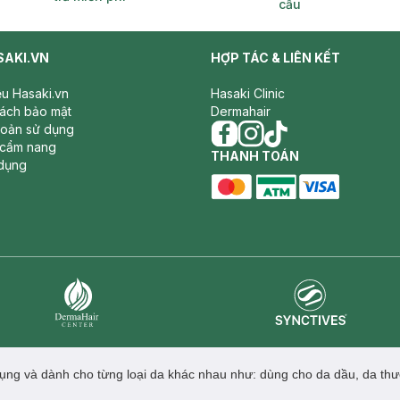
cầu
SAKI.VN
HỢP TÁC & LIÊN KẾT
iệu Hasaki.vn
Hasaki Clinic
sách bảo mật
Dermahair
hoản sử dụng
 cẩm nang
facebook
THANH TOÁN
instagram
tiktok
dụng
master card
ATM card
visa card
Synctives
Dermahair
ng và dành cho từng loại da khác nhau như: dùng cho da dầu, da thư