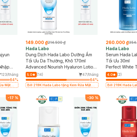
149.000 ₫
260.000 ₫
214.500 ₫
354
Hada Labo
Hada Labo
ujyun
Dung Dịch Hada Labo Dưỡng Ẩm
Serum Hada La
Tối Ưu Da Thường, Khô 170ml
Tối Ưu 30ml
(Nhập
Advanced Nourish Hyaluron Lotion
Perfect White 
(Dry Skin)
123/tháng
(14)
47/tháng
(2)
5.0
4.0
64
%
64
%
Rửa Mặt
Bill 219K Hada Labo tặng Kem Rửa Mặt
Bill 219K Hada L
15g trị giá 20K (SL có hạn)
15g trị giá 20K (S
-
17
%
-
30
%