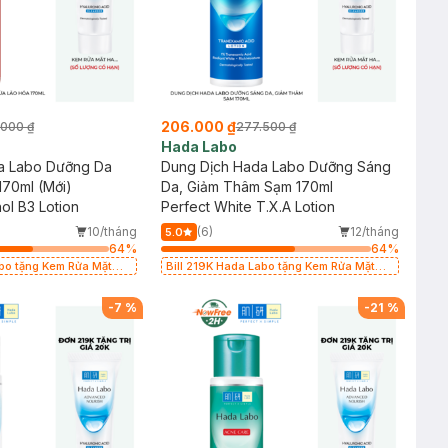
206.000 ₫
.000 ₫
277.500 ₫
Hada Labo
a Labo Dưỡng Da
Dung Dịch Hada Labo Dưỡng Sáng
70ml (Mới)
Da, Giảm Thâm Sạm 170ml
ol B3 Lotion
Perfect White T.X.A Lotion
10/tháng
(6)
12/tháng
5.0
64
%
64
%
abo tặng Kem Rửa Mặt
Bill 219K Hada Labo tặng Kem Rửa Mặt
L có hạn)
15g trị giá 20K (SL có hạn)
-
7
%
-
21
%