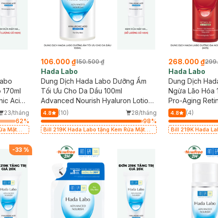
106.000 ₫
268.000 ₫
150.500 ₫
299
Hada Labo
Hada Labo
Labo
Dung Dịch Hada Labo Dưỡng Ẩm
Dung Dịch Had
 170ml
Tối Ưu Cho Da Dầu 100ml
Ngừa Lão Hóa 1
ic Acid
Advanced Nourish Hyaluron Lotion
Pro-Aging Retin
kin 170ml
(Oily Skin)
23/tháng
(10)
28/tháng
(4)
4.8
4.8
62
%
98
%
Rửa Mặt
Bill 219K Hada Labo tặng Kem Rửa Mặt
Bill 219K Hada L
15g trị giá 20K (SL có hạn)
15g trị giá 20K (S
-
33
%