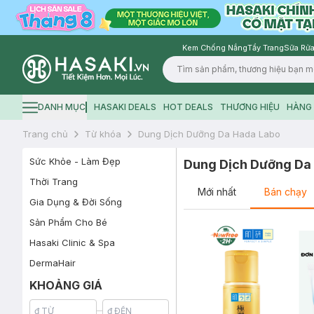
Kem Chống Nắng
Tẩy Trang
Sữa Rửa
Logo
DANH MỤC
HASAKI DEALS
HOT DEALS
THƯƠNG HIỆU
HÀNG 
Hamburger icon
Trang chủ
Từ khóa
Dung Dịch Dưỡng Da Hada Labo
Sức Khỏe - Làm Đẹp
Dung Dịch Dưỡng Da
Thời Trang
Mới nhất
Bán chạy
Gia Dụng & Đời Sống
Sản Phẩm Cho Bé
Hasaki Clinic & Spa
DermaHair
KHOẢNG GIÁ