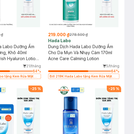
219.000 ₫
 ₫
278.500 ₫
Hada Labo
a Labo Dưỡng Ẩm
Dung Dịch Hada Labo Dưỡng Ẩm
ờng, Khô 40ml
Cho Da Mụn Và Nhạy Cảm 170ml
sh Hyaluron Lotion
Acne Care Calming Lotion
21/tháng
5/tháng
64
%
64
%
abo tặng Kem Rửa Mặt
Bill 219K Hada Labo tặng Kem Rửa Mặt
L có hạn)
15g trị giá 20K (SL có hạn)
-
25
%
-
25
%