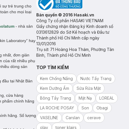
 sự trẻ trung cho
toàn cho mọi loại
Bản quyền © 2016 Hasaki.vn
Công Ty cổ phần HASAKI VIETNAM
holatum
- nhà sản
Giấy chứng nhận Đăng ký Kinh doanh số
0313612829 do Sở Kế hoạch và Đầu tư
Thành phố Hồ Chí Minh cấp ngày
Skin Laboratory” hay
13/01/2016
Trụ sở: 71 Hoàng Hoa Thám, Phường Tân
g nhất, đơn giản
Bình, Thành phố Hồ Chí Minh
n của rất nhiều phụ
i nhiều dòng sản
TOP TÌM KIẾM
Kem Chống Nắng
Nước Tẩy Trang
 đầu tại Nhật Bản
Kem Dưỡng Ẩm
Sữa Rửa Mặt
ng, cửa hàng
Bông Tẩy Trang
Mặt Nạ
LOREAL
ản phẩm chính hãng
LA ROCHE POSAY
Son
Obagi
hính hãng. Số lượng
VASELINE
Carslan
cerave
olay
toner klairs