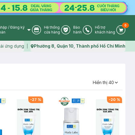
0
nhập
/
Đăng ký
Hệ thống
Bảo
Hỗ trợ
User Icon
Store Icon
Warranty Icon
Phone Icon
Cart I
oản
cửa hàng
hành
khách hàng
ải ứng dụng
Phường 8, Quận 10, Thành phố Hồ Chí Minh
Map icon
Hiển thị
40
-
27
%
-
20
%