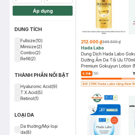
Áp dụng
DUNG TÍCH
Fullsize(10)
212.000 ₫
345.500 ₫
Minisize(2)
Hada Labo
Combo(2)
Dung Dịch Hada Labo Gok
Refill(2)
Dưỡng Ẩm Da Tối Ưu 170ml
Premium Gokujyun Lotion 
khẩu từ Nhật Bản)
(18)
4.9
THÀNH PHẦN NỔI BẬT
Bill 219K Hada Labo tặng Kem 
Hyaluronic Acid(9)
15g trị giá 20K (SL có hạn)
T.X.Acid(5)
Retinol(1)
LOẠI DA
Da thường/Mọi loại
da(8)