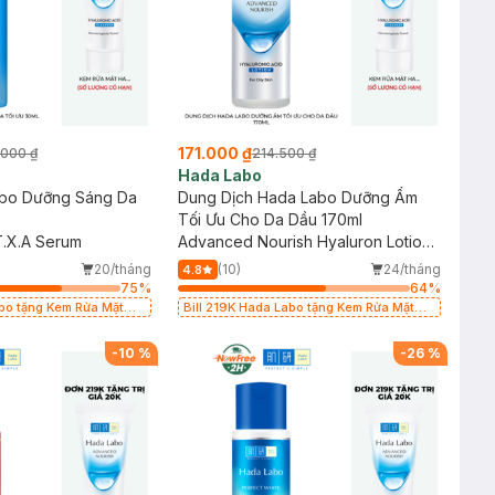
171.000 ₫
.000 ₫
214.500 ₫
Hada Labo
bo Dưỡng Sáng Da
Dung Dịch Hada Labo Dưỡng Ẩm
Tối Ưu Cho Da Dầu 170ml
T.X.A Serum
Advanced Nourish Hyaluron Lotion
(Oily Skin)
20/tháng
(10)
24/tháng
4.8
75
%
64
%
abo tặng Kem Rửa Mặt
Bill 219K Hada Labo tặng Kem Rửa Mặt
L có hạn)
15g trị giá 20K (SL có hạn)
-
10
%
-
26
%