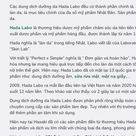
Các dung dịch dưỡng da Hada Labo đều có thành phần chính là 7 l
làn da, là mục tiêu chính của đa số mỹ phẩm Nhật Bản. Sản phẩm
da.
Hada Labo
là thương hiệu dược mỹ phẩm chăm sóc da tiên tiến 
xuất dược phẩm và mỹ phẩm hàng đầu, được thành lập từ năm 18
Hada nghĩa là “làn da” trong tiếng Nhật, Labo viết tắt của Labora
“Skin Lab”.
Với triết lý “Perfect x Simple” nghĩa là “ Đơn giản và hoàn hảo”
hóa nhưng lại mang hiệu quả trực tiếp đến cho làn da một cách t
nữ trên thế giới. Hiện nay, Hada Labo đã có mặt tại 13 quốc gia
phẩm như: dung dịch dưỡng ẩm,
sữa rửa mặt
,
mặt nạ giấy
,...
2009, Hada Labo ra mắt lần đầu tiên tại Việt Nam và năm 2020 h
suốt 12 năm liền. Theo khảo sát cho thấy, cứ 2 giây lại có một 
Dung dịch dưỡng da Hada Labo được phân phối rộng khắp toàn q
chuyên cung cấp các sản phẩm làm đẹp. Tuy nhiên với thị trườn
để thêm phần an tâm khi sử dụng.
Hiện nay tại Hasaki đã có các sản phẩm đến từ thương hiệu Ha
sản phẩm và dịch vụ lớn nhất với chủng loại đa dạng, phong phú