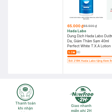
65.000 ₫
65.500 ₫
Hada Labo
Dung Dịch Hada Labo Dưỡ
Da, Giảm Thâm Sạm 40ml
Perfect White T.X.A Lotion
(6)
5.0
Bill 219K Hada Labo tặng Kem 
15g trị giá 20K (SL có hạn)
Thanh toán khi nhận hàng
Giao nhanh miễ
Thanh toán
Giao nhanh
khi nhận
miễn phí 2H