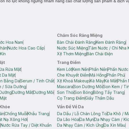
ôn nỗ lực không ngừng nhằm nâng cao chất lượng sản phẩm & dịch v
Chăm Sóc Răng Miệng
ớc Hoa Nam
Bàn Chải Đánh Răng
Kem Đánh Răng
Thân
Nước Hoa Cao Cấp
Nước Súc Miệng
Tăm Nước / Chỉ Nha 
Kín
Xịt Thơm Miệng
Bàn Chải Điện
Mặt
Trang Điểm
ữa Rửa Mặt
Kem Lót
Kem Nền
Phấn Nền
Phấn Nước
t Da Mặt
Che Khuyết Điểm
Má Hồng
Phấn Phủ
ân Bằng Da
Serum / Tinh Chất
Xịt Khoá Makeup
Kẻ Mày
Kẻ Mắt
Phấn 
n / Sữa Dưỡng
Mascara
Son Dưỡng Môi
Son Kem / Tin
 Dưỡng
Dưỡng Mắt
Dưỡng Môi
Son Thỏi
Son Bóng
Bông Tẩy Trang
Mặt
Cọ Trang Điểm
Giấy Thấm Dầu
 Khỏe
Vấn Đề Về Da
ân
Chống Muỗi
Khẩu Trang
Da Dầu / Lỗ Chân Lông To
Da Khô / M
t Nạ Xông Hơi
Da Lão Hóa
Da Mụn
Da Nhạy Cảm / Kí
g
Nước Rửa Tay / Diệt Khuẩn
Da Nhạy Cảm / Kích Ứng
Da Xỉn Màu