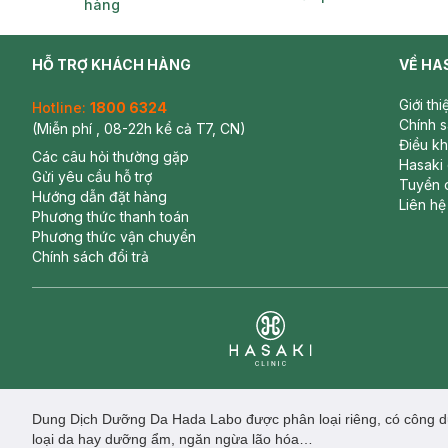
hàng
HỖ TRỢ KHÁCH HÀNG
VỀ HA
Giới th
Hotline:
1800 6324
Chính 
(Miễn phí , 08-22h kể cả T7, CN)
Điều k
Các câu hỏi thường gặp
Hasaki
Gửi yêu cầu hỗ trợ
Tuyển 
Hướng dẫn đặt hàng
Liên hệ
Phương thức thanh toán
Phương thức vận chuyển
Chính sách đổi trả
Clinic
Dung Dịch Dưỡng Da Hada Labo được phân loại riêng, có công dụ
loại da hay dưỡng ẩm, ngăn ngừa lão hóa…