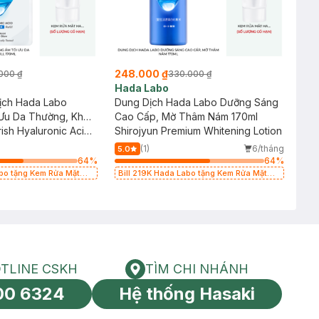
248.000 ₫
000 ₫
330.000 ₫
Hada Labo
ch Hada Labo
Dung Dịch Hada Labo Dưỡng Sáng
Ưu Da Thường, Khô
Cao Cấp, Mờ Thâm Nám 170ml
ll 170ml
sh Hyaluronic Acid
Shirojyun Premium Whitening Lotion
al To Dry Skin
(1)
6/tháng
5.0
64
%
64
%
abo tặng Kem Rửa Mặt
Bill 219K Hada Labo tặng Kem Rửa Mặt
L có hạn)
15g trị giá 20K (SL có hạn)
TLINE CSKH
TÌM CHI NHÁNH
HOTLINE CSKH
Tìm chi nhánh
00 6324
Hệ thống Hasaki
tín toàn cầu