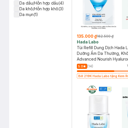
Da dầu/Hỗn hợp dầu(4)
Da khô/Hỗn hợp khô(3)
Da mụn(1)
135.000 ₫
162.500 ₫
Hada Labo
Túi Refill Dung Dịch Hada 
Dưỡng Ẩm Da Thường, Khô
Advanced Nourish Hyaluron
Lotion For Normal To Dry S
(14)
5.0
Bill 219K Hada Labo tặng Kem 
15g trị giá 20K (SL có hạn)