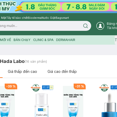
 Mặt
Tẩy tế bào chết
Bioderma
Nước Giặt
Bagsmart
Đăng 
Search icon
Tài kh
T
MỚI VỀ
BÁN CHẠY
CLINIC & SPA
DERMAHAIR
 Hada Labo
(
16
sản phẩm)
Giá thấp đến cao
Giá cao đến thấp
-
39
%
-
31
%