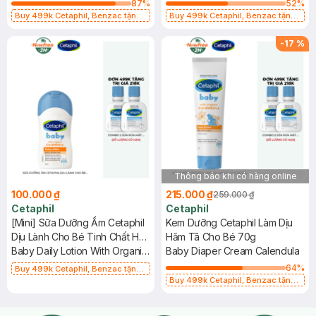
87
%
52
%
Buy 499k Cetaphil, Benzac tặng
Buy 499k Cetaphil, Benzac tặng
Combo 2 Sữa Rửa Mặt 59ml(SL có
Combo 2 Sữa Rửa Mặt 59ml(SL có
hạn)
hạn)
-
17
%
Thông báo khi có hàng online
100.000 ₫
215.000 ₫
259.000 ₫
Cetaphil
Cetaphil
[Mini] Sữa Dưỡng Ẩm Cetaphil
Kem Dưỡng Cetaphil Làm Dịu
Dịu Lành Cho Bé Tinh Chất Hoa
Hăm Tã Cho Bé 70g
Cúc 50ml
Baby Daily Lotion With Organic
Baby Diaper Cream Calendula
Calendula
64
%
Buy 499k Cetaphil, Benzac tặng
Combo 2 Sữa Rửa Mặt 59ml(SL có
Buy 499k Cetaphil, Benzac tặng
hạn)
Combo 2 Sữa Rửa Mặt 59ml(SL có
hạn)