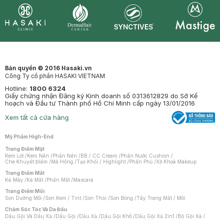
Synctives
Clinic
Dermahair
Mastige
Bản quyền © 2016 Hasaki.vn
Công Ty cổ phần HASAKI VIETNAM
Hotline:
1800 6324
Giấy chứng nhận Đăng ký Kinh doanh số 0313612829 do Sở Kế
hoạch và Đầu tư Thành phố Hồ Chí Minh cấp ngày 13/01/2016
Xem tất cả cửa hàng
Mỹ Phẩm High-End
Trang Điểm Mặt
Kem Lót
/
Kem Nền
/
Phấn Nền
/
BB / CC Cream
/
Phấn Nước Cushion
/
Che Khuyết Điểm
/
Má Hồng
/
Tạo Khối / Highlight
/
Phấn Phủ
/
Xịt Khoá Makeup
Trang Điểm Mắt
Kẻ Mày
/
Kẻ Mắt
/
Phấn Mắt
/
Mascara
Trang Điểm Môi
Son Dưỡng Môi
/
Son Kem / Tint
/
Son Thỏi
/
Son Bóng
/
Tẩy Trang Mắt / Môi
Chăm Sóc Tóc Và Da Đầu
Dầu Gội Và Dầu Xả
/
Dầu Gội
/
Dầu Xả
/
Dầu Gội Khô
/
Dầu Gội Xả 2in1
/
Bộ Gội Xả
/