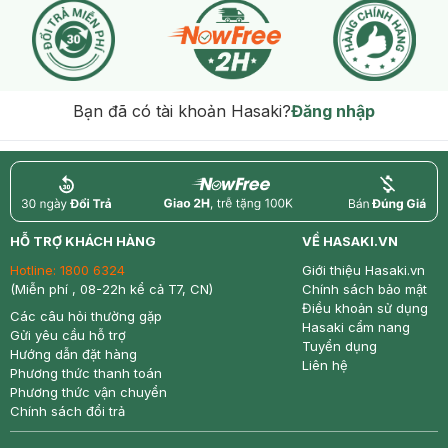
Bạn đã có tài khoản Hasaki?
Đăng nhập
return
nowfree
price
HỖ TRỢ KHÁCH HÀNG
VỀ HASAKI.VN
Hotline:
1800 6324
Giới thiệu Hasaki.vn
(Miễn phí , 08-22h kể cả T7, CN)
Chính sách bảo mật
Điều khoản sử dụng
Các câu hỏi thường gặp
Hasaki cẩm nang
Gửi yêu cầu hỗ trợ
Tuyển dụng
Hướng dẫn đặt hàng
Liên hệ
Phương thức thanh toán
Phương thức vận chuyển
Chính sách đổi trả