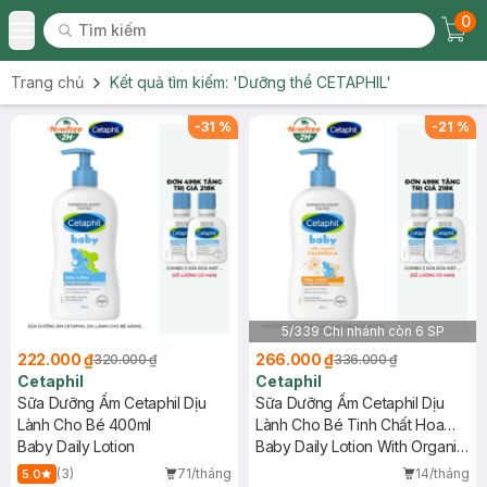
0
Tìm kiếm
Chec
Tìm kiếm
Toggle Menu
Trang chủ
Kết quả tìm kiếm:
'Dưỡng thể CETAPHIL'
-
31
%
-
21
%
5/339 Chi nhánh còn 6 SP
222.000 ₫
266.000 ₫
320.000 ₫
336.000 ₫
Cetaphil
Cetaphil
Sữa Dưỡng Ẩm Cetaphil Dịu
Sữa Dưỡng Ẩm Cetaphil Dịu
Lành Cho Bé 400ml
Lành Cho Bé Tinh Chất Hoa
Baby Daily Lotion
Cúc 400ml
Baby Daily Lotion With Organic
Calendula
(3)
71/tháng
14/tháng
5.0