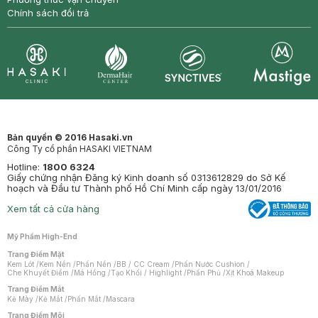
Chính sách đổi trả
Synctives
Clinic
Dermahair
Mastige
Bản quyền © 2016 Hasaki.vn
Công Ty cổ phần HASAKI VIETNAM
Hotline:
1800 6324
Giấy chứng nhận Đăng ký Kinh doanh số 0313612829 do Sở Kế
hoạch và Đầu tư Thành phố Hồ Chí Minh cấp ngày 13/01/2016
Xem tất cả cửa hàng
Mỹ Phẩm High-End
Trang Điểm Mặt
Kem Lót
/
Kem Nền
/
Phấn Nền
/
BB / CC Cream
/
Phấn Nước Cushion
/
Che Khuyết Điểm
/
Má Hồng
/
Tạo Khối / Highlight
/
Phấn Phủ
/
Xịt Khoá Makeup
Trang Điểm Mắt
Kẻ Mày
/
Kẻ Mắt
/
Phấn Mắt
/
Mascara
Trang Điểm Môi