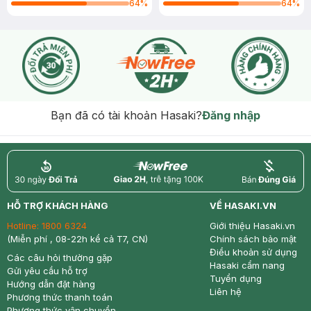
64
%
64
%
Bạn đã có tài khoản Hasaki?
Đăng nhập
return
nowfree
price
HỖ TRỢ KHÁCH HÀNG
VỀ HASAKI.VN
Hotline:
1800 6324
Giới thiệu Hasaki.vn
(Miễn phí , 08-22h kể cả T7, CN)
Chính sách bảo mật
Điều khoản sử dụng
Các câu hỏi thường gặp
Hasaki cẩm nang
Gửi yêu cầu hỗ trợ
Tuyển dụng
Hướng dẫn đặt hàng
Liên hệ
Phương thức thanh toán
Phương thức vận chuyển