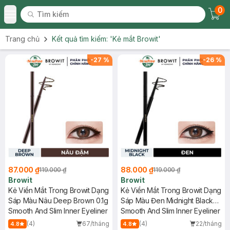
0
Tìm kiếm
Chec
Tìm kiếm
Toggle Menu
Trang chủ
Kết quả tìm kiếm:
'Kẻ mắt Browit'
-
27
%
-
26
%
87.000 ₫
88.000 ₫
119.000 ₫
119.000 ₫
Browit
Browit
Kẻ Viền Mắt Trong Browit Dạng
Kẻ Viền Mắt Trong Browit Dạng
Sáp Màu Nâu Deep Brown 0.1g
Sáp Màu Đen Midnight Black
Smooth And Slim Inner Eyeliner
0.1g
Smooth And Slim Inner Eyeliner
(4)
67/tháng
(4)
22/tháng
4.8
4.8