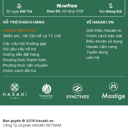
return
nowfree
price
HỖ TRỢ KHÁCH HÀNG
VỀ HASAKI.VN
Hotline:
1800 6324
Giới thiệu Hasaki.vn
(Miễn phí , 08-22h kể cả T7, CN)
Chính sách bảo mật
Điều khoản sử dụng
Các câu hỏi thường gặp
Hasaki cẩm nang
Gửi yêu cầu hỗ trợ
Tuyển dụng
Hướng dẫn đặt hàng
Liên hệ
Phương thức thanh toán
Phương thức vận chuyển
Chính sách đổi trả
Synctives
Clinic
Dermahair
Mastige
Bản quyền © 2016 Hasaki.vn
Công Ty cổ phần HASAKI VIETNAM