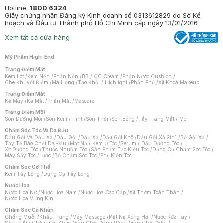
Hotline:
1800 6324
Giấy chứng nhận Đăng ký Kinh doanh số 0313612829 do Sở Kế
hoạch và Đầu tư Thành phố Hồ Chí Minh cấp ngày 13/01/2016
Xem tất cả cửa hàng
Mỹ Phẩm High-End
Trang Điểm Mặt
Kem Lót
/
Kem Nền
/
Phấn Nền
/
BB / CC Cream
/
Phấn Nước Cushion
/
Che Khuyết Điểm
/
Má Hồng
/
Tạo Khối / Highlight
/
Phấn Phủ
/
Xịt Khoá Makeup
Trang Điểm Mắt
Kẻ Mày
/
Kẻ Mắt
/
Phấn Mắt
/
Mascara
Trang Điểm Môi
Son Dưỡng Môi
/
Son Kem / Tint
/
Son Thỏi
/
Son Bóng
/
Tẩy Trang Mắt / Môi
Chăm Sóc Tóc Và Da Đầu
Dầu Gội Và Dầu Xả
/
Dầu Gội
/
Dầu Xả
/
Dầu Gội Khô
/
Dầu Gội Xả 2in1
/
Bộ Gội Xả
/
Tẩy Tế Bào Chết Da Đầu
/
Mặt Nạ / Kem Ủ Tóc
/
Serum / Dầu Dưỡng Tóc
/
Xịt Dưỡng Tóc
/
Thuốc Nhuộm Tóc
/
Sản Phẩm Tạo Kiểu Tóc
/
Dụng Cụ Chăm Sóc Tóc
/
Máy Sấy Tóc
/
Lược
/
Bộ Chăm Sóc Tóc
/
Phụ Kiện Tóc
Chăm Sóc Cơ Thể
Kem Tẩy Lông
/
Dụng Cụ Tẩy Lông
Nước Hoa
Nước Hoa Nữ
/
Nước Hoa Nam
/
Nước Hoa Cao Cấp
/
Xịt Thơm Toàn Thân
/
Nước Hoa Vùng Kín
Chăm Sóc Cá Nhân
Chống Muỗi
/
Khẩu Trang
/
Máy Massage
/
Mặt Nạ Xông Hơi
/
Nước Rửa Tay
/
Sản Phẩm Chăm Sóc Khác
/
Bàn Chải Đánh Răng
/
Bàn Chải Điện
/