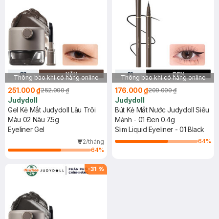
Thông báo khi có hàng online
Thông báo khi có hàng online
251.000 ₫
176.000 ₫
252.000 ₫
209.000 ₫
Judydoll
Judydoll
Gel Kẻ Mắt Judydoll Lâu Trôi
Bút Kẻ Mắt Nước Judydoll Siêu
Màu 02 Nâu 7.5g
Mảnh - 01 Đen 0.4g
Eyeliner Gel
Slim Liquid Eyeliner - 01 Black
64
%
2/tháng
64
%
-
31
%