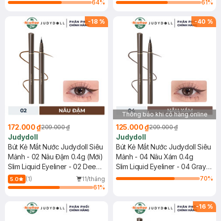
64
%
61
%
-
18
%
-
40
%
Thông báo khi có hàng online
172.000 ₫
125.000 ₫
209.000 ₫
209.000 ₫
Judydoll
Judydoll
Bút Kẻ Mắt Nước Judydoll Siêu
Bút Kẻ Mắt Nước Judydoll Siêu
Mảnh - 02 Nâu Đậm 0.4g (Mới)
Mảnh - 04 Nâu Xám 0.4g
Slim Liquid Eyeliner - 02 Deep
Slim Liquid Eyeliner - 04 Gray
Brown
Brown
70
%
(1)
11/tháng
5.0
61
%
-
16
%