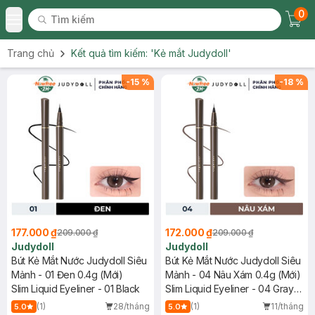
0
Tìm kiếm
Chec
Tìm kiếm
Toggle Menu
Trang chủ
Kết quả tìm kiếm:
'Kẻ mắt Judydoll'
-
15
%
-
18
%
177.000 ₫
172.000 ₫
209.000 ₫
209.000 ₫
Judydoll
Judydoll
Bút Kẻ Mắt Nước Judydoll Siêu
Bút Kẻ Mắt Nước Judydoll Siêu
Mảnh - 01 Đen 0.4g (Mới)
Mảnh - 04 Nâu Xám 0.4g (Mới)
Slim Liquid Eyeliner - 01 Black
Slim Liquid Eyeliner - 04 Gray
Brown
(1)
28/tháng
(1)
11/tháng
5.0
5.0