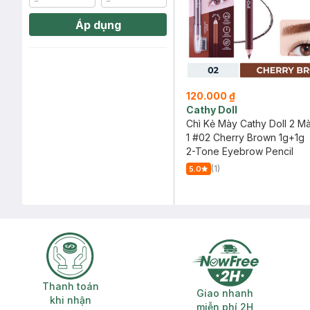
Áp dụng
120.000 ₫
Cathy Doll
Chì Kẻ Mày Cathy Doll 2 M
1 #02 Cherry Brown 1g+1g
2-Tone Eyebrow Pencil
(1)
5.0
Thanh toán khi nhận hàng
Giao nhanh miễ
Thanh toán
Giao nhanh
khi nhận
miễn phí 2H