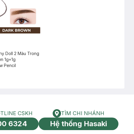
hy Doll 2 Màu Trong
wn 1g+1g
w Pencil
TLINE CSKH
TÌM CHI NHÁNH
HOTLINE CSKH
Tìm chi nhánh
00 6324
Hệ thống Hasaki
tín toàn cầu