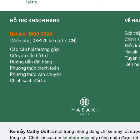
hàng
HỖ TRỢ KHÁCH HÀNG
VỀ HA
Giới th
Hotline:
1800 6324
Chính 
(Miễn phí , 08-22h kể cả T7, CN)
Điều k
Các câu hỏi thường gặp
Hasaki
Gửi yêu cầu hỗ trợ
Tuyển 
Hướng dẫn đặt hàng
Liên hệ
Phương thức thanh toán
Phương thức vận chuyển
Chính sách đổi trả
Clinic
Kẻ mày Cathy Doll
là một trong những dòng chì kẻ mày rất được
từng sợi. Chất chì của em
kẻ chân mày
này cũng nhận được rất nh