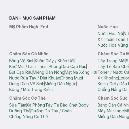
DANH MỤC SẢN PHẨM
Mỹ Phẩm High-End
Nước Hoa
Nước Hoa Nữ
Nư
Xịt Thơm Toàn 
Nước Hoa Vùng 
Chăm Sóc Cá Nhân
Chăm Sóc Da 
Băng Vệ Sinh
Khăn Giấy / Khăn Ướt
Tẩy Trang Mặt
S
Khử Mùi / Làm Thơm Phòng
Dao Cạo Râu
Tẩy Tế Bào Chế
Bọt Cạo Râu
Miếng Dán Nóng
Mặt Nạ Xông Hơi
Toner / Nước C
Nước Rửa Tay / Diệt Khuẩn
Chống Muỗi
Xịt Khoáng
Lotio
Dung Dịch Vệ Sinh
Miếng Dán Ngực
Kem / Gel / Dầu
Bông / Mút Trang Điểm
Chống Nắng Da 
Chăm Sóc Cơ Thể
Chăm Sóc Sức
Sữa Tắm
Xà Phòng
Tẩy Tế Bào Chết Body
Băng Dán Cá Nh
Dưỡng Thể
Dưỡng Da Tay / Chân
Máy Massage
Mặ
Chống Nắng Cơ Thể
Miếng Dán Nón