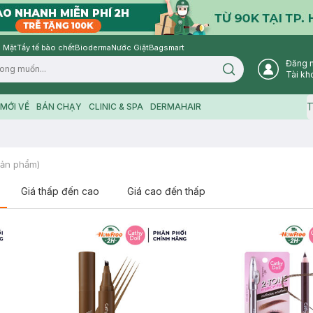
 Mặt
Tẩy tế bào chết
Bioderma
Nước Giặt
Bagsmart
Đăng 
Search icon
Tài kh
T
MỚI VỀ
BÁN CHẠY
CLINIC & SPA
DERMAHAIR
ản phẩm)
Giá thấp đến cao
Giá cao đến thấp