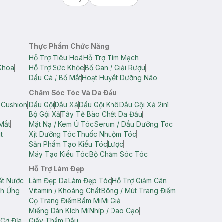
Thực Phẩm Chức Năng
Hỗ Trợ Tiêu Hoá
Hỗ Trợ Tim Mạch
Khoa
Hỗ Trợ Sức Khỏe
Bổ Gan / Giải Rượu
Dầu Cá / Bổ Mắt
Hoạt Huyết Dưỡng Não
Chăm Sóc Tóc Và Da Đầu
 Cushion
Dầu Gội
Dầu Xả
Dầu Gội Khô
Dầu Gội Xả 2in1
Bộ Gội Xả
Tẩy Tế Bào Chết Da Đầu
Mắt
Mặt Nạ / Kem Ủ Tóc
Serum / Dầu Dưỡng Tóc
t
Xịt Dưỡng Tóc
Thuốc Nhuộm Tóc
Sản Phẩm Tạo Kiểu Tóc
Lược
Máy Tạo Kiểu Tóc
Bộ Chăm Sóc Tóc
Hỗ Trợ Làm Đẹp
ất Nước
Làm Đẹp Da
Làm Đẹp Tóc
Hỗ Trợ Giảm Cân
ch Ứng
Vitamin / Khoáng Chất
Bông / Mút Trang Điểm
Cọ Trang Điểm
Bấm Mi
Mi Giả
Miếng Dán Kích Mí
Nhíp / Dao Cạo
 Cơ Địa
Giấy Thấm Dầu