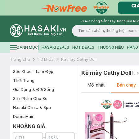
Kem Chống Nắng
Tẩy Trang
Sữa Rửa
Logo
DANH MỤC
HASAKI DEALS
HOT DEALS
THƯƠNG HIỆU
HÀNG 
Hamburger icon
Trang chủ
Từ khóa
Kẻ mày Cathy Doll
Sức Khỏe - Làm Đẹp
Kẻ mày Cathy Doll
(
3
s
Thời Trang
Mới nhất
Bán chạy
Gia Dụng & Đời Sống
Sản Phẩm Cho Bé
Hasaki Clinic & Spa
DermaHair
KHOẢNG GIÁ