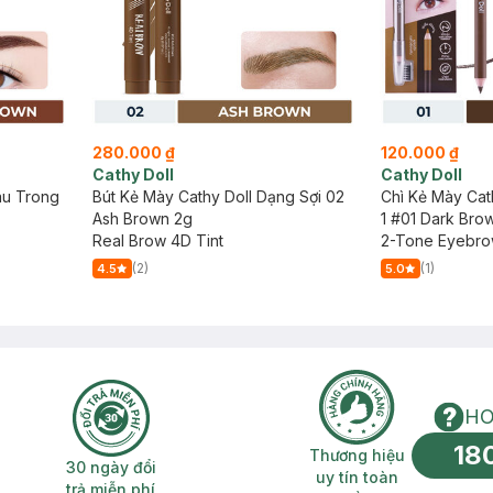
280.000 ₫
120.000 ₫
Cathy Doll
Cathy Doll
àu Trong
Bút Kẻ Mày Cathy Doll Dạng Sợi 02
Chì Kẻ Mày Cat
Ash Brown 2g
1 #01 Dark Bro
Real Brow 4D Tint
2-Tone Eyebro
(2)
(1)
4.5
5.0
HO
18
n phí 2H
30 ngày đổi trả miễn phí
Thương hiệu uy 
Thương hiệu
30 ngày đổi
uy tín toàn
trả miễn phí