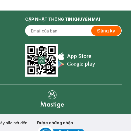
CẬP NHẬT THÔNG TIN KHUYẾN MÃI
Đăng ký
Appstore icon
Goolge Play icon
Mastige
Được chứng nhận
mày sắc nét đến