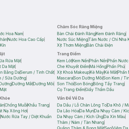
Chăm Sóc Răng Miệng
ớc Hoa Nam
Bàn Chải Đánh Răng
Kem Đánh Răng
Thân
Nước Hoa Cao Cấp
Nước Súc Miệng
Tăm Nước / Chỉ Nha 
Kín
Xịt Thơm Miệng
Bàn Chải Điện
Mặt
Trang Điểm
ữa Rửa Mặt
Kem Lót
Kem Nền
Phấn Nền
Phấn Nước
t Da Mặt
Che Khuyết Điểm
Má Hồng
Phấn Phủ
ân Bằng Da
Serum / Tinh Chất
Xịt Khoá Makeup
Kẻ Mày
Kẻ Mắt
Phấn 
n / Sữa Dưỡng
Mascara
Son Dưỡng Môi
Son Kem / Tin
 Dưỡng
Dưỡng Mắt
Dưỡng Môi
Son Thỏi
Son Bóng
Bông Tẩy Trang
Mặt
Cọ Trang Điểm
Giấy Thấm Dầu
 Khỏe
Vấn Đề Về Da
ân
Chống Muỗi
Khẩu Trang
Da Dầu / Lỗ Chân Lông To
Da Khô / M
t Nạ Xông Hơi
Da Lão Hóa
Da Mụn
Da Nhạy Cảm / Kí
g
Nước Rửa Tay / Diệt Khuẩn
Da Nhạy Cảm / Kích Ứng
Da Xỉn Màu
Thâm / Nám / Tàn Nhang
Quầng Thâm & Bọng Mắt
Sẹo
Viêm Da