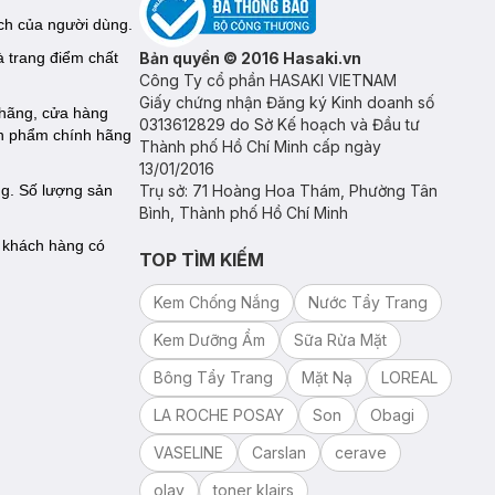
ích của người dùng.
 trang điểm chất
Bản quyền © 2016 Hasaki.vn
Công Ty cổ phần HASAKI VIETNAM
Giấy chứng nhận Đăng ký Kinh doanh số
 hãng, cửa hàng
0313612829 do Sở Kế hoạch và Đầu tư
ản phẩm chính hãng
Thành phố Hồ Chí Minh cấp ngày
13/01/2016
g. Số lượng sản
Trụ sở: 71 Hoàng Hoa Thám, Phường Tân
Bình, Thành phố Hồ Chí Minh
ể khách hàng có
TOP TÌM KIẾM
Kem Chống Nắng
Nước Tẩy Trang
Kem Dưỡng Ẩm
Sữa Rửa Mặt
Bông Tẩy Trang
Mặt Nạ
LOREAL
LA ROCHE POSAY
Son
Obagi
VASELINE
Carslan
cerave
olay
toner klairs