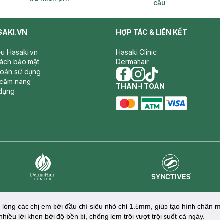
cầu
SAKI.VN
HỢP TÁC & LIÊN KẾT
iệu Hasaki.vn
Hasaki Clinic
sách bảo mật
Dermahair
hoản sử dụng
 cẩm nang
facebook
THANH TOÁN
instagram
tiktok
dụng
master card
ATM card
visa card
Synctives
Dermahair
 lòng các chị em bởi đầu chì siêu nhỏ chỉ 1.5mm, giúp tạo hình chân 
iều lời khen bởi độ bền bỉ, chống lem trôi vượt trội suốt cả ngày.