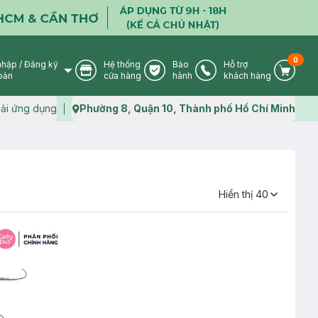
0
nhập
/
Đăng ký
Hệ thống
Bảo
Hỗ trợ
User Icon
Store Icon
Warranty Icon
Phone Icon
Cart I
oản
cửa hàng
hành
khách hàng
ải ứng dụng
Phường 8, Quận 10, Thành phố Hồ Chí Minh
Map icon
Hiển thị
40