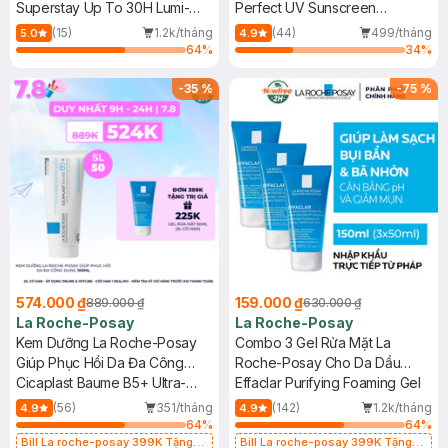
Superstay Up To 30H Lumi-
Mới)
Perfect UV Sunscreen
Matte Foundation SPF16 PA+++
Skincare Milk N SPF50+
(15)
1.2k/tháng
(44)
499/tháng
5.0
4.9
PA++++
64
%
34
%
-
35
%
-
75
%
574.000 ₫
159.000 ₫
889.000 ₫
630.000 ₫
La Roche-Posay
La Roche-Posay
Kem Dưỡng La Roche-Posay
Combo 3 Gel Rửa Mặt La
Giúp Phục Hồi Da Đa Công
Roche-Posay Cho Da Dầu
Dụng 100ml
Cicaplast Baume B5+ Ultra-
Nhạy Cảm 50ml
Effaclar Purifying Foaming Gel
Repairing Soothing Balm
(56)
351/tháng
(142)
1.2k/tháng
4.9
4.9
64
%
64
%
Bill La roche-posay 399K Tặng
Bill La roche-posay 399K Tặng