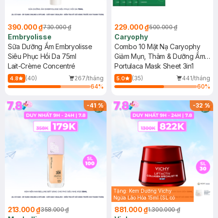
390.000 ₫
229.000 ₫
730.000 ₫
500.000 ₫
Embryolisse
Caryophy
Sữa Dưỡng Ẩm Embryolisse
Combo 10 Mặt Nạ Caryophy
Siêu Phục Hồi Da 75ml
Giảm Mụn, Thâm & Dưỡng Ẩm
Lait-Crème Concentré
Da 22g
Portulaca Mask Sheet 3in1
(40)
267/tháng
(35)
441/tháng
4.8
5.0
64
%
60
%
-
41
%
-
32
%
Tặng: Kem Dưỡng Vichy
Ngừa Lão Hóa 15ml (SL có
hạn)
213.000 ₫
881.000 ₫
358.000 ₫
1.300.000 ₫