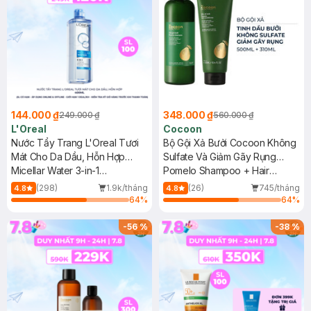
144.000 ₫
348.000 ₫
249.000 ₫
560.000 ₫
L'Oreal
Cocoon
Nước Tẩy Trang L'Oreal Tươi
Bộ Gội Xả Bưởi Cocoon Không
Mát Cho Da Dầu, Hỗn Hợp
Sulfate Và Giảm Gãy Rụng
400ml
Micellar Water 3-in-1
500ml+310ml
Pomelo Shampoo + Hair
Refreshing Even For Sensitive
Conditioner
(298)
1.9k/tháng
(26)
745/tháng
4.8
4.8
Skin
64
%
64
%
-
56
%
-
38
%