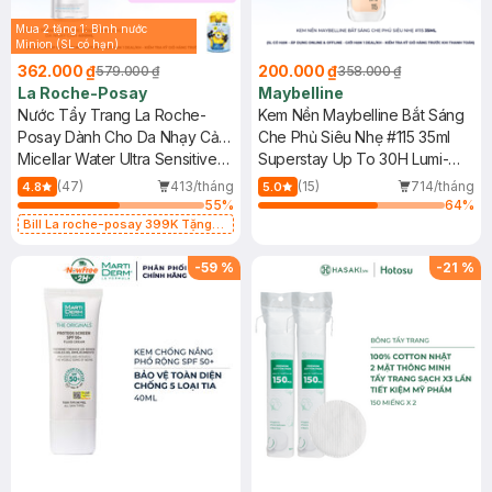
Mua 2 tặng 1: Bình nước
Minion (SL có hạn)
362.000 ₫
200.000 ₫
579.000 ₫
358.000 ₫
La Roche-Posay
Maybelline
Nước Tẩy Trang La Roche-
Kem Nền Maybelline Bắt Sáng
Posay Dành Cho Da Nhạy Cảm
Che Phủ Siêu Nhẹ #115 35ml
400ml
Micellar Water Ultra Sensitive
Superstay Up To 30H Lumi-
Skin
Matte Foundation SPF16 PA+++
(47)
413/tháng
(15)
714/tháng
4.8
5.0
55
%
64
%
Bill La roche-posay 399K Tặng
Gel rửa mặt da dầu nhạy cảm 50ml
(SL có hạn)
-
59
%
-
21
%