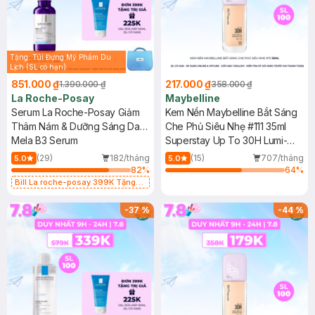
Tặng: Túi Đựng Mỹ Phẩm Du
Lịch (SL có hạn)
851.000 ₫
217.000 ₫
1.390.000 ₫
358.000 ₫
La Roche-Posay
Maybelline
Serum La Roche-Posay Giảm
Kem Nền Maybelline Bắt Sáng
Thâm Nám & Dưỡng Sáng Da
Che Phủ Siêu Nhẹ #111 35ml
30ml
Mela B3 Serum
Superstay Up To 30H Lumi-
Matte Foundation SPF16 PA+++
(29)
182/tháng
(15)
707/tháng
5.0
5.0
82
%
64
%
Bill La roche-posay 399K Tặng
Gel rửa mặt da dầu nhạy cảm 50ml
(SL có hạn)
-
37
%
-
44
%