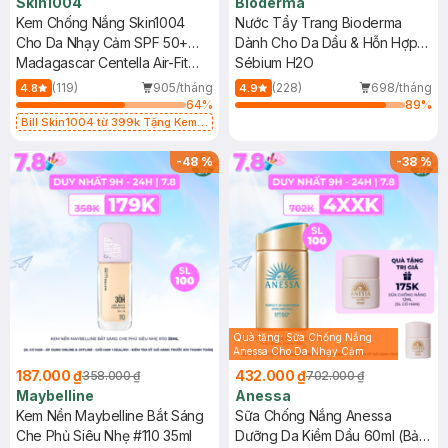
Skin1004
Bioderma
Kem Chống Nắng Skin1004
Nước Tẩy Trang Bioderma
Cho Da Nhạy Cảm SPF 50+
Dành Cho Da Dầu & Hỗn Hợp
50ml
Madagascar Centella Air-Fit
500ml
Sébium H2O
Suncream Plus SPF50+
(119)
905/tháng
(228)
698/tháng
4.8
4.9
PA++++
64
%
89
%
Bill Skin1004 từ 399k Tặng Kem
Chống Nắng Cho Da Nhạy Cảm
SPF 50+ 20ml (SL Có Hạn)
-
48
%
-
38
%
Quà tặng: Sữa Chống Nắng
Anessa Cho Da Nhạy Cảm
12ml trị giá 116K ( SL có hạn)
187.000 ₫
432.000 ₫
358.000 ₫
702.000 ₫
Maybelline
Anessa
Kem Nền Maybelline Bắt Sáng
Sữa Chống Nắng Anessa
Che Phủ Siêu Nhẹ #110 35ml
Dưỡng Da Kiềm Dầu 60ml (Bản