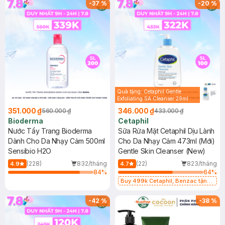
-
37
%
-
20
%
Quà tặng: Cetaphil Gentle
Exfoliating SA Cleanser 29ml
351.000 ₫
346.000 ₫
560.000 ₫
433.000 ₫
Bioderma
Cetaphil
Nước Tẩy Trang Bioderma
Sữa Rửa Mặt Cetaphil Dịu Lành
Dành Cho Da Nhạy Cảm 500ml
Cho Da Nhạy Cảm 473ml (Mới)
Sensibio H2O
Gentle Skin Cleanser (New)
(228)
832/tháng
(22)
823/tháng
4.9
4.7
84
%
64
%
Buy 499k Cetaphil, Benzac tặng
Combo 2 Sữa Rửa Mặt 59ml(SL có
hạn)
-
42
%
-
38
%