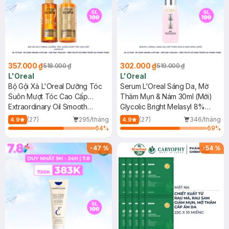
357.000 ₫
302.000 ₫
518.000 ₫
519.000 ₫
L'Oreal
L'Oreal
Bộ Gội Xả L'Oreal Dưỡng Tóc
Serum L'Oreal Sáng Da, Mờ
Suôn Mượt Tóc Cao Cấp
Thâm Mụn & Nám 30ml (Mới)
440mlx2
Extraordinary Oil Smooth
Glycolic Bright Melasyl 8%
Shampoo & Conditioner
[Melasyl+Glycolic+Niacinamide]
(27)
295/tháng
(27)
346/tháng
4.9
4.9
64
%
69
%
-
47
%
-
54
%