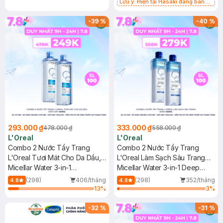
Lưu ý: Hiện tại Hasaki đang bán
song song cả 2 mẫu cũ và mới.
-
39
%
-
40
%
293.000 ₫
333.000 ₫
478.000 ₫
558.000 ₫
L'Oreal
L'Oreal
Combo 2 Nước Tẩy Trang
Combo 2 Nước Tẩy Trang
L'Oreal Tươi Mát Cho Da Dầu,
L'Oreal Làm Sạch Sâu Trang
Hỗn Hợp 400ml
Micellar Water 3-in-1
Điểm 400ml
Micellar Water 3-in-1 Deep
Refreshing Even For Sensitive
Cleansing Even For Sensitive
(298)
406/tháng
(298)
352/tháng
4.8
4.8
Skin
Skin
13
%
3
%
-
32
%
-
31
%