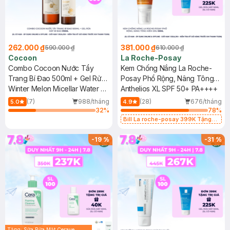
262.000 ₫
381.000 ₫
590.000 ₫
610.000 ₫
Cocoon
La Roche-Posay
Combo Cocoon Nước Tẩy
Kem Chống Nắng La Roche-
Trang Bí Đao 500ml + Gel Rửa
Posay Phổ Rộng, Nâng Tông
Mặt Bí Đao 310ml
Winter Melon Micellar Water &
Kiềm Dầu 50ml
Anthelios XL SPF 50+ PA++++
Winter Melon Cleanser
(7)
988/tháng
(28)
676/tháng
5.0
4.9
32
%
78
%
Bill La roche-posay 399K Tặng
Gel rửa mặt da dầu nhạy cảm 50ml
(SL có hạn)
-
19
%
-
31
%
Tặng: Sữa Rửa Mặt Cerave