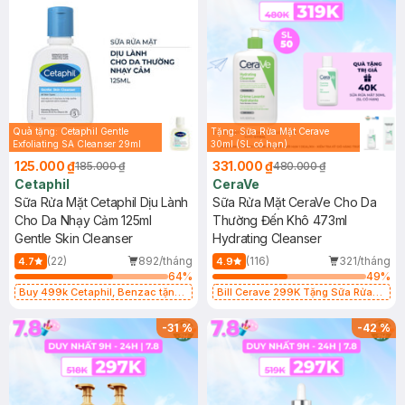
Quà tặng: Cetaphil Gentle
Tặng: Sữa Rửa Mặt Cerave
Exfoliating SA Cleanser 29ml
30ml (SL có hạn)
125.000 ₫
331.000 ₫
185.000 ₫
480.000 ₫
Cetaphil
CeraVe
Sữa Rửa Mặt Cetaphil Dịu Lành
Sữa Rửa Mặt CeraVe Cho Da
Cho Da Nhạy Cảm 125ml
Thường Đến Khô 473ml
Gentle Skin Cleanser
Hydrating Cleanser
(22)
892/tháng
(116)
321/tháng
4.7
4.9
64
%
49
%
Buy 499k Cetaphil, Benzac tặng
Bill Cerave 299K Tặng Sữa Rửa
Combo 2 Sữa Rửa Mặt 59ml(SL có
Mặt Cerave 30ml (SL có hạn)
hạn)
-
31
%
-
42
%