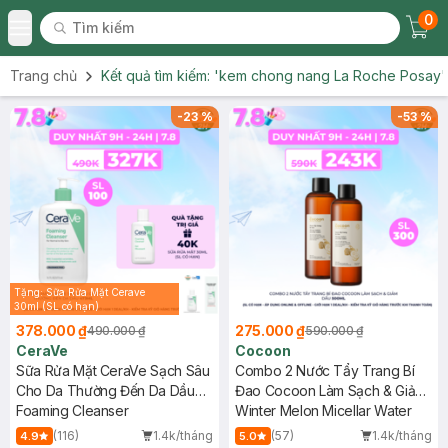
0
Tìm kiếm
Chec
Tìm kiếm
Toggle Menu
Trang chủ
Kết quả tìm kiếm:
'kem chong nang La Roche Posay'
-
23
%
-
53
%
Tặng: Sữa Rửa Mặt Cerave
30ml (SL có hạn)
378.000 ₫
275.000 ₫
490.000 ₫
590.000 ₫
CeraVe
Cocoon
Sữa Rửa Mặt CeraVe Sạch Sâu
Combo 2 Nước Tẩy Trang Bí
Cho Da Thường Đến Da Dầu
Đao Cocoon Làm Sạch & Giảm
473ml
Foaming Cleanser
Dầu 500ml
Winter Melon Micellar Water
(116)
1.4k/tháng
(57)
1.4k/tháng
4.9
5.0