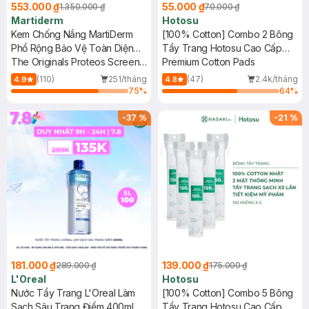
553.000 ₫
55.000 ₫
1.350.000 ₫
70.000 ₫
Martiderm
Hotosu
Kem Chống Nắng MartiDerm
[100% Cotton] Combo 2 Bông
Phổ Rộng Bảo Vệ Toàn Diện
Tẩy Trang Hotosu Cao Cấp
40ml
The Originals Proteos Screen
150 Miếng
Premium Cotton Pads
SPF50+ Fluid Cream
(110)
251/tháng
(47)
2.4k/tháng
4.9
4.8
75
%
64
%
-
37
%
-
21
%
181.000 ₫
139.000 ₫
289.000 ₫
175.000 ₫
L'Oreal
Hotosu
Nước Tẩy Trang L'Oreal Làm
[100% Cotton] Combo 5 Bông
Sạch Sâu Trang Điểm 400ml
Tẩy Trang Hotosu Cao Cấp