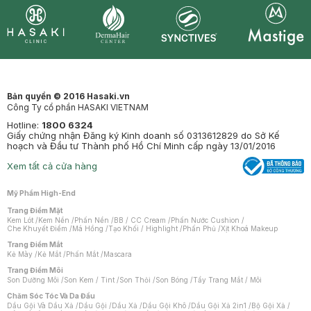
Synctives
Clinic
Dermahair
Mastige
Bản quyền © 2016 Hasaki.vn
Công Ty cổ phần HASAKI VIETNAM
Hotline:
1800 6324
Giấy chứng nhận Đăng ký Kinh doanh số 0313612829 do Sở Kế
hoạch và Đầu tư Thành phố Hồ Chí Minh cấp ngày 13/01/2016
Xem tất cả cửa hàng
Mỹ Phẩm High-End
Trang Điểm Mặt
Kem Lót
/
Kem Nền
/
Phấn Nền
/
BB / CC Cream
/
Phấn Nước Cushion
/
Che Khuyết Điểm
/
Má Hồng
/
Tạo Khối / Highlight
/
Phấn Phủ
/
Xịt Khoá Makeup
Trang Điểm Mắt
Kẻ Mày
/
Kẻ Mắt
/
Phấn Mắt
/
Mascara
Trang Điểm Môi
Son Dưỡng Môi
/
Son Kem / Tint
/
Son Thỏi
/
Son Bóng
/
Tẩy Trang Mắt / Môi
Chăm Sóc Tóc Và Da Đầu
Dầu Gội Và Dầu Xả
/
Dầu Gội
/
Dầu Xả
/
Dầu Gội Khô
/
Dầu Gội Xả 2in1
/
Bộ Gội Xả
/