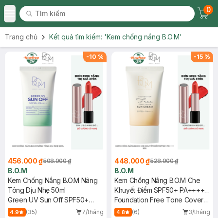
0
Tìm kiếm
Chec
Tìm kiếm
Toggle Menu
Trang chủ
Kết quả tìm kiếm:
'Kem chống nắng B.O.M'
-
10
%
-
15
%
456.000 ₫
448.000 ₫
508.000 ₫
528.000 ₫
B.O.M
B.O.M
Kem Chống Nắng B.O.M Nâng
Kem Chống Nắng B.O.M Che
Tông Dịu Nhẹ 50ml
Khuyết Điểm SPF50+ PA++++
Green UV Sun Off SPF50+
50g
Foundation Free Tone Cover
PA++++
Sun Cream
(35)
7/tháng
(6)
3/tháng
4.9
4.8