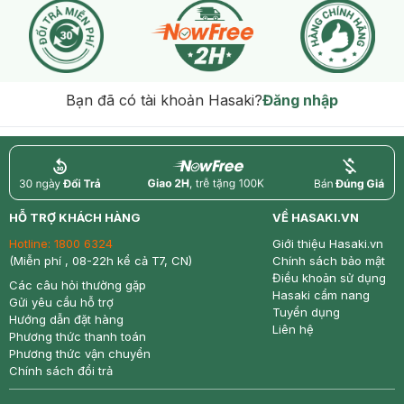
Bạn đã có tài khoản Hasaki?
Đăng nhập
return
nowfree
price
HỖ TRỢ KHÁCH HÀNG
VỀ HASAKI.VN
Hotline:
1800 6324
Giới thiệu Hasaki.vn
(Miễn phí , 08-22h kể cả T7, CN)
Chính sách bảo mật
Điều khoản sử dụng
Các câu hỏi thường gặp
Hasaki cẩm nang
Gửi yêu cầu hỗ trợ
Tuyển dụng
Hướng dẫn đặt hàng
Liên hệ
Phương thức thanh toán
Phương thức vận chuyển
Chính sách đổi trả