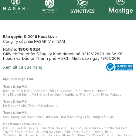
Synctives
Clinic
Dermahair
Mastige
Bản quyền © 2016 Hasaki.vn
Công Ty cổ phần HASAKI VIETNAM
Hotline:
1800 6324
Giấy chứng nhận Đăng ký Kinh doanh số 0313612829 do Sở Kế
hoạch và Đầu tư Thành phố Hồ Chí Minh cấp ngày 13/01/2016
Xem tất cả cửa hàng
Mỹ Phẩm High-End
Trang Điểm Mặt
Kem Lót
/
Kem Nền
/
Phấn Nền
/
BB / CC Cream
/
Phấn Nước Cushion
/
Che Khuyết Điểm
/
Má Hồng
/
Tạo Khối / Highlight
/
Phấn Phủ
/
Xịt Khoá Makeup
Trang Điểm Mắt
Kẻ Mày
/
Kẻ Mắt
/
Phấn Mắt
/
Mascara
Trang Điểm Môi
Son Dưỡng Môi
/
Son Kem / Tint
/
Son Thỏi
/
Son Bóng
/
Tẩy Trang Mắt / Môi
Chăm Sóc Tóc Và Da Đầu
Dầu Gội Và Dầu Xả
/
Dầu Gội
/
Dầu Xả
/
Dầu Gội Khô
/
Dầu Gội Xả 2in1
/
Bộ Gội Xả
/
Tẩy Tế Bào Chết Da Đầu
/
Mặt Nạ / Kem Ủ Tóc
/
Serum / Dầu Dưỡng Tóc
/
Xịt Dưỡng Tóc
/
Thuốc Nhuộm Tóc
/
Sản Phẩm Tạo Kiểu Tóc
/
Dụng Cụ Chăm Sóc Tóc
/