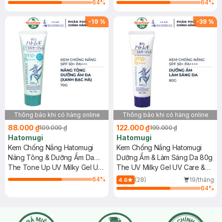
PA++++
PA++++ (Mint Green)
64
%
64
%
-
19
%
-
39
%
Thông báo khi có hàng online
Thông báo khi có hàng online
88.000 ₫
122.000 ₫
109.000 ₫
199.000 ₫
Hatomugi
Hatomugi
Kem Chống Nắng Hatomugi
Kem Chống Nắng Hatomugi
Nâng Tông & Dưỡng Ẩm Da
Dưỡng Ẩm & Làm Sáng Da 80g
70g (Xanh Bạc Hà) (HSD: 36
The Tone Up UV Milky Gel UV
The UV Milky Gel UV Care &
Tháng)
Care & Tone Up SPF50+
Moisturizing SPF50+ PA++++
64
%
(28)
19/tháng
4.6
PA++++ (Mint Green)
64
%