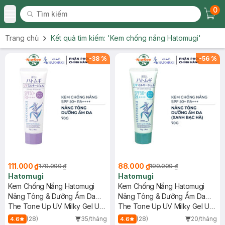
0
Tìm kiếm
Chec
Tìm kiếm
Toggle Menu
Trang chủ
Kết quả tìm kiếm:
'Kem chống nắng Hatomugi'
-
38
%
-
56
%
111.000 ₫
88.000 ₫
179.000 ₫
199.000 ₫
Hatomugi
Hatomugi
Kem Chống Nắng Hatomugi
Kem Chống Nắng Hatomugi
Nâng Tông & Dưỡng Ẩm Da
Nâng Tông & Dưỡng Ẩm Da
70g
The Tone Up UV Milky Gel UV
70g (Xanh Bạc Hà)
The Tone Up UV Milky Gel UV
Care & Tone Up SPF50+
Care & Tone Up SPF50+
(28)
35/tháng
(28)
20/tháng
4.6
4.6