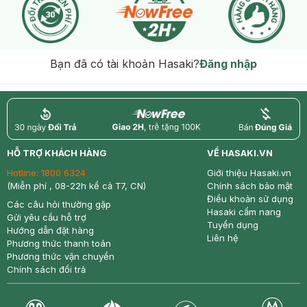
Bạn đã có tài khoản Hasaki?
Đăng nhập
return
nowfree
price
HỖ TRỢ KHÁCH HÀNG
VỀ HASAKI.VN
Hotline:
1800 6324
Giới thiệu Hasaki.vn
(Miễn phí , 08-22h kể cả T7, CN)
Chính sách bảo mật
Điều khoản sử dụng
Các câu hỏi thường gặp
Hasaki cẩm nang
Gửi yêu cầu hỗ trợ
Tuyển dụng
Hướng dẫn đặt hàng
Liên hệ
Phương thức thanh toán
Phương thức vận chuyển
Chính sách đổi trả